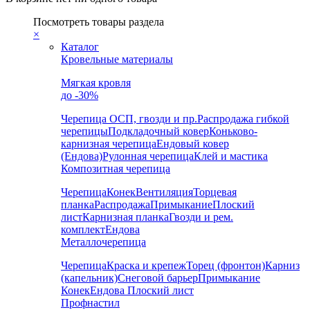
Посмотреть товары раздела
×
Каталог
Кровельные материалы
Мягкая кровля
до -30%
Черепица
ОСП, гвозди и пр.
Распродажа гибкой
черепицы
Подкладочный ковер
Коньково-
карнизная черепица
Ендовый ковер
(Ендова)
Рулонная черепица
Клей и мастика
Композитная черепица
Черепица
Конек
Вентиляция
Торцевая
планка
Распродажа
Примыкание
Плоский
лист
Карнизная планка
Гвозди и рем.
комплект
Ендова
Металлочерепица
Черепица
Краска и крепеж
Торец (фронтон)
Карниз
(капельник)
Снеговой барьер
Примыкание
Конек
Ендова
Плоский лист
Профнастил