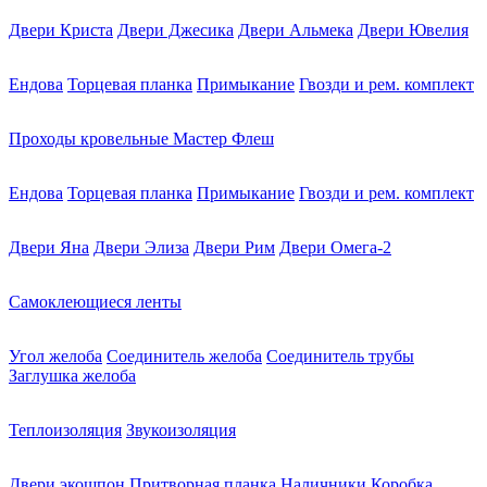
Двери Криста
Двери Джесика
Двери Альмека
Двери Ювелия
Ендова
Торцевая планка
Примыкание
Гвозди и рем. комплект
Проходы кровельные Мастер Флеш
Ендова
Торцевая планка
Примыкание
Гвозди и рем. комплект
Двери Яна
Двери Элиза
Двери Рим
Двери Омега-2
Самоклеющиеся ленты
Угол желоба
Соединитель желоба
Соединитель трубы
Заглушка желоба
Теплоизоляция
Звукоизоляция
Двери экошпон
Притворная планка
Наличники
Коробка