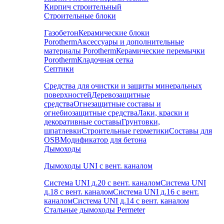
Кирпич строительный
Строительные блоки
Газобетон
Керамические блоки
Porotherm
Аксессуары и дополнительные
материалы Porotherm
Керамические перемычки
Porotherm
Кладочная сетка
Септики
Средства для очистки и защиты минеральных
поверхностей
Деревозащитные
средства
Огнезащитные составы и
огнебиозащитные средства
Лаки, краски и
декоративные составы
Грунтовки,
шпатлевки
Строительные герметики
Составы для
OSB
Модификатор для бетона
Дымоходы
Дымоходы UNI с вент. каналом
Система UNI д.20 с вент. каналом
Система UNI
д.18 с вент. каналом
Система UNI д.16 с вент.
каналом
Система UNI д.14 с вент. каналом
Стальные дымоходы Permeter