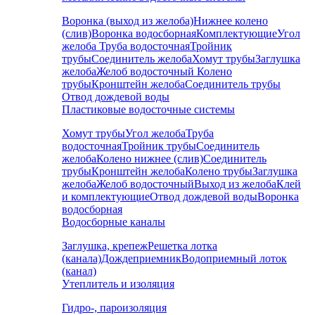
Воронка (выход из желоба)
Нижнее колено
(слив)
Воронка водосборная
Комплектующие
Угол
желоба
Труба водосточная
Тройник
трубы
Соединитель желоба
Хомут трубы
Заглушка
желоба
Желоб водосточный
Колено
трубы
Кронштейн желоба
Соединитель трубы
Отвод дождевой воды
Пластиковые водосточные системы
Хомут трубы
Угол желоба
Труба
водосточная
Тройник трубы
Соединитель
желоба
Колено нижнее (слив)
Соединитель
трубы
Кронштейн желоба
Колено трубы
Заглушка
желоба
Желоб водосточный
Выход из желоба
Клей
и комплектующие
Отвод дождевой воды
Воронка
водосборная
Водосборные каналы
Заглушка, крепеж
Решетка лотка
(канала)
Дождеприемник
Водоприемный лоток
(канал)
Утеплитель и изоляция
Гидро-, пароизоляция