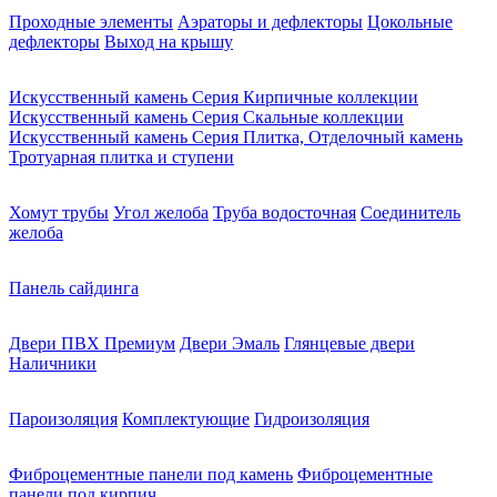
Проходные элементы
Аэраторы и дефлекторы
Цокольные
дефлекторы
Выход на крышу
Искусственный камень Серия Кирпичные коллекции
Искусственный камень Серия Скальные коллекции
Искусственный камень Серия Плитка, Отделочный камень
Тротуарная плитка и ступени
Хомут трубы
Угол желоба
Труба водосточная
Соединитель
желоба
Панель сайдинга
Двери ПВХ Премиум
Двери Эмаль
Глянцевые двери
Наличники
Пароизоляция
Комплектующие
Гидроизоляция
Фиброцементные панели под камень
Фиброцементные
панели под кирпич