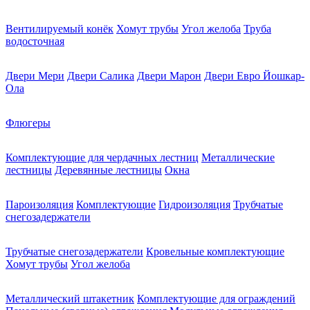
Вентилируемый конёк
Хомут трубы
Угол желоба
Труба
водосточная
Двери Мери
Двери Салика
Двери Марон
Двери Евро Йошкар-
Ола
Флюгеры
Комплектующие для чердачных лестниц
Металлические
лестницы
Деревянные лестницы
Окна
Пароизоляция
Комплектующие
Гидроизоляция
Трубчатые
снегозадержатели
Трубчатые снегозадержатели
Кровельные комплектующие
Хомут трубы
Угол желоба
Металлический штакетник
Комплектующие для ограждений