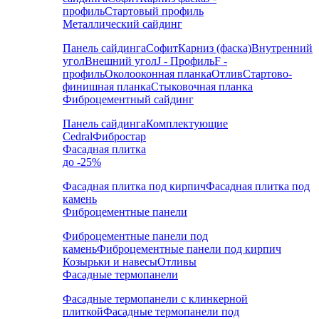
профиль
Стартовый профиль
Металлический сайдинг
Панель сайдинга
Софит
Карниз (фаска)
Внутренний
угол
Внешний угол
J - Профиль
F -
профиль
Околооконная планка
Отлив
Стартово-
финишная планка
Стыковочная планка
Фиброцементный сайдинг
Панель сайдинга
Комплектующие
Cedral
Фибростар
Фасадная плитка
до -25%
Фасадная плитка под кирпич
Фасадная плитка под
камень
Фиброцементные панели
Фиброцементные панели под
камень
Фиброцементные панели под кирпич
Козырьки и навесы
Отливы
Фасадные термопанели
Фасадные термопанели с клинкерной
плиткой
Фасадные термопанели под