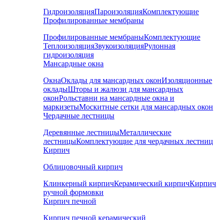
Гидроизоляция
Пароизоляция
Комплектующие
Профилированные мембраны
Профилированные мембраны
Комплектующие
Теплоизоляция
Звукоизоляция
Рулонная
гидроизоляция
Мансардные окна
Окна
Оклады для мансардных окон
Изоляционные
оклады
Шторы и жалюзи для мансардных
окон
Рольставни на мансардные окна и
маркизеты
Москитные сетки для мансардных окон
Чердачные лестницы
Деревянные лестницы
Металлические
лестницы
Комплектующие для чердачных лестниц
Кирпич
Облицовочный кирпич
Клинкерный кирпич
Керамический кирпич
Кирпич
ручной формовки
Кирпич печной
Кирпич печной керамический