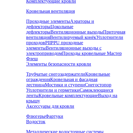
Комплектующие кровли
Кровельная вентиляция
Проходные элементы
Аэраторы и
дефлекторы
Цокольные
дефлекторы
Вентиляционные выходы
Приточная
вентиляция
Вентилируемый конёк
Уплотнители
проходов
PIIPPU проходные
элементы
Вентиляционные выходы с
электроприводом
Проходы кровельные Мастер
Флеш
Элементы безопасности кровли
Трубчатые снегозадержатели
Кровельные
ограждения
Кровельная и фасадная
лестница
Мостики и ступени
Снегостопор
Уплотнители и герметики
Самоклеющиеся
ленты
Кровельные комплектующие
Выход на
крышу
Аксессуары для кровли
Флюгеры
Фартуки
Водосток
Металлические водосточные системы