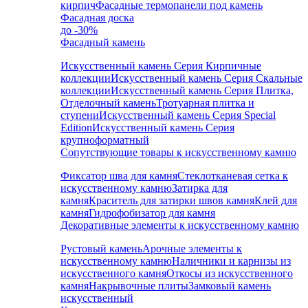
кирпич
Фасадные термопанели под камень
Фасадная доска
до -30%
Фасадный камень
Искусственный камень Серия Кирпичные
коллекции
Искусственный камень Серия Скальные
коллекции
Искусственный камень Серия Плитка,
Отделочный камень
Тротуарная плитка и
ступени
Искусственный камень Серия Special
Edition
Искусственный камень Серия
крупноформатный
Сопутствующие товары к искусственному камню
Фиксатор шва для камня
Стеклотканевая сетка к
искусственному камню
Затирка для
камня
Краситель для затирки швов камня
Клей для
камня
Гидрофобизатор для камня
Декоративные элементы к искусственному камню
Рустовый камень
Арочные элементы к
искусственному камню
Наличники и карнизы из
искусственного камня
Откосы из искусственного
камня
Накрывочные плиты
Замковый камень
искусственный