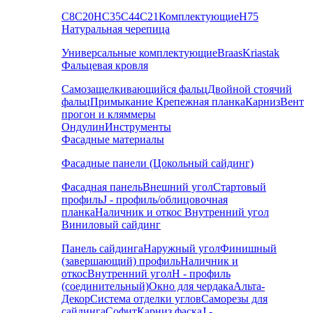
С8
С20
НС35
С44
С21
Комплектующие
Н75
Натуральная черепица
Универсальные комплектующие
Braas
Kriastak
Фальцевая кровля
Самозащелкивающийся фальц
Двойной стоячий
фальц
Примыкание
Крепежная планка
Карниз
Вент
прогон и кляммеры
Ондулин
Инструменты
Фасадные материалы
Фасадные панели (Цокольный сайдинг)
Фасадная панель
Внешний угол
Стартовый
профиль
J - профиль/облицовочная
планка
Наличник и откос
Внутренний угол
Виниловый сайдинг
Панель сайдинга
Наружный угол
Финишный
(завершающий) профиль
Наличник и
откос
Внутренний угол
H - профиль
(соединительный)
Окно для чердака
Альта-
Декор
Система отделки углов
Саморезы для
сайдинга
Софит
Карниз фаска
J -