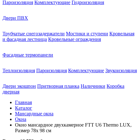
Пароизоляция
Комплектующие
Гидроизоляция
Двери ПВХ
Трубчатые снегозадержатели
Мостики и ступени
Кровельная
и фасадная лестница
Кровельные ограждения
Фасадные термопанели
Теплоизоляция
Пароизоляция
Комплектующие
Звукоизоляция
Двери экошпон
Притворная планка
Наличники
Коробка
дверная
Главная
Каталог
Мансардные окна
Окна
Окно мансардное двухкамерное FTT U6 Thermo LUX,
Размер 78х 98 см