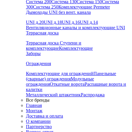
Система 200
Система 130
Система 150
Система
300
Система 250
Комплектующие Permeter
Дымоходы UNI без вент. канала
UNI д.20
UNI д.18
UNI д.16
UNI д.14
Вентиляционные каналы и комплектующие UNI
Террасная доска
Террасная доска
Ступени и
комплектующие
Комплектующие
Заборы
Ограждения
Комплектующие для ограждений
Панельные
(сварные) ограждения
Модульные
ограждения
Откатные ворота
Распашные ворота и
калитки
Металлический штакетник
Распродажа
Все бренды
Главная
Монтаж
Доставка и оплата
О компании
Партнерство
Вопрос-ответ