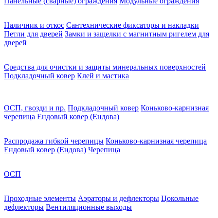
Панельные (сварные) ограждения
Модульные ограждения
Наличник и откос
Сантехнические фиксаторы и накладки
Петли для дверей
Замки и защелки с магнитным ригелем для
дверей
Средства для очистки и защиты минеральных поверхностей
Подкладочный ковер
Клей и мастика
ОСП, гвозди и пр.
Подкладочный ковер
Коньково-карнизная
черепица
Ендовый ковер (Ендова)
Распродажа гибкой черепицы
Коньково-карнизная черепица
Ендовый ковер (Ендова)
Черепица
ОСП
Проходные элементы
Аэраторы и дефлекторы
Цокольные
дефлекторы
Вентиляционные выходы