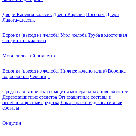
Двери Карелия-классик
Двери Карелия
Погонаж
Двери
Ладога-классик
Воронка (выход из желоба)
Угол желоба
Труба водосточная
Соединитель желоба
Металлический штакетник
Воронка (выход из желоба)
Нижнее колено (слив)
Воронка
водосборная
Черепица
Средства для очистки и защиты минеральных поверхностей
Деревозащитные средства
Огнезащитные составы и
огнебиозащитные средства
Лаки, краски и декоративные
составы
Ондулин