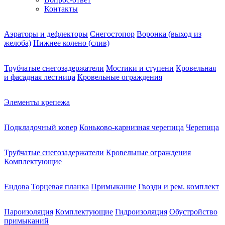
Контакты
Аэраторы и дефлекторы
Снегостопор
Воронка (выход из
желоба)
Нижнее колено (слив)
Трубчатые снегозадержатели
Мостики и ступени
Кровельная
и фасадная лестница
Кровельные ограждения
Элементы крепежа
Подкладочный ковер
Коньково-карнизная черепица
Черепица
Трубчатые снегозадержатели
Кровельные ограждения
Комплектующие
Ендова
Торцевая планка
Примыкание
Гвозди и рем. комплект
Пароизоляция
Комплектующие
Гидроизоляция
Обустройство
примыканий