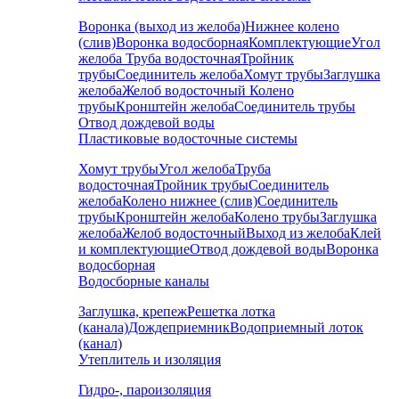
Воронка (выход из желоба)
Нижнее колено
(слив)
Воронка водосборная
Комплектующие
Угол
желоба
Труба водосточная
Тройник
трубы
Соединитель желоба
Хомут трубы
Заглушка
желоба
Желоб водосточный
Колено
трубы
Кронштейн желоба
Соединитель трубы
Отвод дождевой воды
Пластиковые водосточные системы
Хомут трубы
Угол желоба
Труба
водосточная
Тройник трубы
Соединитель
желоба
Колено нижнее (слив)
Соединитель
трубы
Кронштейн желоба
Колено трубы
Заглушка
желоба
Желоб водосточный
Выход из желоба
Клей
и комплектующие
Отвод дождевой воды
Воронка
водосборная
Водосборные каналы
Заглушка, крепеж
Решетка лотка
(канала)
Дождеприемник
Водоприемный лоток
(канал)
Утеплитель и изоляция
Гидро-, пароизоляция