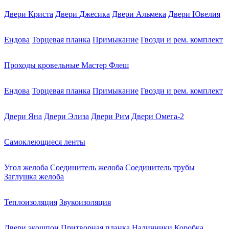
Двери Криста
Двери Джесика
Двери Альмека
Двери Ювелия
Ендова
Торцевая планка
Примыкание
Гвозди и рем. комплект
Проходы кровельные Мастер Флеш
Ендова
Торцевая планка
Примыкание
Гвозди и рем. комплект
Двери Яна
Двери Элиза
Двери Рим
Двери Омега-2
Самоклеющиеся ленты
Угол желоба
Соединитель желоба
Соединитель трубы
Заглушка желоба
Теплоизоляция
Звукоизоляция
Двери экошпон
Притворная планка
Наличники
Коробка