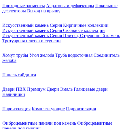
Проходные элементы
Аэраторы и дефлекторы
Цокольные
дефлекторы
Выход на крышу
Искусственный камень Серия Кирпичные коллекции
Искусственный камень Серия Скальные коллекции
Искусственный камень Серия Плитка, Отделочный камень
Тротуарная плитка и ступени
Хомут трубы
Угол желоба
Труба водосточная
Соединитель
желоба
Панель сайдинга
Двери ПВХ Премиум
Двери Эмаль
Глянцевые двери
Наличники
Пароизоляция
Комплектующие
Гидроизоляция
Фиброцементные панели под камень
Фиброцементные
панели под кирпич