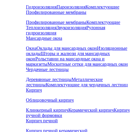
Гидроизоляция
Пароизоляция
Комплектующие
Профилированные мембраны
Профилированные мембраны
Комплектующие
Теплоизоляция
Звукоизоляция
Рулонная
гидроизоляция
Мансардные окна
Окна
Оклады для мансардных окон
Изоляционные
оклады
Шторы и жалюзи для мансардных
окон
Рольставни на мансардные окна и
маркизеты
Москитные сетки для мансардных окон
Чердачные лестницы
Деревянные лестницы
Металлические
лестницы
Комплектующие для чердачных лестниц
Кирпич
Облицовочный кирпич
Клинкерный кирпич
Керамический кирпич
Кирпич
ручной формовки
Кирпич печной
Кирпич печной керамический