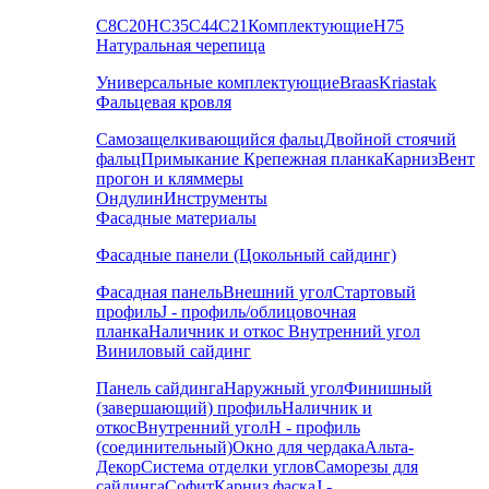
С8
С20
НС35
С44
С21
Комплектующие
Н75
Натуральная черепица
Универсальные комплектующие
Braas
Kriastak
Фальцевая кровля
Самозащелкивающийся фальц
Двойной стоячий
фальц
Примыкание
Крепежная планка
Карниз
Вент
прогон и кляммеры
Ондулин
Инструменты
Фасадные материалы
Фасадные панели (Цокольный сайдинг)
Фасадная панель
Внешний угол
Стартовый
профиль
J - профиль/облицовочная
планка
Наличник и откос
Внутренний угол
Виниловый сайдинг
Панель сайдинга
Наружный угол
Финишный
(завершающий) профиль
Наличник и
откос
Внутренний угол
H - профиль
(соединительный)
Окно для чердака
Альта-
Декор
Система отделки углов
Саморезы для
сайдинга
Софит
Карниз фаска
J -