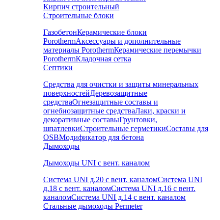
Кирпич строительный
Строительные блоки
Газобетон
Керамические блоки
Porotherm
Аксессуары и дополнительные
материалы Porotherm
Керамические перемычки
Porotherm
Кладочная сетка
Септики
Средства для очистки и защиты минеральных
поверхностей
Деревозащитные
средства
Огнезащитные составы и
огнебиозащитные средства
Лаки, краски и
декоративные составы
Грунтовки,
шпатлевки
Строительные герметики
Составы для
OSB
Модификатор для бетона
Дымоходы
Дымоходы UNI с вент. каналом
Система UNI д.20 с вент. каналом
Система UNI
д.18 с вент. каналом
Система UNI д.16 с вент.
каналом
Система UNI д.14 с вент. каналом
Стальные дымоходы Permeter