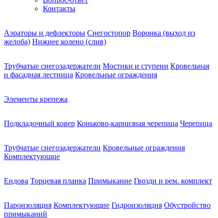
Контакты
Аэраторы и дефлекторы
Снегостопор
Воронка (выход из
желоба)
Нижнее колено (слив)
Трубчатые снегозадержатели
Мостики и ступени
Кровельная
и фасадная лестница
Кровельные ограждения
Элементы крепежа
Подкладочный ковер
Коньково-карнизная черепица
Черепица
Трубчатые снегозадержатели
Кровельные ограждения
Комплектующие
Ендова
Торцевая планка
Примыкание
Гвозди и рем. комплект
Пароизоляция
Комплектующие
Гидроизоляция
Обустройство
примыканий