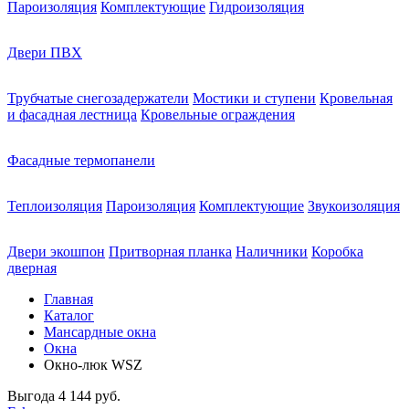
Пароизоляция
Комплектующие
Гидроизоляция
Двери ПВХ
Трубчатые снегозадержатели
Мостики и ступени
Кровельная
и фасадная лестница
Кровельные ограждения
Фасадные термопанели
Теплоизоляция
Пароизоляция
Комплектующие
Звукоизоляция
Двери экошпон
Притворная планка
Наличники
Коробка
дверная
Главная
Каталог
Мансардные окна
Окна
Окно-люк WSZ
Выгода
4 144 руб.