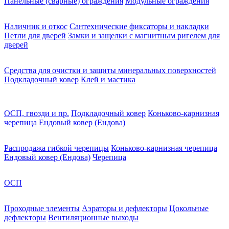
Панельные (сварные) ограждения
Модульные ограждения
Наличник и откос
Сантехнические фиксаторы и накладки
Петли для дверей
Замки и защелки с магнитным ригелем для
дверей
Средства для очистки и защиты минеральных поверхностей
Подкладочный ковер
Клей и мастика
ОСП, гвозди и пр.
Подкладочный ковер
Коньково-карнизная
черепица
Ендовый ковер (Ендова)
Распродажа гибкой черепицы
Коньково-карнизная черепица
Ендовый ковер (Ендова)
Черепица
ОСП
Проходные элементы
Аэраторы и дефлекторы
Цокольные
дефлекторы
Вентиляционные выходы