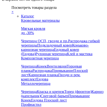
Посмотреть товары раздела
×
Каталог
Кровельные материалы
Мягкая кровля
до -30%
Черепица
ОСП, гвозди и пр.
Распродажа гибкой
черепицы
Подкладочный ковер
Коньково-
карнизная черепица
Ендовый ковер
(Ендова)
Рулонная черепица
Клей и мастика
Композитная черепица
Черепица
Конек
Вентиляция
Торцевая
планка
Распродажа
Примыкание
Плоский
лист
Карнизная планка
Гвозди и рем.
комплект
Ендова
Металлочерепица
Черепица
Краска и крепеж
Торец (фронтон)
Карниз
(капельник)
Снеговой барьер
Примыкание
Конек
Ендова
Плоский лист
Профнастил