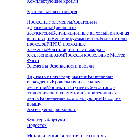
Комплектующие кровли
Кровельная вентиляция
Проходные элементы
Аэраторы и
дефлекторы
Цокольные
дефлекторы
Вентиляционные выходы
Приточная
вентиляция
Вентилируемый конёк
Уплотнители
проходов
PIIPPU проходные
элементы
Вентиляционные выходы с
электроприводом
Проходы кровельные Мастер
Флеш
Элементы безопасности кровли
Трубчатые снегозадержатели
Кровельные
ограждения
Кровельная и фасадная
лестница
Мостики и ступени
Снегостопор
Уплотнители и герметики
Самоклеющиеся
ленты
Кровельные комплектующие
Выход на
крышу
Аксессуары для кровли
Флюгеры
Фартуки
Водосток
Металлические водосточные системы