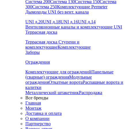
Система 200
Система 130
Система 150
Система
300
Система 250
Комплектующие Permeter
Дымоходы UNI без вент. канала
UNI д.20
UNI д.18
UNI д.16
UNI д.14
Вентиляционные каналы и комплектующие UNI
Террасная доска
Террасная доска
Ступени и
комплектующие
Комплектующие
Заборы
Ограждения
Комплектующие для ограждений
Панельные
(сварные) ограждения
Модульные
ограждения
Откатные ворота
Распашные ворота и
калитки
Металлический штакетник
Распродажа
Все бренды
Главная
Монтаж
Доставка и оплата
О компании
Партнерство
Вопрос-ответ