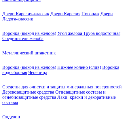
Двери Карелия-классик
Двери Карелия
Погонаж
Двери
Ладога-классик
Воронка (выход из желоба)
Угол желоба
Труба водосточная
Соединитель желоба
Металлический штакетник
Воронка (выход из желоба)
Нижнее колено (слив)
Воронка
водосборная
Черепица
Средства для очистки и защиты минеральных поверхностей
Деревозащитные средства
Огнезащитные составы и
огнебиозащитные средства
Лаки, краски и декоративные
составы
Ондулин