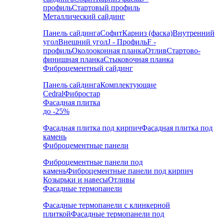
профиль
Стартовый профиль
Металлический сайдинг
Панель сайдинга
Софит
Карниз (фаска)
Внутренний
угол
Внешний угол
J - Профиль
F -
профиль
Околооконная планка
Отлив
Стартово-
финишная планка
Стыковочная планка
Фиброцементный сайдинг
Панель сайдинга
Комплектующие
Cedral
Фибростар
Фасадная плитка
до -25%
Фасадная плитка под кирпич
Фасадная плитка под
камень
Фиброцементные панели
Фиброцементные панели под
камень
Фиброцементные панели под кирпич
Козырьки и навесы
Отливы
Фасадные термопанели
Фасадные термопанели с клинкерной
плиткой
Фасадные термопанели под