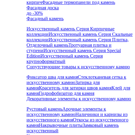
кирпич
Фасадные термопанели под камень
Фасадная доска
до -30%
Фасадный камень
Искусственный камень Серия Кирпичные
коллекции
Искусственный камень Серия Скальные
коллекции
Искусственный камень Серия Плитка,
Отделочный камень
Тротуарная плитка и
ступени
Искусственный камень Серия Special
Edition
Искусственный камень Серия
крупноформатный
Сопутствующие товары к искусственному камню
Фиксатор шва для камня
Стеклотканевая сетка к
искусственному камню
Затирка для
камня
Краситель для затирки швов камня
Клей для
камня
Гидрофобизатор для камня
Декоративные элементы к искусственному камню
Рустовый камень
Арочные элементы к
искусственному камню
Наличники и карнизы из
искусственного камня
Откосы из искусственного
камня
Накрывочные плиты
Замковый камень
искусственный