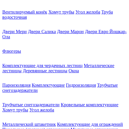
Вентилируемый конёк
Хомут трубы
Угол желоба
Труба
водосточная
Двери Мери
Двери Салика
Двери Марон
Двери Евро Йошкар-
Ола
Флюгеры
Комплектующие для чердачных лестниц
Металлические
лестницы
Деревянные лестницы
Окна
Пароизоляция
Комплектующие
Гидроизоляция
Трубчатые
снегозадержатели
Трубчатые снегозадержатели
Кровельные комплектующие
Хомут трубы
Угол желоба
Металлический штакетник
Комплектующие для ограждений