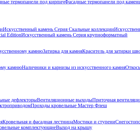
дные термопанели под кирпич
Фасадные термопанели под камен
ии
Искусственный камень Серия Скальные коллекции
Искусствен
al Edition
Искусственный камень Серия крупноформатный
скусственному камню
Затирка для камня
Краситель для затирки шв
ому камню
Наличники и карнизы из искусственного камня
Откосы
ьные дефлекторы
Вентиляционные выходы
Приточная вентиляци
ектроприводом
Проходы кровельные Мастер Флеш
я
Кровельная и фасадная лестница
Мостики и ступени
Снегостоп
овельные комплектующие
Выход на крышу