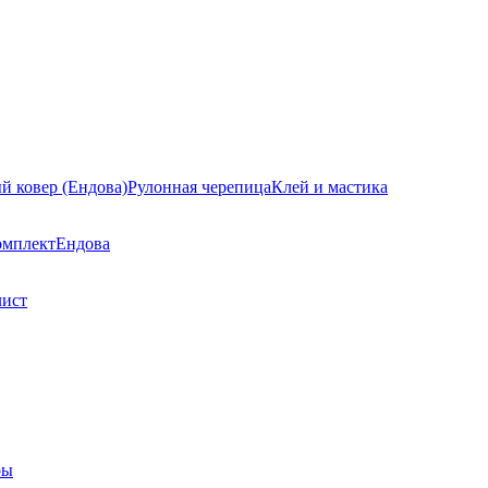
й ковер (Ендова)
Рулонная черепица
Клей и мастика
омплект
Ендова
лист
ры