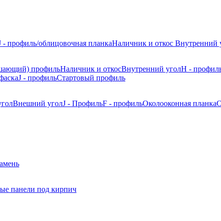
J - профиль/облицовочная планка
Наличник и откос
Внутренний 
шающий) профиль
Наличник и откос
Внутренний угол
H - профил
фаска
J - профиль
Стартовый профиль
угол
Внешний угол
J - Профиль
F - профиль
Околооконная планка
О
камень
ые панели под кирпич