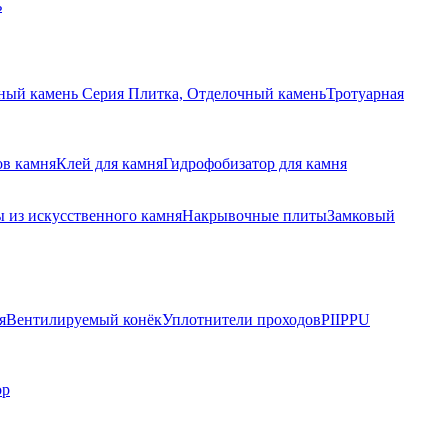
ь
ный камень Серия Плитка, Отделочный камень
Тротуарная
ов камня
Клей для камня
Гидрофобизатор для камня
 из искусственного камня
Накрывочные плиты
Замковый
я
Вентилируемый конёк
Уплотнители проходов
PIIPPU
ор