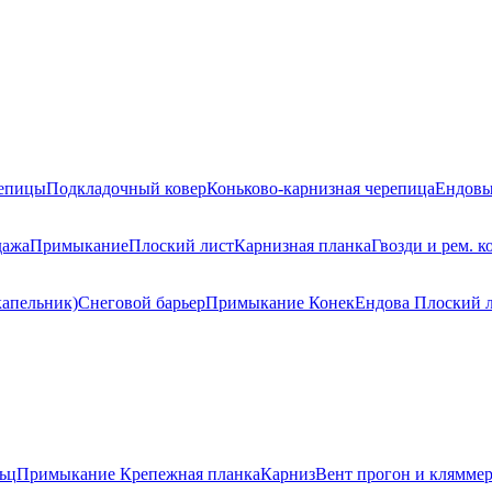
репицы
Подкладочный ковер
Коньково-карнизная черепица
Ендовы
дажа
Примыкание
Плоский лист
Карнизная планка
Гвозди и рем. к
капельник)
Снеговой барьер
Примыкание
Конек
Ендова
Плоский 
ьц
Примыкание
Крепежная планка
Карниз
Вент прогон и клямме