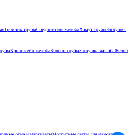
ая
Тройник трубы
Соединитель желоба
Хомут трубы
Заглушка
трубы
Кронштейн желоба
Колено трубы
Заглушка желоба
Желоб
ардные окна и маркизеты
Москитные сетки для мансардных