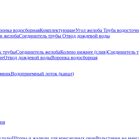
ронка водосборная
Комплектующие
Угол желоба
Труба водосточн
н желоба
Соединитель трубы
Отвод дождевой воды
к трубы
Соединитель желоба
Колено нижнее (слив)
Соединитель 
ие
Отвод дождевой воды
Воронка водосборная
мник
Водоприемный лоток (канал)
ция
клады
Шторы и жалюзи для мансардных окон
Рольставни на манс