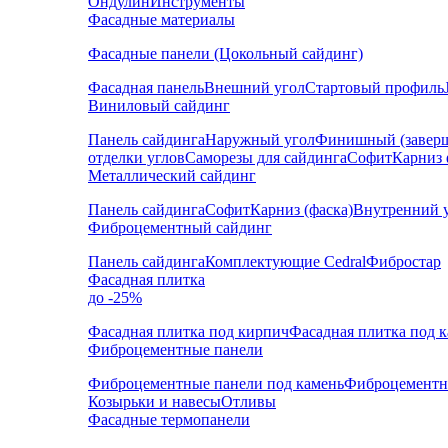
Ондулин
Инструменты
Фасадные материалы
Фасадные панели (Цокольный сайдинг)
Фасадная панель
Внешний угол
Стартовый профиль
Виниловый сайдинг
Панель сайдинга
Наружный угол
Финишный (завер
отделки углов
Саморезы для сайдинга
Софит
Карниз 
Металлический сайдинг
Панель сайдинга
Софит
Карниз (фаска)
Внутренний 
Фиброцементный сайдинг
Панель сайдинга
Комплектующие Cedral
Фибростар
Фасадная плитка
до -25%
Фасадная плитка под кирпич
Фасадная плитка под 
Фиброцементные панели
Фиброцементные панели под камень
Фиброцементн
Козырьки и навесы
Отливы
Фасадные термопанели