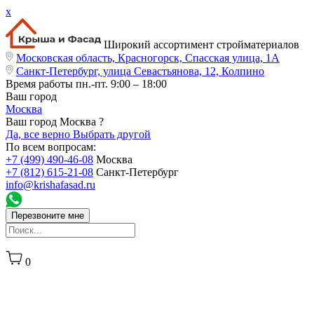
x
Широкий ассортимент стройматериалов
Московская область, Красногорск, Спасская улица, 1А
Санкт-Петербург, улица Севастьянова, 12, Колпино
Время работы
пн.-пт. 9:00 – 18:00
Ваш город
Москва
Ваш город Москва ?
Да, все верно
Выбрать другой
По всем вопросам:
+7 (499) 490-46-08
Москва
+7 (812) 615-21-08
Санкт-Петербург
info@krishafasad.ru
Перезвоните мне
0