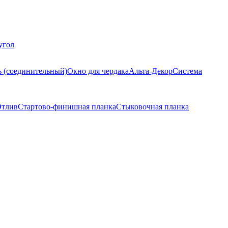
угол
ь (соединительный)
Окно для чердака
Альта-Декор
Система
тлив
Стартово-финишная планка
Стыковочная планка