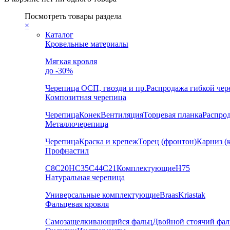
Посмотреть товары раздела
×
Каталог
Кровельные материалы
Мягкая кровля
до -30%
Черепица
ОСП, гвозди и пр.
Распродажа гибкой че
Композитная черепица
Черепица
Конек
Вентиляция
Торцевая планка
Распро
Металлочерепица
Черепица
Краска и крепеж
Торец (фронтон)
Карниз (
Профнастил
С8
С20
НС35
С44
С21
Комплектующие
Н75
Натуральная черепица
Универсальные комплектующие
Braas
Kriastak
Фальцевая кровля
Самозащелкивающийся фальц
Двойной стоячий фал