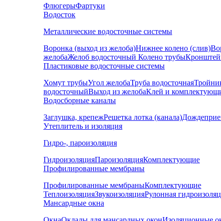
Флюгеры
Фартуки
Водосток
Металлические водосточные системы
Воронка (выход из желоба)
Нижнее колено (слив)
Во
желоба
Желоб водосточный
Колено трубы
Кронштей
Пластиковые водосточные системы
Хомут трубы
Угол желоба
Труба водосточная
Тройни
водосточный
Выход из желоба
Клей и комплектующ
Водосборные каналы
Заглушка, крепеж
Решетка лотка (канала)
Дождеприе
Утеплитель и изоляция
Гидро-, пароизоляция
Гидроизоляция
Пароизоляция
Комплектующие
Профилированные мембраны
Профилированные мембраны
Комплектующие
Теплоизоляция
Звукоизоляция
Рулонная гидроизоля
Мансардные окна
Окна
Оклады для мансардных окон
Изоляционные о