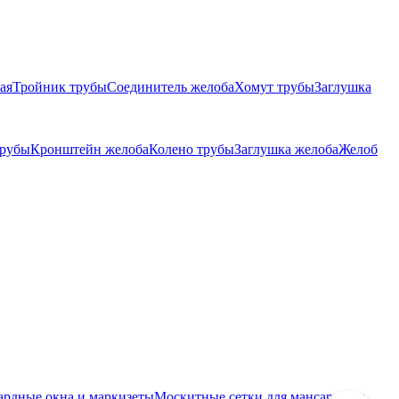
ая
Тройник трубы
Соединитель желоба
Хомут трубы
Заглушка
трубы
Кронштейн желоба
Колено трубы
Заглушка желоба
Желоб
ардные окна и маркизеты
Москитные сетки для мансардных