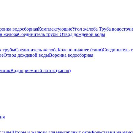
ронка водосборная
Комплектующие
Угол желоба
Труба водосточн
н желоба
Соединитель трубы
Отвод дождевой воды
к трубы
Соединитель желоба
Колено нижнее (слив)
Соединитель 
ие
Отвод дождевой воды
Воронка водосборная
мник
Водоприемный лоток (канал)
ция
клады
Шторы и жалюзи для мансардных окон
Рольставни на манс