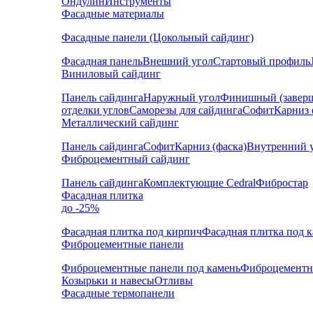
Ондулин
Инструменты
Фасадные материалы
Фасадные панели (Цокольный сайдинг)
Фасадная панель
Внешний угол
Стартовый профиль
Виниловый сайдинг
Панель сайдинга
Наружный угол
Финишный (завер
отделки углов
Саморезы для сайдинга
Софит
Карниз 
Металлический сайдинг
Панель сайдинга
Софит
Карниз (фаска)
Внутренний 
Фиброцементный сайдинг
Панель сайдинга
Комплектующие Cedral
Фибростар
Фасадная плитка
до -25%
Фасадная плитка под кирпич
Фасадная плитка под 
Фиброцементные панели
Фиброцементные панели под камень
Фиброцементн
Козырьки и навесы
Отливы
Фасадные термопанели