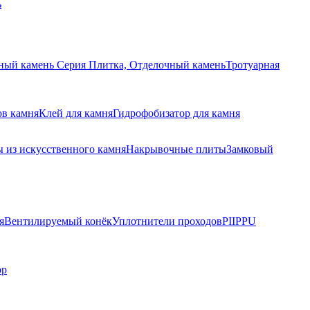
ь
ный камень Серия Плитка, Отделочный камень
Тротуарная
ов камня
Клей для камня
Гидрофобизатор для камня
 из искусственного камня
Накрывочные плиты
Замковый
я
Вентилируемый конёк
Уплотнители проходов
PIIPPU
ор