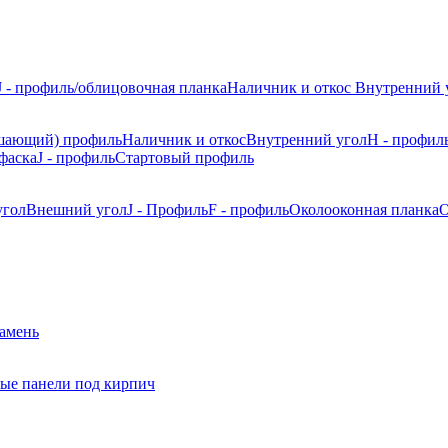
J - профиль/облицовочная планка
Наличник и откос
Внутренний 
шающий) профиль
Наличник и откос
Внутренний угол
H - профил
фаска
J - профиль
Стартовый профиль
угол
Внешний угол
J - Профиль
F - профиль
Околооконная планка
О
камень
ые панели под кирпич