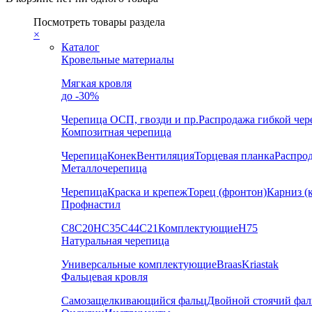
Посмотреть товары раздела
×
Каталог
Кровельные материалы
Мягкая кровля
до -30%
Черепица
ОСП, гвозди и пр.
Распродажа гибкой че
Композитная черепица
Черепица
Конек
Вентиляция
Торцевая планка
Распро
Металлочерепица
Черепица
Краска и крепеж
Торец (фронтон)
Карниз (
Профнастил
С8
С20
НС35
С44
С21
Комплектующие
Н75
Натуральная черепица
Универсальные комплектующие
Braas
Kriastak
Фальцевая кровля
Самозащелкивающийся фальц
Двойной стоячий фал