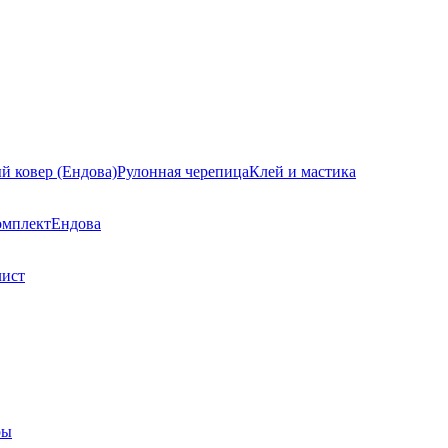
й ковер (Ендова)
Рулонная черепица
Клей и мастика
омплект
Ендова
лист
ры