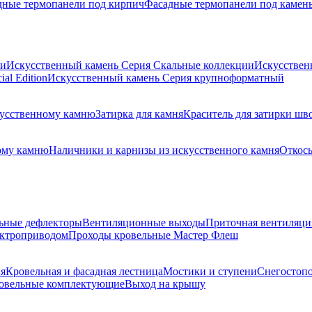
дные термопанели под кирпич
Фасадные термопанели под камен
ии
Искусственный камень Серия Скальные коллекции
Искусствен
al Edition
Искусственный камень Серия крупноформатный
скусственному камню
Затирка для камня
Краситель для затирки шв
ому камню
Наличники и карнизы из искусственного камня
Откосы
ьные дефлекторы
Вентиляционные выходы
Приточная вентиляци
ектроприводом
Проходы кровельные Мастер Флеш
я
Кровельная и фасадная лестница
Мостики и ступени
Снегостоп
овельные комплектующие
Выход на крышу