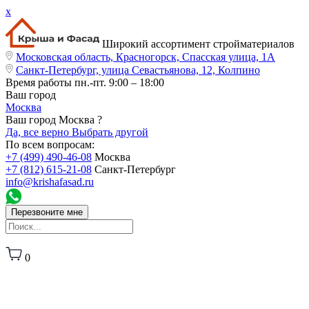
x
Широкий ассортимент стройматериалов
Московская область, Красногорск, Спасская улица, 1А
Санкт-Петербург, улица Севастьянова, 12, Колпино
Время работы
пн.-пт. 9:00 – 18:00
Ваш город
Москва
Ваш город Москва ?
Да, все верно
Выбрать другой
По всем вопросам:
+7 (499) 490-46-08
Москва
+7 (812) 615-21-08
Санкт-Петербург
info@krishafasad.ru
Перезвоните мне
0