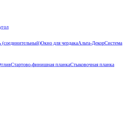
угол
ь (соединительный)
Окно для чердака
Альта-Декор
Система
тлив
Стартово-финишная планка
Стыковочная планка