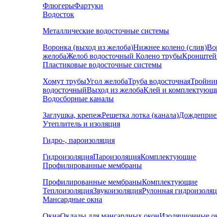
Флюгеры
Фартуки
Водосток
Металлические водосточные системы
Воронка (выход из желоба)
Нижнее колено (слив)
Во
желоба
Желоб водосточный
Колено трубы
Кронштей
Пластиковые водосточные системы
Хомут трубы
Угол желоба
Труба водосточная
Тройни
водосточный
Выход из желоба
Клей и комплектующ
Водосборные каналы
Заглушка, крепеж
Решетка лотка (канала)
Дождеприе
Утеплитель и изоляция
Гидро-, пароизоляция
Гидроизоляция
Пароизоляция
Комплектующие
Профилированные мембраны
Профилированные мембраны
Комплектующие
Теплоизоляция
Звукоизоляция
Рулонная гидроизоля
Мансардные окна
Окна
Оклады для мансардных окон
Изоляционные о