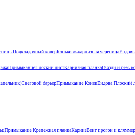
репицы
Подкладочный ковер
Коньково-карнизная черепица
Ендовы
дажа
Примыкание
Плоский лист
Карнизная планка
Гвозди и рем. к
капельник)
Снеговой барьер
Примыкание
Конек
Ендова
Плоский 
ьц
Примыкание
Крепежная планка
Карниз
Вент прогон и клямме