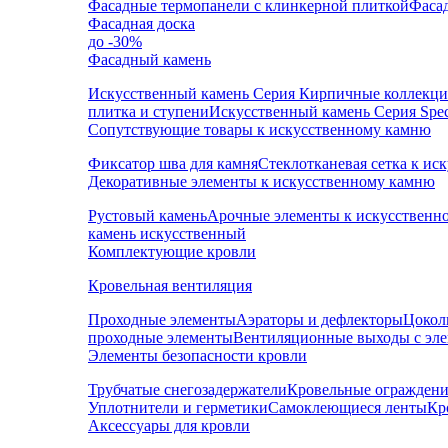
Фасадные термопанели с клинкерной плиткой
Фаса
Фасадная доска
до -30%
Фасадный камень
Искусственный камень Серия Кирпичные коллекц
плитка и ступени
Искусственный камень Серия Speci
Сопутствующие товары к искусственному камню
Фиксатор шва для камня
Стеклотканевая сетка к и
Декоративные элементы к искусственному камню
Рустовый камень
Арочные элементы к искусственн
камень искусственный
Комплектующие кровли
Кровельная вентиляция
Проходные элементы
Аэраторы и дефлекторы
Цокол
проходные элементы
Вентиляционные выходы с эл
Элементы безопасности кровли
Трубчатые снегозадержатели
Кровельные ограждени
Уплотнители и герметики
Самоклеющиеся ленты
Кр
Аксессуары для кровли