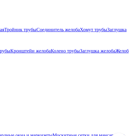
ая
Тройник трубы
Соединитель желоба
Хомут трубы
Заглушка
трубы
Кронштейн желоба
Колено трубы
Заглушка желоба
Желоб
ардные окна и маркизеты
Москитные сетки для мансардных