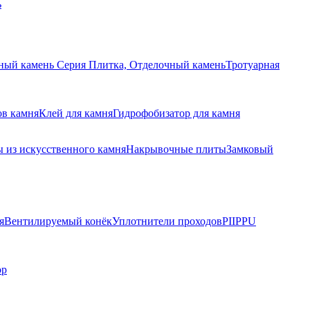
ь
ный камень Серия Плитка, Отделочный камень
Тротуарная
ов камня
Клей для камня
Гидрофобизатор для камня
 из искусственного камня
Накрывочные плиты
Замковый
я
Вентилируемый конёк
Уплотнители проходов
PIIPPU
ор