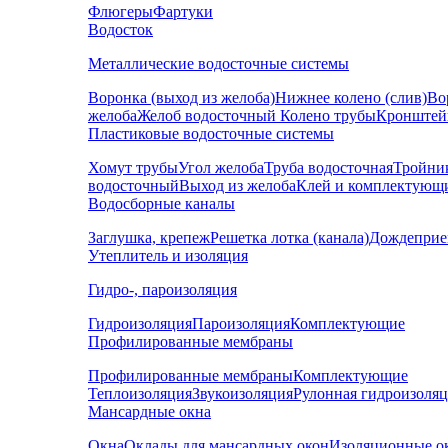
Флюгеры
Фартуки
Водосток
Металлические водосточные системы
Воронка (выход из желоба)
Нижнее колено (слив)
Во
желоба
Желоб водосточный
Колено трубы
Кронштей
Пластиковые водосточные системы
Хомут трубы
Угол желоба
Труба водосточная
Тройни
водосточный
Выход из желоба
Клей и комплектующ
Водосборные каналы
Заглушка, крепеж
Решетка лотка (канала)
Дождеприе
Утеплитель и изоляция
Гидро-, пароизоляция
Гидроизоляция
Пароизоляция
Комплектующие
Профилированные мембраны
Профилированные мембраны
Комплектующие
Теплоизоляция
Звукоизоляция
Рулонная гидроизоля
Мансардные окна
Окна
Оклады для мансардных окон
Изоляционные о