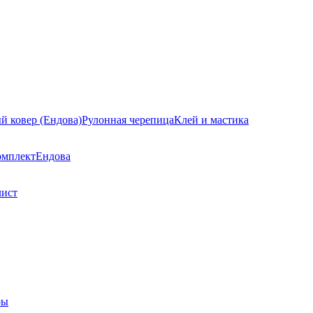
й ковер (Ендова)
Рулонная черепица
Клей и мастика
омплект
Ендова
лист
ры