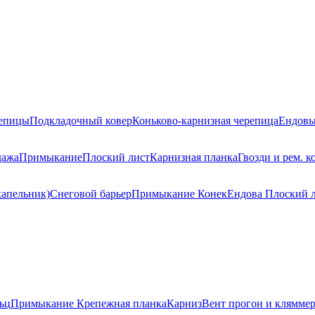
репицы
Подкладочный ковер
Коньково-карнизная черепица
Ендовы
дажа
Примыкание
Плоский лист
Карнизная планка
Гвозди и рем. к
капельник)
Снеговой барьер
Примыкание
Конек
Ендова
Плоский 
ьц
Примыкание
Крепежная планка
Карниз
Вент прогон и клямме