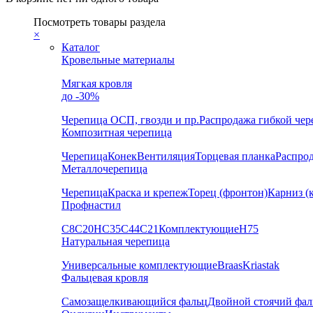
Посмотреть товары раздела
×
Каталог
Кровельные материалы
Мягкая кровля
до -30%
Черепица
ОСП, гвозди и пр.
Распродажа гибкой че
Композитная черепица
Черепица
Конек
Вентиляция
Торцевая планка
Распро
Металлочерепица
Черепица
Краска и крепеж
Торец (фронтон)
Карниз (
Профнастил
С8
С20
НС35
С44
С21
Комплектующие
Н75
Натуральная черепица
Универсальные комплектующие
Braas
Kriastak
Фальцевая кровля
Самозащелкивающийся фальц
Двойной стоячий фал