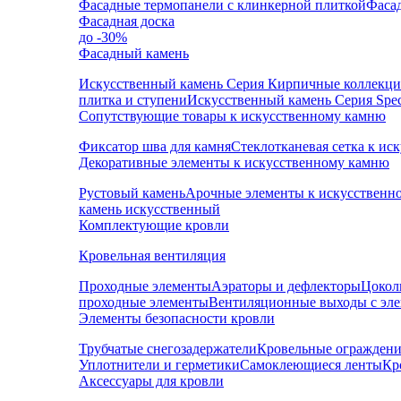
Фасадные термопанели с клинкерной плиткой
Фаса
Фасадная доска
до -30%
Фасадный камень
Искусственный камень Серия Кирпичные коллекц
плитка и ступени
Искусственный камень Серия Speci
Сопутствующие товары к искусственному камню
Фиксатор шва для камня
Стеклотканевая сетка к и
Декоративные элементы к искусственному камню
Рустовый камень
Арочные элементы к искусственн
камень искусственный
Комплектующие кровли
Кровельная вентиляция
Проходные элементы
Аэраторы и дефлекторы
Цокол
проходные элементы
Вентиляционные выходы с эл
Элементы безопасности кровли
Трубчатые снегозадержатели
Кровельные ограждени
Уплотнители и герметики
Самоклеющиеся ленты
Кр
Аксессуары для кровли