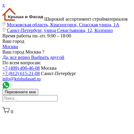
x
Широкий ассортимент стройматериалов
Московская область, Красногорск, Спасская улица, 1А
Санкт-Петербург, улица Севастьянова, 12, Колпино
Время работы
пн.-пт. 9:00 – 18:00
Ваш город
Москва
Ваш город Москва ?
Да, все верно
Выбрать другой
По всем вопросам:
+7 (499) 490-46-08
Москва
+7 (812) 615-21-08
Санкт-Петербург
info@krishafasad.ru
Перезвоните мне
0