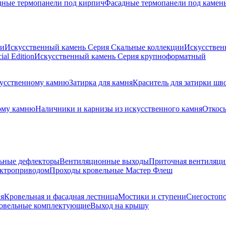
дные термопанели под кирпич
Фасадные термопанели под камен
ии
Искусственный камень Серия Скальные коллекции
Искусствен
al Edition
Искусственный камень Серия крупноформатный
скусственному камню
Затирка для камня
Краситель для затирки шв
ому камню
Наличники и карнизы из искусственного камня
Откосы
ьные дефлекторы
Вентиляционные выходы
Приточная вентиляци
ектроприводом
Проходы кровельные Мастер Флеш
я
Кровельная и фасадная лестница
Мостики и ступени
Снегостоп
овельные комплектующие
Выход на крышу