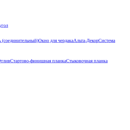
угол
ь (соединительный)
Окно для чердака
Альта-Декор
Система
тлив
Стартово-финишная планка
Стыковочная планка