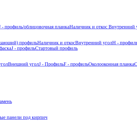
J - профиль/облицовочная планка
Наличник и откос
Внутренний 
шающий) профиль
Наличник и откос
Внутренний угол
H - профил
фаска
J - профиль
Стартовый профиль
угол
Внешний угол
J - Профиль
F - профиль
Околооконная планка
О
камень
ые панели под кирпич