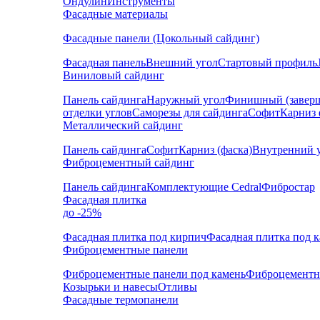
Ондулин
Инструменты
Фасадные материалы
Фасадные панели (Цокольный сайдинг)
Фасадная панель
Внешний угол
Стартовый профиль
Виниловый сайдинг
Панель сайдинга
Наружный угол
Финишный (завер
отделки углов
Саморезы для сайдинга
Софит
Карниз 
Металлический сайдинг
Панель сайдинга
Софит
Карниз (фаска)
Внутренний 
Фиброцементный сайдинг
Панель сайдинга
Комплектующие Cedral
Фибростар
Фасадная плитка
до -25%
Фасадная плитка под кирпич
Фасадная плитка под 
Фиброцементные панели
Фиброцементные панели под камень
Фиброцементн
Козырьки и навесы
Отливы
Фасадные термопанели