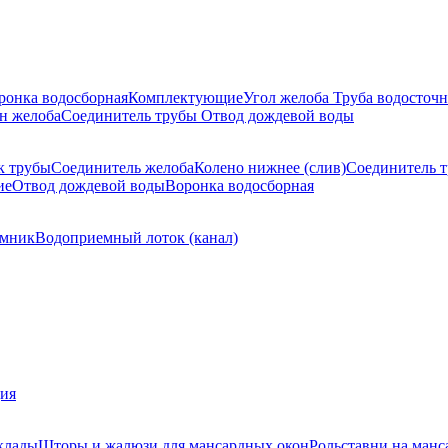
ронка водосборная
Комплектующие
Угол желоба
Труба водосточн
н желоба
Соединитель трубы
Отвод дождевой воды
к трубы
Соединитель желоба
Колено нижнее (слив)
Соединитель 
ие
Отвод дождевой воды
Воронка водосборная
мник
Водоприемный лоток (канал)
ция
клады
Шторы и жалюзи для мансардных окон
Рольставни на манс