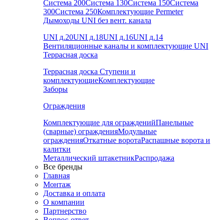
Система 200
Система 130
Система 150
Система
300
Система 250
Комплектующие Permeter
Дымоходы UNI без вент. канала
UNI д.20
UNI д.18
UNI д.16
UNI д.14
Вентиляционные каналы и комплектующие UNI
Террасная доска
Террасная доска
Ступени и
комплектующие
Комплектующие
Заборы
Ограждения
Комплектующие для ограждений
Панельные
(сварные) ограждения
Модульные
ограждения
Откатные ворота
Распашные ворота и
калитки
Металлический штакетник
Распродажа
Все бренды
Главная
Монтаж
Доставка и оплата
О компании
Партнерство
Вопрос-ответ