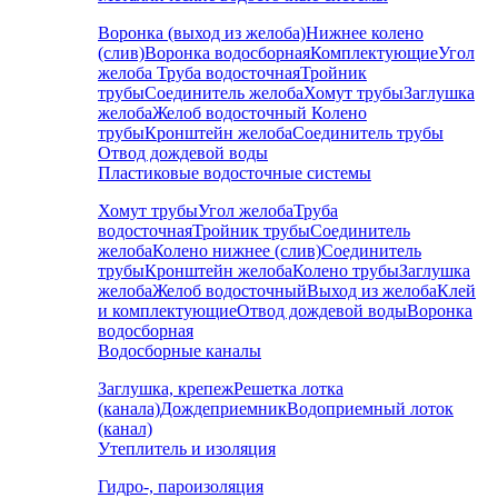
Воронка (выход из желоба)
Нижнее колено
(слив)
Воронка водосборная
Комплектующие
Угол
желоба
Труба водосточная
Тройник
трубы
Соединитель желоба
Хомут трубы
Заглушка
желоба
Желоб водосточный
Колено
трубы
Кронштейн желоба
Соединитель трубы
Отвод дождевой воды
Пластиковые водосточные системы
Хомут трубы
Угол желоба
Труба
водосточная
Тройник трубы
Соединитель
желоба
Колено нижнее (слив)
Соединитель
трубы
Кронштейн желоба
Колено трубы
Заглушка
желоба
Желоб водосточный
Выход из желоба
Клей
и комплектующие
Отвод дождевой воды
Воронка
водосборная
Водосборные каналы
Заглушка, крепеж
Решетка лотка
(канала)
Дождеприемник
Водоприемный лоток
(канал)
Утеплитель и изоляция
Гидро-, пароизоляция