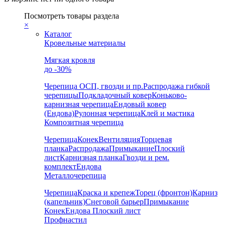
Посмотреть товары раздела
×
Каталог
Кровельные материалы
Мягкая кровля
до -30%
Черепица
ОСП, гвозди и пр.
Распродажа гибкой
черепицы
Подкладочный ковер
Коньково-
карнизная черепица
Ендовый ковер
(Ендова)
Рулонная черепица
Клей и мастика
Композитная черепица
Черепица
Конек
Вентиляция
Торцевая
планка
Распродажа
Примыкание
Плоский
лист
Карнизная планка
Гвозди и рем.
комплект
Ендова
Металлочерепица
Черепица
Краска и крепеж
Торец (фронтон)
Карниз
(капельник)
Снеговой барьер
Примыкание
Конек
Ендова
Плоский лист
Профнастил