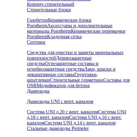
Кирпич строительный
Строительные блоки
Газобетон
Керамические блоки
Porotherm
Аксессуары и дополнительные
материалы Porotherm
Керамические перемычки
Porotherm
Кладочная сетка
Септики
Средства для очистки и защиты минеральных
поверхностей
Деревозащитные
средства
Огнезащитные составы и
огнебиозащитные средства
Лаки, краски и
декоративные составы
Грунтовки,
шпатлевки
Строительные герметики
Составы для
OSB
Модификатор для бетона
Дымоходы
Дымоходы UNI с вент. каналом
Система UNI д.20 с вент. каналом
Система UNI
д.18 с вент. каналом
Система UNI д.16 с вент.
каналом
Система UNI д.14 с вент. каналом
Стальные дымоходы Permeter