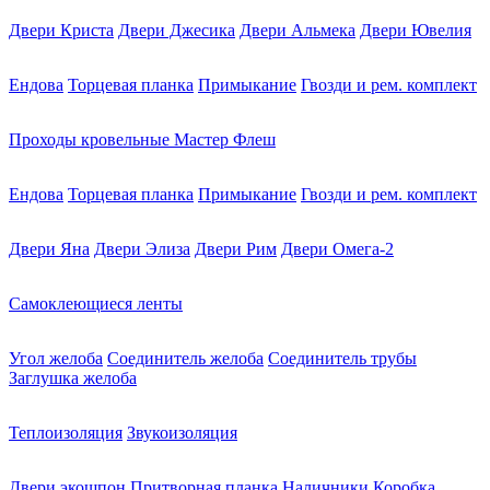
Двери Криста
Двери Джесика
Двери Альмека
Двери Ювелия
Ендова
Торцевая планка
Примыкание
Гвозди и рем. комплект
Проходы кровельные Мастер Флеш
Ендова
Торцевая планка
Примыкание
Гвозди и рем. комплект
Двери Яна
Двери Элиза
Двери Рим
Двери Омега-2
Самоклеющиеся ленты
Угол желоба
Соединитель желоба
Соединитель трубы
Заглушка желоба
Теплоизоляция
Звукоизоляция
Двери экошпон
Притворная планка
Наличники
Коробка