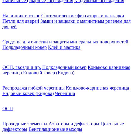
Панельные (сварные) ограждения
Модульные ограждения
Наличник и откос
Сантехнические фиксаторы и накладки
Петли для дверей
Замки и защелки с магнитным ригелем для
дверей
Средства для очистки и защиты минеральных поверхностей
Подкладочный ковер
Клей и мастика
ОСП, гвозди и пр.
Подкладочный ковер
Коньково-карнизная
черепица
Ендовый ковер (Ендова)
Распродажа гибкой черепицы
Коньково-карнизная черепица
Ендовый ковер (Ендова)
Черепица
ОСП
Проходные элементы
Аэраторы и дефлекторы
Цокольные
дефлекторы
Вентиляционные выходы