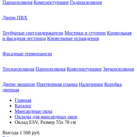
Пароизоляция
Комплектующие
Гидроизоляция
Двери ПВХ
Трубчатые снегозадержатели
Мостики и ступени
Кровельная
и фасадная лестница
Кровельные ограждения
Фасадные термопанели
Теплоизоляция
Пароизоляция
Комплектующие
Звукоизоляция
Двери экошпон
Притворная планка
Наличники
Коробка
дверная
Главная
Каталог
Мансардные окна
Оклады для мансардных окон
Оклад ESV, Размер 55х 78 см
Выгода
1 568 руб.