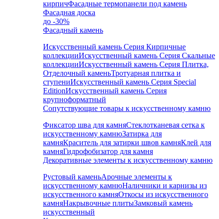
кирпич
Фасадные термопанели под камень
Фасадная доска
до -30%
Фасадный камень
Искусственный камень Серия Кирпичные
коллекции
Искусственный камень Серия Скальные
коллекции
Искусственный камень Серия Плитка,
Отделочный камень
Тротуарная плитка и
ступени
Искусственный камень Серия Special
Edition
Искусственный камень Серия
крупноформатный
Сопутствующие товары к искусственному камню
Фиксатор шва для камня
Стеклотканевая сетка к
искусственному камню
Затирка для
камня
Краситель для затирки швов камня
Клей для
камня
Гидрофобизатор для камня
Декоративные элементы к искусственному камню
Рустовый камень
Арочные элементы к
искусственному камню
Наличники и карнизы из
искусственного камня
Откосы из искусственного
камня
Накрывочные плиты
Замковый камень
искусственный