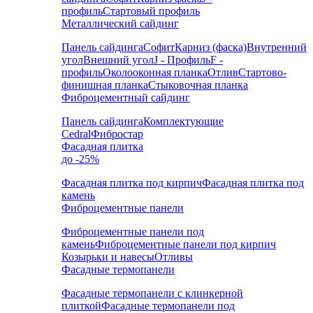
профиль
Стартовый профиль
Металлический сайдинг
Панель сайдинга
Софит
Карниз (фаска)
Внутренний
угол
Внешний угол
J - Профиль
F -
профиль
Околооконная планка
Отлив
Стартово-
финишная планка
Стыковочная планка
Фиброцементный сайдинг
Панель сайдинга
Комплектующие
Cedral
Фибростар
Фасадная плитка
до -25%
Фасадная плитка под кирпич
Фасадная плитка под
камень
Фиброцементные панели
Фиброцементные панели под
камень
Фиброцементные панели под кирпич
Козырьки и навесы
Отливы
Фасадные термопанели
Фасадные термопанели с клинкерной
плиткой
Фасадные термопанели под