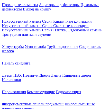
Проходные элементы
Аэраторы и дефлекторы
Цокольные
дефлекторы
Выход на крышу
Искусственный камень Серия Кирпичные коллекции
Искусственный камень Серия Скальные коллекции
Искусственный камень Серия Плитка, Отделочный камень
Тротуарная плитка и ступени
Хомут трубы
Угол желоба
Труба водосточная
Соединитель
желоба
Панель сайдинга
Двери ПВХ Премиум
Двери Эмаль
Глянцевые двери
Наличники
Пароизоляция
Комплектующие
Гидроизоляция
Фиброцементные панели под камень
Фиброцементные
панели под кирпич