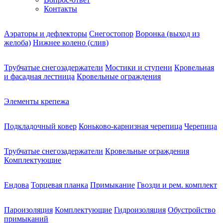
Контакты
Аэраторы и дефлекторы
Снегостопор
Воронка (выход из
желоба)
Нижнее колено (слив)
Трубчатые снегозадержатели
Мостики и ступени
Кровельная
и фасадная лестница
Кровельные ограждения
Элементы крепежа
Подкладочный ковер
Коньково-карнизная черепица
Черепица
Трубчатые снегозадержатели
Кровельные ограждения
Комплектующие
Ендова
Торцевая планка
Примыкание
Гвозди и рем. комплект
Пароизоляция
Комплектующие
Гидроизоляция
Обустройство
примыканий