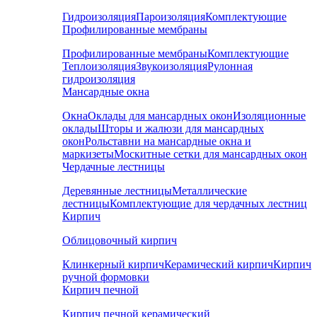
Гидроизоляция
Пароизоляция
Комплектующие
Профилированные мембраны
Профилированные мембраны
Комплектующие
Теплоизоляция
Звукоизоляция
Рулонная
гидроизоляция
Мансардные окна
Окна
Оклады для мансардных окон
Изоляционные
оклады
Шторы и жалюзи для мансардных
окон
Рольставни на мансардные окна и
маркизеты
Москитные сетки для мансардных окон
Чердачные лестницы
Деревянные лестницы
Металлические
лестницы
Комплектующие для чердачных лестниц
Кирпич
Облицовочный кирпич
Клинкерный кирпич
Керамический кирпич
Кирпич
ручной формовки
Кирпич печной
Кирпич печной керамический