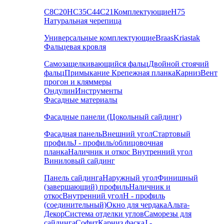
С8
С20
НС35
С44
С21
Комплектующие
Н75
Натуральная черепица
Универсальные комплектующие
Braas
Kriastak
Фальцевая кровля
Самозащелкивающийся фальц
Двойной стоячий
фальц
Примыкание
Крепежная планка
Карниз
Вент
прогон и кляммеры
Ондулин
Инструменты
Фасадные материалы
Фасадные панели (Цокольный сайдинг)
Фасадная панель
Внешний угол
Стартовый
профиль
J - профиль/облицовочная
планка
Наличник и откос
Внутренний угол
Виниловый сайдинг
Панель сайдинга
Наружный угол
Финишный
(завершающий) профиль
Наличник и
откос
Внутренний угол
H - профиль
(соединительный)
Окно для чердака
Альта-
Декор
Система отделки углов
Саморезы для
сайдинга
Софит
Карниз фаска
J -