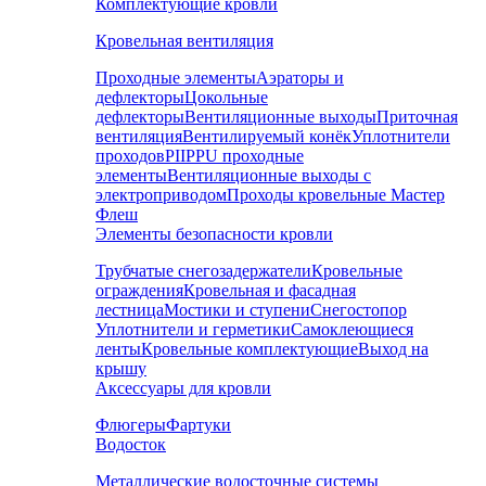
Комплектующие кровли
Кровельная вентиляция
Проходные элементы
Аэраторы и
дефлекторы
Цокольные
дефлекторы
Вентиляционные выходы
Приточная
вентиляция
Вентилируемый конёк
Уплотнители
проходов
PIIPPU проходные
элементы
Вентиляционные выходы с
электроприводом
Проходы кровельные Мастер
Флеш
Элементы безопасности кровли
Трубчатые снегозадержатели
Кровельные
ограждения
Кровельная и фасадная
лестница
Мостики и ступени
Снегостопор
Уплотнители и герметики
Самоклеющиеся
ленты
Кровельные комплектующие
Выход на
крышу
Аксессуары для кровли
Флюгеры
Фартуки
Водосток
Металлические водосточные системы