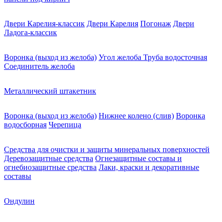
Двери Карелия-классик
Двери Карелия
Погонаж
Двери
Ладога-классик
Воронка (выход из желоба)
Угол желоба
Труба водосточная
Соединитель желоба
Металлический штакетник
Воронка (выход из желоба)
Нижнее колено (слив)
Воронка
водосборная
Черепица
Средства для очистки и защиты минеральных поверхностей
Деревозащитные средства
Огнезащитные составы и
огнебиозащитные средства
Лаки, краски и декоративные
составы
Ондулин