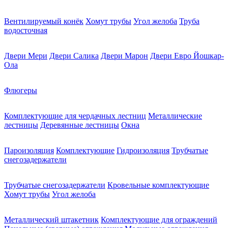
Вентилируемый конёк
Хомут трубы
Угол желоба
Труба
водосточная
Двери Мери
Двери Салика
Двери Марон
Двери Евро Йошкар-
Ола
Флюгеры
Комплектующие для чердачных лестниц
Металлические
лестницы
Деревянные лестницы
Окна
Пароизоляция
Комплектующие
Гидроизоляция
Трубчатые
снегозадержатели
Трубчатые снегозадержатели
Кровельные комплектующие
Хомут трубы
Угол желоба
Металлический штакетник
Комплектующие для ограждений