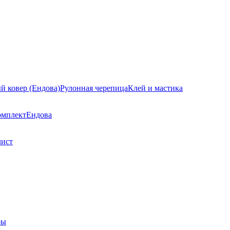
й ковер (Ендова)
Рулонная черепица
Клей и мастика
омплект
Ендова
лист
ры