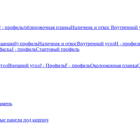
J - профиль/облицовочная планка
Наличник и откос
Внутренний 
шающий) профиль
Наличник и откос
Внутренний угол
H - профил
фаска
J - профиль
Стартовый профиль
угол
Внешний угол
J - Профиль
F - профиль
Околооконная планка
О
камень
ые панели под кирпич