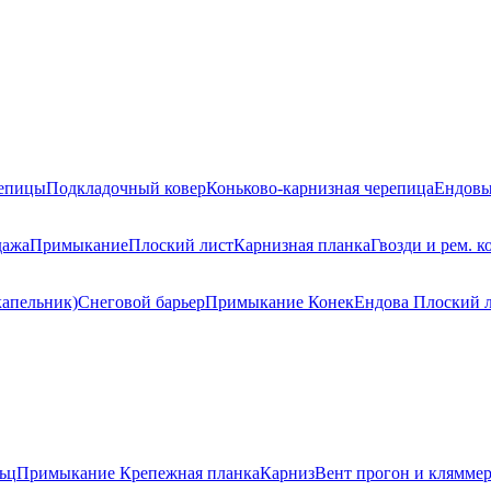
репицы
Подкладочный ковер
Коньково-карнизная черепица
Ендовы
дажа
Примыкание
Плоский лист
Карнизная планка
Гвозди и рем. к
капельник)
Снеговой барьер
Примыкание
Конек
Ендова
Плоский 
ьц
Примыкание
Крепежная планка
Карниз
Вент прогон и клямме