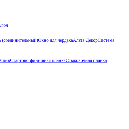
угол
ь (соединительный)
Окно для чердака
Альта-Декор
Система
тлив
Стартово-финишная планка
Стыковочная планка