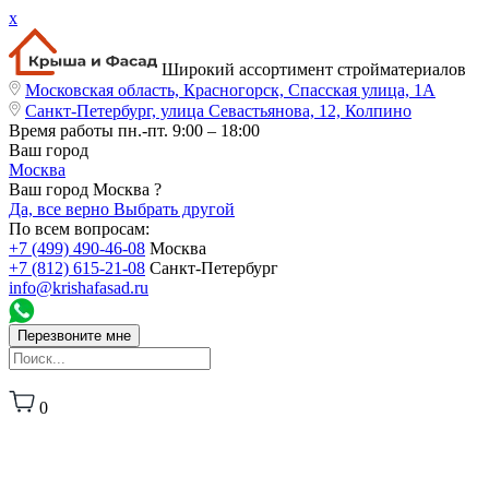
x
Широкий ассортимент стройматериалов
Московская область, Красногорск, Спасская улица, 1А
Санкт-Петербург, улица Севастьянова, 12, Колпино
Время работы
пн.-пт. 9:00 – 18:00
Ваш город
Москва
Ваш город Москва ?
Да, все верно
Выбрать другой
По всем вопросам:
+7 (499) 490-46-08
Москва
+7 (812) 615-21-08
Санкт-Петербург
info@krishafasad.ru
Перезвоните мне
0