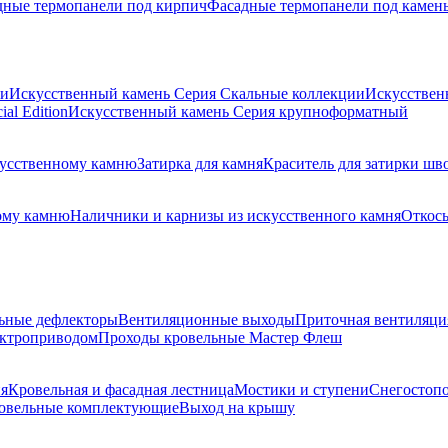
дные термопанели под кирпич
Фасадные термопанели под камен
ии
Искусственный камень Серия Скальные коллекции
Искусствен
al Edition
Искусственный камень Серия крупноформатный
скусственному камню
Затирка для камня
Краситель для затирки шв
ому камню
Наличники и карнизы из искусственного камня
Откосы
ьные дефлекторы
Вентиляционные выходы
Приточная вентиляци
ектроприводом
Проходы кровельные Мастер Флеш
я
Кровельная и фасадная лестница
Мостики и ступени
Снегостоп
овельные комплектующие
Выход на крышу