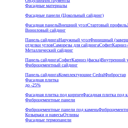
Ондулин
Инструменты
Фасадные материалы
Фасадные панели (Цокольный сайдинг)
Фасадная панель
Внешний угол
Стартовый профиль
Виниловый сайдинг
Панель сайдинга
Наружный угол
Финишный (завер
отделки углов
Саморезы для сайдинга
Софит
Карниз 
Металлический сайдинг
Панель сайдинга
Софит
Карниз (фаска)
Внутренний 
Фиброцементный сайдинг
Панель сайдинга
Комплектующие Cedral
Фибростар
Фасадная плитка
до -25%
Фасадная плитка под кирпич
Фасадная плитка под 
Фиброцементные панели
Фиброцементные панели под камень
Фиброцементн
Козырьки и навесы
Отливы
Фасадные термопанели