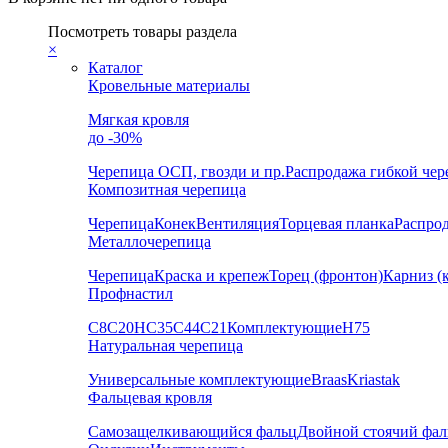
Посмотреть товары раздела
×
Каталог
Кровельные материалы
Мягкая кровля
до -30%
Черепица
ОСП, гвозди и пр.
Распродажа гибкой че
Композитная черепица
Черепица
Конек
Вентиляция
Торцевая планка
Распро
Металлочерепица
Черепица
Краска и крепеж
Торец (фронтон)
Карниз (
Профнастил
С8
С20
НС35
С44
С21
Комплектующие
Н75
Натуральная черепица
Универсальные комплектующие
Braas
Kriastak
Фальцевая кровля
Самозащелкивающийся фальц
Двойной стоячий фал