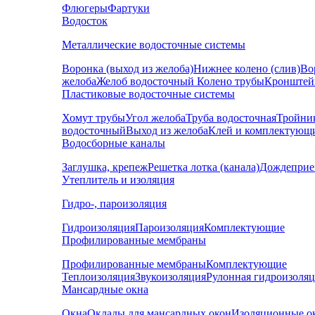
Флюгеры
Фартуки
Водосток
Металлические водосточные системы
Воронка (выход из желоба)
Нижнее колено (слив)
Во
желоба
Желоб водосточный
Колено трубы
Кронштей
Пластиковые водосточные системы
Хомут трубы
Угол желоба
Труба водосточная
Тройни
водосточный
Выход из желоба
Клей и комплектующ
Водосборные каналы
Заглушка, крепеж
Решетка лотка (канала)
Дождеприе
Утеплитель и изоляция
Гидро-, пароизоляция
Гидроизоляция
Пароизоляция
Комплектующие
Профилированные мембраны
Профилированные мембраны
Комплектующие
Теплоизоляция
Звукоизоляция
Рулонная гидроизоля
Мансардные окна
Окна
Оклады для мансардных окон
Изоляционные о