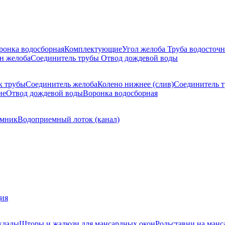
ронка водосборная
Комплектующие
Угол желоба
Труба водосточн
н желоба
Соединитель трубы
Отвод дождевой воды
к трубы
Соединитель желоба
Колено нижнее (слив)
Соединитель 
ие
Отвод дождевой воды
Воронка водосборная
мник
Водоприемный лоток (канал)
ция
клады
Шторы и жалюзи для мансардных окон
Рольставни на манс