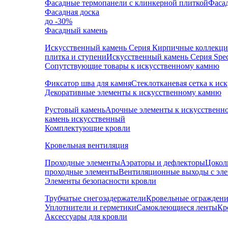
Фасадные термопанели с клинкерной плиткой
Фаса
Фасадная доска
до -30%
Фасадный камень
Искусственный камень Серия Кирпичные коллекц
плитка и ступени
Искусственный камень Серия Speci
Сопутствующие товары к искусственному камню
Фиксатор шва для камня
Стеклотканевая сетка к и
Декоративные элементы к искусственному камню
Рустовый камень
Арочные элементы к искусственн
камень искусственный
Комплектующие кровли
Кровельная вентиляция
Проходные элементы
Аэраторы и дефлекторы
Цокол
проходные элементы
Вентиляционные выходы с эл
Элементы безопасности кровли
Трубчатые снегозадержатели
Кровельные ограждени
Уплотнители и герметики
Самоклеющиеся ленты
Кр
Аксессуары для кровли