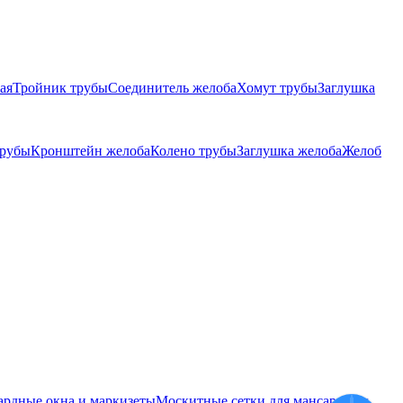
ая
Тройник трубы
Соединитель желоба
Хомут трубы
Заглушка
трубы
Кронштейн желоба
Колено трубы
Заглушка желоба
Желоб
ардные окна и маркизеты
Москитные сетки для мансардных