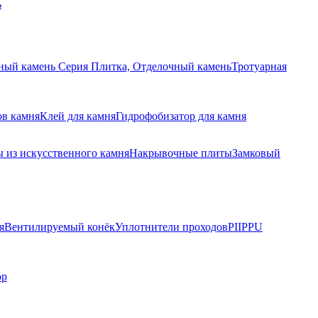
ь
ный камень Серия Плитка, Отделочный камень
Тротуарная
ов камня
Клей для камня
Гидрофобизатор для камня
 из искусственного камня
Накрывочные плиты
Замковый
я
Вентилируемый конёк
Уплотнители проходов
PIIPPU
ор