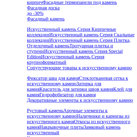
кирпич
Фасадные термопанели под камень
Фасадная доска
до -30%
Фасадный камень
Искусственный камень Серия Кирпичные
коллекции
Искусственный камень Серия Скальные
коллекции
Искусственный камень Серия Плитка,
Отделочный камень
Тротуарная плитка и
ступени
Искусственный камень Серия Special
Edition
Искусственный камень Серия
крупноформатный
Сопутствующие товары к искусственному камню
Фиксатор шва для камня
Стеклотканевая сетка к
искусственному камню
Затирка для
камня
Краситель для затирки швов камня
Клей для
камня
Гидрофобизатор для камня
Декоративные элементы к искусственному камню
Рустовый камень
Арочные элементы к
искусственному камню
Наличники и карнизы из
искусственного камня
Откосы из искусственного
камня
Накрывочные плиты
Замковый камень
искусственный