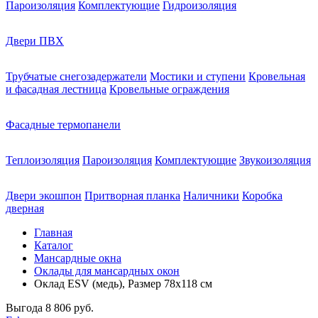
Пароизоляция
Комплектующие
Гидроизоляция
Двери ПВХ
Трубчатые снегозадержатели
Мостики и ступени
Кровельная
и фасадная лестница
Кровельные ограждения
Фасадные термопанели
Теплоизоляция
Пароизоляция
Комплектующие
Звукоизоляция
Двери экошпон
Притворная планка
Наличники
Коробка
дверная
Главная
Каталог
Мансардные окна
Оклады для мансардных окон
Оклад ESV (медь), Размер 78х118 см
Выгода
8 806 руб.