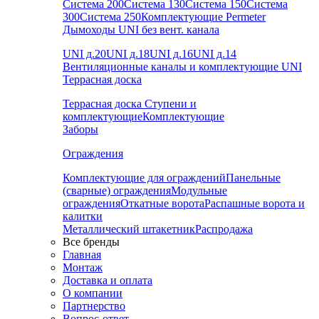
Система 200
Система 130
Система 150
Система
300
Система 250
Комплектующие Permeter
Дымоходы UNI без вент. канала
UNI д.20
UNI д.18
UNI д.16
UNI д.14
Вентиляционные каналы и комплектующие UNI
Террасная доска
Террасная доска
Ступени и
комплектующие
Комплектующие
Заборы
Ограждения
Комплектующие для ограждений
Панельные
(сварные) ограждения
Модульные
ограждения
Откатные ворота
Распашные ворота и
калитки
Металлический штакетник
Распродажа
Все бренды
Главная
Монтаж
Доставка и оплата
О компании
Партнерство
Вопрос-ответ