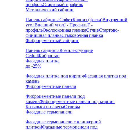
профиль
Стартовый профиль
Металлический сайдинг
Панель сайдинга
Софит
Карниз (фаска)
Внутренний
угол
Внешний угол
J - Профиль
F -
профиль
Околооконная планка
Отлив
Стартово-
финишная планка
Стыковочная планка
Фиброцементный сайдинг
Панель сайдинга
Комплектующие
Cedral
Фибростар
Фасадная плитка
до -25%
Фасадная плитка под кирпич
Фасадная плитка под
камень
Фиброцементные панели
Фиброцементные панели под
камень
Фиброцементные панели под кирпич
Козырьки и навесы
Отливы
Фасадные термопанели
Фасадные термопанели с клинкерной
плиткой
Фасадные термопанели под