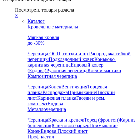
Посмотреть товары раздела
×
Каталог
Кровельные материалы
Мягкая кровля
до -30%
Черепица
ОСП, гвозди и пр.
Распродажа гибкой
черепицы
Подкладочный ковер
Коньково-
карнизная черепица
Ендовый ковер
(Ендова)
Рулонная черепица
Клей и мастика
Композитная черепица
Черепица
Конек
Вентиляция
Торцевая
планка
Распродажа
Примыкание
Плоский
лист
Карнизная планка
Гвозди и рем.
комплект
Ендова
Металлочерепица
Черепица
Краска и крепеж
Торец (фронтон)
Карниз
(капельник)
Снеговой барьер
Примыкание
Конек
Ендова
Плоский лист
Профнастил