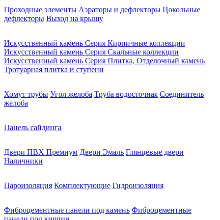
Проходные элементы
Аэраторы и дефлекторы
Цокольные
дефлекторы
Выход на крышу
Искусственный камень Серия Кирпичные коллекции
Искусственный камень Серия Скальные коллекции
Искусственный камень Серия Плитка, Отделочный камень
Тротуарная плитка и ступени
Хомут трубы
Угол желоба
Труба водосточная
Соединитель
желоба
Панель сайдинга
Двери ПВХ Премиум
Двери Эмаль
Глянцевые двери
Наличники
Пароизоляция
Комплектующие
Гидроизоляция
Фиброцементные панели под камень
Фиброцементные
панели под кирпич