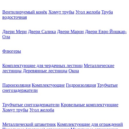
Вентилируемый конёк
Хомут трубы
Угол желоба
Труба
водосточная
Двери Мери
Двери Салика
Двери Марон
Двери Евро Йошкар-
Ола
Флюгеры
Комплектующие для чердачных лестниц
Металлические
лестницы
Деревянные лестницы
Окна
Пароизоляция
Комплектующие
Гидроизоляция
Трубчатые
снегозадержатели
Трубчатые снегозадержатели
Кровельные комплектующие
Хомут трубы
Угол желоба
Металлический штакетник
Комплектующие для ограждений