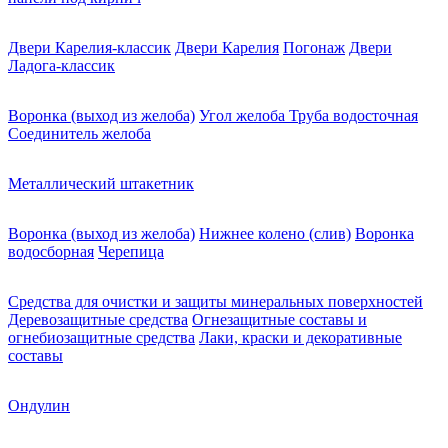
Двери Карелия-классик
Двери Карелия
Погонаж
Двери
Ладога-классик
Воронка (выход из желоба)
Угол желоба
Труба водосточная
Соединитель желоба
Металлический штакетник
Воронка (выход из желоба)
Нижнее колено (слив)
Воронка
водосборная
Черепица
Средства для очистки и защиты минеральных поверхностей
Деревозащитные средства
Огнезащитные составы и
огнебиозащитные средства
Лаки, краски и декоративные
составы
Ондулин