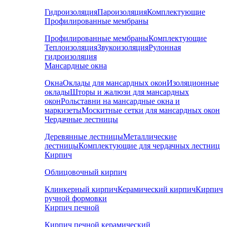
Гидроизоляция
Пароизоляция
Комплектующие
Профилированные мембраны
Профилированные мембраны
Комплектующие
Теплоизоляция
Звукоизоляция
Рулонная
гидроизоляция
Мансардные окна
Окна
Оклады для мансардных окон
Изоляционные
оклады
Шторы и жалюзи для мансардных
окон
Рольставни на мансардные окна и
маркизеты
Москитные сетки для мансардных окон
Чердачные лестницы
Деревянные лестницы
Металлические
лестницы
Комплектующие для чердачных лестниц
Кирпич
Облицовочный кирпич
Клинкерный кирпич
Керамический кирпич
Кирпич
ручной формовки
Кирпич печной
Кирпич печной керамический