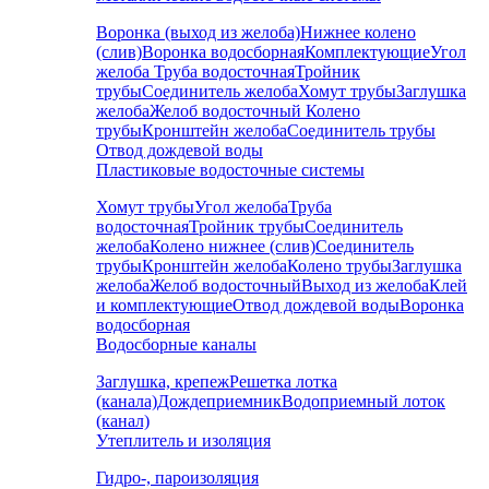
Воронка (выход из желоба)
Нижнее колено
(слив)
Воронка водосборная
Комплектующие
Угол
желоба
Труба водосточная
Тройник
трубы
Соединитель желоба
Хомут трубы
Заглушка
желоба
Желоб водосточный
Колено
трубы
Кронштейн желоба
Соединитель трубы
Отвод дождевой воды
Пластиковые водосточные системы
Хомут трубы
Угол желоба
Труба
водосточная
Тройник трубы
Соединитель
желоба
Колено нижнее (слив)
Соединитель
трубы
Кронштейн желоба
Колено трубы
Заглушка
желоба
Желоб водосточный
Выход из желоба
Клей
и комплектующие
Отвод дождевой воды
Воронка
водосборная
Водосборные каналы
Заглушка, крепеж
Решетка лотка
(канала)
Дождеприемник
Водоприемный лоток
(канал)
Утеплитель и изоляция
Гидро-, пароизоляция