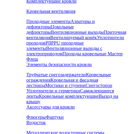
Комплектующие кровли
Кровельная вентиляция
Проходные элементы
Аэраторы и
дефлекторы
Цокольные
дефлекторы
Вентиляционные выходы
Приточная
вентиляция
Вентилируемый конёк
Уплотнители
проходов
PIIPPU проходные
элементы
Вентиляционные выходы с
электроприводом
Проходы кровельные Мастер
Флеш
Элементы безопасности кровли
Трубчатые снегозадержатели
Кровельные
ограждения
Кровельная и фасадная
лестница
Мостики и ступени
Снегостопор
Уплотнители и герметики
Самоклеющиеся
ленты
Кровельные комплектующие
Выход на
крышу
Аксессуары для кровли
Флюгеры
Фартуки
Водосток
Металлические водосточные системы