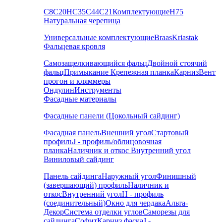
С8
С20
НС35
С44
С21
Комплектующие
Н75
Натуральная черепица
Универсальные комплектующие
Braas
Kriastak
Фальцевая кровля
Самозащелкивающийся фальц
Двойной стоячий
фальц
Примыкание
Крепежная планка
Карниз
Вент
прогон и кляммеры
Ондулин
Инструменты
Фасадные материалы
Фасадные панели (Цокольный сайдинг)
Фасадная панель
Внешний угол
Стартовый
профиль
J - профиль/облицовочная
планка
Наличник и откос
Внутренний угол
Виниловый сайдинг
Панель сайдинга
Наружный угол
Финишный
(завершающий) профиль
Наличник и
откос
Внутренний угол
H - профиль
(соединительный)
Окно для чердака
Альта-
Декор
Система отделки углов
Саморезы для
сайдинга
Софит
Карниз фаска
J -