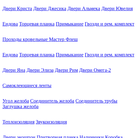
Двери Криста
Двери Джесика
Двери Альмека
Двери Ювелия
Ендова
Торцевая планка
Примыкание
Гвозди и рем. комплект
Проходы кровельные Мастер Флеш
Ендова
Торцевая планка
Примыкание
Гвозди и рем. комплект
Двери Яна
Двери Элиза
Двери Рим
Двери Омега-2
Самоклеющиеся ленты
Угол желоба
Соединитель желоба
Соединитель трубы
Заглушка желоба
Теплоизоляция
Звукоизоляция
Двери экошпон
Притворная планка
Наличники
Коробка