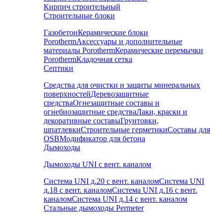
Кирпич строительный
Строительные блоки
Газобетон
Керамические блоки
Porotherm
Аксессуары и дополнительные
материалы Porotherm
Керамические перемычки
Porotherm
Кладочная сетка
Септики
Средства для очистки и защиты минеральных
поверхностей
Деревозащитные
средства
Огнезащитные составы и
огнебиозащитные средства
Лаки, краски и
декоративные составы
Грунтовки,
шпатлевки
Строительные герметики
Составы для
OSB
Модификатор для бетона
Дымоходы
Дымоходы UNI с вент. каналом
Система UNI д.20 с вент. каналом
Система UNI
д.18 с вент. каналом
Система UNI д.16 с вент.
каналом
Система UNI д.14 с вент. каналом
Стальные дымоходы Permeter