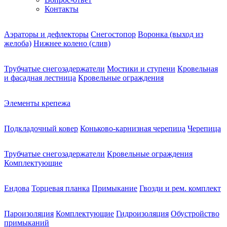
Контакты
Аэраторы и дефлекторы
Снегостопор
Воронка (выход из
желоба)
Нижнее колено (слив)
Трубчатые снегозадержатели
Мостики и ступени
Кровельная
и фасадная лестница
Кровельные ограждения
Элементы крепежа
Подкладочный ковер
Коньково-карнизная черепица
Черепица
Трубчатые снегозадержатели
Кровельные ограждения
Комплектующие
Ендова
Торцевая планка
Примыкание
Гвозди и рем. комплект
Пароизоляция
Комплектующие
Гидроизоляция
Обустройство
примыканий