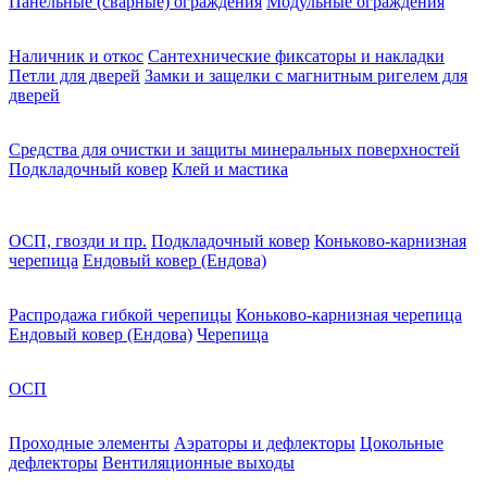
Панельные (сварные) ограждения
Модульные ограждения
Наличник и откос
Сантехнические фиксаторы и накладки
Петли для дверей
Замки и защелки с магнитным ригелем для
дверей
Средства для очистки и защиты минеральных поверхностей
Подкладочный ковер
Клей и мастика
ОСП, гвозди и пр.
Подкладочный ковер
Коньково-карнизная
черепица
Ендовый ковер (Ендова)
Распродажа гибкой черепицы
Коньково-карнизная черепица
Ендовый ковер (Ендова)
Черепица
ОСП
Проходные элементы
Аэраторы и дефлекторы
Цокольные
дефлекторы
Вентиляционные выходы