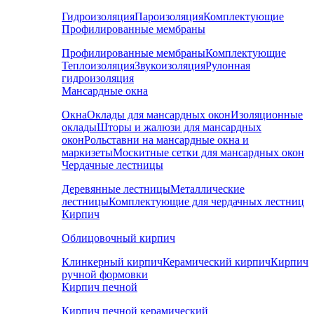
Гидроизоляция
Пароизоляция
Комплектующие
Профилированные мембраны
Профилированные мембраны
Комплектующие
Теплоизоляция
Звукоизоляция
Рулонная
гидроизоляция
Мансардные окна
Окна
Оклады для мансардных окон
Изоляционные
оклады
Шторы и жалюзи для мансардных
окон
Рольставни на мансардные окна и
маркизеты
Москитные сетки для мансардных окон
Чердачные лестницы
Деревянные лестницы
Металлические
лестницы
Комплектующие для чердачных лестниц
Кирпич
Облицовочный кирпич
Клинкерный кирпич
Керамический кирпич
Кирпич
ручной формовки
Кирпич печной
Кирпич печной керамический