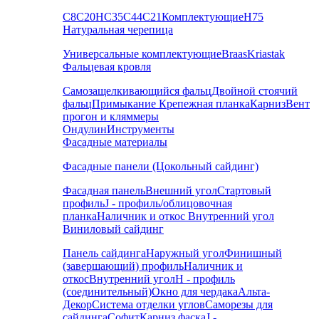
С8
С20
НС35
С44
С21
Комплектующие
Н75
Натуральная черепица
Универсальные комплектующие
Braas
Kriastak
Фальцевая кровля
Самозащелкивающийся фальц
Двойной стоячий
фальц
Примыкание
Крепежная планка
Карниз
Вент
прогон и кляммеры
Ондулин
Инструменты
Фасадные материалы
Фасадные панели (Цокольный сайдинг)
Фасадная панель
Внешний угол
Стартовый
профиль
J - профиль/облицовочная
планка
Наличник и откос
Внутренний угол
Виниловый сайдинг
Панель сайдинга
Наружный угол
Финишный
(завершающий) профиль
Наличник и
откос
Внутренний угол
H - профиль
(соединительный)
Окно для чердака
Альта-
Декор
Система отделки углов
Саморезы для
сайдинга
Софит
Карниз фаска
J -