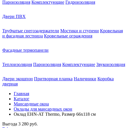
Пароизоляция
Комплектующие
Гидроизоляция
Двери ПВХ
Трубчатые снегозадержатели
Мостики и ступени
Кровельная
и фасадная лестница
Кровельные ограждения
Фасадные термопанели
Теплоизоляция
Пароизоляция
Комплектующие
Звукоизоляция
Двери экошпон
Притворная планка
Наличники
Коробка
дверная
Главная
Каталог
Мансардные окна
Оклады для мансардных окон
Оклад EHN-AT Thermo, Размер 66х118 см
Выгода
3 280 руб.