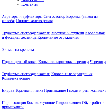
Контакты
Аэраторы и дефлекторы
Снегостопор
Воронка (выход из
желоба)
Нижнее колено (слив)
Трубчатые снегозадержатели
Мостики и ступени
Кровельная
и фасадная лестница
Кровельные ограждения
Элементы крепежа
Подкладочный ковер
Коньково-карнизная черепица
Черепица
Трубчатые снегозадержатели
Кровельные ограждения
Комплектующие
Ендова
Торцевая планка
Примыкание
Гвозди и рем. комплект
Пароизоляция
Комплектующие
Гидроизоляция
Обустройство
примыканий