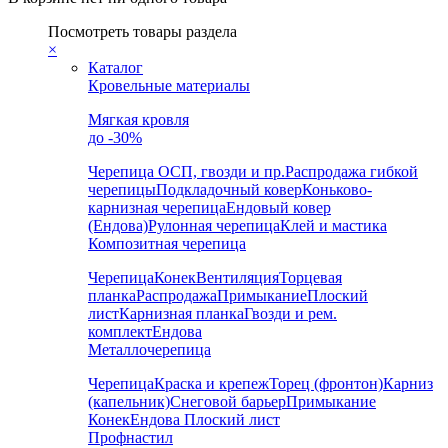
Посмотреть товары раздела
×
Каталог
Кровельные материалы
Мягкая кровля
до -30%
Черепица
ОСП, гвозди и пр.
Распродажа гибкой
черепицы
Подкладочный ковер
Коньково-
карнизная черепица
Ендовый ковер
(Ендова)
Рулонная черепица
Клей и мастика
Композитная черепица
Черепица
Конек
Вентиляция
Торцевая
планка
Распродажа
Примыкание
Плоский
лист
Карнизная планка
Гвозди и рем.
комплект
Ендова
Металлочерепица
Черепица
Краска и крепеж
Торец (фронтон)
Карниз
(капельник)
Снеговой барьер
Примыкание
Конек
Ендова
Плоский лист
Профнастил