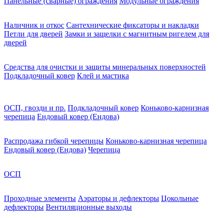
Панельные (сварные) ограждения
Модульные ограждения
Наличник и откос
Сантехнические фиксаторы и накладки
Петли для дверей
Замки и защелки с магнитным ригелем для
дверей
Средства для очистки и защиты минеральных поверхностей
Подкладочный ковер
Клей и мастика
ОСП, гвозди и пр.
Подкладочный ковер
Коньково-карнизная
черепица
Ендовый ковер (Ендова)
Распродажа гибкой черепицы
Коньково-карнизная черепица
Ендовый ковер (Ендова)
Черепица
ОСП
Проходные элементы
Аэраторы и дефлекторы
Цокольные
дефлекторы
Вентиляционные выходы