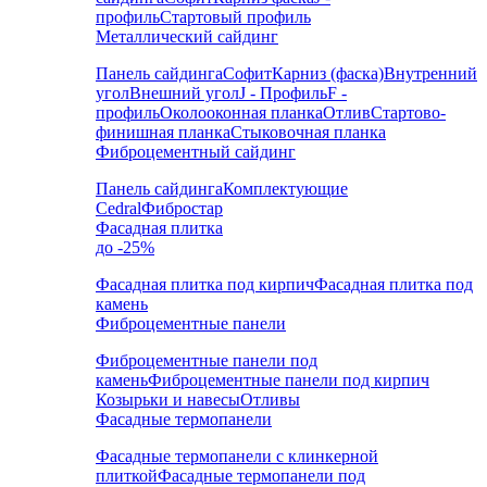
профиль
Стартовый профиль
Металлический сайдинг
Панель сайдинга
Софит
Карниз (фаска)
Внутренний
угол
Внешний угол
J - Профиль
F -
профиль
Околооконная планка
Отлив
Стартово-
финишная планка
Стыковочная планка
Фиброцементный сайдинг
Панель сайдинга
Комплектующие
Cedral
Фибростар
Фасадная плитка
до -25%
Фасадная плитка под кирпич
Фасадная плитка под
камень
Фиброцементные панели
Фиброцементные панели под
камень
Фиброцементные панели под кирпич
Козырьки и навесы
Отливы
Фасадные термопанели
Фасадные термопанели с клинкерной
плиткой
Фасадные термопанели под