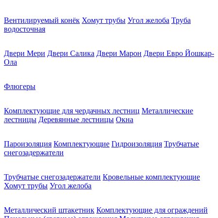
Вентилируемый конёк
Хомут трубы
Угол желоба
Труба
водосточная
Двери Мери
Двери Салика
Двери Марон
Двери Евро Йошкар-
Ола
Флюгеры
Комплектующие для чердачных лестниц
Металлические
лестницы
Деревянные лестницы
Окна
Пароизоляция
Комплектующие
Гидроизоляция
Трубчатые
снегозадержатели
Трубчатые снегозадержатели
Кровельные комплектующие
Хомут трубы
Угол желоба
Металлический штакетник
Комплектующие для ограждений