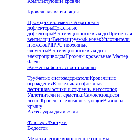
Комплектующие кровли
Кровельная вентиляция
Проходные элементы
Аэраторы и
дефлекторы
Цокольные
дефлекторы
Вентиляционные выходы
Приточная
вентиляция
Вентилируемый конёк
Уплотнители
проходов
PIIPPU проходные
элементы
Вентиляционные выходы с
электроприводом
Проходы кровельные Мастер
Флеш
Элементы безопасности кровли
Трубчатые снегозадержатели
Кровельные
ограждения
Кровельная и фасадная
лестница
Мостики и ступени
Снегостопор
Уплотнители и герметики
Самоклеющиеся
ленты
Кровельные комплектующие
Выход на
крышу
Аксессуары для кровли
Флюгеры
Фартуки
Водосток
Металлические водосточные системы