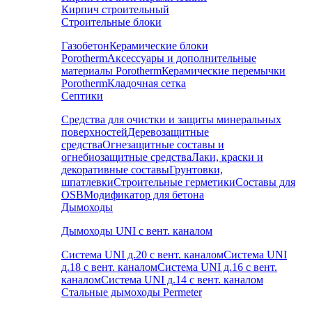
Кирпич строительный
Строительные блоки
Газобетон
Керамические блоки
Porotherm
Аксессуары и дополнительные
материалы Porotherm
Керамические перемычки
Porotherm
Кладочная сетка
Септики
Средства для очистки и защиты минеральных
поверхностей
Деревозащитные
средства
Огнезащитные составы и
огнебиозащитные средства
Лаки, краски и
декоративные составы
Грунтовки,
шпатлевки
Строительные герметики
Составы для
OSB
Модификатор для бетона
Дымоходы
Дымоходы UNI с вент. каналом
Система UNI д.20 с вент. каналом
Система UNI
д.18 с вент. каналом
Система UNI д.16 с вент.
каналом
Система UNI д.14 с вент. каналом
Стальные дымоходы Permeter