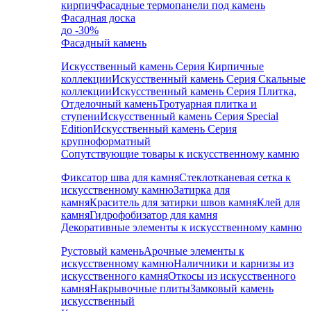
кирпич
Фасадные термопанели под камень
Фасадная доска
до -30%
Фасадный камень
Искусственный камень Серия Кирпичные
коллекции
Искусственный камень Серия Скальные
коллекции
Искусственный камень Серия Плитка,
Отделочный камень
Тротуарная плитка и
ступени
Искусственный камень Серия Special
Edition
Искусственный камень Серия
крупноформатный
Сопутствующие товары к искусственному камню
Фиксатор шва для камня
Стеклотканевая сетка к
искусственному камню
Затирка для
камня
Краситель для затирки швов камня
Клей для
камня
Гидрофобизатор для камня
Декоративные элементы к искусственному камню
Рустовый камень
Арочные элементы к
искусственному камню
Наличники и карнизы из
искусственного камня
Откосы из искусственного
камня
Накрывочные плиты
Замковый камень
искусственный