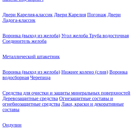
Двери Карелия-классик
Двери Карелия
Погонаж
Двери
Ладога-классик
Воронка (выход из желоба)
Угол желоба
Труба водосточная
Соединитель желоба
Металлический штакетник
Воронка (выход из желоба)
Нижнее колено (слив)
Воронка
водосборная
Черепица
Средства для очистки и защиты минеральных поверхностей
Деревозащитные средства
Огнезащитные составы и
огнебиозащитные средства
Лаки, краски и декоративные
составы
Ондулин