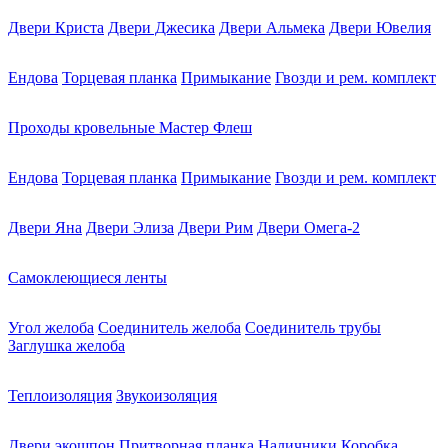
Двери Криста
Двери Джесика
Двери Альмека
Двери Ювелия
Ендова
Торцевая планка
Примыкание
Гвозди и рем. комплект
Проходы кровельные Мастер Флеш
Ендова
Торцевая планка
Примыкание
Гвозди и рем. комплект
Двери Яна
Двери Элиза
Двери Рим
Двери Омега-2
Самоклеющиеся ленты
Угол желоба
Соединитель желоба
Соединитель трубы
Заглушка желоба
Теплоизоляция
Звукоизоляция
Двери экошпон
Притворная планка
Наличники
Коробка