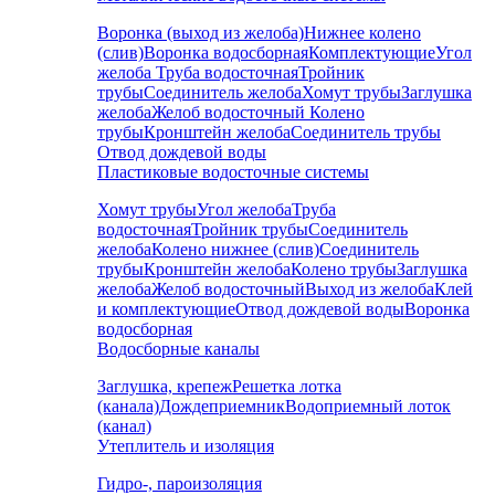
Воронка (выход из желоба)
Нижнее колено
(слив)
Воронка водосборная
Комплектующие
Угол
желоба
Труба водосточная
Тройник
трубы
Соединитель желоба
Хомут трубы
Заглушка
желоба
Желоб водосточный
Колено
трубы
Кронштейн желоба
Соединитель трубы
Отвод дождевой воды
Пластиковые водосточные системы
Хомут трубы
Угол желоба
Труба
водосточная
Тройник трубы
Соединитель
желоба
Колено нижнее (слив)
Соединитель
трубы
Кронштейн желоба
Колено трубы
Заглушка
желоба
Желоб водосточный
Выход из желоба
Клей
и комплектующие
Отвод дождевой воды
Воронка
водосборная
Водосборные каналы
Заглушка, крепеж
Решетка лотка
(канала)
Дождеприемник
Водоприемный лоток
(канал)
Утеплитель и изоляция
Гидро-, пароизоляция