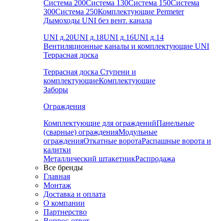
Система 200
Система 130
Система 150
Система
300
Система 250
Комплектующие Permeter
Дымоходы UNI без вент. канала
UNI д.20
UNI д.18
UNI д.16
UNI д.14
Вентиляционные каналы и комплектующие UNI
Террасная доска
Террасная доска
Ступени и
комплектующие
Комплектующие
Заборы
Ограждения
Комплектующие для ограждений
Панельные
(сварные) ограждения
Модульные
ограждения
Откатные ворота
Распашные ворота и
калитки
Металлический штакетник
Распродажа
Все бренды
Главная
Монтаж
Доставка и оплата
О компании
Партнерство
Вопрос-ответ