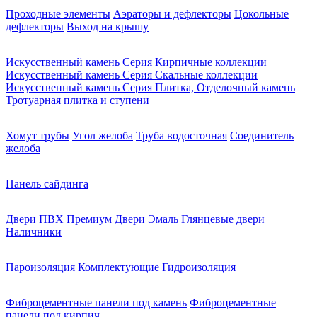
Проходные элементы
Аэраторы и дефлекторы
Цокольные
дефлекторы
Выход на крышу
Искусственный камень Серия Кирпичные коллекции
Искусственный камень Серия Скальные коллекции
Искусственный камень Серия Плитка, Отделочный камень
Тротуарная плитка и ступени
Хомут трубы
Угол желоба
Труба водосточная
Соединитель
желоба
Панель сайдинга
Двери ПВХ Премиум
Двери Эмаль
Глянцевые двери
Наличники
Пароизоляция
Комплектующие
Гидроизоляция
Фиброцементные панели под камень
Фиброцементные
панели под кирпич