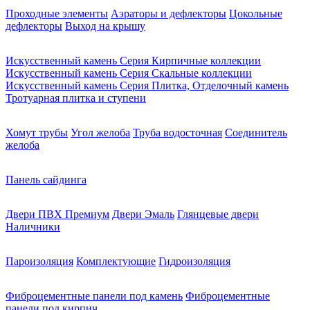
Проходные элементы
Аэраторы и дефлекторы
Цокольные
дефлекторы
Выход на крышу
Искусственный камень Серия Кирпичные коллекции
Искусственный камень Серия Скальные коллекции
Искусственный камень Серия Плитка, Отделочный камень
Тротуарная плитка и ступени
Хомут трубы
Угол желоба
Труба водосточная
Соединитель
желоба
Панель сайдинга
Двери ПВХ Премиум
Двери Эмаль
Глянцевые двери
Наличники
Пароизоляция
Комплектующие
Гидроизоляция
Фиброцементные панели под камень
Фиброцементные
панели под кирпич