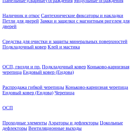
Панельные (сварные) ограждения
Модульные ограждения
Наличник и откос
Сантехнические фиксаторы и накладки
Петли для дверей
Замки и защелки с магнитным ригелем для
дверей
Средства для очистки и защиты минеральных поверхностей
Подкладочный ковер
Клей и мастика
ОСП, гвозди и пр.
Подкладочный ковер
Коньково-карнизная
черепица
Ендовый ковер (Ендова)
Распродажа гибкой черепицы
Коньково-карнизная черепица
Ендовый ковер (Ендова)
Черепица
ОСП
Проходные элементы
Аэраторы и дефлекторы
Цокольные
дефлекторы
Вентиляционные выходы