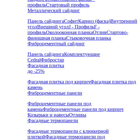
профиль
Стартовый профиль
Металлический сайдинг
Панель сайдинга
Софит
Карниз (фаска)
Внутренний
угол
Внешний угол
J - Профиль
F -
профиль
Околооконная планка
Отлив
Стартово-
финишная планка
Стыковочная планка
Фиброцементный сайдинг
Панель сайдинга
Комплектующие
Cedral
Фибростар
Фасадная плитка
до -25%
Фасадная плитка под кирпич
Фасадная плитка под
камень
Фиброцементные панели
Фиброцементные панели под
камень
Фиброцементные панели под кирпич
Козырьки и навесы
Отливы
Фасадные термопанели
Фасадные термопанели с клинкерной
плиткой
Фасадные термопанели под