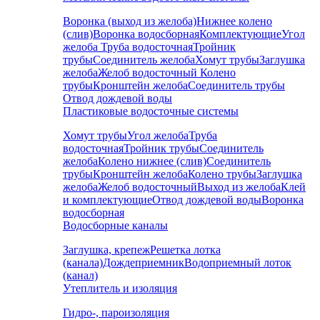
Воронка (выход из желоба)
Нижнее колено
(слив)
Воронка водосборная
Комплектующие
Угол
желоба
Труба водосточная
Тройник
трубы
Соединитель желоба
Хомут трубы
Заглушка
желоба
Желоб водосточный
Колено
трубы
Кронштейн желоба
Соединитель трубы
Отвод дождевой воды
Пластиковые водосточные системы
Хомут трубы
Угол желоба
Труба
водосточная
Тройник трубы
Соединитель
желоба
Колено нижнее (слив)
Соединитель
трубы
Кронштейн желоба
Колено трубы
Заглушка
желоба
Желоб водосточный
Выход из желоба
Клей
и комплектующие
Отвод дождевой воды
Воронка
водосборная
Водосборные каналы
Заглушка, крепеж
Решетка лотка
(канала)
Дождеприемник
Водоприемный лоток
(канал)
Утеплитель и изоляция
Гидро-, пароизоляция