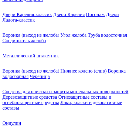
Двери Карелия-классик
Двери Карелия
Погонаж
Двери
Ладога-классик
Воронка (выход из желоба)
Угол желоба
Труба водосточная
Соединитель желоба
Металлический штакетник
Воронка (выход из желоба)
Нижнее колено (слив)
Воронка
водосборная
Черепица
Средства для очистки и защиты минеральных поверхностей
Деревозащитные средства
Огнезащитные составы и
огнебиозащитные средства
Лаки, краски и декоративные
составы
Ондулин