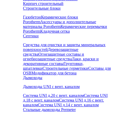
Кирпич строительный
Строительные блоки
Газобетон
Керамические блоки
Porotherm
Аксессуары и дополнительные
материалы Porotherm
Керамические перемычки
Porotherm
Кладочная сетка
Септики
Средства для очистки и защиты минеральных
поверхностей
Деревозащитные
средства
Огнезащитные составы и
огнебиозащитные средства
Лаки, краски и
декоративные составы
Грунтовки,
шпатлевки
Строительные герметики
Составы для
OSB
Модификатор для бетона
Дымоходы
Дымоходы UNI с вент. каналом
Система UNI д.20 с вент. каналом
Система UNI
д.18 с вент. каналом
Система UNI д.16 с вент.
каналом
Система UNI д.14 с вент. каналом
Стальные дымоходы Permeter