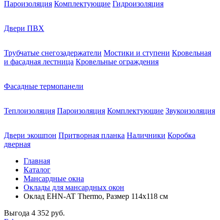
Пароизоляция
Комплектующие
Гидроизоляция
Двери ПВХ
Трубчатые снегозадержатели
Мостики и ступени
Кровельная
и фасадная лестница
Кровельные ограждения
Фасадные термопанели
Теплоизоляция
Пароизоляция
Комплектующие
Звукоизоляция
Двери экошпон
Притворная планка
Наличники
Коробка
дверная
Главная
Каталог
Мансардные окна
Оклады для мансардных окон
Оклад EHN-AT Thermo, Размер 114х118 см
Выгода
4 352 руб.