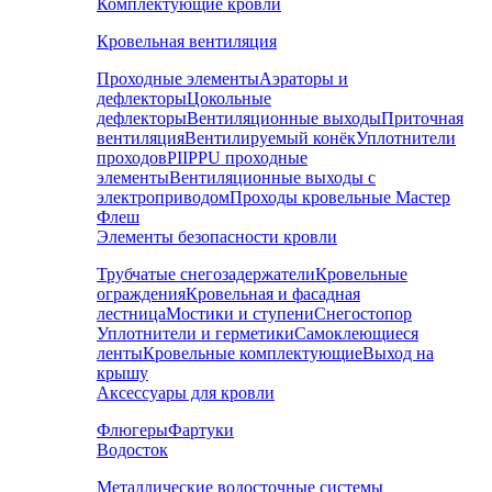
Комплектующие кровли
Кровельная вентиляция
Проходные элементы
Аэраторы и
дефлекторы
Цокольные
дефлекторы
Вентиляционные выходы
Приточная
вентиляция
Вентилируемый конёк
Уплотнители
проходов
PIIPPU проходные
элементы
Вентиляционные выходы с
электроприводом
Проходы кровельные Мастер
Флеш
Элементы безопасности кровли
Трубчатые снегозадержатели
Кровельные
ограждения
Кровельная и фасадная
лестница
Мостики и ступени
Снегостопор
Уплотнители и герметики
Самоклеющиеся
ленты
Кровельные комплектующие
Выход на
крышу
Аксессуары для кровли
Флюгеры
Фартуки
Водосток
Металлические водосточные системы