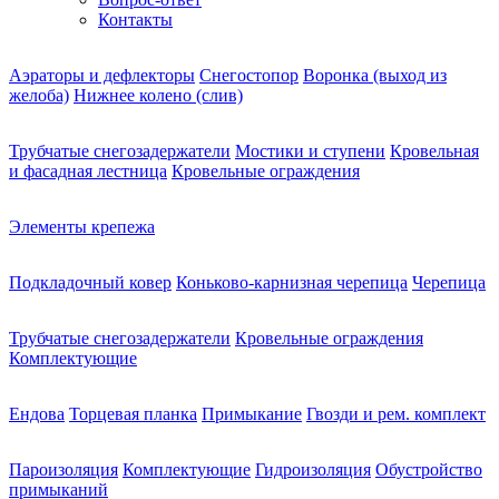
Контакты
Аэраторы и дефлекторы
Снегостопор
Воронка (выход из
желоба)
Нижнее колено (слив)
Трубчатые снегозадержатели
Мостики и ступени
Кровельная
и фасадная лестница
Кровельные ограждения
Элементы крепежа
Подкладочный ковер
Коньково-карнизная черепица
Черепица
Трубчатые снегозадержатели
Кровельные ограждения
Комплектующие
Ендова
Торцевая планка
Примыкание
Гвозди и рем. комплект
Пароизоляция
Комплектующие
Гидроизоляция
Обустройство
примыканий