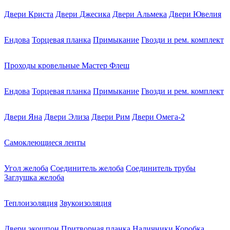
Двери Криста
Двери Джесика
Двери Альмека
Двери Ювелия
Ендова
Торцевая планка
Примыкание
Гвозди и рем. комплект
Проходы кровельные Мастер Флеш
Ендова
Торцевая планка
Примыкание
Гвозди и рем. комплект
Двери Яна
Двери Элиза
Двери Рим
Двери Омега-2
Самоклеющиеся ленты
Угол желоба
Соединитель желоба
Соединитель трубы
Заглушка желоба
Теплоизоляция
Звукоизоляция
Двери экошпон
Притворная планка
Наличники
Коробка