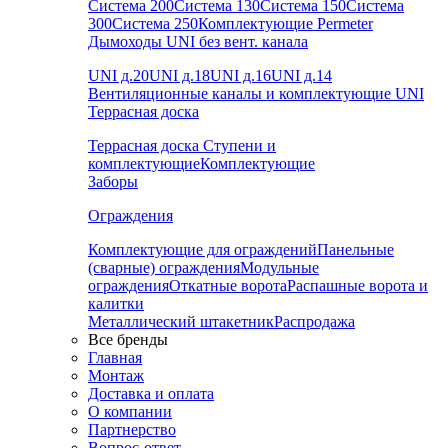
Система 200
Система 130
Система 150
Система
300
Система 250
Комплектующие Permeter
Дымоходы UNI без вент. канала
UNI д.20
UNI д.18
UNI д.16
UNI д.14
Вентиляционные каналы и комплектующие UNI
Террасная доска
Террасная доска
Ступени и
комплектующие
Комплектующие
Заборы
Ограждения
Комплектующие для ограждений
Панельные
(сварные) ограждения
Модульные
ограждения
Откатные ворота
Распашные ворота и
калитки
Металлический штакетник
Распродажа
Все бренды
Главная
Монтаж
Доставка и оплата
О компании
Партнерство
Вопрос-ответ