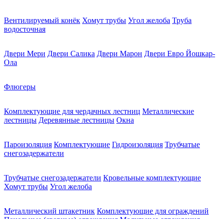
Вентилируемый конёк
Хомут трубы
Угол желоба
Труба
водосточная
Двери Мери
Двери Салика
Двери Марон
Двери Евро Йошкар-
Ола
Флюгеры
Комплектующие для чердачных лестниц
Металлические
лестницы
Деревянные лестницы
Окна
Пароизоляция
Комплектующие
Гидроизоляция
Трубчатые
снегозадержатели
Трубчатые снегозадержатели
Кровельные комплектующие
Хомут трубы
Угол желоба
Металлический штакетник
Комплектующие для ограждений