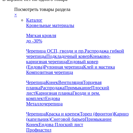
Посмотреть товары раздела
×
Каталог
Кровельные материалы
Мягкая кровля
до -30%
Черепица
ОСП, гвозди и пр.
Распродажа гибкой
черепицы
Подкладочный ковер
Коньково-
карнизная черепица
Ендовый ковер
(Ендова)
Рулонная черепица
Клей и мастика
Композитная черепица
Черепица
Конек
Вентиляция
Торцевая
планка
Распродажа
Примыкание
Плоский
лист
Карнизная планка
Гвозди и рем.
комплект
Ендова
Металлочерепица
Черепица
Краска и крепеж
Торец (фронтон)
Карниз
(капельник)
Снеговой барьер
Примыкание
Конек
Ендова
Плоский лист
Профнастил