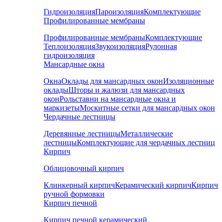
Гидроизоляция
Пароизоляция
Комплектующие
Профилированные мембраны
Профилированные мембраны
Комплектующие
Теплоизоляция
Звукоизоляция
Рулонная
гидроизоляция
Мансардные окна
Окна
Оклады для мансардных окон
Изоляционные
оклады
Шторы и жалюзи для мансардных
окон
Рольставни на мансардные окна и
маркизеты
Москитные сетки для мансардных окон
Чердачные лестницы
Деревянные лестницы
Металлические
лестницы
Комплектующие для чердачных лестниц
Кирпич
Облицовочный кирпич
Клинкерный кирпич
Керамический кирпич
Кирпич
ручной формовки
Кирпич печной
Кирпич печной керамический