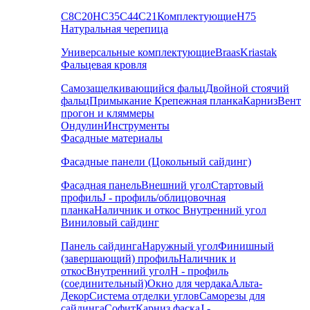
С8
С20
НС35
С44
С21
Комплектующие
Н75
Натуральная черепица
Универсальные комплектующие
Braas
Kriastak
Фальцевая кровля
Самозащелкивающийся фальц
Двойной стоячий
фальц
Примыкание
Крепежная планка
Карниз
Вент
прогон и кляммеры
Ондулин
Инструменты
Фасадные материалы
Фасадные панели (Цокольный сайдинг)
Фасадная панель
Внешний угол
Стартовый
профиль
J - профиль/облицовочная
планка
Наличник и откос
Внутренний угол
Виниловый сайдинг
Панель сайдинга
Наружный угол
Финишный
(завершающий) профиль
Наличник и
откос
Внутренний угол
H - профиль
(соединительный)
Окно для чердака
Альта-
Декор
Система отделки углов
Саморезы для
сайдинга
Софит
Карниз фаска
J -