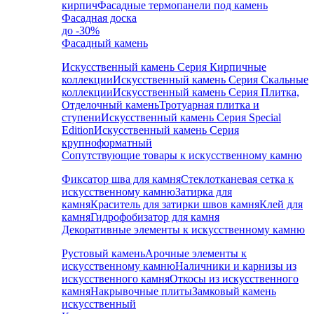
кирпич
Фасадные термопанели под камень
Фасадная доска
до -30%
Фасадный камень
Искусственный камень Серия Кирпичные
коллекции
Искусственный камень Серия Скальные
коллекции
Искусственный камень Серия Плитка,
Отделочный камень
Тротуарная плитка и
ступени
Искусственный камень Серия Special
Edition
Искусственный камень Серия
крупноформатный
Сопутствующие товары к искусственному камню
Фиксатор шва для камня
Стеклотканевая сетка к
искусственному камню
Затирка для
камня
Краситель для затирки швов камня
Клей для
камня
Гидрофобизатор для камня
Декоративные элементы к искусственному камню
Рустовый камень
Арочные элементы к
искусственному камню
Наличники и карнизы из
искусственного камня
Откосы из искусственного
камня
Накрывочные плиты
Замковый камень
искусственный