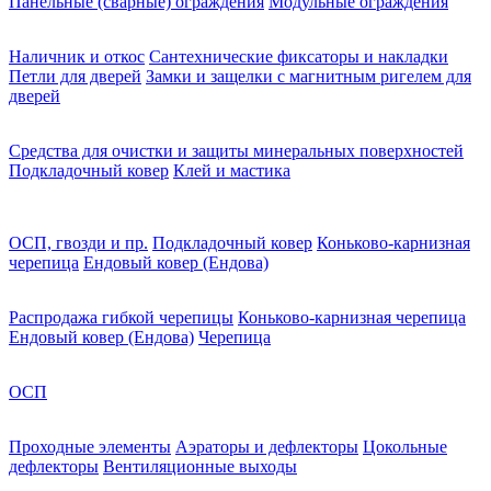
Панельные (сварные) ограждения
Модульные ограждения
Наличник и откос
Сантехнические фиксаторы и накладки
Петли для дверей
Замки и защелки с магнитным ригелем для
дверей
Средства для очистки и защиты минеральных поверхностей
Подкладочный ковер
Клей и мастика
ОСП, гвозди и пр.
Подкладочный ковер
Коньково-карнизная
черепица
Ендовый ковер (Ендова)
Распродажа гибкой черепицы
Коньково-карнизная черепица
Ендовый ковер (Ендова)
Черепица
ОСП
Проходные элементы
Аэраторы и дефлекторы
Цокольные
дефлекторы
Вентиляционные выходы