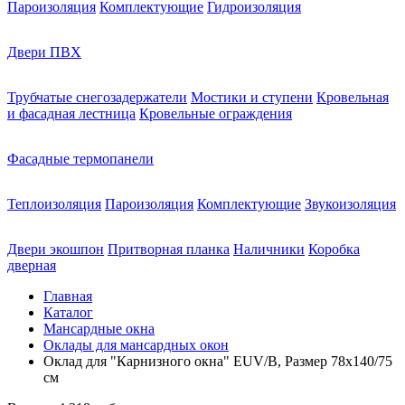
Пароизоляция
Комплектующие
Гидроизоляция
Двери ПВХ
Трубчатые снегозадержатели
Мостики и ступени
Кровельная
и фасадная лестница
Кровельные ограждения
Фасадные термопанели
Теплоизоляция
Пароизоляция
Комплектующие
Звукоизоляция
Двери экошпон
Притворная планка
Наличники
Коробка
дверная
Главная
Каталог
Мансардные окна
Оклады для мансардных окон
Оклад для "Карнизного окна" EUV/B, Размер 78х140/75
см