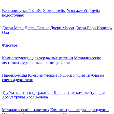
Вентилируемый конёк
Хомут трубы
Угол желоба
Труба
водосточная
Двери Мери
Двери Салика
Двери Марон
Двери Евро Йошкар-
Ола
Флюгеры
Комплектующие для чердачных лестниц
Металлические
лестницы
Деревянные лестницы
Окна
Пароизоляция
Комплектующие
Гидроизоляция
Трубчатые
снегозадержатели
Трубчатые снегозадержатели
Кровельные комплектующие
Хомут трубы
Угол желоба
Металлический штакетник
Комплектующие для ограждений