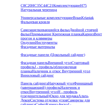
С8
С20
НС35
С44
С21
Комплектующие
Н75
Натуральная черепица
Универсальные комплектующие
Braas
Kriastak
Фальцевая кровля
Самозащелкивающийся фальц
Двойной стоячий
фальц
Примыкание
Крепежная планка
Карниз
Вент
прогон и кляммеры
Ондулин
Инструменты
Фасадные материалы
Фасадные панели (Цокольный сайдинг)
Фасадная панель
Внешний угол
Стартовый
профиль
J - профиль/облицовочная
планка
Наличник и откос
Внутренний угол
Виниловый сайдинг
Панель сайдинга
Наружный угол
Финишный
(завершающий) профиль
Наличник и
откос
Внутренний угол
H - профиль
(соединительный)
Окно для чердака
Альта-
Декор
Система отделки углов
Саморезы для
сайдинга
Софит
Карниз фаска
J -