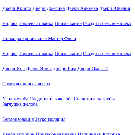
Двери Криста
Двери Джесика
Двери Альмека
Двери Ювелия
Ендова
Торцевая планка
Примыкание
Гвозди и рем. комплект
Проходы кровельные Мастер Флеш
Ендова
Торцевая планка
Примыкание
Гвозди и рем. комплект
Двери Яна
Двери Элиза
Двери Рим
Двери Омега-2
Самоклеющиеся ленты
Угол желоба
Соединитель желоба
Соединитель трубы
Заглушка желоба
Теплоизоляция
Звукоизоляция
Двери экошпон
Притворная планка
Наличники
Коробка