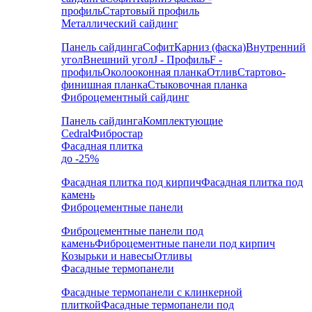
профиль
Стартовый профиль
Металлический сайдинг
Панель сайдинга
Софит
Карниз (фаска)
Внутренний
угол
Внешний угол
J - Профиль
F -
профиль
Околооконная планка
Отлив
Стартово-
финишная планка
Стыковочная планка
Фиброцементный сайдинг
Панель сайдинга
Комплектующие
Cedral
Фибростар
Фасадная плитка
до -25%
Фасадная плитка под кирпич
Фасадная плитка под
камень
Фиброцементные панели
Фиброцементные панели под
камень
Фиброцементные панели под кирпич
Козырьки и навесы
Отливы
Фасадные термопанели
Фасадные термопанели с клинкерной
плиткой
Фасадные термопанели под