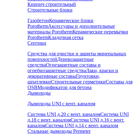
Кирпич строительный
Строительные блоки
Газобетон
Керамические блоки
Porotherm
Аксессуары и дополнительные
материалы Porotherm
Керамические перемычки
Porotherm
Кладочная сетка
Септики
Средства для очистки и защиты минеральных
поверхностей
Деревозащитные
средства
Огнезащитные составы и
огнебиозащитные средства
Лаки, краски и
декоративные составы
Грунтовки,
шпатлевки
Строительные герметики
Составы для
OSB
Модификатор для бетона
Дымоходы
Дымоходы UNI с вент. каналом
Система UNI д.20 с вент. каналом
Система UNI
д.18 с вент. каналом
Система UNI д.16 с вент.
каналом
Система UNI д.14 с вент. каналом
Стальные дымоходы Permeter