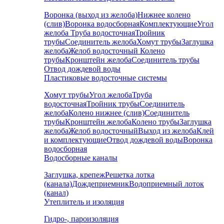
Воронка (выход из желоба)
Нижнее колено
(слив)
Воронка водосборная
Комплектующие
Угол
желоба
Труба водосточная
Тройник
трубы
Соединитель желоба
Хомут трубы
Заглушка
желоба
Желоб водосточный
Колено
трубы
Кронштейн желоба
Соединитель трубы
Отвод дождевой воды
Пластиковые водосточные системы
Хомут трубы
Угол желоба
Труба
водосточная
Тройник трубы
Соединитель
желоба
Колено нижнее (слив)
Соединитель
трубы
Кронштейн желоба
Колено трубы
Заглушка
желоба
Желоб водосточный
Выход из желоба
Клей
и комплектующие
Отвод дождевой воды
Воронка
водосборная
Водосборные каналы
Заглушка, крепеж
Решетка лотка
(канала)
Дождеприемник
Водоприемный лоток
(канал)
Утеплитель и изоляция
Гидро-, пароизоляция