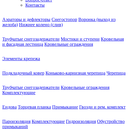
Контакты
Аэраторы и дефлекторы
Снегостопор
Воронка (выход из
желоба)
Нижнее колено (слив)
Трубчатые снегозадержатели
Мостики и ступени
Кровельная
и фасадная лестница
Кровельные ограждения
Элементы крепежа
Подкладочный ковер
Коньково-карнизная черепица
Черепица
Трубчатые снегозадержатели
Кровельные ограждения
Комплектующие
Ендова
Торцевая планка
Примыкание
Гвозди и рем. комплект
Пароизоляция
Комплектующие
Гидроизоляция
Обустройство
примыканий