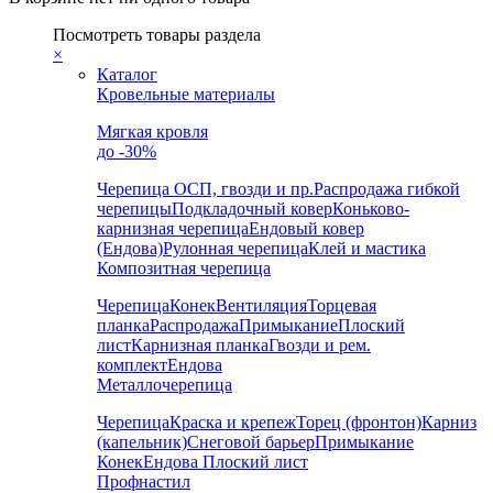
Посмотреть товары раздела
×
Каталог
Кровельные материалы
Мягкая кровля
до -30%
Черепица
ОСП, гвозди и пр.
Распродажа гибкой
черепицы
Подкладочный ковер
Коньково-
карнизная черепица
Ендовый ковер
(Ендова)
Рулонная черепица
Клей и мастика
Композитная черепица
Черепица
Конек
Вентиляция
Торцевая
планка
Распродажа
Примыкание
Плоский
лист
Карнизная планка
Гвозди и рем.
комплект
Ендова
Металлочерепица
Черепица
Краска и крепеж
Торец (фронтон)
Карниз
(капельник)
Снеговой барьер
Примыкание
Конек
Ендова
Плоский лист
Профнастил