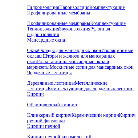
Гидроизоляция
Пароизоляция
Комплектующие
Профилированные мембраны
Профилированные мембраны
Комплектующие
Теплоизоляция
Звукоизоляция
Рулонная
гидроизоляция
Мансардные окна
Окна
Оклады для мансардных окон
Изоляционные
оклады
Шторы и жалюзи для мансардных
окон
Рольставни на мансардные окна и
маркизеты
Москитные сетки для мансардных окон
Чердачные лестницы
Деревянные лестницы
Металлические
лестницы
Комплектующие для чердачных лестниц
Кирпич
Облицовочный кирпич
Клинкерный кирпич
Керамический кирпич
Кирпич
ручной формовки
Кирпич печной
Кирпич печной керамический