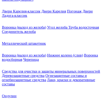
Двери Карелия-классик
Двери Карелия
Погонаж
Двери
Ладога-классик
Воронка (выход из желоба)
Угол желоба
Труба водосточная
Соединитель желоба
Металлический штакетник
Воронка (выход из желоба)
Нижнее колено (слив)
Воронка
водосборная
Черепица
Средства для очистки и защиты минеральных поверхностей
Деревозащитные средства
Огнезащитные составы и
огнебиозащитные средства
Лаки, краски и декоративные
составы
Ондулин