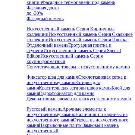
кирпич
Фасадные термопанели под камень
Фасадная доска
до -30%
Фасадный камень
Искусственный камень Серия Кирпичные
коллекции
Искусственный камень Серия Скальные
коллекции
Искусственный камень Серия Плитка,
Отделочный камень
Тротуарная плитка и
ступени
Искусственный камень Серия Special
Edition
Искусственный камень Серия
крупноформатный
Сопутствующие товары к искусственному камню
Фиксатор шва для камня
Стеклотканевая сетка к
искусственному камню
Затирка для
камня
Краситель для затирки швов камня
Клей для
камня
Гидрофобизатор для камня
Декоративные элементы к искусственному камню
Рустовый камень
Арочные элементы к
искусственному камню
Наличники и карнизы из
искусственного камня
Откосы из искусственного
камня
Накрывочные плиты
Замковый камень
искусственный