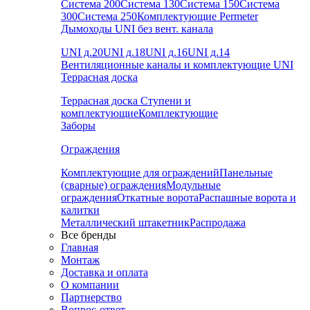
Система 200
Система 130
Система 150
Система
300
Система 250
Комплектующие Permeter
Дымоходы UNI без вент. канала
UNI д.20
UNI д.18
UNI д.16
UNI д.14
Вентиляционные каналы и комплектующие UNI
Террасная доска
Террасная доска
Ступени и
комплектующие
Комплектующие
Заборы
Ограждения
Комплектующие для ограждений
Панельные
(сварные) ограждения
Модульные
ограждения
Откатные ворота
Распашные ворота и
калитки
Металлический штакетник
Распродажа
Все бренды
Главная
Монтаж
Доставка и оплата
О компании
Партнерство
Вопрос-ответ