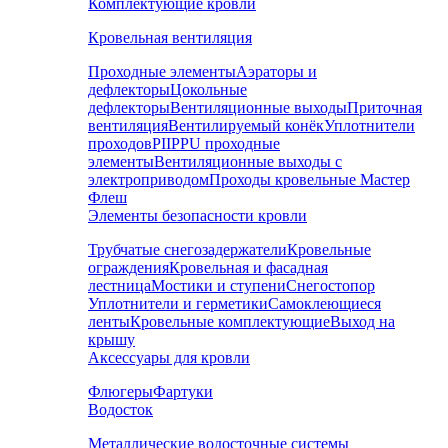
Комплектующие кровли
Кровельная вентиляция
Проходные элементы
Аэраторы и
дефлекторы
Цокольные
дефлекторы
Вентиляционные выходы
Приточная
вентиляция
Вентилируемый конёк
Уплотнители
проходов
PIIPPU проходные
элементы
Вентиляционные выходы с
электроприводом
Проходы кровельные Мастер
Флеш
Элементы безопасности кровли
Трубчатые снегозадержатели
Кровельные
ограждения
Кровельная и фасадная
лестница
Мостики и ступени
Снегостопор
Уплотнители и герметики
Самоклеющиеся
ленты
Кровельные комплектующие
Выход на
крышу
Аксессуары для кровли
Флюгеры
Фартуки
Водосток
Металлические водосточные системы