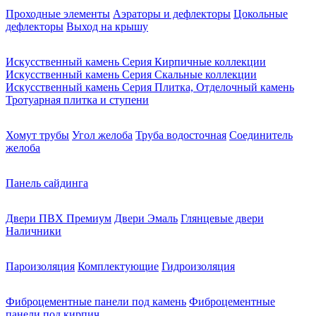
Проходные элементы
Аэраторы и дефлекторы
Цокольные
дефлекторы
Выход на крышу
Искусственный камень Серия Кирпичные коллекции
Искусственный камень Серия Скальные коллекции
Искусственный камень Серия Плитка, Отделочный камень
Тротуарная плитка и ступени
Хомут трубы
Угол желоба
Труба водосточная
Соединитель
желоба
Панель сайдинга
Двери ПВХ Премиум
Двери Эмаль
Глянцевые двери
Наличники
Пароизоляция
Комплектующие
Гидроизоляция
Фиброцементные панели под камень
Фиброцементные
панели под кирпич