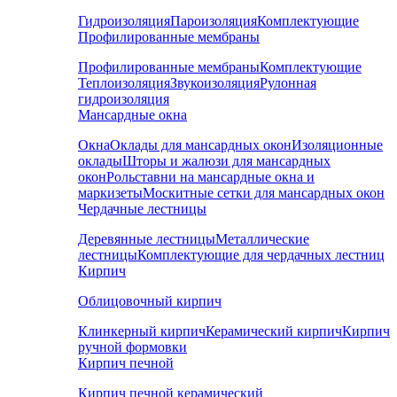
Гидроизоляция
Пароизоляция
Комплектующие
Профилированные мембраны
Профилированные мембраны
Комплектующие
Теплоизоляция
Звукоизоляция
Рулонная
гидроизоляция
Мансардные окна
Окна
Оклады для мансардных окон
Изоляционные
оклады
Шторы и жалюзи для мансардных
окон
Рольставни на мансардные окна и
маркизеты
Москитные сетки для мансардных окон
Чердачные лестницы
Деревянные лестницы
Металлические
лестницы
Комплектующие для чердачных лестниц
Кирпич
Облицовочный кирпич
Клинкерный кирпич
Керамический кирпич
Кирпич
ручной формовки
Кирпич печной
Кирпич печной керамический