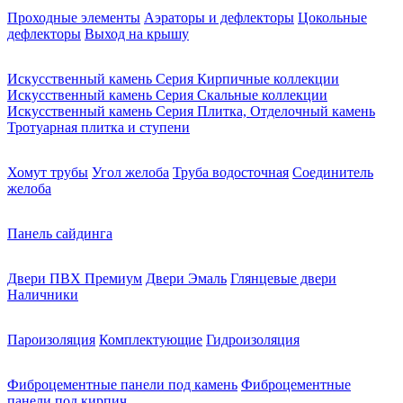
Проходные элементы
Аэраторы и дефлекторы
Цокольные
дефлекторы
Выход на крышу
Искусственный камень Серия Кирпичные коллекции
Искусственный камень Серия Скальные коллекции
Искусственный камень Серия Плитка, Отделочный камень
Тротуарная плитка и ступени
Хомут трубы
Угол желоба
Труба водосточная
Соединитель
желоба
Панель сайдинга
Двери ПВХ Премиум
Двери Эмаль
Глянцевые двери
Наличники
Пароизоляция
Комплектующие
Гидроизоляция
Фиброцементные панели под камень
Фиброцементные
панели под кирпич