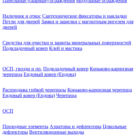
Панельные (сварные) ограждения
Модульные ограждения
Наличник и откос
Сантехнические фиксаторы и накладки
Петли для дверей
Замки и защелки с магнитным ригелем для
дверей
Средства для очистки и защиты минеральных поверхностей
Подкладочный ковер
Клей и мастика
ОСП, гвозди и пр.
Подкладочный ковер
Коньково-карнизная
черепица
Ендовый ковер (Ендова)
Распродажа гибкой черепицы
Коньково-карнизная черепица
Ендовый ковер (Ендова)
Черепица
ОСП
Проходные элементы
Аэраторы и дефлекторы
Цокольные
дефлекторы
Вентиляционные выходы