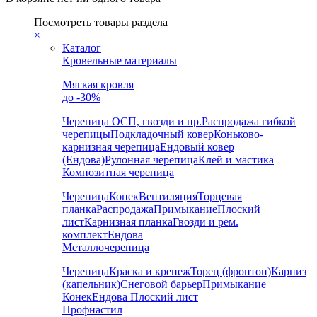
Посмотреть товары раздела
×
Каталог
Кровельные материалы
Мягкая кровля
до -30%
Черепица
ОСП, гвозди и пр.
Распродажа гибкой
черепицы
Подкладочный ковер
Коньково-
карнизная черепица
Ендовый ковер
(Ендова)
Рулонная черепица
Клей и мастика
Композитная черепица
Черепица
Конек
Вентиляция
Торцевая
планка
Распродажа
Примыкание
Плоский
лист
Карнизная планка
Гвозди и рем.
комплект
Ендова
Металлочерепица
Черепица
Краска и крепеж
Торец (фронтон)
Карниз
(капельник)
Снеговой барьер
Примыкание
Конек
Ендова
Плоский лист
Профнастил