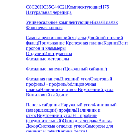
С8
С20
НС35
С44
С21
Комплектующие
Н75
Натуральная черепица
Универсальные комплектующие
Braas
Kriastak
Фальцевая кровля
Самозащелкивающийся фальц
Двойной стоячий
фальц
Примыкание
Крепежная планка
Карниз
Вент
прогон и кляммеры
Ондулин
Инструменты
Фасадные материалы
Фасадные панели (Цокольный сайдинг)
Фасадная панель
Внешний угол
Стартовый
профиль
J - профиль/облицовочная
планка
Наличник и откос
Внутренний угол
Виниловый сайдинг
Панель сайдинга
Наружный угол
Финишный
(завершающий) профиль
Наличник и
откос
Внутренний угол
H - профиль
(соединительный)
Окно для чердака
Альта-
Декор
Система отделки углов
Саморезы для
сайдинга
Софит
Карниз фаска
J -