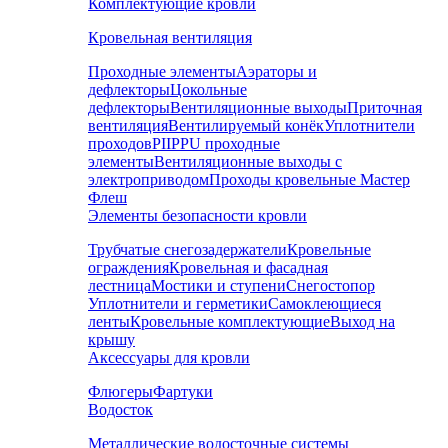
Комплектующие кровли
Кровельная вентиляция
Проходные элементы
Аэраторы и
дефлекторы
Цокольные
дефлекторы
Вентиляционные выходы
Приточная
вентиляция
Вентилируемый конёк
Уплотнители
проходов
PIIPPU проходные
элементы
Вентиляционные выходы с
электроприводом
Проходы кровельные Мастер
Флеш
Элементы безопасности кровли
Трубчатые снегозадержатели
Кровельные
ограждения
Кровельная и фасадная
лестница
Мостики и ступени
Снегостопор
Уплотнители и герметики
Самоклеющиеся
ленты
Кровельные комплектующие
Выход на
крышу
Аксессуары для кровли
Флюгеры
Фартуки
Водосток
Металлические водосточные системы