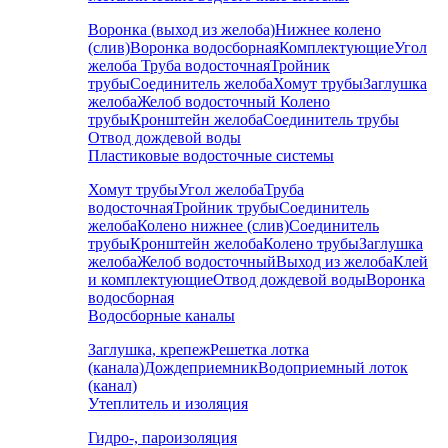
Воронка (выход из желоба)
Нижнее колено
(слив)
Воронка водосборная
Комплектующие
Угол
желоба
Труба водосточная
Тройник
трубы
Соединитель желоба
Хомут трубы
Заглушка
желоба
Желоб водосточный
Колено
трубы
Кронштейн желоба
Соединитель трубы
Отвод дождевой воды
Пластиковые водосточные системы
Хомут трубы
Угол желоба
Труба
водосточная
Тройник трубы
Соединитель
желоба
Колено нижнее (слив)
Соединитель
трубы
Кронштейн желоба
Колено трубы
Заглушка
желоба
Желоб водосточный
Выход из желоба
Клей
и комплектующие
Отвод дождевой воды
Воронка
водосборная
Водосборные каналы
Заглушка, крепеж
Решетка лотка
(канала)
Дождеприемник
Водоприемный лоток
(канал)
Утеплитель и изоляция
Гидро-, пароизоляция