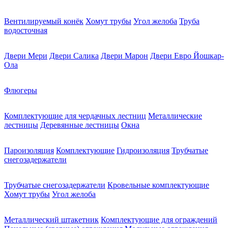
Вентилируемый конёк
Хомут трубы
Угол желоба
Труба
водосточная
Двери Мери
Двери Салика
Двери Марон
Двери Евро Йошкар-
Ола
Флюгеры
Комплектующие для чердачных лестниц
Металлические
лестницы
Деревянные лестницы
Окна
Пароизоляция
Комплектующие
Гидроизоляция
Трубчатые
снегозадержатели
Трубчатые снегозадержатели
Кровельные комплектующие
Хомут трубы
Угол желоба
Металлический штакетник
Комплектующие для ограждений