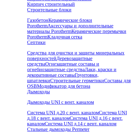
Кирпич строительный
Строительные блоки
Газобетон
Керамические блоки
Porotherm
Аксессуары и дополнительные
материалы Porotherm
Керамические перемычки
Porotherm
Кладочная сетка
Септики
Средства для очистки и защиты минеральных
поверхностей
Деревозащитные
средства
Огнезащитные составы и
огнебиозащитные средства
Лаки, краски и
декоративные составы
Грунтовки,
шпатлевки
Строительные герметики
Составы для
OSB
Модификатор для бетона
Дымоходы
Дымоходы UNI с вент. каналом
Система UNI д.20 с вент. каналом
Система UNI
д.18 с вент. каналом
Система UNI д.16 с вент.
каналом
Система UNI д.14 с вент. каналом
Стальные дымоходы Permeter