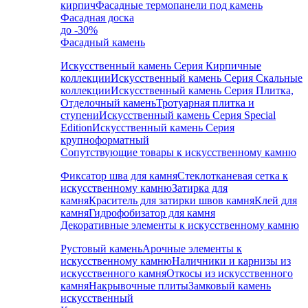
кирпич
Фасадные термопанели под камень
Фасадная доска
до -30%
Фасадный камень
Искусственный камень Серия Кирпичные
коллекции
Искусственный камень Серия Скальные
коллекции
Искусственный камень Серия Плитка,
Отделочный камень
Тротуарная плитка и
ступени
Искусственный камень Серия Special
Edition
Искусственный камень Серия
крупноформатный
Сопутствующие товары к искусственному камню
Фиксатор шва для камня
Стеклотканевая сетка к
искусственному камню
Затирка для
камня
Краситель для затирки швов камня
Клей для
камня
Гидрофобизатор для камня
Декоративные элементы к искусственному камню
Рустовый камень
Арочные элементы к
искусственному камню
Наличники и карнизы из
искусственного камня
Откосы из искусственного
камня
Накрывочные плиты
Замковый камень
искусственный