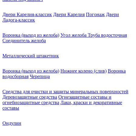
Двери Карелия-классик
Двери Карелия
Погонаж
Двери
Ладога-классик
Воронка (выход из желоба)
Угол желоба
Труба водосточная
Соединитель желоба
Металлический штакетник
Воронка (выход из желоба)
Нижнее колено (слив)
Воронка
водосборная
Черепица
Средства для очистки и защиты минеральных поверхностей
Деревозащитные средства
Огнезащитные составы и
огнебиозащитные средства
Лаки, краски и декоративные
составы
Ондулин