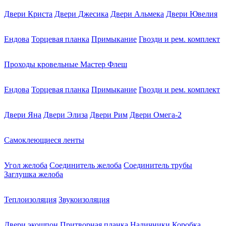
Двери Криста
Двери Джесика
Двери Альмека
Двери Ювелия
Ендова
Торцевая планка
Примыкание
Гвозди и рем. комплект
Проходы кровельные Мастер Флеш
Ендова
Торцевая планка
Примыкание
Гвозди и рем. комплект
Двери Яна
Двери Элиза
Двери Рим
Двери Омега-2
Самоклеющиеся ленты
Угол желоба
Соединитель желоба
Соединитель трубы
Заглушка желоба
Теплоизоляция
Звукоизоляция
Двери экошпон
Притворная планка
Наличники
Коробка