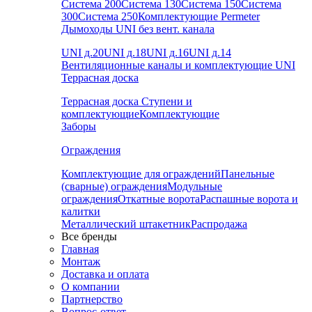
Система 200
Система 130
Система 150
Система
300
Система 250
Комплектующие Permeter
Дымоходы UNI без вент. канала
UNI д.20
UNI д.18
UNI д.16
UNI д.14
Вентиляционные каналы и комплектующие UNI
Террасная доска
Террасная доска
Ступени и
комплектующие
Комплектующие
Заборы
Ограждения
Комплектующие для ограждений
Панельные
(сварные) ограждения
Модульные
ограждения
Откатные ворота
Распашные ворота и
калитки
Металлический штакетник
Распродажа
Все бренды
Главная
Монтаж
Доставка и оплата
О компании
Партнерство
Вопрос-ответ