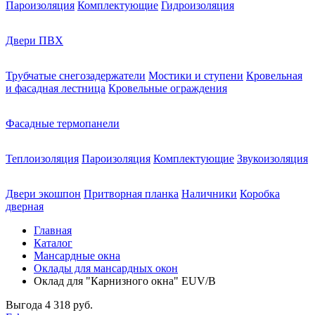
Пароизоляция
Комплектующие
Гидроизоляция
Двери ПВХ
Трубчатые снегозадержатели
Мостики и ступени
Кровельная
и фасадная лестница
Кровельные ограждения
Фасадные термопанели
Теплоизоляция
Пароизоляция
Комплектующие
Звукоизоляция
Двери экошпон
Притворная планка
Наличники
Коробка
дверная
Главная
Каталог
Мансардные окна
Оклады для мансардных окон
Оклад для "Карнизного окна" EUV/B
Выгода
4 318 руб.