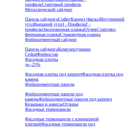
профиль
Стартовый профиль
Металлический сайдинг
Панель сайдинга
Софит
Карниз (фаска)
Внутренний
угол
Внешний угол
J - Профиль
F -
профиль
Околооконная планка
Отлив
Стартово-
финишная планка
Стыковочная планка
Фиброцементный сайдинг
Панель сайдинга
Комплектующие
Cedral
Фибростар
Фасадная плитка
до -25%
Фасадная плитка под кирпич
Фасадная плитка под
камень
Фиброцементные панели
Фиброцементные панели под
камень
Фиброцементные панели под кирпич
Козырьки и навесы
Отливы
Фасадные термопанели
Фасадные термопанели с клинкерной
плиткой
Фасадные термопанели под