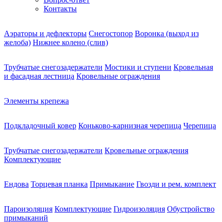
Контакты
Аэраторы и дефлекторы
Снегостопор
Воронка (выход из
желоба)
Нижнее колено (слив)
Трубчатые снегозадержатели
Мостики и ступени
Кровельная
и фасадная лестница
Кровельные ограждения
Элементы крепежа
Подкладочный ковер
Коньково-карнизная черепица
Черепица
Трубчатые снегозадержатели
Кровельные ограждения
Комплектующие
Ендова
Торцевая планка
Примыкание
Гвозди и рем. комплект
Пароизоляция
Комплектующие
Гидроизоляция
Обустройство
примыканий