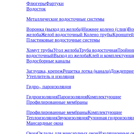
Флюгеры
Фартуки
Водосток
Металлические водосточные системы
Воронка (выход из желоба)
Нижнее колено (слив)
Во
желоба
Желоб водосточный
Колено трубы
Кронштей
Пластиковые водосточные системы
Хомут трубы
Угол желоба
Труба водосточная
Тройни
водосточный
Выход из желоба
Клей и комплектующ
Водосборные каналы
Заглушка, крепеж
Решетка лотка (канала)
Дождеприе
Утеплитель и изоляция
Гидро-, пароизоляция
Гидроизоляция
Пароизоляция
Комплектующие
Профилированные мембраны
Профилированные мембраны
Комплектующие
Теплоизоляция
Звукоизоляция
Рулонная гидроизоля
Мансардные окна
Окна
Оклады для мансардных окон
Изоляционные о