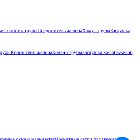
ая
Тройник трубы
Соединитель желоба
Хомут трубы
Заглушка
трубы
Кронштейн желоба
Колено трубы
Заглушка желоба
Желоб
ардные окна и маркизеты
Москитные сетки для мансардных