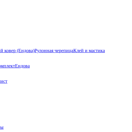
й ковер (Ендова)
Рулонная черепица
Клей и мастика
омплект
Ендова
лист
ры