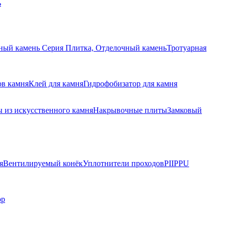
ь
ный камень Серия Плитка, Отделочный камень
Тротуарная
ов камня
Клей для камня
Гидрофобизатор для камня
 из искусственного камня
Накрывочные плиты
Замковый
я
Вентилируемый конёк
Уплотнители проходов
PIIPPU
ор