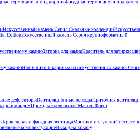
дные термопанели под кирпич
Фасадные термопанели под камен
ии
Искусственный камень Серия Скальные коллекции
Искусствен
al Edition
Искусственный камень Серия крупноформатный
скусственному камню
Затирка для камня
Краситель для затирки шв
ому камню
Наличники и карнизы из искусственного камня
Откосы
ьные дефлекторы
Вентиляционные выходы
Приточная вентиляци
ектроприводом
Проходы кровельные Мастер Флеш
я
Кровельная и фасадная лестница
Мостики и ступени
Снегостоп
овельные комплектующие
Выход на крышу