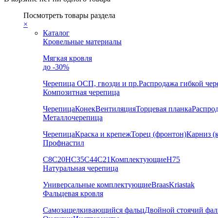
Посмотреть товары раздела
×
Каталог
Кровельные материалы
Мягкая кровля
до -30%
Черепица
ОСП, гвозди и пр.
Распродажа гибкой че
Композитная черепица
Черепица
Конек
Вентиляция
Торцевая планка
Распро
Металлочерепица
Черепица
Краска и крепеж
Торец (фронтон)
Карниз (
Профнастил
С8
С20
НС35
С44
С21
Комплектующие
Н75
Натуральная черепица
Универсальные комплектующие
Braas
Kriastak
Фальцевая кровля
Самозащелкивающийся фальц
Двойной стоячий фал