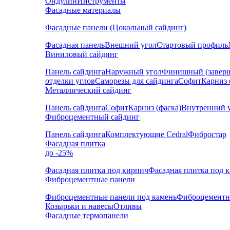
Ондулин
Инструменты
Фасадные материалы
Фасадные панели (Цокольный сайдинг)
Фасадная панель
Внешний угол
Стартовый профиль
Виниловый сайдинг
Панель сайдинга
Наружный угол
Финишный (завер
отделки углов
Саморезы для сайдинга
Софит
Карниз 
Металлический сайдинг
Панель сайдинга
Софит
Карниз (фаска)
Внутренний 
Фиброцементный сайдинг
Панель сайдинга
Комплектующие Cedral
Фибростар
Фасадная плитка
до -25%
Фасадная плитка под кирпич
Фасадная плитка под 
Фиброцементные панели
Фиброцементные панели под камень
Фиброцементн
Козырьки и навесы
Отливы
Фасадные термопанели