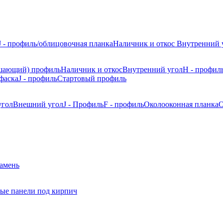
J - профиль/облицовочная планка
Наличник и откос
Внутренний 
шающий) профиль
Наличник и откос
Внутренний угол
H - профил
фаска
J - профиль
Стартовый профиль
угол
Внешний угол
J - Профиль
F - профиль
Околооконная планка
О
камень
ые панели под кирпич