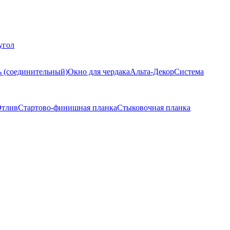
угол
ь (соединительный)
Окно для чердака
Альта-Декор
Система
тлив
Стартово-финишная планка
Стыковочная планка