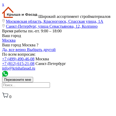
x
Широкий ассортимент стройматериалов
Московская область, Красногорск, Спасская улица, 1А
Санкт-Петербург, улица Севастьянова, 12, Колпино
Время работы
пн.-пт. 9:00 – 18:00
Ваш город
Москва
Ваш город Москва ?
Да, все верно
Выбрать другой
По всем вопросам:
+7 (499) 490-46-08
Москва
+7 (812) 615-21-08
Санкт-Петербург
info@krishafasad.ru
Перезвоните мне
0