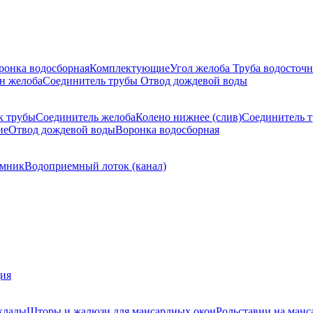
ронка водосборная
Комплектующие
Угол желоба
Труба водосточн
н желоба
Соединитель трубы
Отвод дождевой воды
к трубы
Соединитель желоба
Колено нижнее (слив)
Соединитель 
ие
Отвод дождевой воды
Воронка водосборная
мник
Водоприемный лоток (канал)
ция
клады
Шторы и жалюзи для мансардных окон
Рольставни на манс