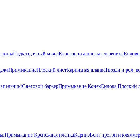
репицы
Подкладочный ковер
Коньково-карнизная черепица
Ендовы
дажа
Примыкание
Плоский лист
Карнизная планка
Гвозди и рем. к
капельник)
Снеговой барьер
Примыкание
Конек
Ендова
Плоский 
ьц
Примыкание
Крепежная планка
Карниз
Вент прогон и клямме