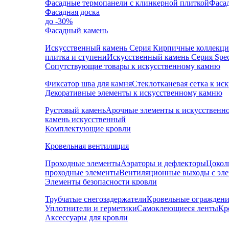
Фасадные термопанели с клинкерной плиткой
Фаса
Фасадная доска
до -30%
Фасадный камень
Искусственный камень Серия Кирпичные коллекц
плитка и ступени
Искусственный камень Серия Speci
Сопутствующие товары к искусственному камню
Фиксатор шва для камня
Стеклотканевая сетка к и
Декоративные элементы к искусственному камню
Рустовый камень
Арочные элементы к искусственн
камень искусственный
Комплектующие кровли
Кровельная вентиляция
Проходные элементы
Аэраторы и дефлекторы
Цокол
проходные элементы
Вентиляционные выходы с эл
Элементы безопасности кровли
Трубчатые снегозадержатели
Кровельные ограждени
Уплотнители и герметики
Самоклеющиеся ленты
Кр
Аксессуары для кровли