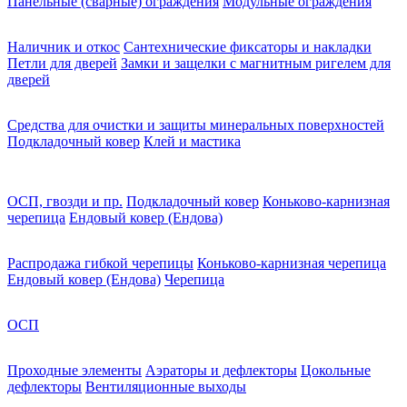
Панельные (сварные) ограждения
Модульные ограждения
Наличник и откос
Сантехнические фиксаторы и накладки
Петли для дверей
Замки и защелки с магнитным ригелем для
дверей
Средства для очистки и защиты минеральных поверхностей
Подкладочный ковер
Клей и мастика
ОСП, гвозди и пр.
Подкладочный ковер
Коньково-карнизная
черепица
Ендовый ковер (Ендова)
Распродажа гибкой черепицы
Коньково-карнизная черепица
Ендовый ковер (Ендова)
Черепица
ОСП
Проходные элементы
Аэраторы и дефлекторы
Цокольные
дефлекторы
Вентиляционные выходы