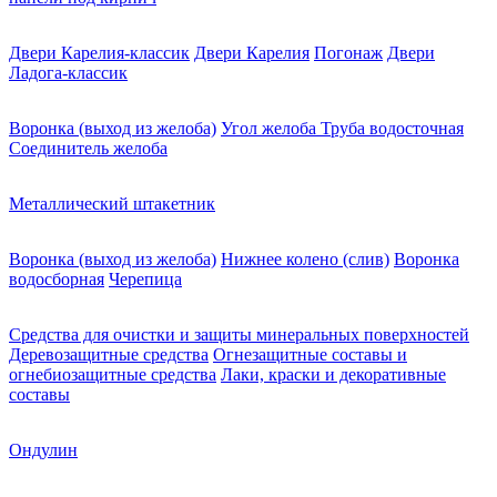
Двери Карелия-классик
Двери Карелия
Погонаж
Двери
Ладога-классик
Воронка (выход из желоба)
Угол желоба
Труба водосточная
Соединитель желоба
Металлический штакетник
Воронка (выход из желоба)
Нижнее колено (слив)
Воронка
водосборная
Черепица
Средства для очистки и защиты минеральных поверхностей
Деревозащитные средства
Огнезащитные составы и
огнебиозащитные средства
Лаки, краски и декоративные
составы
Ондулин