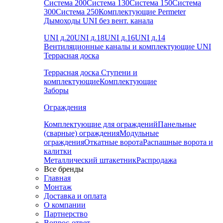
Система 200
Система 130
Система 150
Система
300
Система 250
Комплектующие Permeter
Дымоходы UNI без вент. канала
UNI д.20
UNI д.18
UNI д.16
UNI д.14
Вентиляционные каналы и комплектующие UNI
Террасная доска
Террасная доска
Ступени и
комплектующие
Комплектующие
Заборы
Ограждения
Комплектующие для ограждений
Панельные
(сварные) ограждения
Модульные
ограждения
Откатные ворота
Распашные ворота и
калитки
Металлический штакетник
Распродажа
Все бренды
Главная
Монтаж
Доставка и оплата
О компании
Партнерство
Вопрос-ответ