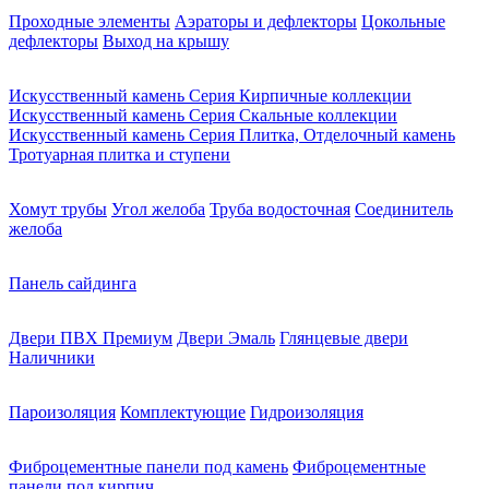
Проходные элементы
Аэраторы и дефлекторы
Цокольные
дефлекторы
Выход на крышу
Искусственный камень Серия Кирпичные коллекции
Искусственный камень Серия Скальные коллекции
Искусственный камень Серия Плитка, Отделочный камень
Тротуарная плитка и ступени
Хомут трубы
Угол желоба
Труба водосточная
Соединитель
желоба
Панель сайдинга
Двери ПВХ Премиум
Двери Эмаль
Глянцевые двери
Наличники
Пароизоляция
Комплектующие
Гидроизоляция
Фиброцементные панели под камень
Фиброцементные
панели под кирпич