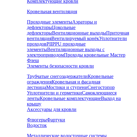
Комплектующие кровли
Кровельная вентиляция
Проходные элементы
Аэраторы и
дефлекторы
Цокольные
дефлекторы
Вентиляционные выходы
Приточная
вентиляция
Вентилируемый конёк
Уплотнители
проходов
PIIPPU проходные
элементы
Вентиляционные выходы с
электроприводом
Проходы кровельные Мастер
Флеш
Элементы безопасности кровли
Трубчатые снегозадержатели
Кровельные
ограждения
Кровельная и фасадная
лестница
Мостики и ступени
Снегостопор
Уплотнители и герметики
Самоклеющиеся
ленты
Кровельные комплектующие
Выход на
крышу
Аксессуары для кровли
Флюгеры
Фартуки
Водосток
Металлические водосточные системы