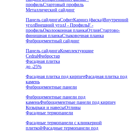
профиль
Стартовый профиль
Металлический сайдинг
Панель сайдинга
Софит
Карниз (фаска)
Внутренний
угол
Внешний угол
J - Профиль
F -
профиль
Околооконная планка
Отлив
Стартово-
финишная планка
Стыковочная планка
Фиброцементный сайдинг
Панель сайдинга
Комплектующие
Cedral
Фибростар
Фасадная плитка
до -25%
Фасадная плитка под кирпич
Фасадная плитка под
камень
Фиброцементные панели
Фиброцементные панели под
камень
Фиброцементные панели под кирпич
Козырьки и навесы
Отливы
Фасадные термопанели
Фасадные термопанели с клинкерной
плиткой
Фасадные термопанели под