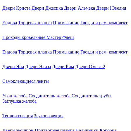
Двери Криста
Двери Джесика
Двери Альмека
Двери Ювелия
Ендова
Торцевая планка
Примыкание
Гвозди и рем. комплект
Проходы кровельные Мастер Флеш
Ендова
Торцевая планка
Примыкание
Гвозди и рем. комплект
Двери Яна
Двери Элиза
Двери Рим
Двери Омега-2
Самоклеющиеся ленты
Угол желоба
Соединитель желоба
Соединитель трубы
Заглушка желоба
Теплоизоляция
Звукоизоляция
Двери экошпон
Притворная планка
Наличники
Коробка