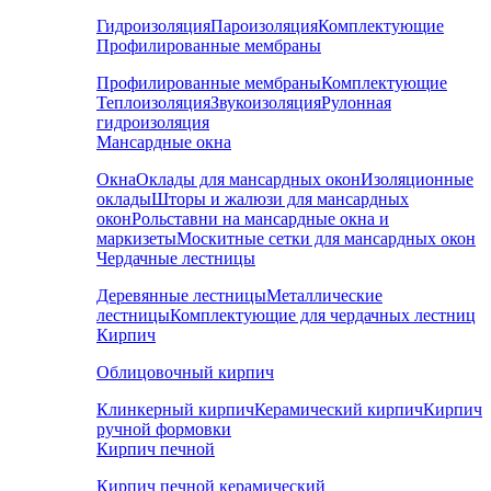
Гидроизоляция
Пароизоляция
Комплектующие
Профилированные мембраны
Профилированные мембраны
Комплектующие
Теплоизоляция
Звукоизоляция
Рулонная
гидроизоляция
Мансардные окна
Окна
Оклады для мансардных окон
Изоляционные
оклады
Шторы и жалюзи для мансардных
окон
Рольставни на мансардные окна и
маркизеты
Москитные сетки для мансардных окон
Чердачные лестницы
Деревянные лестницы
Металлические
лестницы
Комплектующие для чердачных лестниц
Кирпич
Облицовочный кирпич
Клинкерный кирпич
Керамический кирпич
Кирпич
ручной формовки
Кирпич печной
Кирпич печной керамический