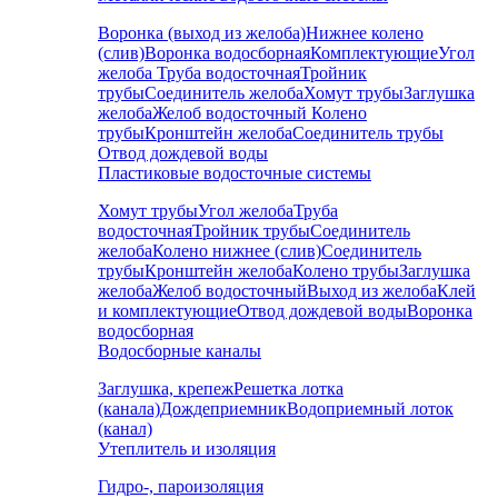
Воронка (выход из желоба)
Нижнее колено
(слив)
Воронка водосборная
Комплектующие
Угол
желоба
Труба водосточная
Тройник
трубы
Соединитель желоба
Хомут трубы
Заглушка
желоба
Желоб водосточный
Колено
трубы
Кронштейн желоба
Соединитель трубы
Отвод дождевой воды
Пластиковые водосточные системы
Хомут трубы
Угол желоба
Труба
водосточная
Тройник трубы
Соединитель
желоба
Колено нижнее (слив)
Соединитель
трубы
Кронштейн желоба
Колено трубы
Заглушка
желоба
Желоб водосточный
Выход из желоба
Клей
и комплектующие
Отвод дождевой воды
Воронка
водосборная
Водосборные каналы
Заглушка, крепеж
Решетка лотка
(канала)
Дождеприемник
Водоприемный лоток
(канал)
Утеплитель и изоляция
Гидро-, пароизоляция