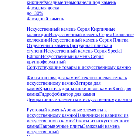
кирпич
Фасадные термопанели под камень
Фасадная доска
до -30%
Фасадный камень
Искусственный камень Серия Кирпичные
коллекции
Искусственный камень Серия Скальные
коллекции
Искусственный камень Серия Плитка,
Отделочный камень
Тротуарная плитка и
ступени
Искусственный камень Серия Special
Edition
Искусственный камень Серия
крупноформатный
Сопутствующие товары к искусственному камню
Фиксатор шва для камня
Стеклотканевая сетка к
искусственному камню
Затирка для
камня
Краситель для затирки швов камня
Клей для
камня
Гидрофобизатор для камня
Декоративные элементы к искусственному камню
Рустовый камень
Арочные элементы к
искусственному камню
Наличники и карнизы из
искусственного камня
Откосы из искусственного
камня
Накрывочные плиты
Замковый камень
искусственный