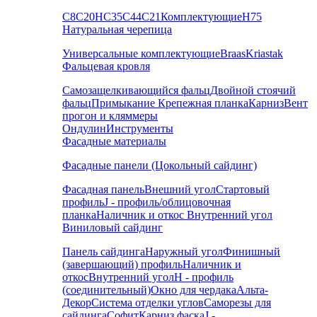
С8
С20
НС35
С44
С21
Комплектующие
Н75
Натуральная черепица
Универсальные комплектующие
Braas
Kriastak
Фальцевая кровля
Самозащелкивающийся фальц
Двойной стоячий
фальц
Примыкание
Крепежная планка
Карниз
Вент
прогон и кляммеры
Ондулин
Инструменты
Фасадные материалы
Фасадные панели (Цокольный сайдинг)
Фасадная панель
Внешний угол
Стартовый
профиль
J - профиль/облицовочная
планка
Наличник и откос
Внутренний угол
Виниловый сайдинг
Панель сайдинга
Наружный угол
Финишный
(завершающий) профиль
Наличник и
откос
Внутренний угол
H - профиль
(соединительный)
Окно для чердака
Альта-
Декор
Система отделки углов
Саморезы для
сайдинга
Софит
Карниз фаска
J -