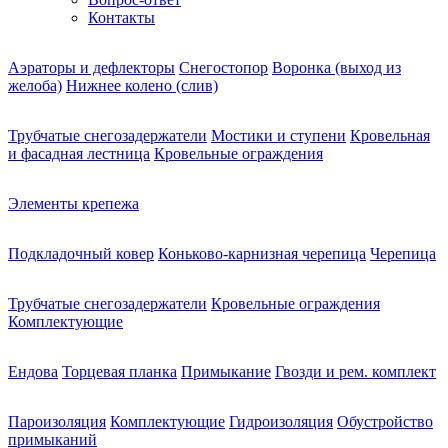
Контакты
Аэраторы и дефлекторы
Снегостопор
Воронка (выход из
желоба)
Нижнее колено (слив)
Трубчатые снегозадержатели
Мостики и ступени
Кровельная
и фасадная лестница
Кровельные ограждения
Элементы крепежа
Подкладочный ковер
Коньково-карнизная черепица
Черепица
Трубчатые снегозадержатели
Кровельные ограждения
Комплектующие
Ендова
Торцевая планка
Примыкание
Гвозди и рем. комплект
Пароизоляция
Комплектующие
Гидроизоляция
Обустройство
примыканий