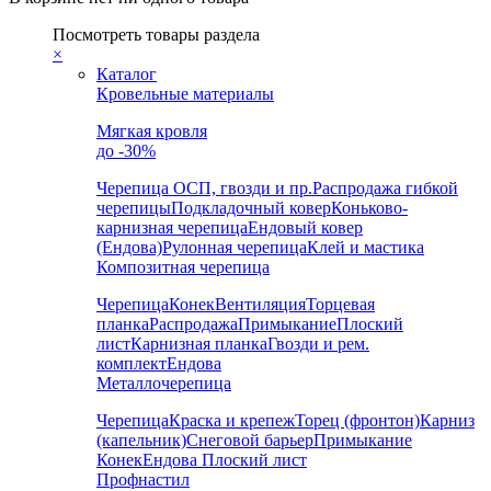
Посмотреть товары раздела
×
Каталог
Кровельные материалы
Мягкая кровля
до -30%
Черепица
ОСП, гвозди и пр.
Распродажа гибкой
черепицы
Подкладочный ковер
Коньково-
карнизная черепица
Ендовый ковер
(Ендова)
Рулонная черепица
Клей и мастика
Композитная черепица
Черепица
Конек
Вентиляция
Торцевая
планка
Распродажа
Примыкание
Плоский
лист
Карнизная планка
Гвозди и рем.
комплект
Ендова
Металлочерепица
Черепица
Краска и крепеж
Торец (фронтон)
Карниз
(капельник)
Снеговой барьер
Примыкание
Конек
Ендова
Плоский лист
Профнастил