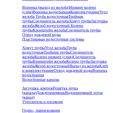
Воронка (выход из желоба)
Нижнее колено
(слив)
Воронка водосборная
Комплектующие
Угол
желоба
Труба водосточная
Тройник
трубы
Соединитель желоба
Хомут трубы
Заглушка
желоба
Желоб водосточный
Колено
трубы
Кронштейн желоба
Соединитель трубы
Отвод дождевой воды
Пластиковые водосточные системы
Хомут трубы
Угол желоба
Труба
водосточная
Тройник трубы
Соединитель
желоба
Колено нижнее (слив)
Соединитель
трубы
Кронштейн желоба
Колено трубы
Заглушка
желоба
Желоб водосточный
Выход из желоба
Клей
и комплектующие
Отвод дождевой воды
Воронка
водосборная
Водосборные каналы
Заглушка, крепеж
Решетка лотка
(канала)
Дождеприемник
Водоприемный лоток
(канал)
Утеплитель и изоляция
Гидро-, пароизоляция