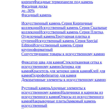
кирпич
Фасадные термопанели под камень
Фасадная доска
до -30%
Фасадный камень
Искусственный камень Серия Кирпичные
коллекции
Искусственный камень Серия Скальные
коллекции
Искусственный камень Серия Плитка,
Отделочный камень
Тротуарная плитка и
ступени
Искусственный камень Серия Special
Edition
Искусственный камень Серия
крупноформатный
Сопутствующие товары к искусственному камню
Фиксатор шва для камня
Стеклотканевая сетка к
искусственному камню
Затирка для
камня
Краситель для затирки швов камня
Клей для
камня
Гидрофобизатор для камня
Декоративные элементы к искусственному камню
Рустовый камень
Арочные элементы к
искусственному камню
Наличники и карнизы из
искусственного камня
Откосы из искусственного
камня
Накрывочные плиты
Замковый камень
искусственный