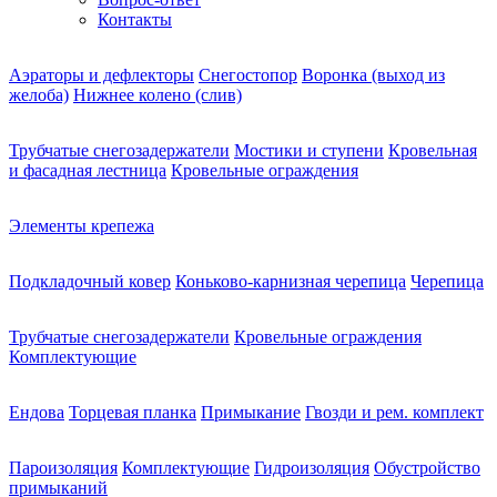
Контакты
Аэраторы и дефлекторы
Снегостопор
Воронка (выход из
желоба)
Нижнее колено (слив)
Трубчатые снегозадержатели
Мостики и ступени
Кровельная
и фасадная лестница
Кровельные ограждения
Элементы крепежа
Подкладочный ковер
Коньково-карнизная черепица
Черепица
Трубчатые снегозадержатели
Кровельные ограждения
Комплектующие
Ендова
Торцевая планка
Примыкание
Гвозди и рем. комплект
Пароизоляция
Комплектующие
Гидроизоляция
Обустройство
примыканий