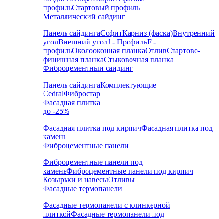
профиль
Стартовый профиль
Металлический сайдинг
Панель сайдинга
Софит
Карниз (фаска)
Внутренний
угол
Внешний угол
J - Профиль
F -
профиль
Околооконная планка
Отлив
Стартово-
финишная планка
Стыковочная планка
Фиброцементный сайдинг
Панель сайдинга
Комплектующие
Cedral
Фибростар
Фасадная плитка
до -25%
Фасадная плитка под кирпич
Фасадная плитка под
камень
Фиброцементные панели
Фиброцементные панели под
камень
Фиброцементные панели под кирпич
Козырьки и навесы
Отливы
Фасадные термопанели
Фасадные термопанели с клинкерной
плиткой
Фасадные термопанели под