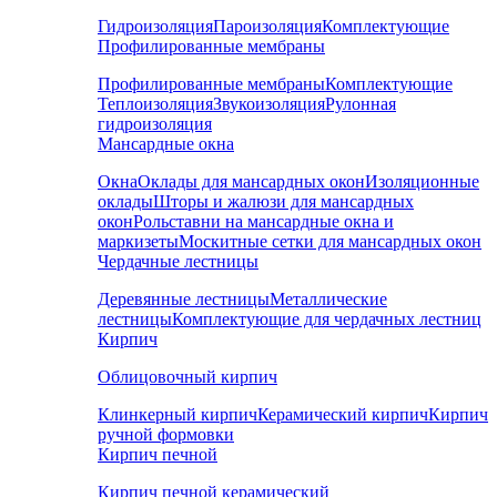
Гидроизоляция
Пароизоляция
Комплектующие
Профилированные мембраны
Профилированные мембраны
Комплектующие
Теплоизоляция
Звукоизоляция
Рулонная
гидроизоляция
Мансардные окна
Окна
Оклады для мансардных окон
Изоляционные
оклады
Шторы и жалюзи для мансардных
окон
Рольставни на мансардные окна и
маркизеты
Москитные сетки для мансардных окон
Чердачные лестницы
Деревянные лестницы
Металлические
лестницы
Комплектующие для чердачных лестниц
Кирпич
Облицовочный кирпич
Клинкерный кирпич
Керамический кирпич
Кирпич
ручной формовки
Кирпич печной
Кирпич печной керамический