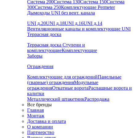
Система 200
Система 130
Система 150
Система
300
Система 250
Комплектующие Permeter
Дымоходы UNI без вент. канала
UNI д.20
UNI д.18
UNI д.16
UNI д.14
Вентиляционные каналы и комплектующие UNI
Террасная доска
Террасная доска
Ступени и
комплектующие
Комплектующие
Заборы
Ограждения
Комплектующие для ограждений
Панельные
(сварные) ограждения
Модульные
ограждения
Откатные ворота
Распашные ворота и
калитки
Металлический штакетник
Распродажа
Все бренды
Главная
Монтаж
Доставка и оплата
О компании
Партнерство
Вопрос-ответ