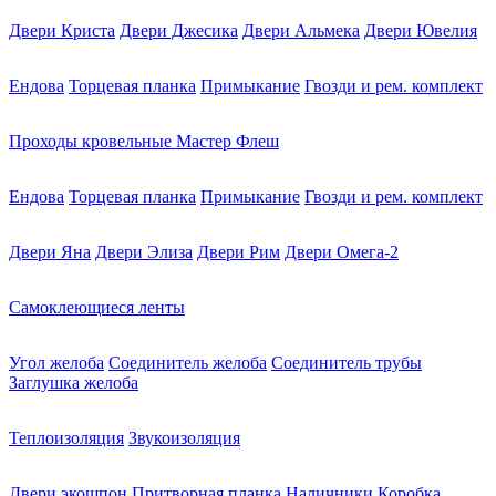
Двери Криста
Двери Джесика
Двери Альмека
Двери Ювелия
Ендова
Торцевая планка
Примыкание
Гвозди и рем. комплект
Проходы кровельные Мастер Флеш
Ендова
Торцевая планка
Примыкание
Гвозди и рем. комплект
Двери Яна
Двери Элиза
Двери Рим
Двери Омега-2
Самоклеющиеся ленты
Угол желоба
Соединитель желоба
Соединитель трубы
Заглушка желоба
Теплоизоляция
Звукоизоляция
Двери экошпон
Притворная планка
Наличники
Коробка