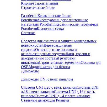
Кирпич строительный
Строительные блоки
Газобетон
Керамические блоки
Porotherm
Аксессуары и дополнительные
материалы Porotherm
Керамические перемычки
Porotherm
Кладочная сетка
Септики
Средства для очистки и защиты минеральных
поверхностей
Деревозащитные
средства
Огнезащитные составы и
огнебиозащитные средства
Лаки, краски и
декоративные составы
Грунтовки,
шпатлевки
Строительные герметики
Составы для
OSB
Модификатор для бетона
Дымоходы
Дымоходы UNI с вент. каналом
Система UNI д.20 с вент. каналом
Система UNI
д.18 с вент. каналом
Система UNI д.16 с вент.
каналом
Система UNI д.14 с вент. каналом
Стальные дымоходы Permeter