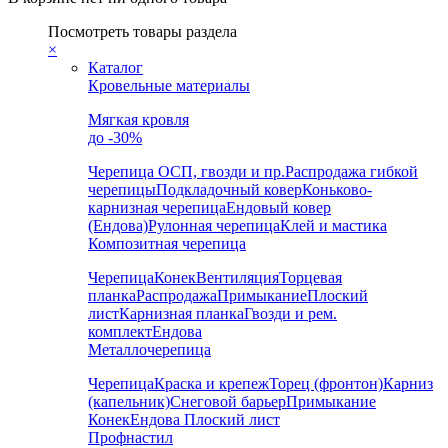
Посмотреть товары раздела
×
Каталог
Кровельные материалы
Мягкая кровля
до -30%
Черепица
ОСП, гвозди и пр.
Распродажа гибкой
черепицы
Подкладочный ковер
Коньково-
карнизная черепица
Ендовый ковер
(Ендова)
Рулонная черепица
Клей и мастика
Композитная черепица
Черепица
Конек
Вентиляция
Торцевая
планка
Распродажа
Примыкание
Плоский
лист
Карнизная планка
Гвозди и рем.
комплект
Ендова
Металлочерепица
Черепица
Краска и крепеж
Торец (фронтон)
Карниз
(капельник)
Снеговой барьер
Примыкание
Конек
Ендова
Плоский лист
Профнастил