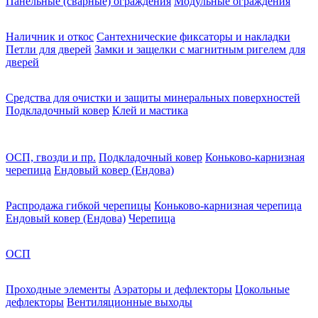
Панельные (сварные) ограждения
Модульные ограждения
Наличник и откос
Сантехнические фиксаторы и накладки
Петли для дверей
Замки и защелки с магнитным ригелем для
дверей
Средства для очистки и защиты минеральных поверхностей
Подкладочный ковер
Клей и мастика
ОСП, гвозди и пр.
Подкладочный ковер
Коньково-карнизная
черепица
Ендовый ковер (Ендова)
Распродажа гибкой черепицы
Коньково-карнизная черепица
Ендовый ковер (Ендова)
Черепица
ОСП
Проходные элементы
Аэраторы и дефлекторы
Цокольные
дефлекторы
Вентиляционные выходы