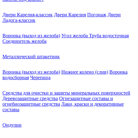
Двери Карелия-классик
Двери Карелия
Погонаж
Двери
Ладога-классик
Воронка (выход из желоба)
Угол желоба
Труба водосточная
Соединитель желоба
Металлический штакетник
Воронка (выход из желоба)
Нижнее колено (слив)
Воронка
водосборная
Черепица
Средства для очистки и защиты минеральных поверхностей
Деревозащитные средства
Огнезащитные составы и
огнебиозащитные средства
Лаки, краски и декоративные
составы
Ондулин