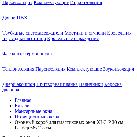
Пароизоляция
Комплектующие
Гидроизоляция
Двери ПВХ
Трубчатые снегозадержатели
Мостики и ступени
Кровельная
и фасадная лестница
Кровельные ограждения
Фасадные термопанели
Теплоизоляция
Пароизоляция
Комплектующие
Звукоизоляция
Двери экошпон
Притворная планка
Наличники
Коробка
дверная
Главная
Каталог
Мансардные окна
Изоляционные оклады
Оконный короб для пластиковых окон XLC-P 30 см,
Размер 66х118 см