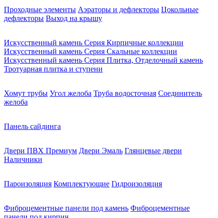
Проходные элементы
Аэраторы и дефлекторы
Цокольные
дефлекторы
Выход на крышу
Искусственный камень Серия Кирпичные коллекции
Искусственный камень Серия Скальные коллекции
Искусственный камень Серия Плитка, Отделочный камень
Тротуарная плитка и ступени
Хомут трубы
Угол желоба
Труба водосточная
Соединитель
желоба
Панель сайдинга
Двери ПВХ Премиум
Двери Эмаль
Глянцевые двери
Наличники
Пароизоляция
Комплектующие
Гидроизоляция
Фиброцементные панели под камень
Фиброцементные
панели под кирпич