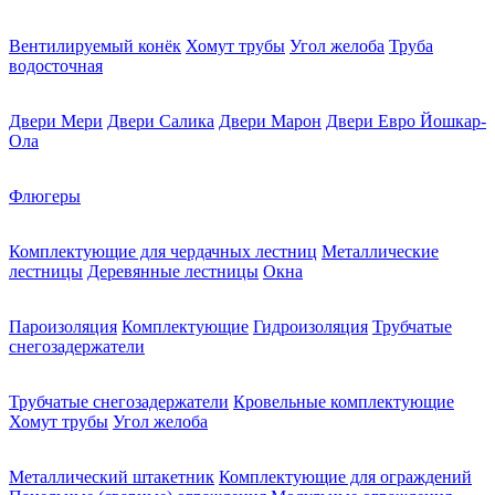
Вентилируемый конёк
Хомут трубы
Угол желоба
Труба
водосточная
Двери Мери
Двери Салика
Двери Марон
Двери Евро Йошкар-
Ола
Флюгеры
Комплектующие для чердачных лестниц
Металлические
лестницы
Деревянные лестницы
Окна
Пароизоляция
Комплектующие
Гидроизоляция
Трубчатые
снегозадержатели
Трубчатые снегозадержатели
Кровельные комплектующие
Хомут трубы
Угол желоба
Металлический штакетник
Комплектующие для ограждений