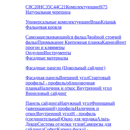
С8
С20
НС35
С44
С21
Комплектующие
Н75
Натуральная черепица
Универсальные комплектующие
Braas
Kriastak
Фальцевая кровля
Самозащелкивающийся фальц
Двойной стоячий
фальц
Примыкание
Крепежная планка
Карниз
Вент
прогон и кляммеры
Ондулин
Инструменты
Фасадные материалы
Фасадные панели (Цокольный сайдинг)
Фасадная панель
Внешний угол
Стартовый
профиль
J - профиль/облицовочная
планка
Наличник и откос
Внутренний угол
Виниловый сайдинг
Панель сайдинга
Наружный угол
Финишный
(завершающий) профиль
Наличник и
откос
Внутренний угол
H - профиль
(соединительный)
Окно для чердака
Альта-
Декор
Система отделки углов
Саморезы для
сайдинга
Софит
Карниз фаска
J -