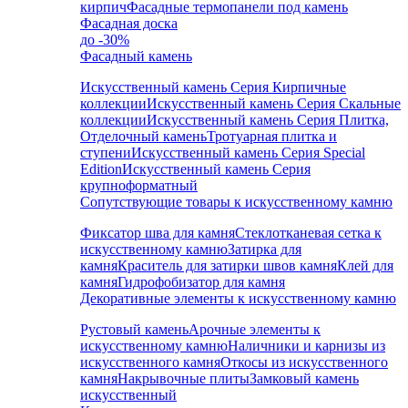
кирпич
Фасадные термопанели под камень
Фасадная доска
до -30%
Фасадный камень
Искусственный камень Серия Кирпичные
коллекции
Искусственный камень Серия Скальные
коллекции
Искусственный камень Серия Плитка,
Отделочный камень
Тротуарная плитка и
ступени
Искусственный камень Серия Special
Edition
Искусственный камень Серия
крупноформатный
Сопутствующие товары к искусственному камню
Фиксатор шва для камня
Стеклотканевая сетка к
искусственному камню
Затирка для
камня
Краситель для затирки швов камня
Клей для
камня
Гидрофобизатор для камня
Декоративные элементы к искусственному камню
Рустовый камень
Арочные элементы к
искусственному камню
Наличники и карнизы из
искусственного камня
Откосы из искусственного
камня
Накрывочные плиты
Замковый камень
искусственный