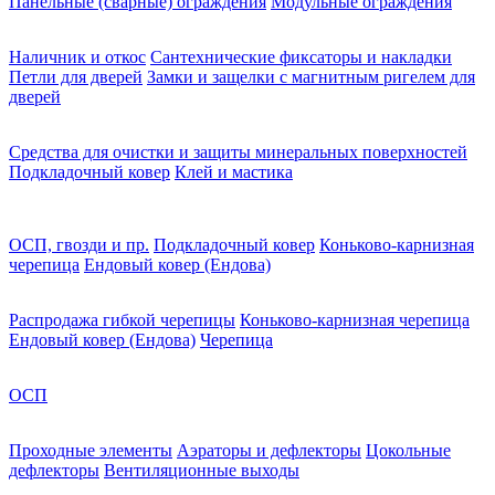
Панельные (сварные) ограждения
Модульные ограждения
Наличник и откос
Сантехнические фиксаторы и накладки
Петли для дверей
Замки и защелки с магнитным ригелем для
дверей
Средства для очистки и защиты минеральных поверхностей
Подкладочный ковер
Клей и мастика
ОСП, гвозди и пр.
Подкладочный ковер
Коньково-карнизная
черепица
Ендовый ковер (Ендова)
Распродажа гибкой черепицы
Коньково-карнизная черепица
Ендовый ковер (Ендова)
Черепица
ОСП
Проходные элементы
Аэраторы и дефлекторы
Цокольные
дефлекторы
Вентиляционные выходы