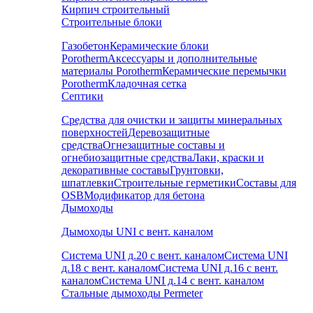
Кирпич строительный
Строительные блоки
Газобетон
Керамические блоки
Porotherm
Аксессуары и дополнительные
материалы Porotherm
Керамические перемычки
Porotherm
Кладочная сетка
Септики
Средства для очистки и защиты минеральных
поверхностей
Деревозащитные
средства
Огнезащитные составы и
огнебиозащитные средства
Лаки, краски и
декоративные составы
Грунтовки,
шпатлевки
Строительные герметики
Составы для
OSB
Модификатор для бетона
Дымоходы
Дымоходы UNI с вент. каналом
Система UNI д.20 с вент. каналом
Система UNI
д.18 с вент. каналом
Система UNI д.16 с вент.
каналом
Система UNI д.14 с вент. каналом
Стальные дымоходы Permeter