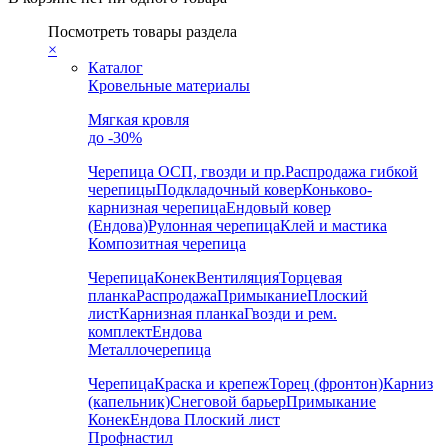
Посмотреть товары раздела
×
Каталог
Кровельные материалы
Мягкая кровля
до -30%
Черепица
ОСП, гвозди и пр.
Распродажа гибкой
черепицы
Подкладочный ковер
Коньково-
карнизная черепица
Ендовый ковер
(Ендова)
Рулонная черепица
Клей и мастика
Композитная черепица
Черепица
Конек
Вентиляция
Торцевая
планка
Распродажа
Примыкание
Плоский
лист
Карнизная планка
Гвозди и рем.
комплект
Ендова
Металлочерепица
Черепица
Краска и крепеж
Торец (фронтон)
Карниз
(капельник)
Снеговой барьер
Примыкание
Конек
Ендова
Плоский лист
Профнастил