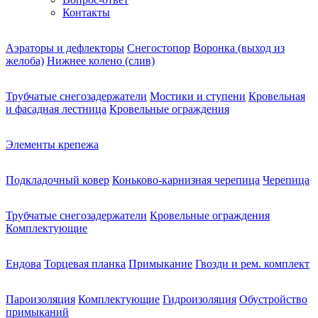
Контакты
Аэраторы и дефлекторы
Снегостопор
Воронка (выход из
желоба)
Нижнее колено (слив)
Трубчатые снегозадержатели
Мостики и ступени
Кровельная
и фасадная лестница
Кровельные ограждения
Элементы крепежа
Подкладочный ковер
Коньково-карнизная черепица
Черепица
Трубчатые снегозадержатели
Кровельные ограждения
Комплектующие
Ендова
Торцевая планка
Примыкание
Гвозди и рем. комплект
Пароизоляция
Комплектующие
Гидроизоляция
Обустройство
примыканий