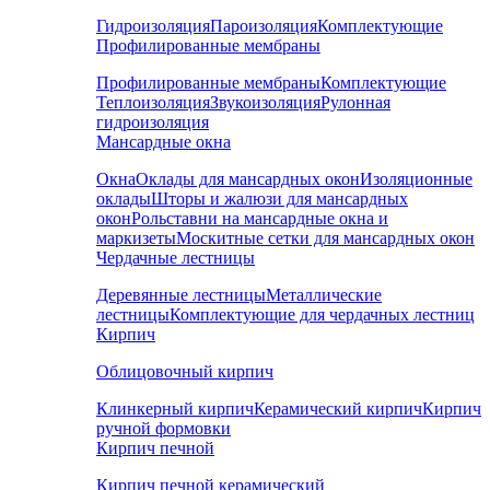
Гидроизоляция
Пароизоляция
Комплектующие
Профилированные мембраны
Профилированные мембраны
Комплектующие
Теплоизоляция
Звукоизоляция
Рулонная
гидроизоляция
Мансардные окна
Окна
Оклады для мансардных окон
Изоляционные
оклады
Шторы и жалюзи для мансардных
окон
Рольставни на мансардные окна и
маркизеты
Москитные сетки для мансардных окон
Чердачные лестницы
Деревянные лестницы
Металлические
лестницы
Комплектующие для чердачных лестниц
Кирпич
Облицовочный кирпич
Клинкерный кирпич
Керамический кирпич
Кирпич
ручной формовки
Кирпич печной
Кирпич печной керамический