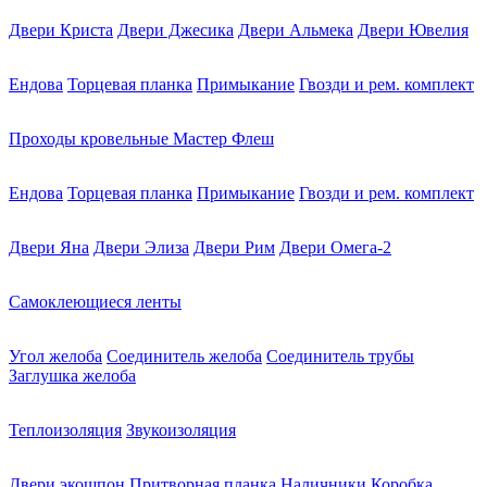
Двери Криста
Двери Джесика
Двери Альмека
Двери Ювелия
Ендова
Торцевая планка
Примыкание
Гвозди и рем. комплект
Проходы кровельные Мастер Флеш
Ендова
Торцевая планка
Примыкание
Гвозди и рем. комплект
Двери Яна
Двери Элиза
Двери Рим
Двери Омега-2
Самоклеющиеся ленты
Угол желоба
Соединитель желоба
Соединитель трубы
Заглушка желоба
Теплоизоляция
Звукоизоляция
Двери экошпон
Притворная планка
Наличники
Коробка