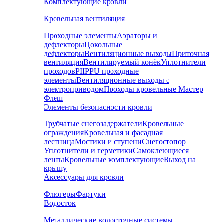
Комплектующие кровли
Кровельная вентиляция
Проходные элементы
Аэраторы и
дефлекторы
Цокольные
дефлекторы
Вентиляционные выходы
Приточная
вентиляция
Вентилируемый конёк
Уплотнители
проходов
PIIPPU проходные
элементы
Вентиляционные выходы с
электроприводом
Проходы кровельные Мастер
Флеш
Элементы безопасности кровли
Трубчатые снегозадержатели
Кровельные
ограждения
Кровельная и фасадная
лестница
Мостики и ступени
Снегостопор
Уплотнители и герметики
Самоклеющиеся
ленты
Кровельные комплектующие
Выход на
крышу
Аксессуары для кровли
Флюгеры
Фартуки
Водосток
Металлические водосточные системы