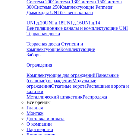
Система 200
Система 130
Система 150
Система
300
Система 250
Комплектующие Permeter
Дымоходы UNI без вент. канала
UNI д.20
UNI д.18
UNI д.16
UNI д.14
Вентиляционные каналы и комплектующие UNI
Террасная доска
Террасная доска
Ступени и
комплектующие
Комплектующие
Заборы
Ограждения
Комплектующие для ограждений
Панельные
(сварные) ограждения
Модульные
ограждения
Откатные ворота
Распашные ворота и
калитки
Металлический штакетник
Распродажа
Все бренды
Главная
Монтаж
Доставка и оплата
О компании
Партнерство
Вопрос-ответ