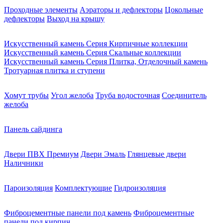
Проходные элементы
Аэраторы и дефлекторы
Цокольные
дефлекторы
Выход на крышу
Искусственный камень Серия Кирпичные коллекции
Искусственный камень Серия Скальные коллекции
Искусственный камень Серия Плитка, Отделочный камень
Тротуарная плитка и ступени
Хомут трубы
Угол желоба
Труба водосточная
Соединитель
желоба
Панель сайдинга
Двери ПВХ Премиум
Двери Эмаль
Глянцевые двери
Наличники
Пароизоляция
Комплектующие
Гидроизоляция
Фиброцементные панели под камень
Фиброцементные
панели под кирпич