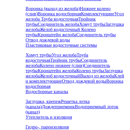
Воронка (выход из желоба)
Нижнее колено
(слив)
Воронка водосборная
Комплектующие
Угол
желоба
Труба водосточная
Тройник
трубы
Соединитель желоба
Хомут трубы
Заглушка
желоба
Желоб водосточный
Колено
трубы
Кронштейн желоба
Соединитель трубы
Отвод дождевой воды
Пластиковые водосточные системы
Хомут трубы
Угол желоба
Труба
водосточная
Тройник трубы
Соединитель
желоба
Колено нижнее (слив)
Соединитель
трубы
Кронштейн желоба
Колено трубы
Заглушка
желоба
Желоб водосточный
Выход из желоба
Клей
и комплектующие
Отвод дождевой воды
Воронка
водосборная
Водосборные каналы
Заглушка, крепеж
Решетка лотка
(канала)
Дождеприемник
Водоприемный лоток
(канал)
Утеплитель и изоляция
Гидро-, пароизоляция