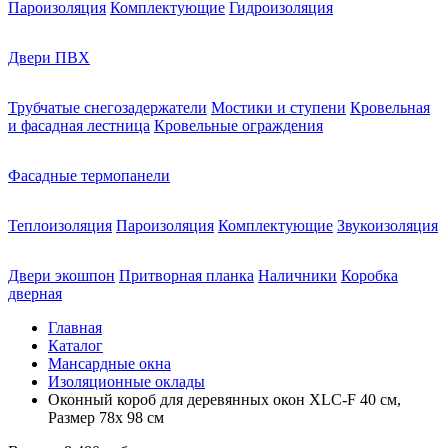
Пароизоляция
Комплектующие
Гидроизоляция
Двери ПВХ
Трубчатые снегозадержатели
Мостики и ступени
Кровельная
и фасадная лестница
Кровельные ограждения
Фасадные термопанели
Теплоизоляция
Пароизоляция
Комплектующие
Звукоизоляция
Двери экошпон
Притворная планка
Наличники
Коробка
дверная
Главная
Каталог
Мансардные окна
Изоляционные оклады
Оконный короб для деревянных окон XLC-F 40 см,
Размер 78х 98 см