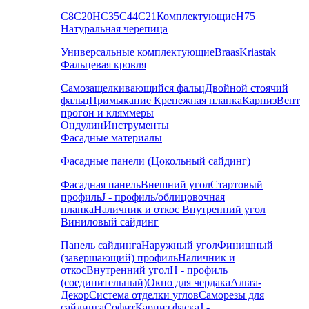
С8
С20
НС35
С44
С21
Комплектующие
Н75
Натуральная черепица
Универсальные комплектующие
Braas
Kriastak
Фальцевая кровля
Самозащелкивающийся фальц
Двойной стоячий
фальц
Примыкание
Крепежная планка
Карниз
Вент
прогон и кляммеры
Ондулин
Инструменты
Фасадные материалы
Фасадные панели (Цокольный сайдинг)
Фасадная панель
Внешний угол
Стартовый
профиль
J - профиль/облицовочная
планка
Наличник и откос
Внутренний угол
Виниловый сайдинг
Панель сайдинга
Наружный угол
Финишный
(завершающий) профиль
Наличник и
откос
Внутренний угол
H - профиль
(соединительный)
Окно для чердака
Альта-
Декор
Система отделки углов
Саморезы для
сайдинга
Софит
Карниз фаска
J -