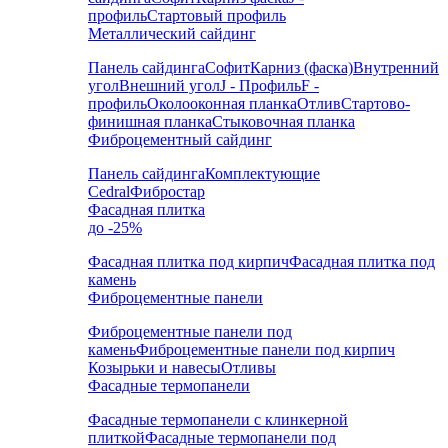
профиль
Стартовый профиль
Металлический сайдинг
Панель сайдинга
Софит
Карниз (фаска)
Внутренний
угол
Внешний угол
J - Профиль
F -
профиль
Околооконная планка
Отлив
Стартово-
финишная планка
Стыковочная планка
Фиброцементный сайдинг
Панель сайдинга
Комплектующие
Cedral
Фибростар
Фасадная плитка
до -25%
Фасадная плитка под кирпич
Фасадная плитка под
камень
Фиброцементные панели
Фиброцементные панели под
камень
Фиброцементные панели под кирпич
Козырьки и навесы
Отливы
Фасадные термопанели
Фасадные термопанели с клинкерной
плиткой
Фасадные термопанели под