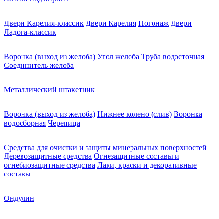
Двери Карелия-классик
Двери Карелия
Погонаж
Двери
Ладога-классик
Воронка (выход из желоба)
Угол желоба
Труба водосточная
Соединитель желоба
Металлический штакетник
Воронка (выход из желоба)
Нижнее колено (слив)
Воронка
водосборная
Черепица
Средства для очистки и защиты минеральных поверхностей
Деревозащитные средства
Огнезащитные составы и
огнебиозащитные средства
Лаки, краски и декоративные
составы
Ондулин