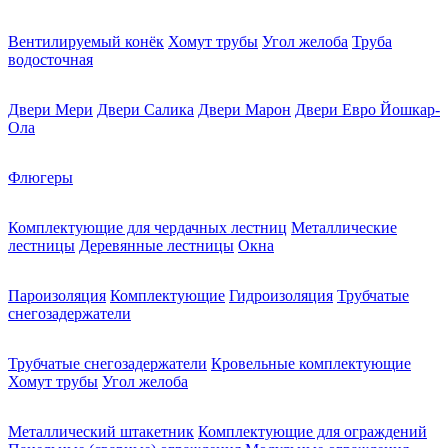
Вентилируемый конёк
Хомут трубы
Угол желоба
Труба
водосточная
Двери Мери
Двери Салика
Двери Марон
Двери Евро Йошкар-
Ола
Флюгеры
Комплектующие для чердачных лестниц
Металлические
лестницы
Деревянные лестницы
Окна
Пароизоляция
Комплектующие
Гидроизоляция
Трубчатые
снегозадержатели
Трубчатые снегозадержатели
Кровельные комплектующие
Хомут трубы
Угол желоба
Металлический штакетник
Комплектующие для ограждений