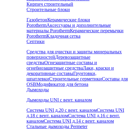
Кирпич строительный
Строительные блоки
Газобетон
Керамические блоки
Porotherm
Аксессуары и дополнительные
материалы Porotherm
Керамические перемычки
Porotherm
Кладочная сетка
Септики
Средства для очистки и защиты минеральных
поверхностей
Деревозащитные
средства
Огнезащитные составы и
огнебиозащитные средства
Лаки, краски и
декоративные составы
Грунтовки,
шпатлевки
Строительные герметики
Составы для
OSB
Модификатор для бетона
Дымоходы
Дымоходы UNI с вент. каналом
Система UNI д.20 с вент. каналом
Система UNI
д.18 с вент. каналом
Система UNI д.16 с вент.
каналом
Система UNI д.14 с вент. каналом
Стальные дымоходы Permeter