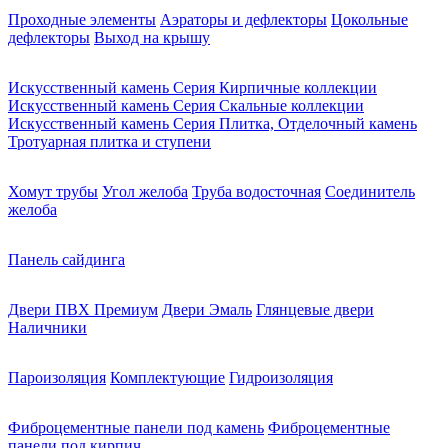
Проходные элементы
Аэраторы и дефлекторы
Цокольные
дефлекторы
Выход на крышу
Искусственный камень Серия Кирпичные коллекции
Искусственный камень Серия Скальные коллекции
Искусственный камень Серия Плитка, Отделочный камень
Тротуарная плитка и ступени
Хомут трубы
Угол желоба
Труба водосточная
Соединитель
желоба
Панель сайдинга
Двери ПВХ Премиум
Двери Эмаль
Глянцевые двери
Наличники
Пароизоляция
Комплектующие
Гидроизоляция
Фиброцементные панели под камень
Фиброцементные
панели под кирпич