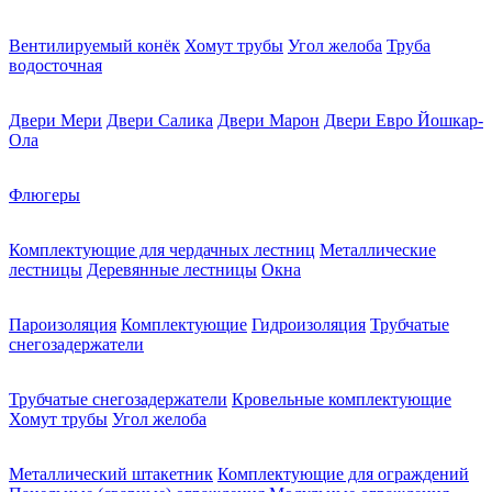
Вентилируемый конёк
Хомут трубы
Угол желоба
Труба
водосточная
Двери Мери
Двери Салика
Двери Марон
Двери Евро Йошкар-
Ола
Флюгеры
Комплектующие для чердачных лестниц
Металлические
лестницы
Деревянные лестницы
Окна
Пароизоляция
Комплектующие
Гидроизоляция
Трубчатые
снегозадержатели
Трубчатые снегозадержатели
Кровельные комплектующие
Хомут трубы
Угол желоба
Металлический штакетник
Комплектующие для ограждений