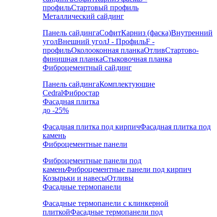
профиль
Стартовый профиль
Металлический сайдинг
Панель сайдинга
Софит
Карниз (фаска)
Внутренний
угол
Внешний угол
J - Профиль
F -
профиль
Околооконная планка
Отлив
Стартово-
финишная планка
Стыковочная планка
Фиброцементный сайдинг
Панель сайдинга
Комплектующие
Cedral
Фибростар
Фасадная плитка
до -25%
Фасадная плитка под кирпич
Фасадная плитка под
камень
Фиброцементные панели
Фиброцементные панели под
камень
Фиброцементные панели под кирпич
Козырьки и навесы
Отливы
Фасадные термопанели
Фасадные термопанели с клинкерной
плиткой
Фасадные термопанели под