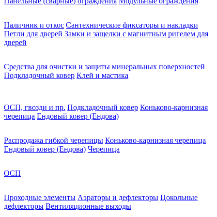
Панельные (сварные) ограждения
Модульные ограждения
Наличник и откос
Сантехнические фиксаторы и накладки
Петли для дверей
Замки и защелки с магнитным ригелем для
дверей
Средства для очистки и защиты минеральных поверхностей
Подкладочный ковер
Клей и мастика
ОСП, гвозди и пр.
Подкладочный ковер
Коньково-карнизная
черепица
Ендовый ковер (Ендова)
Распродажа гибкой черепицы
Коньково-карнизная черепица
Ендовый ковер (Ендова)
Черепица
ОСП
Проходные элементы
Аэраторы и дефлекторы
Цокольные
дефлекторы
Вентиляционные выходы