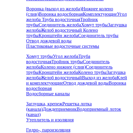
Воронка (выход из желоба)
Нижнее колено
(слив)
Воронка водосборная
Комплектующие
Угол
желоба
Труба водосточная
Тройник
трубы
Соединитель желоба
Хомут трубы
Заглушка
желоба
Желоб водосточный
Колено
трубы
Кронштейн желоба
Соединитель трубы
Отвод дождевой воды
Пластиковые водосточные системы
Хомут трубы
Угол желоба
Труба
водосточная
Тройник трубы
Соединитель
желоба
Колено нижнее (слив)
Соединитель
трубы
Кронштейн желоба
Колено трубы
Заглушка
желоба
Желоб водосточный
Выход из желоба
Клей
и комплектующие
Отвод дождевой воды
Воронка
водосборная
Водосборные каналы
Заглушка, крепеж
Решетка лотка
(канала)
Дождеприемник
Водоприемный лоток
(канал)
Утеплитель и изоляция
Гидро-, пароизоляция