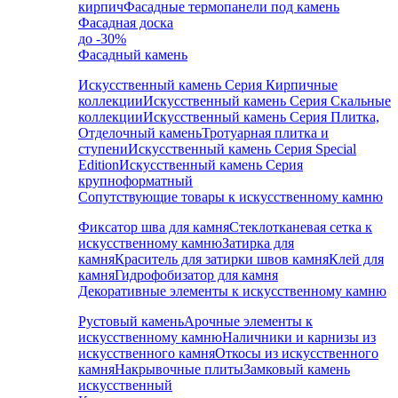
кирпич
Фасадные термопанели под камень
Фасадная доска
до -30%
Фасадный камень
Искусственный камень Серия Кирпичные
коллекции
Искусственный камень Серия Скальные
коллекции
Искусственный камень Серия Плитка,
Отделочный камень
Тротуарная плитка и
ступени
Искусственный камень Серия Special
Edition
Искусственный камень Серия
крупноформатный
Сопутствующие товары к искусственному камню
Фиксатор шва для камня
Стеклотканевая сетка к
искусственному камню
Затирка для
камня
Краситель для затирки швов камня
Клей для
камня
Гидрофобизатор для камня
Декоративные элементы к искусственному камню
Рустовый камень
Арочные элементы к
искусственному камню
Наличники и карнизы из
искусственного камня
Откосы из искусственного
камня
Накрывочные плиты
Замковый камень
искусственный