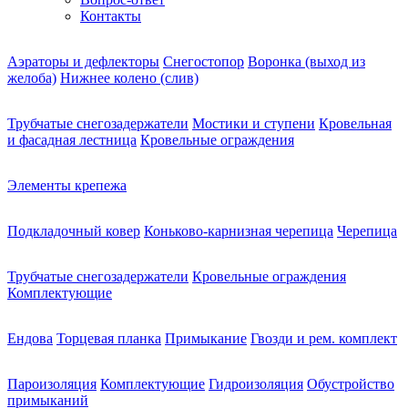
Контакты
Аэраторы и дефлекторы
Снегостопор
Воронка (выход из
желоба)
Нижнее колено (слив)
Трубчатые снегозадержатели
Мостики и ступени
Кровельная
и фасадная лестница
Кровельные ограждения
Элементы крепежа
Подкладочный ковер
Коньково-карнизная черепица
Черепица
Трубчатые снегозадержатели
Кровельные ограждения
Комплектующие
Ендова
Торцевая планка
Примыкание
Гвозди и рем. комплект
Пароизоляция
Комплектующие
Гидроизоляция
Обустройство
примыканий