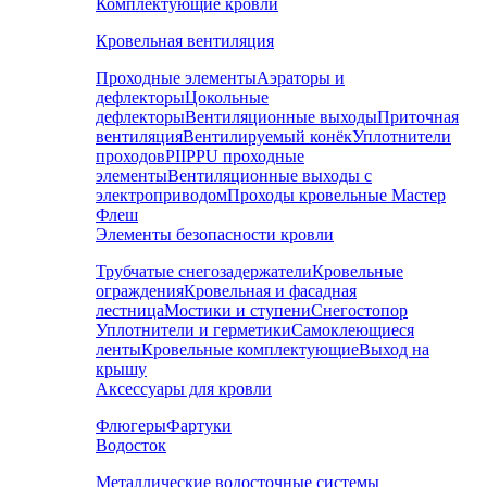
Комплектующие кровли
Кровельная вентиляция
Проходные элементы
Аэраторы и
дефлекторы
Цокольные
дефлекторы
Вентиляционные выходы
Приточная
вентиляция
Вентилируемый конёк
Уплотнители
проходов
PIIPPU проходные
элементы
Вентиляционные выходы с
электроприводом
Проходы кровельные Мастер
Флеш
Элементы безопасности кровли
Трубчатые снегозадержатели
Кровельные
ограждения
Кровельная и фасадная
лестница
Мостики и ступени
Снегостопор
Уплотнители и герметики
Самоклеющиеся
ленты
Кровельные комплектующие
Выход на
крышу
Аксессуары для кровли
Флюгеры
Фартуки
Водосток
Металлические водосточные системы