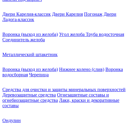
Двери Карелия-классик
Двери Карелия
Погонаж
Двери
Ладога-классик
Воронка (выход из желоба)
Угол желоба
Труба водосточная
Соединитель желоба
Металлический штакетник
Воронка (выход из желоба)
Нижнее колено (слив)
Воронка
водосборная
Черепица
Средства для очистки и защиты минеральных поверхностей
Деревозащитные средства
Огнезащитные составы и
огнебиозащитные средства
Лаки, краски и декоративные
составы
Ондулин