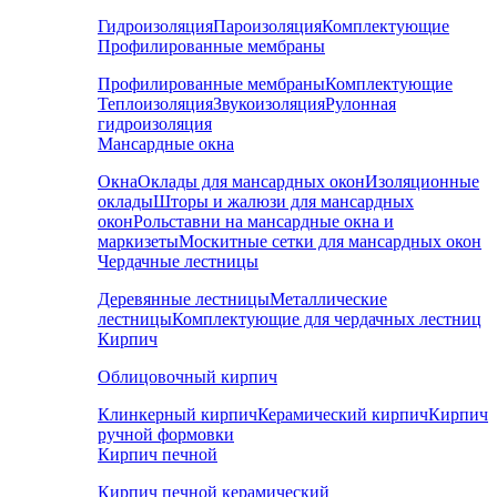
Гидроизоляция
Пароизоляция
Комплектующие
Профилированные мембраны
Профилированные мембраны
Комплектующие
Теплоизоляция
Звукоизоляция
Рулонная
гидроизоляция
Мансардные окна
Окна
Оклады для мансардных окон
Изоляционные
оклады
Шторы и жалюзи для мансардных
окон
Рольставни на мансардные окна и
маркизеты
Москитные сетки для мансардных окон
Чердачные лестницы
Деревянные лестницы
Металлические
лестницы
Комплектующие для чердачных лестниц
Кирпич
Облицовочный кирпич
Клинкерный кирпич
Керамический кирпич
Кирпич
ручной формовки
Кирпич печной
Кирпич печной керамический