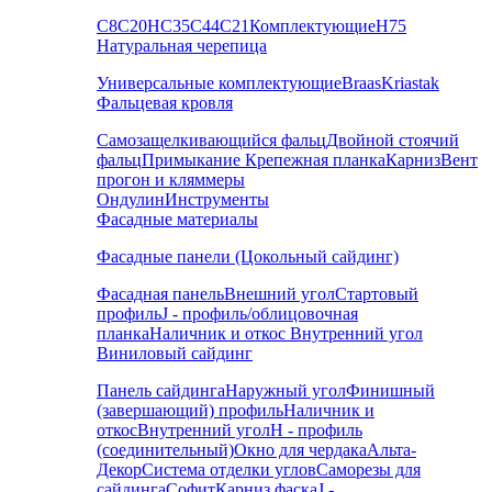
С8
С20
НС35
С44
С21
Комплектующие
Н75
Натуральная черепица
Универсальные комплектующие
Braas
Kriastak
Фальцевая кровля
Самозащелкивающийся фальц
Двойной стоячий
фальц
Примыкание
Крепежная планка
Карниз
Вент
прогон и кляммеры
Ондулин
Инструменты
Фасадные материалы
Фасадные панели (Цокольный сайдинг)
Фасадная панель
Внешний угол
Стартовый
профиль
J - профиль/облицовочная
планка
Наличник и откос
Внутренний угол
Виниловый сайдинг
Панель сайдинга
Наружный угол
Финишный
(завершающий) профиль
Наличник и
откос
Внутренний угол
H - профиль
(соединительный)
Окно для чердака
Альта-
Декор
Система отделки углов
Саморезы для
сайдинга
Софит
Карниз фаска
J -