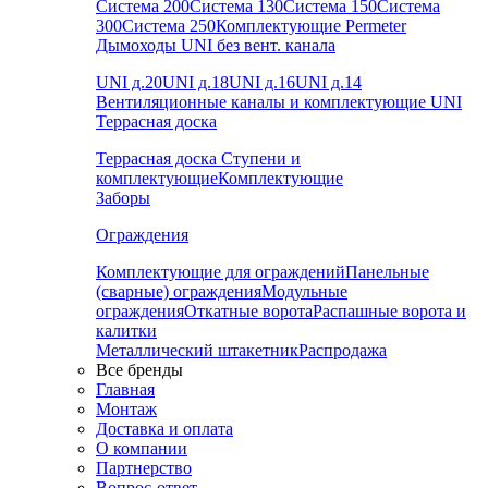
Система 200
Система 130
Система 150
Система
300
Система 250
Комплектующие Permeter
Дымоходы UNI без вент. канала
UNI д.20
UNI д.18
UNI д.16
UNI д.14
Вентиляционные каналы и комплектующие UNI
Террасная доска
Террасная доска
Ступени и
комплектующие
Комплектующие
Заборы
Ограждения
Комплектующие для ограждений
Панельные
(сварные) ограждения
Модульные
ограждения
Откатные ворота
Распашные ворота и
калитки
Металлический штакетник
Распродажа
Все бренды
Главная
Монтаж
Доставка и оплата
О компании
Партнерство
Вопрос-ответ