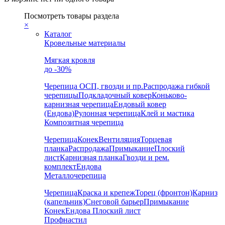
Посмотреть товары раздела
×
Каталог
Кровельные материалы
Мягкая кровля
до -30%
Черепица
ОСП, гвозди и пр.
Распродажа гибкой
черепицы
Подкладочный ковер
Коньково-
карнизная черепица
Ендовый ковер
(Ендова)
Рулонная черепица
Клей и мастика
Композитная черепица
Черепица
Конек
Вентиляция
Торцевая
планка
Распродажа
Примыкание
Плоский
лист
Карнизная планка
Гвозди и рем.
комплект
Ендова
Металлочерепица
Черепица
Краска и крепеж
Торец (фронтон)
Карниз
(капельник)
Снеговой барьер
Примыкание
Конек
Ендова
Плоский лист
Профнастил