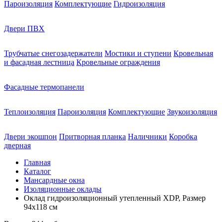
Пароизоляция
Комплектующие
Гидроизоляция
Двери ПВХ
Трубчатые снегозадержатели
Мостики и ступени
Кровельная
и фасадная лестница
Кровельные ограждения
Фасадные термопанели
Теплоизоляция
Пароизоляция
Комплектующие
Звукоизоляция
Двери экошпон
Притворная планка
Наличники
Коробка
дверная
Главная
Каталог
Мансардные окна
Изоляционные оклады
Оклад гидроизоляционный утепленный XDP, Размер
94х118 см