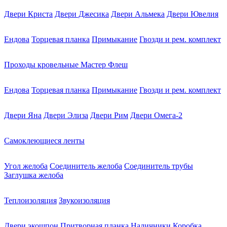
Двери Криста
Двери Джесика
Двери Альмека
Двери Ювелия
Ендова
Торцевая планка
Примыкание
Гвозди и рем. комплект
Проходы кровельные Мастер Флеш
Ендова
Торцевая планка
Примыкание
Гвозди и рем. комплект
Двери Яна
Двери Элиза
Двери Рим
Двери Омега-2
Самоклеющиеся ленты
Угол желоба
Соединитель желоба
Соединитель трубы
Заглушка желоба
Теплоизоляция
Звукоизоляция
Двери экошпон
Притворная планка
Наличники
Коробка