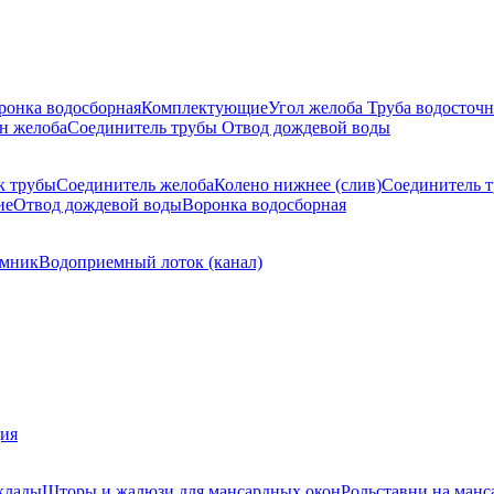
ронка водосборная
Комплектующие
Угол желоба
Труба водосточн
н желоба
Соединитель трубы
Отвод дождевой воды
к трубы
Соединитель желоба
Колено нижнее (слив)
Соединитель 
ие
Отвод дождевой воды
Воронка водосборная
мник
Водоприемный лоток (канал)
ция
клады
Шторы и жалюзи для мансардных окон
Рольставни на манс