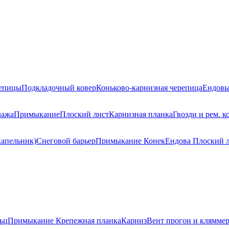
репицы
Подкладочный ковер
Коньково-карнизная черепица
Ендовы
дажа
Примыкание
Плоский лист
Карнизная планка
Гвозди и рем. к
капельник)
Снеговой барьер
Примыкание
Конек
Ендова
Плоский 
ьц
Примыкание
Крепежная планка
Карниз
Вент прогон и клямме