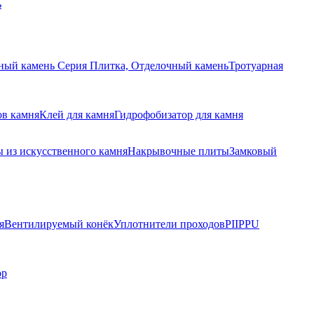
ь
ный камень Серия Плитка, Отделочный камень
Тротуарная
ов камня
Клей для камня
Гидрофобизатор для камня
 из искусственного камня
Накрывочные плиты
Замковый
я
Вентилируемый конёк
Уплотнители проходов
PIIPPU
ор