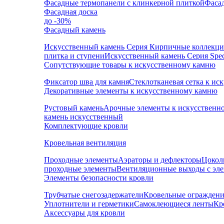
Фасадные термопанели с клинкерной плиткой
Фаса
Фасадная доска
до -30%
Фасадный камень
Искусственный камень Серия Кирпичные коллекц
плитка и ступени
Искусственный камень Серия Speci
Сопутствующие товары к искусственному камню
Фиксатор шва для камня
Стеклотканевая сетка к и
Декоративные элементы к искусственному камню
Рустовый камень
Арочные элементы к искусственн
камень искусственный
Комплектующие кровли
Кровельная вентиляция
Проходные элементы
Аэраторы и дефлекторы
Цокол
проходные элементы
Вентиляционные выходы с эл
Элементы безопасности кровли
Трубчатые снегозадержатели
Кровельные ограждени
Уплотнители и герметики
Самоклеющиеся ленты
Кр
Аксессуары для кровли