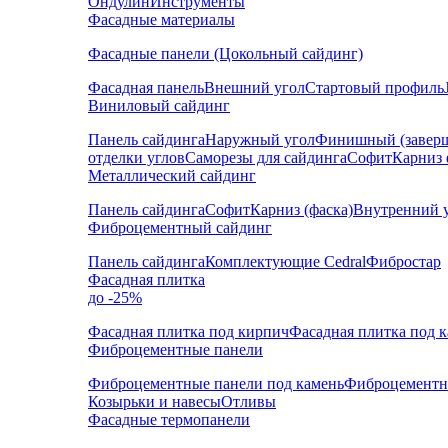
Ондулин
Инструменты
Фасадные материалы
Фасадные панели (Цокольный сайдинг)
Фасадная панель
Внешний угол
Стартовый профиль
Виниловый сайдинг
Панель сайдинга
Наружный угол
Финишный (завер
отделки углов
Саморезы для сайдинга
Софит
Карниз 
Металлический сайдинг
Панель сайдинга
Софит
Карниз (фаска)
Внутренний 
Фиброцементный сайдинг
Панель сайдинга
Комплектующие Cedral
Фибростар
Фасадная плитка
до -25%
Фасадная плитка под кирпич
Фасадная плитка под 
Фиброцементные панели
Фиброцементные панели под камень
Фиброцементн
Козырьки и навесы
Отливы
Фасадные термопанели