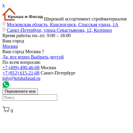
x
Широкий ассортимент стройматериалов
Московская область, Красногорск, Спасская улица, 1А
Санкт-Петербург, улица Севастьянова, 12, Колпино
Время работы
пн.-пт. 9:00 – 18:00
Ваш город
Москва
Ваш город Москва ?
Да, все верно
Выбрать другой
По всем вопросам:
+7 (499) 490-46-08
Москва
+7 (812) 615-21-08
Санкт-Петербург
info@krishafasad.ru
Перезвоните мне
0