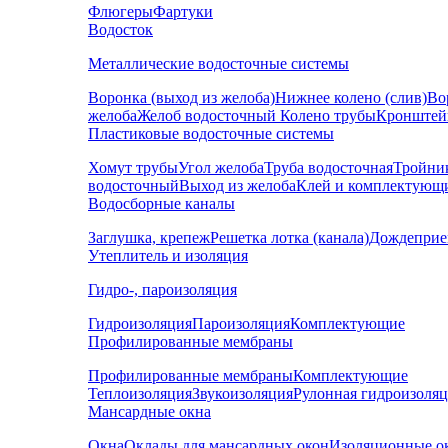
Флюгеры
Фартуки
Водосток
Металлические водосточные системы
Воронка (выход из желоба)
Нижнее колено (слив)
Во
желоба
Желоб водосточный
Колено трубы
Кронштей
Пластиковые водосточные системы
Хомут трубы
Угол желоба
Труба водосточная
Тройни
водосточный
Выход из желоба
Клей и комплектующ
Водосборные каналы
Заглушка, крепеж
Решетка лотка (канала)
Дождеприе
Утеплитель и изоляция
Гидро-, пароизоляция
Гидроизоляция
Пароизоляция
Комплектующие
Профилированные мембраны
Профилированные мембраны
Комплектующие
Теплоизоляция
Звукоизоляция
Рулонная гидроизоля
Мансардные окна
Окна
Оклады для мансардных окон
Изоляционные о