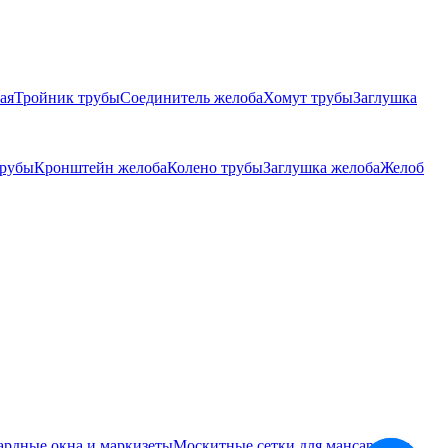
ая
Тройник трубы
Соединитель желоба
Хомут трубы
Заглушка
трубы
Кронштейн желоба
Колено трубы
Заглушка желоба
Желоб
ардные окна и маркизеты
Москитные сетки для мансардных