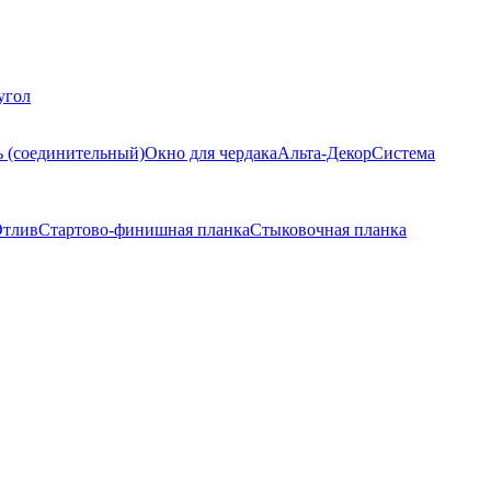
угол
ь (соединительный)
Окно для чердака
Альта-Декор
Система
тлив
Стартово-финишная планка
Стыковочная планка