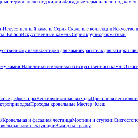
дные термопанели под кирпич
Фасадные термопанели под камен
ии
Искусственный камень Серия Скальные коллекции
Искусствен
al Edition
Искусственный камень Серия крупноформатный
скусственному камню
Затирка для камня
Краситель для затирки шв
ому камню
Наличники и карнизы из искусственного камня
Откосы
ьные дефлекторы
Вентиляционные выходы
Приточная вентиляци
ектроприводом
Проходы кровельные Мастер Флеш
я
Кровельная и фасадная лестница
Мостики и ступени
Снегостоп
овельные комплектующие
Выход на крышу