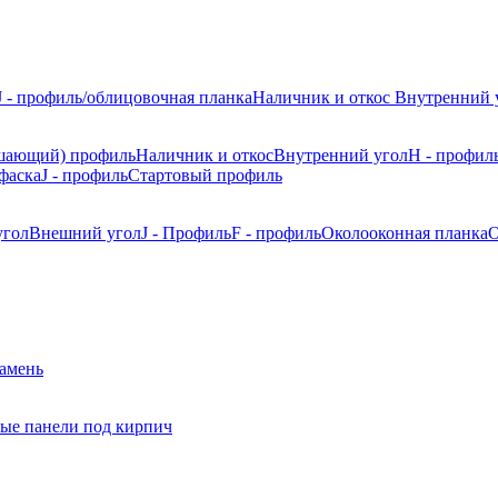
J - профиль/облицовочная планка
Наличник и откос
Внутренний 
шающий) профиль
Наличник и откос
Внутренний угол
H - профил
фаска
J - профиль
Стартовый профиль
угол
Внешний угол
J - Профиль
F - профиль
Околооконная планка
О
камень
ые панели под кирпич