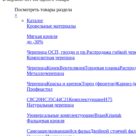
Посмотреть товары раздела
×
Каталог
Кровельные материалы
Мягкая кровля
до -30%
Черепица
ОСП, гвозди и пр.
Распродажа гибкой че
Композитная черепица
Черепица
Конек
Вентиляция
Торцевая планка
Распро
Металлочерепица
Черепица
Краска и крепеж
Торец (фронтон)
Карниз (
Профнастил
С8
С20
НС35
С44
С21
Комплектующие
Н75
Натуральная черепица
Универсальные комплектующие
Braas
Kriastak
Фальцевая кровля
Самозащелкивающийся фальц
Двойной стоячий фал