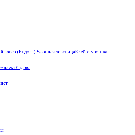
й ковер (Ендова)
Рулонная черепица
Клей и мастика
омплект
Ендова
лист
ры