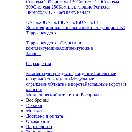
Система 200
Система 130
Система 150
Система
300
Система 250
Комплектующие Permeter
Дымоходы UNI без вент. канала
UNI д.20
UNI д.18
UNI д.16
UNI д.14
Вентиляционные каналы и комплектующие UNI
Террасная доска
Террасная доска
Ступени и
комплектующие
Комплектующие
Заборы
Ограждения
Комплектующие для ограждений
Панельные
(сварные) ограждения
Модульные
ограждения
Откатные ворота
Распашные ворота и
калитки
Металлический штакетник
Распродажа
Все бренды
Главная
Монтаж
Доставка и оплата
О компании
Партнерство
Вопрос-ответ