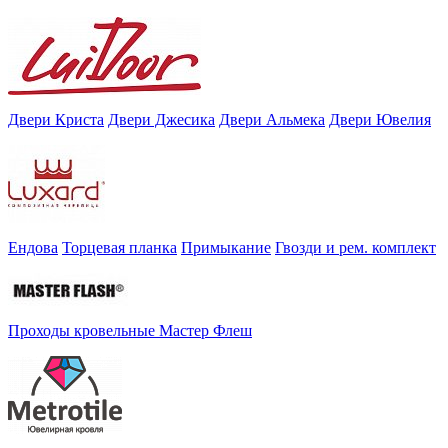
Двери Криста
Двери Джесика
Двери Альмека
Двери Ювелия
Ендова
Торцевая планка
Примыкание
Гвозди и рем. комплект
Проходы кровельные Мастер Флеш