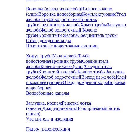
Воронка (выход из желоба)
Нижнее колено
(слив)
Воронка водосборная
Комплектующие
Угол
желоба
Труба водосточная
Тройник
трубы
Соединитель желоба
Хомут трубы
Заглушка
желоба
Желоб водосточный
Колено
трубы
Кронштейн желоба
Соединитель трубы
Отвод дождевой воды
Пластиковые водосточные системы
Хомут трубы
Угол желоба
Труба
водосточная
Тройник трубы
Соединитель
желоба
Колено нижнее (слив)
Соединитель
трубы
Кронштейн желоба
Колено трубы
Заглушка
желоба
Желоб водосточный
Выход из желоба
Клей
и комплектующие
Отвод дождевой воды
Воронка
водосборная
Водосборные каналы
Заглушка, крепеж
Решетка лотка
(канала)
Дождеприемник
Водоприемный лоток
(канал)
Утеплитель и изоляция
Гидро-, пароизоляция