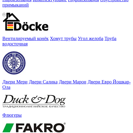
примыканий
Вентилируемый конёк
Хомут трубы
Угол желоба
Труба
водосточная
Двери Мери
Двери Салика
Двери Марон
Двери Евро Йошкар-
Ола
Флюгеры