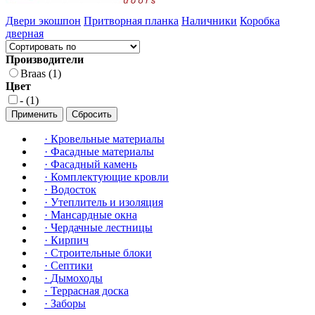
Двери экошпон
Притворная планка
Наличники
Коробка
дверная
Производители
Braas (1)
Цвет
- (1)
Применить
Сбросить
·
Кровельные материалы
·
Фасадные материалы
·
Фасадный камень
·
Комплектующие кровли
·
Водосток
·
Утеплитель и изоляция
·
Мансардные окна
·
Чердачные лестницы
·
Кирпич
·
Строительные блоки
·
Септики
·
Дымоходы
·
Террасная доска
·
Заборы