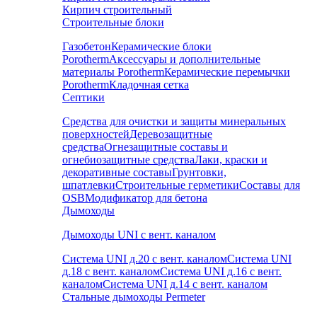
Кирпич строительный
Строительные блоки
Газобетон
Керамические блоки
Porotherm
Аксессуары и дополнительные
материалы Porotherm
Керамические перемычки
Porotherm
Кладочная сетка
Септики
Средства для очистки и защиты минеральных
поверхностей
Деревозащитные
средства
Огнезащитные составы и
огнебиозащитные средства
Лаки, краски и
декоративные составы
Грунтовки,
шпатлевки
Строительные герметики
Составы для
OSB
Модификатор для бетона
Дымоходы
Дымоходы UNI с вент. каналом
Система UNI д.20 с вент. каналом
Система UNI
д.18 с вент. каналом
Система UNI д.16 с вент.
каналом
Система UNI д.14 с вент. каналом
Стальные дымоходы Permeter