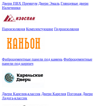
Двери ПВХ Премиум
Двери Эмаль
Глянцевые двери
Наличники
Пароизоляция
Комплектующие
Гидроизоляция
Фиброцементные панели под камень
Фиброцементные
панели под кирпич
Двери Карелия-классик
Двери Карелия
Погонаж
Двери
Ладога-классик