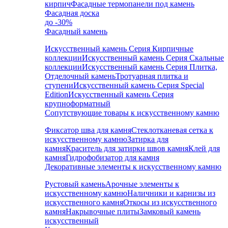
кирпич
Фасадные термопанели под камень
Фасадная доска
до -30%
Фасадный камень
Искусственный камень Серия Кирпичные
коллекции
Искусственный камень Серия Скальные
коллекции
Искусственный камень Серия Плитка,
Отделочный камень
Тротуарная плитка и
ступени
Искусственный камень Серия Special
Edition
Искусственный камень Серия
крупноформатный
Сопутствующие товары к искусственному камню
Фиксатор шва для камня
Стеклотканевая сетка к
искусственному камню
Затирка для
камня
Краситель для затирки швов камня
Клей для
камня
Гидрофобизатор для камня
Декоративные элементы к искусственному камню
Рустовый камень
Арочные элементы к
искусственному камню
Наличники и карнизы из
искусственного камня
Откосы из искусственного
камня
Накрывочные плиты
Замковый камень
искусственный