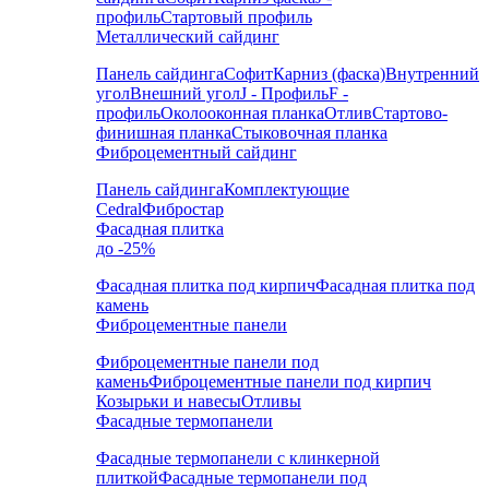
профиль
Стартовый профиль
Металлический сайдинг
Панель сайдинга
Софит
Карниз (фаска)
Внутренний
угол
Внешний угол
J - Профиль
F -
профиль
Околооконная планка
Отлив
Стартово-
финишная планка
Стыковочная планка
Фиброцементный сайдинг
Панель сайдинга
Комплектующие
Cedral
Фибростар
Фасадная плитка
до -25%
Фасадная плитка под кирпич
Фасадная плитка под
камень
Фиброцементные панели
Фиброцементные панели под
камень
Фиброцементные панели под кирпич
Козырьки и навесы
Отливы
Фасадные термопанели
Фасадные термопанели с клинкерной
плиткой
Фасадные термопанели под