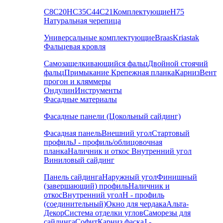
С8
С20
НС35
С44
С21
Комплектующие
Н75
Натуральная черепица
Универсальные комплектующие
Braas
Kriastak
Фальцевая кровля
Самозащелкивающийся фальц
Двойной стоячий
фальц
Примыкание
Крепежная планка
Карниз
Вент
прогон и кляммеры
Ондулин
Инструменты
Фасадные материалы
Фасадные панели (Цокольный сайдинг)
Фасадная панель
Внешний угол
Стартовый
профиль
J - профиль/облицовочная
планка
Наличник и откос
Внутренний угол
Виниловый сайдинг
Панель сайдинга
Наружный угол
Финишный
(завершающий) профиль
Наличник и
откос
Внутренний угол
H - профиль
(соединительный)
Окно для чердака
Альта-
Декор
Система отделки углов
Саморезы для
сайдинга
Софит
Карниз фаска
J -