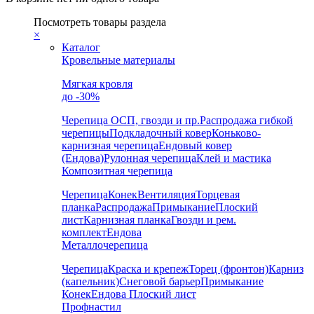
Посмотреть товары раздела
×
Каталог
Кровельные материалы
Мягкая кровля
до -30%
Черепица
ОСП, гвозди и пр.
Распродажа гибкой
черепицы
Подкладочный ковер
Коньково-
карнизная черепица
Ендовый ковер
(Ендова)
Рулонная черепица
Клей и мастика
Композитная черепица
Черепица
Конек
Вентиляция
Торцевая
планка
Распродажа
Примыкание
Плоский
лист
Карнизная планка
Гвозди и рем.
комплект
Ендова
Металлочерепица
Черепица
Краска и крепеж
Торец (фронтон)
Карниз
(капельник)
Снеговой барьер
Примыкание
Конек
Ендова
Плоский лист
Профнастил