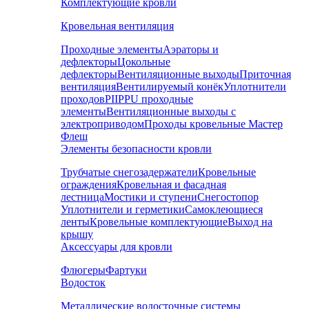
Комплектующие кровли
Кровельная вентиляция
Проходные элементы
Аэраторы и
дефлекторы
Цокольные
дефлекторы
Вентиляционные выходы
Приточная
вентиляция
Вентилируемый конёк
Уплотнители
проходов
PIIPPU проходные
элементы
Вентиляционные выходы с
электроприводом
Проходы кровельные Мастер
Флеш
Элементы безопасности кровли
Трубчатые снегозадержатели
Кровельные
ограждения
Кровельная и фасадная
лестница
Мостики и ступени
Снегостопор
Уплотнители и герметики
Самоклеющиеся
ленты
Кровельные комплектующие
Выход на
крышу
Аксессуары для кровли
Флюгеры
Фартуки
Водосток
Металлические водосточные системы