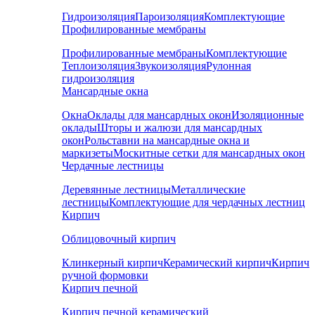
Гидроизоляция
Пароизоляция
Комплектующие
Профилированные мембраны
Профилированные мембраны
Комплектующие
Теплоизоляция
Звукоизоляция
Рулонная
гидроизоляция
Мансардные окна
Окна
Оклады для мансардных окон
Изоляционные
оклады
Шторы и жалюзи для мансардных
окон
Рольставни на мансардные окна и
маркизеты
Москитные сетки для мансардных окон
Чердачные лестницы
Деревянные лестницы
Металлические
лестницы
Комплектующие для чердачных лестниц
Кирпич
Облицовочный кирпич
Клинкерный кирпич
Керамический кирпич
Кирпич
ручной формовки
Кирпич печной
Кирпич печной керамический