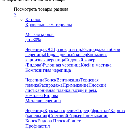
Посмотреть товары раздела
×
Каталог
Кровельные материалы
Мягкая кровля
до -30%
Черепица
ОСП, гвозди и пр.
Распродажа гибкой
черепицы
Подкладочный ковер
Коньково-
карнизная черепица
Ендовый ковер
(Ендова)
Рулонная черепица
Клей и мастика
Композитная черепица
Черепица
Конек
Вентиляция
Торцевая
планка
Распродажа
Примыкание
Плоский
лист
Карнизная планка
Гвозди и рем.
комплект
Ендова
Металлочерепица
Черепица
Краска и крепеж
Торец (фронтон)
Карниз
(капельник)
Снеговой барьер
Примыкание
Конек
Ендова
Плоский лист
Профнастил