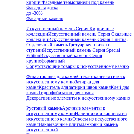
кирпич
Фасадные термопанели под камень
Фасадная доска
до -30%
Фасадный камень
Искусственный камень Серия Кирпичные
коллекции
Искусственный камень Серия Скальные
коллекции
Искусственный камень Серия Плитка,
Отделочный камень
Тротуарная плитка и
ступени
Искусственный камень Серия Special
Edition
Искусственный камень Серия
крупноформатный
Сопутствующие товары к искусственному камню
Фиксатор шва для камня
Стеклотканевая сетка к
искусственному камню
Затирка для
камня
Краситель для затирки швов камня
Клей для
камня
Гидрофобизатор для камня
Декоративные элементы к искусственному камню
Рустовый камень
Арочные элементы к
искусственному камню
Наличники и карнизы из
искусственного камня
Откосы из искусственного
камня
Накрывочные плиты
Замковый камень
искусственный