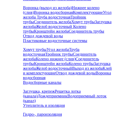
Воронка (выход из желоба)
Нижнее колено
(слив)
Воронка водосборная
Комплектующие
Угол
желоба
Труба водосточная
Тройник
трубы
Соединитель желоба
Хомут трубы
Заглушка
желоба
Желоб водосточный
Колено
трубы
Кронштейн желоба
Соединитель трубы
Отвод дождевой воды
Пластиковые водосточные системы
Хомут трубы
Угол желоба
Труба
водосточная
Тройник трубы
Соединитель
желоба
Колено нижнее (слив)
Соединитель
трубы
Кронштейн желоба
Колено трубы
Заглушка
желоба
Желоб водосточный
Выход из желоба
Клей
и комплектующие
Отвод дождевой воды
Воронка
водосборная
Водосборные каналы
Заглушка, крепеж
Решетка лотка
(канала)
Дождеприемник
Водоприемный лоток
(канал)
Утеплитель и изоляция
Гидро-, пароизоляция