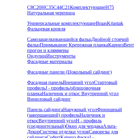
С8
С20
НС35
С44
С21
Комплектующие
Н75
Натуральная черепица
Универсальные комплектующие
Braas
Kriastak
Фальцевая кровля
Самозащелкивающийся фальц
Двойной стоячий
фальц
Примыкание
Крепежная планка
Карниз
Вент
прогон и кляммеры
Ондулин
Инструменты
Фасадные материалы
Фасадные панели (Цокольный сайдинг)
Фасадная панель
Внешний угол
Стартовый
профиль
J - профиль/облицовочная
планка
Наличник и откос
Внутренний угол
Виниловый сайдинг
Панель сайдинга
Наружный угол
Финишный
(завершающий) профиль
Наличник и
откос
Внутренний угол
H - профиль
(соединительный)
Окно для чердака
Альта-
Декор
Система отделки углов
Саморезы для
сайдинга
Софит
Карниз фаска
J -