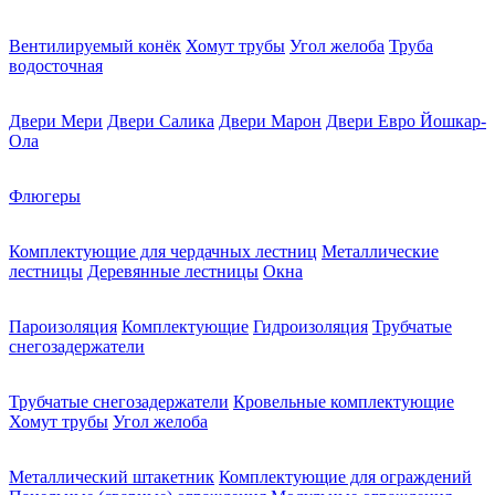
Вентилируемый конёк
Хомут трубы
Угол желоба
Труба
водосточная
Двери Мери
Двери Салика
Двери Марон
Двери Евро Йошкар-
Ола
Флюгеры
Комплектующие для чердачных лестниц
Металлические
лестницы
Деревянные лестницы
Окна
Пароизоляция
Комплектующие
Гидроизоляция
Трубчатые
снегозадержатели
Трубчатые снегозадержатели
Кровельные комплектующие
Хомут трубы
Угол желоба
Металлический штакетник
Комплектующие для ограждений