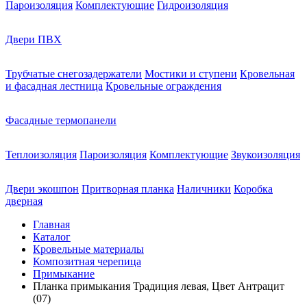
Пароизоляция
Комплектующие
Гидроизоляция
Двери ПВХ
Трубчатые снегозадержатели
Мостики и ступени
Кровельная
и фасадная лестница
Кровельные ограждения
Фасадные термопанели
Теплоизоляция
Пароизоляция
Комплектующие
Звукоизоляция
Двери экошпон
Притворная планка
Наличники
Коробка
дверная
Главная
Каталог
Кровельные материалы
Композитная черепица
Примыкание
Планка примыкания Традиция левая, Цвет Антрацит
(07)