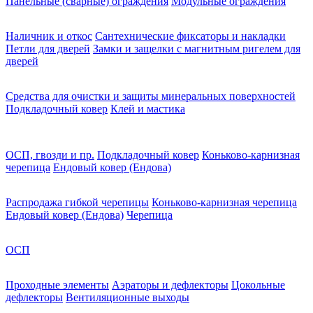
Панельные (сварные) ограждения
Модульные ограждения
Наличник и откос
Сантехнические фиксаторы и накладки
Петли для дверей
Замки и защелки с магнитным ригелем для
дверей
Средства для очистки и защиты минеральных поверхностей
Подкладочный ковер
Клей и мастика
ОСП, гвозди и пр.
Подкладочный ковер
Коньково-карнизная
черепица
Ендовый ковер (Ендова)
Распродажа гибкой черепицы
Коньково-карнизная черепица
Ендовый ковер (Ендова)
Черепица
ОСП
Проходные элементы
Аэраторы и дефлекторы
Цокольные
дефлекторы
Вентиляционные выходы