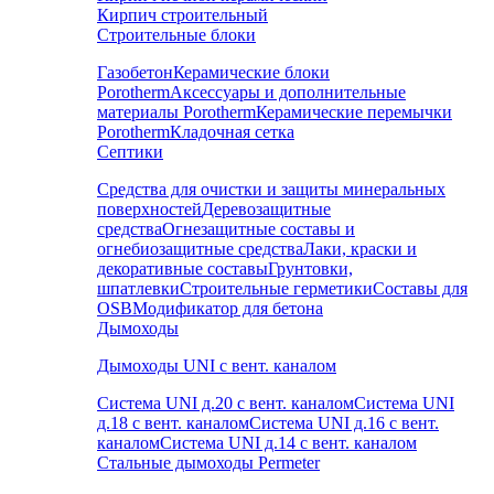
Кирпич строительный
Строительные блоки
Газобетон
Керамические блоки
Porotherm
Аксессуары и дополнительные
материалы Porotherm
Керамические перемычки
Porotherm
Кладочная сетка
Септики
Средства для очистки и защиты минеральных
поверхностей
Деревозащитные
средства
Огнезащитные составы и
огнебиозащитные средства
Лаки, краски и
декоративные составы
Грунтовки,
шпатлевки
Строительные герметики
Составы для
OSB
Модификатор для бетона
Дымоходы
Дымоходы UNI с вент. каналом
Система UNI д.20 с вент. каналом
Система UNI
д.18 с вент. каналом
Система UNI д.16 с вент.
каналом
Система UNI д.14 с вент. каналом
Стальные дымоходы Permeter