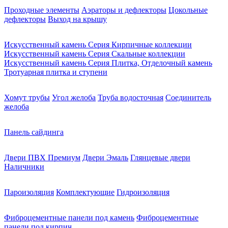
Проходные элементы
Аэраторы и дефлекторы
Цокольные
дефлекторы
Выход на крышу
Искусственный камень Серия Кирпичные коллекции
Искусственный камень Серия Скальные коллекции
Искусственный камень Серия Плитка, Отделочный камень
Тротуарная плитка и ступени
Хомут трубы
Угол желоба
Труба водосточная
Соединитель
желоба
Панель сайдинга
Двери ПВХ Премиум
Двери Эмаль
Глянцевые двери
Наличники
Пароизоляция
Комплектующие
Гидроизоляция
Фиброцементные панели под камень
Фиброцементные
панели под кирпич