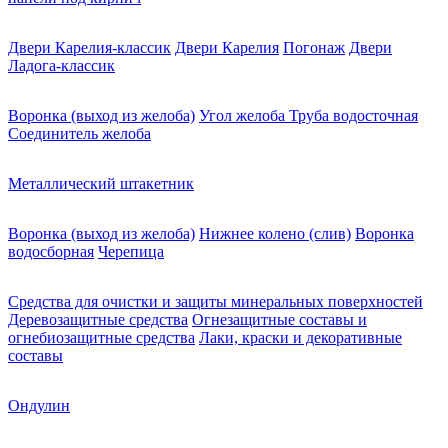
Двери Карелия-классик
Двери Карелия
Погонаж
Двери
Ладога-классик
Воронка (выход из желоба)
Угол желоба
Труба водосточная
Соединитель желоба
Металлический штакетник
Воронка (выход из желоба)
Нижнее колено (слив)
Воронка
водосборная
Черепица
Средства для очистки и защиты минеральных поверхностей
Деревозащитные средства
Огнезащитные составы и
огнебиозащитные средства
Лаки, краски и декоративные
составы
Ондулин