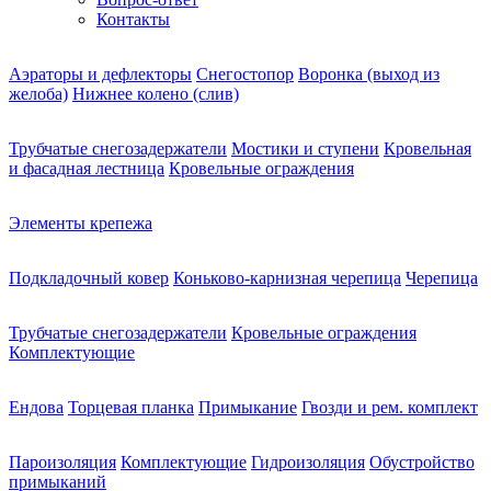
Контакты
Аэраторы и дефлекторы
Снегостопор
Воронка (выход из
желоба)
Нижнее колено (слив)
Трубчатые снегозадержатели
Мостики и ступени
Кровельная
и фасадная лестница
Кровельные ограждения
Элементы крепежа
Подкладочный ковер
Коньково-карнизная черепица
Черепица
Трубчатые снегозадержатели
Кровельные ограждения
Комплектующие
Ендова
Торцевая планка
Примыкание
Гвозди и рем. комплект
Пароизоляция
Комплектующие
Гидроизоляция
Обустройство
примыканий