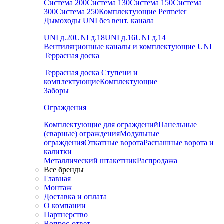
Система 200
Система 130
Система 150
Система
300
Система 250
Комплектующие Permeter
Дымоходы UNI без вент. канала
UNI д.20
UNI д.18
UNI д.16
UNI д.14
Вентиляционные каналы и комплектующие UNI
Террасная доска
Террасная доска
Ступени и
комплектующие
Комплектующие
Заборы
Ограждения
Комплектующие для ограждений
Панельные
(сварные) ограждения
Модульные
ограждения
Откатные ворота
Распашные ворота и
калитки
Металлический штакетник
Распродажа
Все бренды
Главная
Монтаж
Доставка и оплата
О компании
Партнерство
Вопрос-ответ