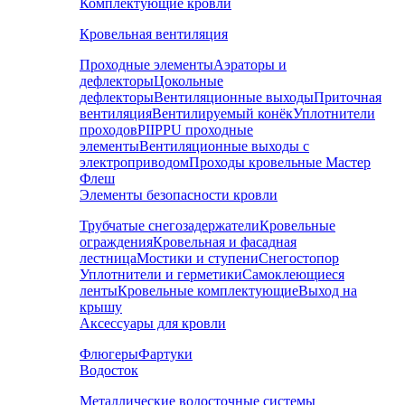
Комплектующие кровли
Кровельная вентиляция
Проходные элементы
Аэраторы и
дефлекторы
Цокольные
дефлекторы
Вентиляционные выходы
Приточная
вентиляция
Вентилируемый конёк
Уплотнители
проходов
PIIPPU проходные
элементы
Вентиляционные выходы с
электроприводом
Проходы кровельные Мастер
Флеш
Элементы безопасности кровли
Трубчатые снегозадержатели
Кровельные
ограждения
Кровельная и фасадная
лестница
Мостики и ступени
Снегостопор
Уплотнители и герметики
Самоклеющиеся
ленты
Кровельные комплектующие
Выход на
крышу
Аксессуары для кровли
Флюгеры
Фартуки
Водосток
Металлические водосточные системы