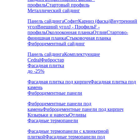
профиль
Стартовый профиль
Металлический сайдинг
Панель сайдинга
Софит
Карниз (фаска)
Внутренний
угол
Внешний угол
J - Профиль
F -
профиль
Околооконная планка
Отлив
Стартово-
финишная планка
Стыковочная планка
Фиброцементный сайдинг
Панель сайдинга
Комплектующие
Cedral
Фибростар
Фасадная плитка
до -25%
Фасадная плитка под кирпич
Фасадная плитка под
камень
Фиброцементные панели
Фиброцементные панели под
камень
Фиброцементные панели под кирпич
Козырьки и навесы
Отливы
Фасадные термопанели
Фасадные термопанели с клинкерной
плиткой
Фасадные термопанели под