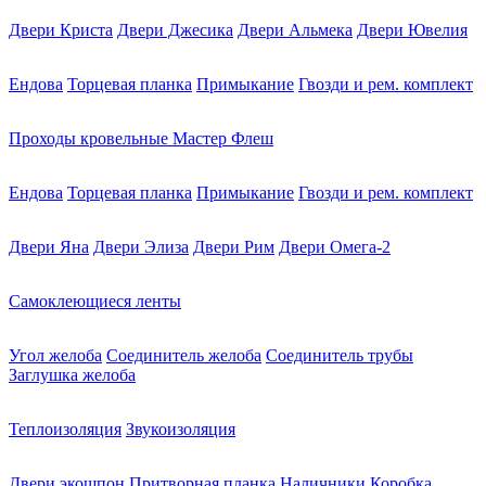
Двери Криста
Двери Джесика
Двери Альмека
Двери Ювелия
Ендова
Торцевая планка
Примыкание
Гвозди и рем. комплект
Проходы кровельные Мастер Флеш
Ендова
Торцевая планка
Примыкание
Гвозди и рем. комплект
Двери Яна
Двери Элиза
Двери Рим
Двери Омега-2
Самоклеющиеся ленты
Угол желоба
Соединитель желоба
Соединитель трубы
Заглушка желоба
Теплоизоляция
Звукоизоляция
Двери экошпон
Притворная планка
Наличники
Коробка