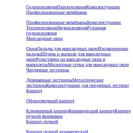
Гидроизоляция
Пароизоляция
Комплектующие
Профилированные мембраны
Профилированные мембраны
Комплектующие
Теплоизоляция
Звукоизоляция
Рулонная
гидроизоляция
Мансардные окна
Окна
Оклады для мансардных окон
Изоляционные
оклады
Шторы и жалюзи для мансардных
окон
Рольставни на мансардные окна и
маркизеты
Москитные сетки для мансардных окон
Чердачные лестницы
Деревянные лестницы
Металлические
лестницы
Комплектующие для чердачных лестниц
Кирпич
Облицовочный кирпич
Клинкерный кирпич
Керамический кирпич
Кирпич
ручной формовки
Кирпич печной
Кирпич печной керамический