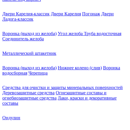
Двери Карелия-классик
Двери Карелия
Погонаж
Двери
Ладога-классик
Воронка (выход из желоба)
Угол желоба
Труба водосточная
Соединитель желоба
Металлический штакетник
Воронка (выход из желоба)
Нижнее колено (слив)
Воронка
водосборная
Черепица
Средства для очистки и защиты минеральных поверхностей
Деревозащитные средства
Огнезащитные составы и
огнебиозащитные средства
Лаки, краски и декоративные
составы
Ондулин