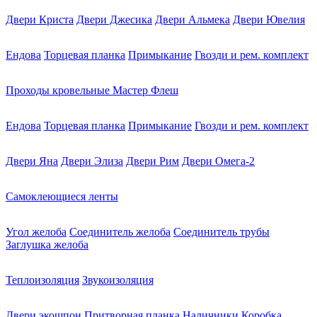
Двери Криста
Двери Джесика
Двери Альмека
Двери Ювелия
Ендова
Торцевая планка
Примыкание
Гвозди и рем. комплект
Проходы кровельные Мастер Флеш
Ендова
Торцевая планка
Примыкание
Гвозди и рем. комплект
Двери Яна
Двери Элиза
Двери Рим
Двери Омега-2
Самоклеющиеся ленты
Угол желоба
Соединитель желоба
Соединитель трубы
Заглушка желоба
Теплоизоляция
Звукоизоляция
Двери экошпон
Притворная планка
Наличники
Коробка