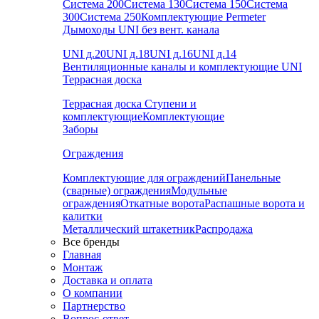
Система 200
Система 130
Система 150
Система
300
Система 250
Комплектующие Permeter
Дымоходы UNI без вент. канала
UNI д.20
UNI д.18
UNI д.16
UNI д.14
Вентиляционные каналы и комплектующие UNI
Террасная доска
Террасная доска
Ступени и
комплектующие
Комплектующие
Заборы
Ограждения
Комплектующие для ограждений
Панельные
(сварные) ограждения
Модульные
ограждения
Откатные ворота
Распашные ворота и
калитки
Металлический штакетник
Распродажа
Все бренды
Главная
Монтаж
Доставка и оплата
О компании
Партнерство
Вопрос-ответ