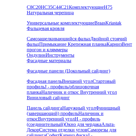
С8
С20
НС35
С44
С21
Комплектующие
Н75
Натуральная черепица
Универсальные комплектующие
Braas
Kriastak
Фальцевая кровля
Самозащелкивающийся фальц
Двойной стоячий
фальц
Примыкание
Крепежная планка
Карниз
Вент
прогон и кляммеры
Ондулин
Инструменты
Фасадные материалы
Фасадные панели (Цокольный сайдинг)
Фасадная панель
Внешний угол
Стартовый
профиль
J - профиль/облицовочная
планка
Наличник и откос
Внутренний угол
Виниловый сайдинг
Панель сайдинга
Наружный угол
Финишный
(завершающий) профиль
Наличник и
откос
Внутренний угол
H - профиль
(соединительный)
Окно для чердака
Альта-
Декор
Система отделки углов
Саморезы для
сайдинга
Софит
Карниз фаска
J -