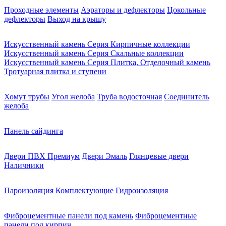
Проходные элементы
Аэраторы и дефлекторы
Цокольные
дефлекторы
Выход на крышу
Искусственный камень Серия Кирпичные коллекции
Искусственный камень Серия Скальные коллекции
Искусственный камень Серия Плитка, Отделочный камень
Тротуарная плитка и ступени
Хомут трубы
Угол желоба
Труба водосточная
Соединитель
желоба
Панель сайдинга
Двери ПВХ Премиум
Двери Эмаль
Глянцевые двери
Наличники
Пароизоляция
Комплектующие
Гидроизоляция
Фиброцементные панели под камень
Фиброцементные
панели под кирпич