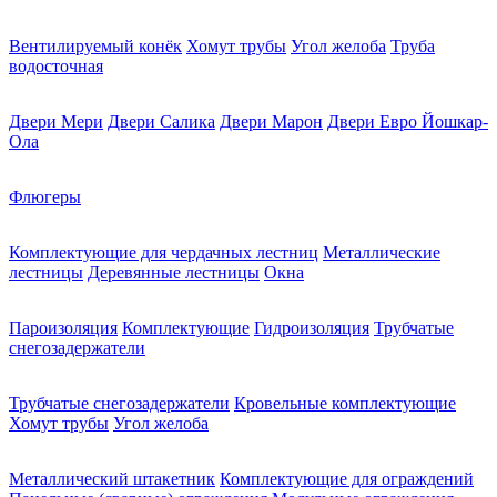
Вентилируемый конёк
Хомут трубы
Угол желоба
Труба
водосточная
Двери Мери
Двери Салика
Двери Марон
Двери Евро Йошкар-
Ола
Флюгеры
Комплектующие для чердачных лестниц
Металлические
лестницы
Деревянные лестницы
Окна
Пароизоляция
Комплектующие
Гидроизоляция
Трубчатые
снегозадержатели
Трубчатые снегозадержатели
Кровельные комплектующие
Хомут трубы
Угол желоба
Металлический штакетник
Комплектующие для ограждений