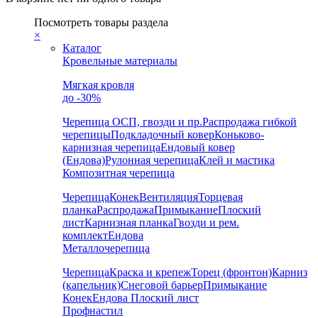
Посмотреть товары раздела
×
Каталог
Кровельные материалы
Мягкая кровля
до -30%
Черепица
ОСП, гвозди и пр.
Распродажа гибкой
черепицы
Подкладочный ковер
Коньково-
карнизная черепица
Ендовый ковер
(Ендова)
Рулонная черепица
Клей и мастика
Композитная черепица
Черепица
Конек
Вентиляция
Торцевая
планка
Распродажа
Примыкание
Плоский
лист
Карнизная планка
Гвозди и рем.
комплект
Ендова
Металлочерепица
Черепица
Краска и крепеж
Торец (фронтон)
Карниз
(капельник)
Снеговой барьер
Примыкание
Конек
Ендова
Плоский лист
Профнастил