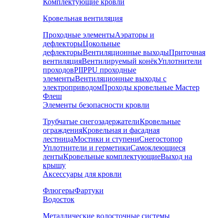
Комплектующие кровли
Кровельная вентиляция
Проходные элементы
Аэраторы и
дефлекторы
Цокольные
дефлекторы
Вентиляционные выходы
Приточная
вентиляция
Вентилируемый конёк
Уплотнители
проходов
PIIPPU проходные
элементы
Вентиляционные выходы с
электроприводом
Проходы кровельные Мастер
Флеш
Элементы безопасности кровли
Трубчатые снегозадержатели
Кровельные
ограждения
Кровельная и фасадная
лестница
Мостики и ступени
Снегостопор
Уплотнители и герметики
Самоклеющиеся
ленты
Кровельные комплектующие
Выход на
крышу
Аксессуары для кровли
Флюгеры
Фартуки
Водосток
Металлические водосточные системы