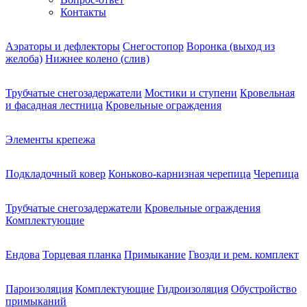
Контакты
Аэраторы и дефлекторы
Снегостопор
Воронка (выход из
желоба)
Нижнее колено (слив)
Трубчатые снегозадержатели
Мостики и ступени
Кровельная
и фасадная лестница
Кровельные ограждения
Элементы крепежа
Подкладочный ковер
Коньково-карнизная черепица
Черепица
Трубчатые снегозадержатели
Кровельные ограждения
Комплектующие
Ендова
Торцевая планка
Примыкание
Гвозди и рем. комплект
Пароизоляция
Комплектующие
Гидроизоляция
Обустройство
примыканий