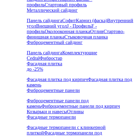
профиль
Стартовый профиль
Металлический сайдинг
Панель сайдинга
Софит
Карниз (фаска)
Внутренний
угол
Внешний угол
J - Профиль
F -
профиль
Околооконная планка
Отлив
Стартово-
финишная планка
Стыковочная планка
Фиброцементный сайдинг
Панель сайдинга
Комплектующие
Cedral
Фибростар
Фасадная плитка
до -25%
Фасадная плитка под кирпич
Фасадная плитка под
камень
Фиброцементные панели
Фиброцементные панели под
камень
Фиброцементные панели под кирпич
Козырьки и навесы
Отливы
Фасадные термопанели
Фасадные термопанели с клинкерной
плиткой
Фасадные термопанели под