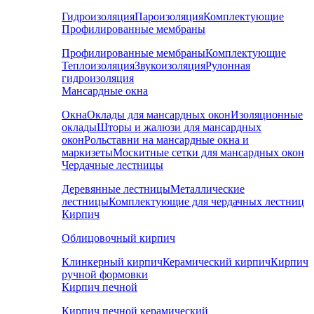
Гидроизоляция
Пароизоляция
Комплектующие
Профилированные мембраны
Профилированные мембраны
Комплектующие
Теплоизоляция
Звукоизоляция
Рулонная
гидроизоляция
Мансардные окна
Окна
Оклады для мансардных окон
Изоляционные
оклады
Шторы и жалюзи для мансардных
окон
Рольставни на мансардные окна и
маркизеты
Москитные сетки для мансардных окон
Чердачные лестницы
Деревянные лестницы
Металлические
лестницы
Комплектующие для чердачных лестниц
Кирпич
Облицовочный кирпич
Клинкерный кирпич
Керамический кирпич
Кирпич
ручной формовки
Кирпич печной
Кирпич печной керамический