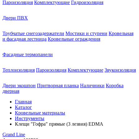
Пароизоляция
Комплектующие
Гидроизоляция
Двери ПВХ
Трубчатые снегозадержатели
Мостики и ступени
Кровельная
и фасадная лестница
Кровельные ограждения
Фасадные термопанели
Теплоизоляция
Пароизоляция
Комплектующие
Звукоизоляция
Двери экошпон
Притворная планка
Наличники
Коробка
дверная
Главная
Каталог
Кровельные материалы
Инструменты
Клещи "Гофра" прямые (3 лезвия) EDMA
Grand Line