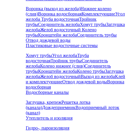
Воронка (выход из желоба)
Нижнее колено
(слив)
Воронка водосборная
Комплектующие
Угол
желоба
Труба водосточная
Тройник
трубы
Соединитель желоба
Хомут трубы
Заглушка
желоба
Желоб водосточный
Колено
трубы
Кронштейн желоба
Соединитель трубы
Отвод дождевой воды
Пластиковые водосточные системы
Хомут трубы
Угол желоба
Труба
водосточная
Тройник трубы
Соединитель
желоба
Колено нижнее (слив)
Соединитель
трубы
Кронштейн желоба
Колено трубы
Заглушка
желоба
Желоб водосточный
Выход из желоба
Клей
и комплектующие
Отвод дождевой воды
Воронка
водосборная
Водосборные каналы
Заглушка, крепеж
Решетка лотка
(канала)
Дождеприемник
Водоприемный лоток
(канал)
Утеплитель и изоляция
Гидро-, пароизоляция