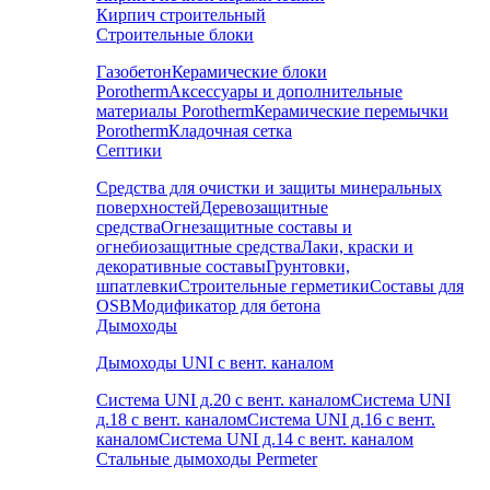
Кирпич строительный
Строительные блоки
Газобетон
Керамические блоки
Porotherm
Аксессуары и дополнительные
материалы Porotherm
Керамические перемычки
Porotherm
Кладочная сетка
Септики
Средства для очистки и защиты минеральных
поверхностей
Деревозащитные
средства
Огнезащитные составы и
огнебиозащитные средства
Лаки, краски и
декоративные составы
Грунтовки,
шпатлевки
Строительные герметики
Составы для
OSB
Модификатор для бетона
Дымоходы
Дымоходы UNI с вент. каналом
Система UNI д.20 с вент. каналом
Система UNI
д.18 с вент. каналом
Система UNI д.16 с вент.
каналом
Система UNI д.14 с вент. каналом
Стальные дымоходы Permeter