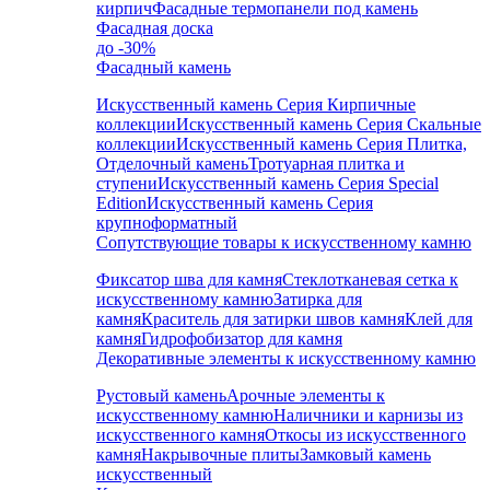
кирпич
Фасадные термопанели под камень
Фасадная доска
до -30%
Фасадный камень
Искусственный камень Серия Кирпичные
коллекции
Искусственный камень Серия Скальные
коллекции
Искусственный камень Серия Плитка,
Отделочный камень
Тротуарная плитка и
ступени
Искусственный камень Серия Special
Edition
Искусственный камень Серия
крупноформатный
Сопутствующие товары к искусственному камню
Фиксатор шва для камня
Стеклотканевая сетка к
искусственному камню
Затирка для
камня
Краситель для затирки швов камня
Клей для
камня
Гидрофобизатор для камня
Декоративные элементы к искусственному камню
Рустовый камень
Арочные элементы к
искусственному камню
Наличники и карнизы из
искусственного камня
Откосы из искусственного
камня
Накрывочные плиты
Замковый камень
искусственный