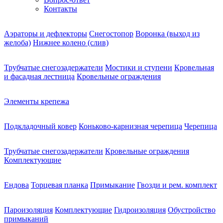
Контакты
Аэраторы и дефлекторы
Снегостопор
Воронка (выход из
желоба)
Нижнее колено (слив)
Трубчатые снегозадержатели
Мостики и ступени
Кровельная
и фасадная лестница
Кровельные ограждения
Элементы крепежа
Подкладочный ковер
Коньково-карнизная черепица
Черепица
Трубчатые снегозадержатели
Кровельные ограждения
Комплектующие
Ендова
Торцевая планка
Примыкание
Гвозди и рем. комплект
Пароизоляция
Комплектующие
Гидроизоляция
Обустройство
примыканий