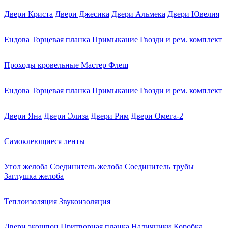
Двери Криста
Двери Джесика
Двери Альмека
Двери Ювелия
Ендова
Торцевая планка
Примыкание
Гвозди и рем. комплект
Проходы кровельные Мастер Флеш
Ендова
Торцевая планка
Примыкание
Гвозди и рем. комплект
Двери Яна
Двери Элиза
Двери Рим
Двери Омега-2
Самоклеющиеся ленты
Угол желоба
Соединитель желоба
Соединитель трубы
Заглушка желоба
Теплоизоляция
Звукоизоляция
Двери экошпон
Притворная планка
Наличники
Коробка