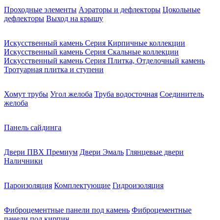
Проходные элементы
Аэраторы и дефлекторы
Цокольные
дефлекторы
Выход на крышу
Искусственный камень Серия Кирпичные коллекции
Искусственный камень Серия Скальные коллекции
Искусственный камень Серия Плитка, Отделочный камень
Тротуарная плитка и ступени
Хомут трубы
Угол желоба
Труба водосточная
Соединитель
желоба
Панель сайдинга
Двери ПВХ Премиум
Двери Эмаль
Глянцевые двери
Наличники
Пароизоляция
Комплектующие
Гидроизоляция
Фиброцементные панели под камень
Фиброцементные
панели под кирпич