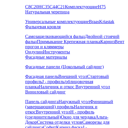
С8
С20
НС35
С44
С21
Комплектующие
Н75
Натуральная черепица
Универсальные комплектующие
Braas
Kriastak
Фальцевая кровля
Самозащелкивающийся фальц
Двойной стоячий
фальц
Примыкание
Крепежная планка
Карниз
Вент
прогон и кляммеры
Ондулин
Инструменты
Фасадные материалы
Фасадные панели (Цокольный сайдинг)
Фасадная панель
Внешний угол
Стартовый
профиль
J - профиль/облицовочная
планка
Наличник и откос
Внутренний угол
Виниловый сайдинг
Панель сайдинга
Наружный угол
Финишный
(завершающий) профиль
Наличник и
откос
Внутренний угол
H - профиль
(соединительный)
Окно для чердака
Альта-
Декор
Система отделки углов
Саморезы для
сайдинга
Софит
Карниз фаска
J -