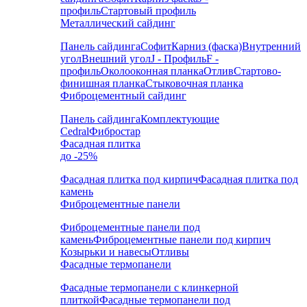
профиль
Стартовый профиль
Металлический сайдинг
Панель сайдинга
Софит
Карниз (фаска)
Внутренний
угол
Внешний угол
J - Профиль
F -
профиль
Околооконная планка
Отлив
Стартово-
финишная планка
Стыковочная планка
Фиброцементный сайдинг
Панель сайдинга
Комплектующие
Cedral
Фибростар
Фасадная плитка
до -25%
Фасадная плитка под кирпич
Фасадная плитка под
камень
Фиброцементные панели
Фиброцементные панели под
камень
Фиброцементные панели под кирпич
Козырьки и навесы
Отливы
Фасадные термопанели
Фасадные термопанели с клинкерной
плиткой
Фасадные термопанели под