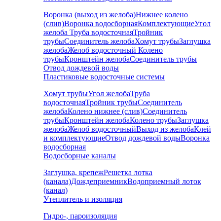
Воронка (выход из желоба)
Нижнее колено
(слив)
Воронка водосборная
Комплектующие
Угол
желоба
Труба водосточная
Тройник
трубы
Соединитель желоба
Хомут трубы
Заглушка
желоба
Желоб водосточный
Колено
трубы
Кронштейн желоба
Соединитель трубы
Отвод дождевой воды
Пластиковые водосточные системы
Хомут трубы
Угол желоба
Труба
водосточная
Тройник трубы
Соединитель
желоба
Колено нижнее (слив)
Соединитель
трубы
Кронштейн желоба
Колено трубы
Заглушка
желоба
Желоб водосточный
Выход из желоба
Клей
и комплектующие
Отвод дождевой воды
Воронка
водосборная
Водосборные каналы
Заглушка, крепеж
Решетка лотка
(канала)
Дождеприемник
Водоприемный лоток
(канал)
Утеплитель и изоляция
Гидро-, пароизоляция