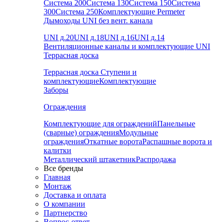
Система 200
Система 130
Система 150
Система
300
Система 250
Комплектующие Permeter
Дымоходы UNI без вент. канала
UNI д.20
UNI д.18
UNI д.16
UNI д.14
Вентиляционные каналы и комплектующие UNI
Террасная доска
Террасная доска
Ступени и
комплектующие
Комплектующие
Заборы
Ограждения
Комплектующие для ограждений
Панельные
(сварные) ограждения
Модульные
ограждения
Откатные ворота
Распашные ворота и
калитки
Металлический штакетник
Распродажа
Все бренды
Главная
Монтаж
Доставка и оплата
О компании
Партнерство
Вопрос-ответ