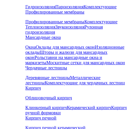
Гидроизоляция
Пароизоляция
Комплектующие
Профилированные мембраны
Профилированные мембраны
Комплектующие
Теплоизоляция
Звукоизоляция
Рулонная
гидроизоляция
Мансардные окна
Окна
Оклады для мансардных окон
Изоляционные
оклады
Шторы и жалюзи для мансардных
окон
Рольставни на мансардные окна и
маркизеты
Москитные сетки для мансардных окон
Чердачные лестницы
Деревянные лестницы
Металлические
лестницы
Комплектующие для чердачных лестниц
Кирпич
Облицовочный кирпич
Клинкерный кирпич
Керамический кирпич
Кирпич
ручной формовки
Кирпич печной
Кирпич печной керамический