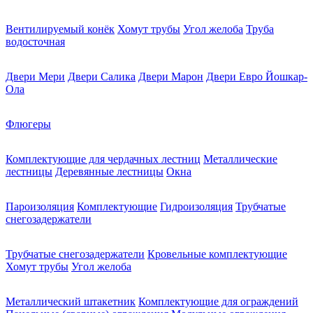
Вентилируемый конёк
Хомут трубы
Угол желоба
Труба
водосточная
Двери Мери
Двери Салика
Двери Марон
Двери Евро Йошкар-
Ола
Флюгеры
Комплектующие для чердачных лестниц
Металлические
лестницы
Деревянные лестницы
Окна
Пароизоляция
Комплектующие
Гидроизоляция
Трубчатые
снегозадержатели
Трубчатые снегозадержатели
Кровельные комплектующие
Хомут трубы
Угол желоба
Металлический штакетник
Комплектующие для ограждений