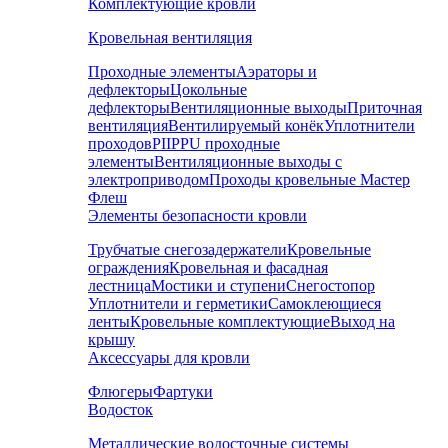
Комплектующие кровли
Кровельная вентиляция
Проходные элементы
Аэраторы и
дефлекторы
Цокольные
дефлекторы
Вентиляционные выходы
Приточная
вентиляция
Вентилируемый конёк
Уплотнители
проходов
PIIPPU проходные
элементы
Вентиляционные выходы с
электроприводом
Проходы кровельные Мастер
Флеш
Элементы безопасности кровли
Трубчатые снегозадержатели
Кровельные
ограждения
Кровельная и фасадная
лестница
Мостики и ступени
Снегостопор
Уплотнители и герметики
Самоклеющиеся
ленты
Кровельные комплектующие
Выход на
крышу
Аксессуары для кровли
Флюгеры
Фартуки
Водосток
Металлические водосточные системы