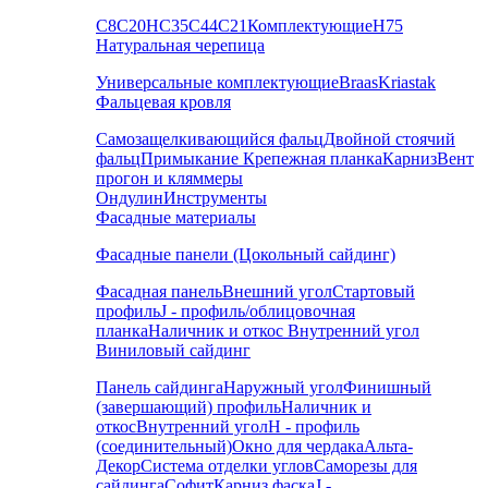
С8
С20
НС35
С44
С21
Комплектующие
Н75
Натуральная черепица
Универсальные комплектующие
Braas
Kriastak
Фальцевая кровля
Самозащелкивающийся фальц
Двойной стоячий
фальц
Примыкание
Крепежная планка
Карниз
Вент
прогон и кляммеры
Ондулин
Инструменты
Фасадные материалы
Фасадные панели (Цокольный сайдинг)
Фасадная панель
Внешний угол
Стартовый
профиль
J - профиль/облицовочная
планка
Наличник и откос
Внутренний угол
Виниловый сайдинг
Панель сайдинга
Наружный угол
Финишный
(завершающий) профиль
Наличник и
откос
Внутренний угол
H - профиль
(соединительный)
Окно для чердака
Альта-
Декор
Система отделки углов
Саморезы для
сайдинга
Софит
Карниз фаска
J -