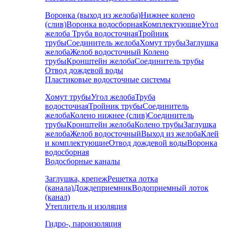
Воронка (выход из желоба)
Нижнее колено
(слив)
Воронка водосборная
Комплектующие
Угол
желоба
Труба водосточная
Тройник
трубы
Соединитель желоба
Хомут трубы
Заглушка
желоба
Желоб водосточный
Колено
трубы
Кронштейн желоба
Соединитель трубы
Отвод дождевой воды
Пластиковые водосточные системы
Хомут трубы
Угол желоба
Труба
водосточная
Тройник трубы
Соединитель
желоба
Колено нижнее (слив)
Соединитель
трубы
Кронштейн желоба
Колено трубы
Заглушка
желоба
Желоб водосточный
Выход из желоба
Клей
и комплектующие
Отвод дождевой воды
Воронка
водосборная
Водосборные каналы
Заглушка, крепеж
Решетка лотка
(канала)
Дождеприемник
Водоприемный лоток
(канал)
Утеплитель и изоляция
Гидро-, пароизоляция