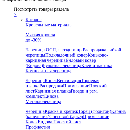
Посмотреть товары раздела
×
Каталог
Кровельные материалы
Мягкая кровля
до -30%
Черепица
ОСП, гвозди и пр.
Распродажа гибкой
черепицы
Подкладочный ковер
Коньково-
карнизная черепица
Ендовый ковер
(Ендова)
Рулонная черепица
Клей и мастика
Композитная черепица
Черепица
Конек
Вентиляция
Торцевая
планка
Распродажа
Примыкание
Плоский
лист
Карнизная планка
Гвозди и рем.
комплект
Ендова
Металлочерепица
Черепица
Краска и крепеж
Торец (фронтон)
Карниз
(капельник)
Снеговой барьер
Примыкание
Конек
Ендова
Плоский лист
Профнастил