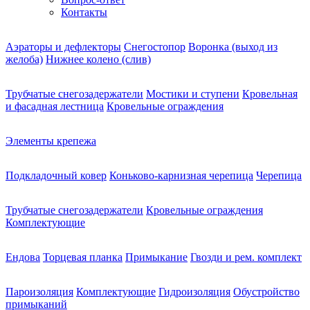
Контакты
Аэраторы и дефлекторы
Снегостопор
Воронка (выход из
желоба)
Нижнее колено (слив)
Трубчатые снегозадержатели
Мостики и ступени
Кровельная
и фасадная лестница
Кровельные ограждения
Элементы крепежа
Подкладочный ковер
Коньково-карнизная черепица
Черепица
Трубчатые снегозадержатели
Кровельные ограждения
Комплектующие
Ендова
Торцевая планка
Примыкание
Гвозди и рем. комплект
Пароизоляция
Комплектующие
Гидроизоляция
Обустройство
примыканий