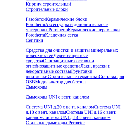
Кирпич строительный
Строительные блоки
Газобетон
Керамические блоки
Porotherm
Аксессуары и дополнительные
материалы Porotherm
Керамические перемычки
Porotherm
Кладочная сетка
Септики
Средства для очистки и защиты минеральных
поверхностей
Деревозащитные
средства
Огнезащитные составы и
огнебиозащитные средства
Лаки, краски и
декоративные составы
Грунтовки,
шпатлевки
Строительные герметики
Составы для
OSB
Модификатор для бетона
Дымоходы
Дымоходы UNI с вент. каналом
Система UNI д.20 с вент. каналом
Система UNI
д.18 с вент. каналом
Система UNI д.16 с вент.
каналом
Система UNI д.14 с вент. каналом
Стальные дымоходы Permeter