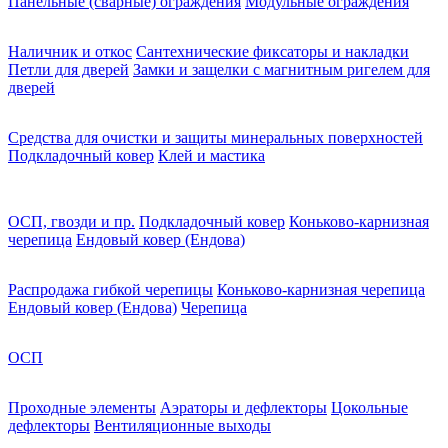
Панельные (сварные) ограждения
Модульные ограждения
Наличник и откос
Сантехнические фиксаторы и накладки
Петли для дверей
Замки и защелки с магнитным ригелем для
дверей
Средства для очистки и защиты минеральных поверхностей
Подкладочный ковер
Клей и мастика
ОСП, гвозди и пр.
Подкладочный ковер
Коньково-карнизная
черепица
Ендовый ковер (Ендова)
Распродажа гибкой черепицы
Коньково-карнизная черепица
Ендовый ковер (Ендова)
Черепица
ОСП
Проходные элементы
Аэраторы и дефлекторы
Цокольные
дефлекторы
Вентиляционные выходы