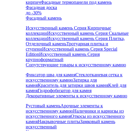
кирпич
Фасадные термопанели под камень
Фасадная доска
до -30%
Фасадный камень
Искусственный камень Серия Кирпичные
коллекции
Искусственный камень Серия Скальные
коллекции
Искусственный камень Серия Плитка,
Отделочный камень
Тротуарная плитка и
ступени
Искусственный камень Серия Special
Edition
Искусственный камень Серия
крупноформатный
Сопутствующие товары к искусственному камню
Фиксатор шва для камня
Стеклотканевая сетка к
искусственному камню
Затирка для
камня
Краситель для затирки швов камня
Клей для
камня
Гидрофобизатор для камня
Декоративные элементы к искусственному камню
Рустовый камень
Арочные элементы к
искусственному камню
Наличники и карнизы из
искусственного камня
Откосы из искусственного
камня
Накрывочные плиты
Замковый камень
искусственный