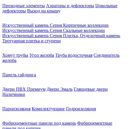
Проходные элементы
Аэраторы и дефлекторы
Цокольные
дефлекторы
Выход на крышу
Искусственный камень Серия Кирпичные коллекции
Искусственный камень Серия Скальные коллекции
Искусственный камень Серия Плитка, Отделочный камень
Тротуарная плитка и ступени
Хомут трубы
Угол желоба
Труба водосточная
Соединитель
желоба
Панель сайдинга
Двери ПВХ Премиум
Двери Эмаль
Глянцевые двери
Наличники
Пароизоляция
Комплектующие
Гидроизоляция
Фиброцементные панели под камень
Фиброцементные
панели под кирпич