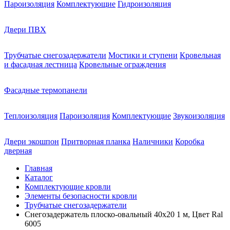
Пароизоляция
Комплектующие
Гидроизоляция
Двери ПВХ
Трубчатые снегозадержатели
Мостики и ступени
Кровельная
и фасадная лестница
Кровельные ограждения
Фасадные термопанели
Теплоизоляция
Пароизоляция
Комплектующие
Звукоизоляция
Двери экошпон
Притворная планка
Наличники
Коробка
дверная
Главная
Каталог
Комплектующие кровли
Элементы безопасности кровли
Трубчатые снегозадержатели
Снегозадержатель плоско-овальный 40х20 1 м, Цвет Ral
6005