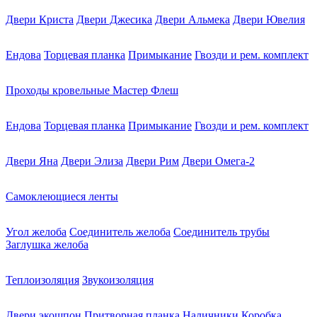
Двери Криста
Двери Джесика
Двери Альмека
Двери Ювелия
Ендова
Торцевая планка
Примыкание
Гвозди и рем. комплект
Проходы кровельные Мастер Флеш
Ендова
Торцевая планка
Примыкание
Гвозди и рем. комплект
Двери Яна
Двери Элиза
Двери Рим
Двери Омега-2
Самоклеющиеся ленты
Угол желоба
Соединитель желоба
Соединитель трубы
Заглушка желоба
Теплоизоляция
Звукоизоляция
Двери экошпон
Притворная планка
Наличники
Коробка