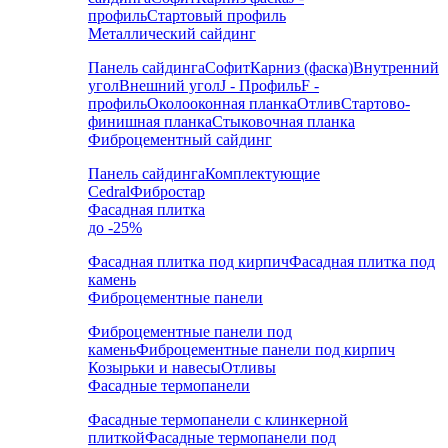
профиль
Стартовый профиль
Металлический сайдинг
Панель сайдинга
Софит
Карниз (фаска)
Внутренний
угол
Внешний угол
J - Профиль
F -
профиль
Околооконная планка
Отлив
Стартово-
финишная планка
Стыковочная планка
Фиброцементный сайдинг
Панель сайдинга
Комплектующие
Cedral
Фибростар
Фасадная плитка
до -25%
Фасадная плитка под кирпич
Фасадная плитка под
камень
Фиброцементные панели
Фиброцементные панели под
камень
Фиброцементные панели под кирпич
Козырьки и навесы
Отливы
Фасадные термопанели
Фасадные термопанели с клинкерной
плиткой
Фасадные термопанели под