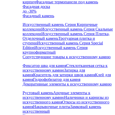
кирпич
Фасадные термопанели под камень
Фасадная доска
до -30%
Фасадный камень
Искусственный камень Серия Кирпичные
коллекции
Искусственный камень Серия Скальные
коллекции
Искусственный камень Серия Плитка,
Отделочный камень
Тротуарная плитка и
ступени
Искусственный камень Серия Special
Edition
Искусственный камень Серия
крупноформатный
Сопутствующие товары к искусственному камню
Фиксатор шва для камня
Стеклотканевая сетка к
искусственному камню
Затирка для
камня
Краситель для затирки швов камня
Клей для
камня
Гидрофобизатор для камня
Декоративные элементы к искусственному камню
Рустовый камень
Арочные элементы к
искусственному камню
Наличники и карнизы из
искусственного камня
Откосы из искусственного
камня
Накрывочные плиты
Замковый камень
искусственный