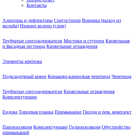
Контакты
Аэраторы и дефлекторы
Снегостопор
Воронка (выход из
желоба)
Нижнее колено (слив)
Трубчатые снегозадержатели
Мостики и ступени
Кровельная
и фасадная лестница
Кровельные ограждения
Элементы крепежа
Подкладочный ковер
Коньково-карнизная черепица
Черепица
Трубчатые снегозадержатели
Кровельные ограждения
Комплектующие
Ендова
Торцевая планка
Примыкание
Гвозди и рем. комплект
Пароизоляция
Комплектующие
Гидроизоляция
Обустройство
примыканий