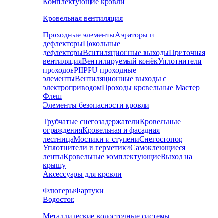
Комплектующие кровли
Кровельная вентиляция
Проходные элементы
Аэраторы и
дефлекторы
Цокольные
дефлекторы
Вентиляционные выходы
Приточная
вентиляция
Вентилируемый конёк
Уплотнители
проходов
PIIPPU проходные
элементы
Вентиляционные выходы с
электроприводом
Проходы кровельные Мастер
Флеш
Элементы безопасности кровли
Трубчатые снегозадержатели
Кровельные
ограждения
Кровельная и фасадная
лестница
Мостики и ступени
Снегостопор
Уплотнители и герметики
Самоклеющиеся
ленты
Кровельные комплектующие
Выход на
крышу
Аксессуары для кровли
Флюгеры
Фартуки
Водосток
Металлические водосточные системы