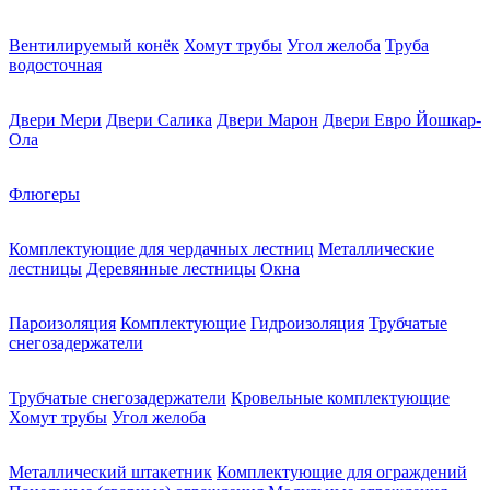
Вентилируемый конёк
Хомут трубы
Угол желоба
Труба
водосточная
Двери Мери
Двери Салика
Двери Марон
Двери Евро Йошкар-
Ола
Флюгеры
Комплектующие для чердачных лестниц
Металлические
лестницы
Деревянные лестницы
Окна
Пароизоляция
Комплектующие
Гидроизоляция
Трубчатые
снегозадержатели
Трубчатые снегозадержатели
Кровельные комплектующие
Хомут трубы
Угол желоба
Металлический штакетник
Комплектующие для ограждений