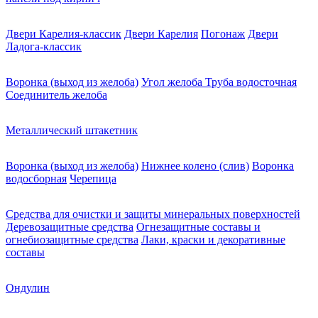
Двери Карелия-классик
Двери Карелия
Погонаж
Двери
Ладога-классик
Воронка (выход из желоба)
Угол желоба
Труба водосточная
Соединитель желоба
Металлический штакетник
Воронка (выход из желоба)
Нижнее колено (слив)
Воронка
водосборная
Черепица
Средства для очистки и защиты минеральных поверхностей
Деревозащитные средства
Огнезащитные составы и
огнебиозащитные средства
Лаки, краски и декоративные
составы
Ондулин