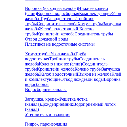
Воронка (выход из желоба)
Нижнее колено
(слив)
Воронка водосборная
Комплектующие
Угол
желоба
Труба водосточная
Тройник
трубы
Соединитель желоба
Хомут трубы
Заглушка
желоба
Желоб водосточный
Колено
трубы
Кронштейн желоба
Соединитель трубы
Отвод дождевой воды
Пластиковые водосточные системы
Хомут трубы
Угол желоба
Труба
водосточная
Тройник трубы
Соединитель
желоба
Колено нижнее (слив)
Соединитель
трубы
Кронштейн желоба
Колено трубы
Заглушка
желоба
Желоб водосточный
Выход из желоба
Клей
и комплектующие
Отвод дождевой воды
Воронка
водосборная
Водосборные каналы
Заглушка, крепеж
Решетка лотка
(канала)
Дождеприемник
Водоприемный лоток
(канал)
Утеплитель и изоляция
Гидро-, пароизоляция