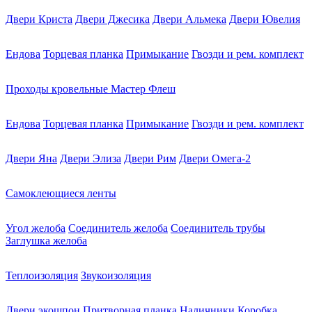
Двери Криста
Двери Джесика
Двери Альмека
Двери Ювелия
Ендова
Торцевая планка
Примыкание
Гвозди и рем. комплект
Проходы кровельные Мастер Флеш
Ендова
Торцевая планка
Примыкание
Гвозди и рем. комплект
Двери Яна
Двери Элиза
Двери Рим
Двери Омега-2
Самоклеющиеся ленты
Угол желоба
Соединитель желоба
Соединитель трубы
Заглушка желоба
Теплоизоляция
Звукоизоляция
Двери экошпон
Притворная планка
Наличники
Коробка