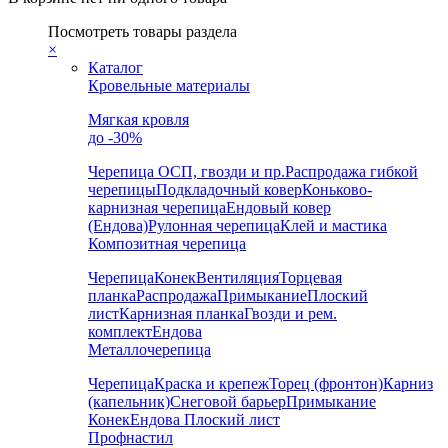
Посмотреть товары раздела
×
Каталог
Кровельные материалы
Мягкая кровля
до -30%
Черепица
ОСП, гвозди и пр.
Распродажа гибкой
черепицы
Подкладочный ковер
Коньково-
карнизная черепица
Ендовый ковер
(Ендова)
Рулонная черепица
Клей и мастика
Композитная черепица
Черепица
Конек
Вентиляция
Торцевая
планка
Распродажа
Примыкание
Плоский
лист
Карнизная планка
Гвозди и рем.
комплект
Ендова
Металлочерепица
Черепица
Краска и крепеж
Торец (фронтон)
Карниз
(капельник)
Снеговой барьер
Примыкание
Конек
Ендова
Плоский лист
Профнастил