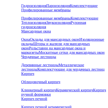
Гидроизоляция
Пароизоляция
Комплектующие
Профилированные мембраны
Профилированные мембраны
Комплектующие
Теплоизоляция
Звукоизоляция
Рулонная
гидроизоляция
Мансардные окна
Окна
Оклады для мансардных окон
Изоляционные
оклады
Шторы и жалюзи для мансардных
окон
Рольставни на мансардные окна и
маркизеты
Москитные сетки для мансардных окон
Чердачные лестницы
Деревянные лестницы
Металлические
лестницы
Комплектующие для чердачных лестниц
Кирпич
Облицовочный кирпич
Клинкерный кирпич
Керамический кирпич
Кирпич
ручной формовки
Кирпич печной
Кирпич печной керамический