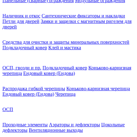
Панельные (сварные) ограждения
Модульные ограждения
Наличник и откос
Сантехнические фиксаторы и накладки
Петли для дверей
Замки и защелки с магнитным ригелем для
дверей
Средства для очистки и защиты минеральных поверхностей
Подкладочный ковер
Клей и мастика
ОСП, гвозди и пр.
Подкладочный ковер
Коньково-карнизная
черепица
Ендовый ковер (Ендова)
Распродажа гибкой черепицы
Коньково-карнизная черепица
Ендовый ковер (Ендова)
Черепица
ОСП
Проходные элементы
Аэраторы и дефлекторы
Цокольные
дефлекторы
Вентиляционные выходы