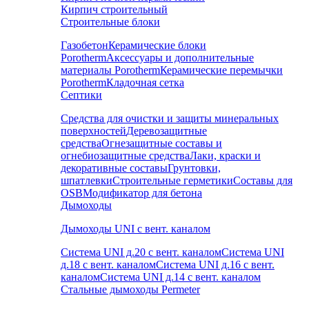
Кирпич строительный
Строительные блоки
Газобетон
Керамические блоки
Porotherm
Аксессуары и дополнительные
материалы Porotherm
Керамические перемычки
Porotherm
Кладочная сетка
Септики
Средства для очистки и защиты минеральных
поверхностей
Деревозащитные
средства
Огнезащитные составы и
огнебиозащитные средства
Лаки, краски и
декоративные составы
Грунтовки,
шпатлевки
Строительные герметики
Составы для
OSB
Модификатор для бетона
Дымоходы
Дымоходы UNI с вент. каналом
Система UNI д.20 с вент. каналом
Система UNI
д.18 с вент. каналом
Система UNI д.16 с вент.
каналом
Система UNI д.14 с вент. каналом
Стальные дымоходы Permeter