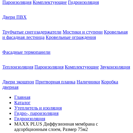
Пароизоляция
Комплектующие
Гидроизоляция
Двери ПВХ
Трубчатые снегозадержатели
Мостики и ступени
Кровельная
и фасадная лестница
Кровельные ограждения
Фасадные термопанели
Теплоизоляция
Пароизоляция
Комплектующие
Звукоизоляция
Двери экошпон
Притворная планка
Наличники
Коробка
дверная
Главная
Каталог
Утеплитель и изоляция
Гидро-, пароизоляция
Гидроизоляция
MAXX PLUS Диффузионная мембрана с
адсорбционным слоем, Размер 75м2