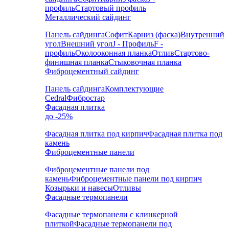
профиль
Стартовый профиль
Металлический сайдинг
Панель сайдинга
Софит
Карниз (фаска)
Внутренний
угол
Внешний угол
J - Профиль
F -
профиль
Околооконная планка
Отлив
Стартово-
финишная планка
Стыковочная планка
Фиброцементный сайдинг
Панель сайдинга
Комплектующие
Cedral
Фибростар
Фасадная плитка
до -25%
Фасадная плитка под кирпич
Фасадная плитка под
камень
Фиброцементные панели
Фиброцементные панели под
камень
Фиброцементные панели под кирпич
Козырьки и навесы
Отливы
Фасадные термопанели
Фасадные термопанели с клинкерной
плиткой
Фасадные термопанели под