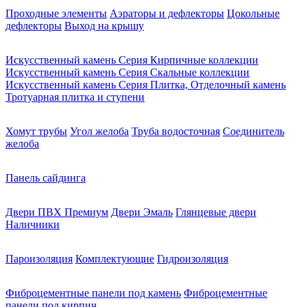
Проходные элементы
Аэраторы и дефлекторы
Цокольные
дефлекторы
Выход на крышу
Искусственный камень Серия Кирпичные коллекции
Искусственный камень Серия Скальные коллекции
Искусственный камень Серия Плитка, Отделочный камень
Тротуарная плитка и ступени
Хомут трубы
Угол желоба
Труба водосточная
Соединитель
желоба
Панель сайдинга
Двери ПВХ Премиум
Двери Эмаль
Глянцевые двери
Наличники
Пароизоляция
Комплектующие
Гидроизоляция
Фиброцементные панели под камень
Фиброцементные
панели под кирпич