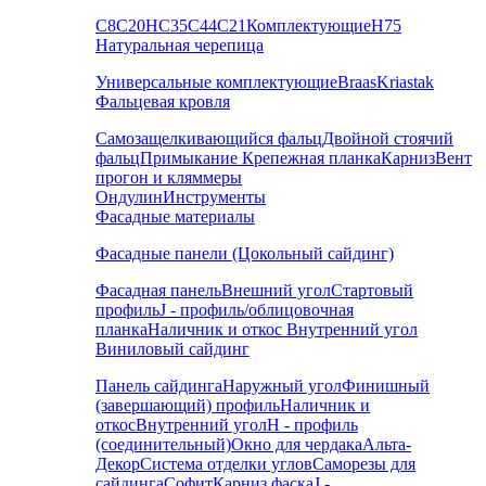
С8
С20
НС35
С44
С21
Комплектующие
Н75
Натуральная черепица
Универсальные комплектующие
Braas
Kriastak
Фальцевая кровля
Самозащелкивающийся фальц
Двойной стоячий
фальц
Примыкание
Крепежная планка
Карниз
Вент
прогон и кляммеры
Ондулин
Инструменты
Фасадные материалы
Фасадные панели (Цокольный сайдинг)
Фасадная панель
Внешний угол
Стартовый
профиль
J - профиль/облицовочная
планка
Наличник и откос
Внутренний угол
Виниловый сайдинг
Панель сайдинга
Наружный угол
Финишный
(завершающий) профиль
Наличник и
откос
Внутренний угол
H - профиль
(соединительный)
Окно для чердака
Альта-
Декор
Система отделки углов
Саморезы для
сайдинга
Софит
Карниз фаска
J -