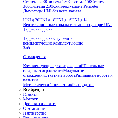
Система 200
Система 130
Система 150
Система
300
Система 250
Комплектующие Permeter
Дымоходы UNI без вент. канала
UNI д.20
UNI д.18
UNI д.16
UNI д.14
Вентиляционные каналы и комплектующие UNI
Террасная доска
Террасная доска
Ступени и
комплектующие
Комплектующие
Заборы
Ограждения
Комплектующие для ограждений
Панельные
(сварные) ограждения
Модульные
ограждения
Откатные ворота
Распашные ворота и
калитки
Металлический штакетник
Распродажа
Все бренды
Главная
Монтаж
Доставка и оплата
О компании
Партнерство
Вопрос-ответ