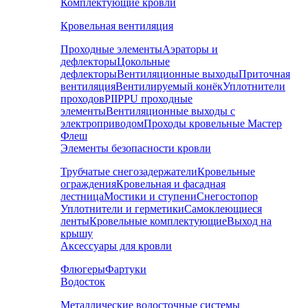
Комплектующие кровли
Кровельная вентиляция
Проходные элементы
Аэраторы и
дефлекторы
Цокольные
дефлекторы
Вентиляционные выходы
Приточная
вентиляция
Вентилируемый конёк
Уплотнители
проходов
PIIPPU проходные
элементы
Вентиляционные выходы с
электроприводом
Проходы кровельные Мастер
Флеш
Элементы безопасности кровли
Трубчатые снегозадержатели
Кровельные
ограждения
Кровельная и фасадная
лестница
Мостики и ступени
Снегостопор
Уплотнители и герметики
Самоклеющиеся
ленты
Кровельные комплектующие
Выход на
крышу
Аксессуары для кровли
Флюгеры
Фартуки
Водосток
Металлические водосточные системы