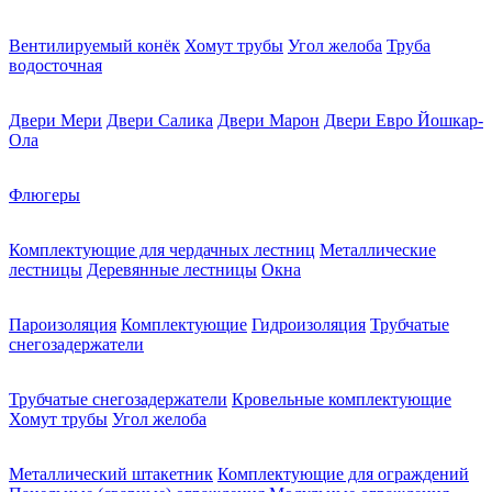
Вентилируемый конёк
Хомут трубы
Угол желоба
Труба
водосточная
Двери Мери
Двери Салика
Двери Марон
Двери Евро Йошкар-
Ола
Флюгеры
Комплектующие для чердачных лестниц
Металлические
лестницы
Деревянные лестницы
Окна
Пароизоляция
Комплектующие
Гидроизоляция
Трубчатые
снегозадержатели
Трубчатые снегозадержатели
Кровельные комплектующие
Хомут трубы
Угол желоба
Металлический штакетник
Комплектующие для ограждений