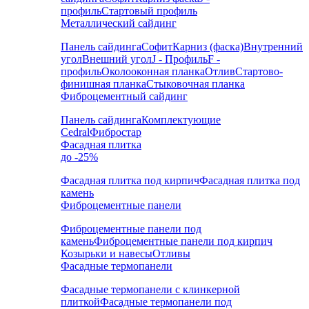
профиль
Стартовый профиль
Металлический сайдинг
Панель сайдинга
Софит
Карниз (фаска)
Внутренний
угол
Внешний угол
J - Профиль
F -
профиль
Околооконная планка
Отлив
Стартово-
финишная планка
Стыковочная планка
Фиброцементный сайдинг
Панель сайдинга
Комплектующие
Cedral
Фибростар
Фасадная плитка
до -25%
Фасадная плитка под кирпич
Фасадная плитка под
камень
Фиброцементные панели
Фиброцементные панели под
камень
Фиброцементные панели под кирпич
Козырьки и навесы
Отливы
Фасадные термопанели
Фасадные термопанели с клинкерной
плиткой
Фасадные термопанели под