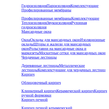
Гидроизоляция
Пароизоляция
Комплектующие
Профилированные мембраны
Профилированные мембраны
Комплектующие
Теплоизоляция
Звукоизоляция
Рулонная
гидроизоляция
Мансардные окна
Окна
Оклады для мансардных окон
Изоляционные
оклады
Шторы и жалюзи для мансардных
окон
Рольставни на мансардные окна и
маркизеты
Москитные сетки для мансардных окон
Чердачные лестницы
Деревянные лестницы
Металлические
лестницы
Комплектующие для чердачных лестниц
Кирпич
Облицовочный кирпич
Клинкерный кирпич
Керамический кирпич
Кирпич
ручной формовки
Кирпич печной
Кирпич печной керамический