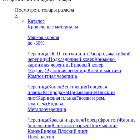
Посмотреть товары раздела
×
Каталог
Кровельные материалы
Мягкая кровля
до -30%
Черепица
ОСП, гвозди и пр.
Распродажа гибкой
черепицы
Подкладочный ковер
Коньково-
карнизная черепица
Ендовый ковер
(Ендова)
Рулонная черепица
Клей и мастика
Композитная черепица
Черепица
Конек
Вентиляция
Торцевая
планка
Распродажа
Примыкание
Плоский
лист
Карнизная планка
Гвозди и рем.
комплект
Ендова
Металлочерепица
Черепица
Краска и крепеж
Торец (фронтон)
Карниз
(капельник)
Снеговой барьер
Примыкание
Конек
Ендова
Плоский лист
Профнастил