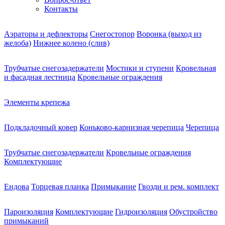
Контакты
Аэраторы и дефлекторы
Снегостопор
Воронка (выход из
желоба)
Нижнее колено (слив)
Трубчатые снегозадержатели
Мостики и ступени
Кровельная
и фасадная лестница
Кровельные ограждения
Элементы крепежа
Подкладочный ковер
Коньково-карнизная черепица
Черепица
Трубчатые снегозадержатели
Кровельные ограждения
Комплектующие
Ендова
Торцевая планка
Примыкание
Гвозди и рем. комплект
Пароизоляция
Комплектующие
Гидроизоляция
Обустройство
примыканий