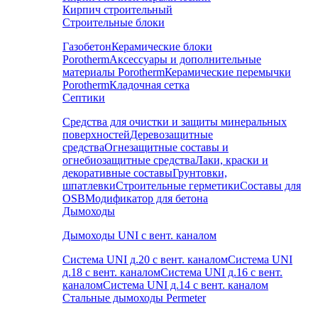
Кирпич строительный
Строительные блоки
Газобетон
Керамические блоки
Porotherm
Аксессуары и дополнительные
материалы Porotherm
Керамические перемычки
Porotherm
Кладочная сетка
Септики
Средства для очистки и защиты минеральных
поверхностей
Деревозащитные
средства
Огнезащитные составы и
огнебиозащитные средства
Лаки, краски и
декоративные составы
Грунтовки,
шпатлевки
Строительные герметики
Составы для
OSB
Модификатор для бетона
Дымоходы
Дымоходы UNI с вент. каналом
Система UNI д.20 с вент. каналом
Система UNI
д.18 с вент. каналом
Система UNI д.16 с вент.
каналом
Система UNI д.14 с вент. каналом
Стальные дымоходы Permeter