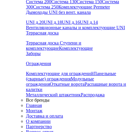
Система 200
Система 130
Система 150
Система
300
Система 250
Комплектующие Permeter
Дымоходы UNI без вент. канала
UNI д.20
UNI д.18
UNI д.16
UNI д.14
Вентиляционные каналы и комплектующие UNI
Террасная доска
Террасная доска
Ступени и
комплектующие
Комплектующие
Заборы
Ограждения
Комплектующие для ограждений
Панельные
(сварные) ограждения
Модульные
ограждения
Откатные ворота
Распашные ворота и
калитки
Металлический штакетник
Распродажа
Все бренды
Главная
Монтаж
Доставка и оплата
О компании
Партнерство
Вопрос-ответ