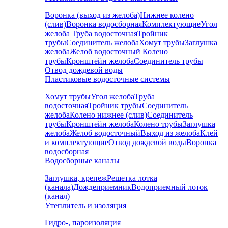
Воронка (выход из желоба)
Нижнее колено
(слив)
Воронка водосборная
Комплектующие
Угол
желоба
Труба водосточная
Тройник
трубы
Соединитель желоба
Хомут трубы
Заглушка
желоба
Желоб водосточный
Колено
трубы
Кронштейн желоба
Соединитель трубы
Отвод дождевой воды
Пластиковые водосточные системы
Хомут трубы
Угол желоба
Труба
водосточная
Тройник трубы
Соединитель
желоба
Колено нижнее (слив)
Соединитель
трубы
Кронштейн желоба
Колено трубы
Заглушка
желоба
Желоб водосточный
Выход из желоба
Клей
и комплектующие
Отвод дождевой воды
Воронка
водосборная
Водосборные каналы
Заглушка, крепеж
Решетка лотка
(канала)
Дождеприемник
Водоприемный лоток
(канал)
Утеплитель и изоляция
Гидро-, пароизоляция