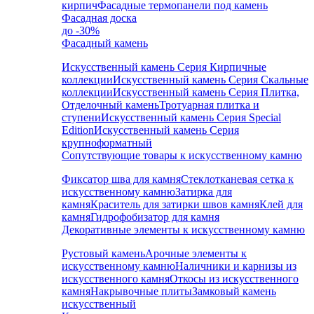
кирпич
Фасадные термопанели под камень
Фасадная доска
до -30%
Фасадный камень
Искусственный камень Серия Кирпичные
коллекции
Искусственный камень Серия Скальные
коллекции
Искусственный камень Серия Плитка,
Отделочный камень
Тротуарная плитка и
ступени
Искусственный камень Серия Special
Edition
Искусственный камень Серия
крупноформатный
Сопутствующие товары к искусственному камню
Фиксатор шва для камня
Стеклотканевая сетка к
искусственному камню
Затирка для
камня
Краситель для затирки швов камня
Клей для
камня
Гидрофобизатор для камня
Декоративные элементы к искусственному камню
Рустовый камень
Арочные элементы к
искусственному камню
Наличники и карнизы из
искусственного камня
Откосы из искусственного
камня
Накрывочные плиты
Замковый камень
искусственный