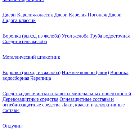
Двери Карелия-классик
Двери Карелия
Погонаж
Двери
Ладога-классик
Воронка (выход из желоба)
Угол желоба
Труба водосточная
Соединитель желоба
Металлический штакетник
Воронка (выход из желоба)
Нижнее колено (слив)
Воронка
водосборная
Черепица
Средства для очистки и защиты минеральных поверхностей
Деревозащитные средства
Огнезащитные составы и
огнебиозащитные средства
Лаки, краски и декоративные
составы
Ондулин