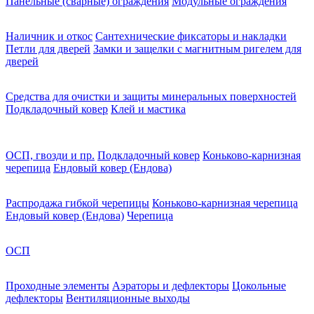
Панельные (сварные) ограждения
Модульные ограждения
Наличник и откос
Сантехнические фиксаторы и накладки
Петли для дверей
Замки и защелки с магнитным ригелем для
дверей
Средства для очистки и защиты минеральных поверхностей
Подкладочный ковер
Клей и мастика
ОСП, гвозди и пр.
Подкладочный ковер
Коньково-карнизная
черепица
Ендовый ковер (Ендова)
Распродажа гибкой черепицы
Коньково-карнизная черепица
Ендовый ковер (Ендова)
Черепица
ОСП
Проходные элементы
Аэраторы и дефлекторы
Цокольные
дефлекторы
Вентиляционные выходы