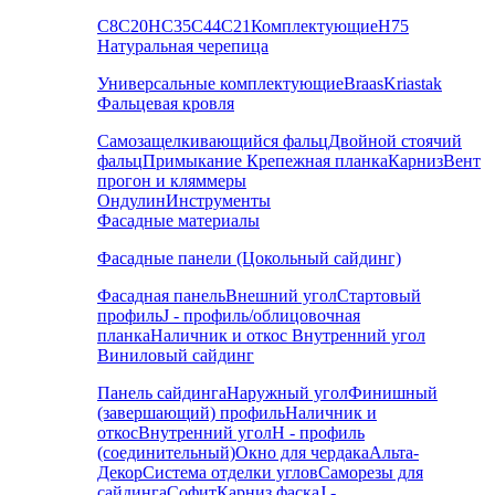
С8
С20
НС35
С44
С21
Комплектующие
Н75
Натуральная черепица
Универсальные комплектующие
Braas
Kriastak
Фальцевая кровля
Самозащелкивающийся фальц
Двойной стоячий
фальц
Примыкание
Крепежная планка
Карниз
Вент
прогон и кляммеры
Ондулин
Инструменты
Фасадные материалы
Фасадные панели (Цокольный сайдинг)
Фасадная панель
Внешний угол
Стартовый
профиль
J - профиль/облицовочная
планка
Наличник и откос
Внутренний угол
Виниловый сайдинг
Панель сайдинга
Наружный угол
Финишный
(завершающий) профиль
Наличник и
откос
Внутренний угол
H - профиль
(соединительный)
Окно для чердака
Альта-
Декор
Система отделки углов
Саморезы для
сайдинга
Софит
Карниз фаска
J -