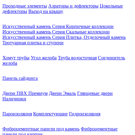
Проходные элементы
Аэраторы и дефлекторы
Цокольные
дефлекторы
Выход на крышу
Искусственный камень Серия Кирпичные коллекции
Искусственный камень Серия Скальные коллекции
Искусственный камень Серия Плитка, Отделочный камень
Тротуарная плитка и ступени
Хомут трубы
Угол желоба
Труба водосточная
Соединитель
желоба
Панель сайдинга
Двери ПВХ Премиум
Двери Эмаль
Глянцевые двери
Наличники
Пароизоляция
Комплектующие
Гидроизоляция
Фиброцементные панели под камень
Фиброцементные
панели под кирпич