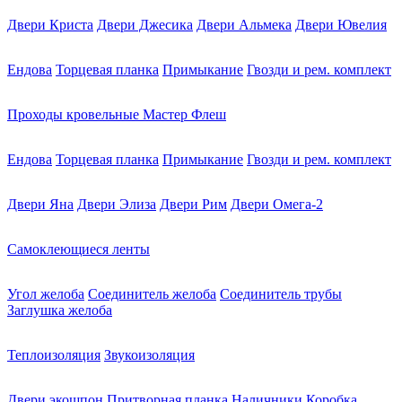
Двери Криста
Двери Джесика
Двери Альмека
Двери Ювелия
Ендова
Торцевая планка
Примыкание
Гвозди и рем. комплект
Проходы кровельные Мастер Флеш
Ендова
Торцевая планка
Примыкание
Гвозди и рем. комплект
Двери Яна
Двери Элиза
Двери Рим
Двери Омега-2
Самоклеющиеся ленты
Угол желоба
Соединитель желоба
Соединитель трубы
Заглушка желоба
Теплоизоляция
Звукоизоляция
Двери экошпон
Притворная планка
Наличники
Коробка