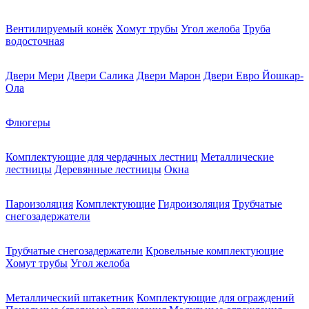
Вентилируемый конёк
Хомут трубы
Угол желоба
Труба
водосточная
Двери Мери
Двери Салика
Двери Марон
Двери Евро Йошкар-
Ола
Флюгеры
Комплектующие для чердачных лестниц
Металлические
лестницы
Деревянные лестницы
Окна
Пароизоляция
Комплектующие
Гидроизоляция
Трубчатые
снегозадержатели
Трубчатые снегозадержатели
Кровельные комплектующие
Хомут трубы
Угол желоба
Металлический штакетник
Комплектующие для ограждений