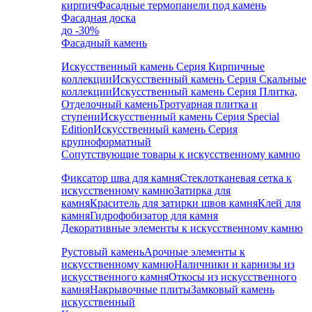
кирпич
Фасадные термопанели под камень
Фасадная доска
до -30%
Фасадный камень
Искусственный камень Серия Кирпичные
коллекции
Искусственный камень Серия Скальные
коллекции
Искусственный камень Серия Плитка,
Отделочный камень
Тротуарная плитка и
ступени
Искусственный камень Серия Special
Edition
Искусственный камень Серия
крупноформатный
Сопутствующие товары к искусственному камню
Фиксатор шва для камня
Стеклотканевая сетка к
искусственному камню
Затирка для
камня
Краситель для затирки швов камня
Клей для
камня
Гидрофобизатор для камня
Декоративные элементы к искусственному камню
Рустовый камень
Арочные элементы к
искусственному камню
Наличники и карнизы из
искусственного камня
Откосы из искусственного
камня
Накрывочные плиты
Замковый камень
искусственный