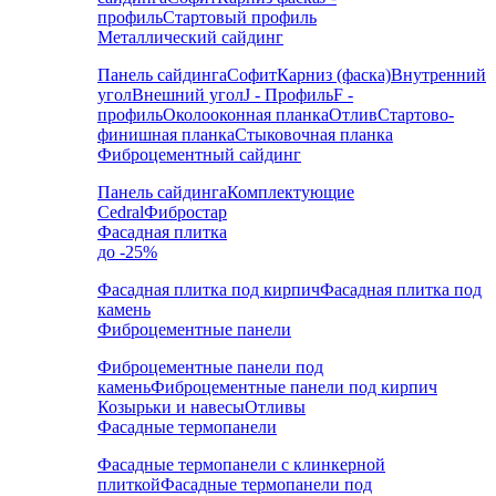
профиль
Стартовый профиль
Металлический сайдинг
Панель сайдинга
Софит
Карниз (фаска)
Внутренний
угол
Внешний угол
J - Профиль
F -
профиль
Околооконная планка
Отлив
Стартово-
финишная планка
Стыковочная планка
Фиброцементный сайдинг
Панель сайдинга
Комплектующие
Cedral
Фибростар
Фасадная плитка
до -25%
Фасадная плитка под кирпич
Фасадная плитка под
камень
Фиброцементные панели
Фиброцементные панели под
камень
Фиброцементные панели под кирпич
Козырьки и навесы
Отливы
Фасадные термопанели
Фасадные термопанели с клинкерной
плиткой
Фасадные термопанели под