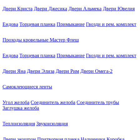
Двери Криста
Двери Джесика
Двери Альмека
Двери Ювелия
Ендова
Торцевая планка
Примыкание
Гвозди и рем. комплект
Проходы кровельные Мастер Флеш
Ендова
Торцевая планка
Примыкание
Гвозди и рем. комплект
Двери Яна
Двери Элиза
Двери Рим
Двери Омега-2
Самоклеющиеся ленты
Угол желоба
Соединитель желоба
Соединитель трубы
Заглушка желоба
Теплоизоляция
Звукоизоляция
Двери экошпон
Притворная планка
Наличники
Коробка