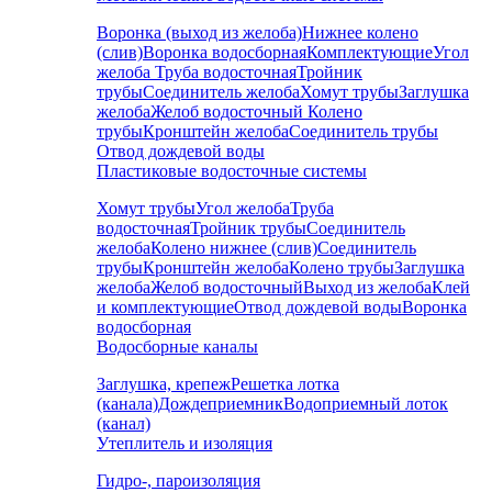
Воронка (выход из желоба)
Нижнее колено
(слив)
Воронка водосборная
Комплектующие
Угол
желоба
Труба водосточная
Тройник
трубы
Соединитель желоба
Хомут трубы
Заглушка
желоба
Желоб водосточный
Колено
трубы
Кронштейн желоба
Соединитель трубы
Отвод дождевой воды
Пластиковые водосточные системы
Хомут трубы
Угол желоба
Труба
водосточная
Тройник трубы
Соединитель
желоба
Колено нижнее (слив)
Соединитель
трубы
Кронштейн желоба
Колено трубы
Заглушка
желоба
Желоб водосточный
Выход из желоба
Клей
и комплектующие
Отвод дождевой воды
Воронка
водосборная
Водосборные каналы
Заглушка, крепеж
Решетка лотка
(канала)
Дождеприемник
Водоприемный лоток
(канал)
Утеплитель и изоляция
Гидро-, пароизоляция