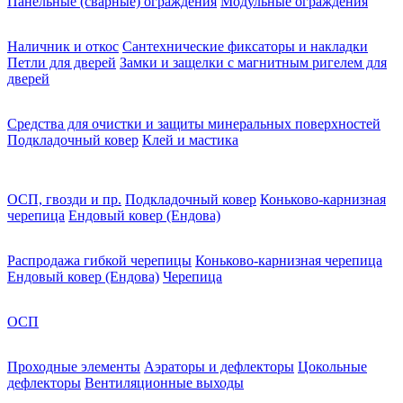
Панельные (сварные) ограждения
Модульные ограждения
Наличник и откос
Сантехнические фиксаторы и накладки
Петли для дверей
Замки и защелки с магнитным ригелем для
дверей
Средства для очистки и защиты минеральных поверхностей
Подкладочный ковер
Клей и мастика
ОСП, гвозди и пр.
Подкладочный ковер
Коньково-карнизная
черепица
Ендовый ковер (Ендова)
Распродажа гибкой черепицы
Коньково-карнизная черепица
Ендовый ковер (Ендова)
Черепица
ОСП
Проходные элементы
Аэраторы и дефлекторы
Цокольные
дефлекторы
Вентиляционные выходы