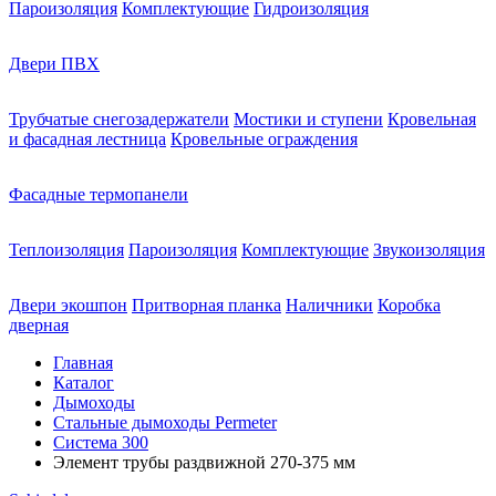
Пароизоляция
Комплектующие
Гидроизоляция
Двери ПВХ
Трубчатые снегозадержатели
Мостики и ступени
Кровельная
и фасадная лестница
Кровельные ограждения
Фасадные термопанели
Теплоизоляция
Пароизоляция
Комплектующие
Звукоизоляция
Двери экошпон
Притворная планка
Наличники
Коробка
дверная
Главная
Каталог
Дымоходы
Стальные дымоходы Permeter
Система 300
Элемент трубы раздвижной 270-375 мм