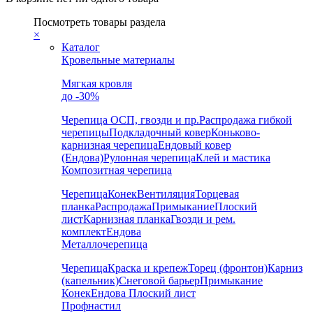
Посмотреть товары раздела
×
Каталог
Кровельные материалы
Мягкая кровля
до -30%
Черепица
ОСП, гвозди и пр.
Распродажа гибкой
черепицы
Подкладочный ковер
Коньково-
карнизная черепица
Ендовый ковер
(Ендова)
Рулонная черепица
Клей и мастика
Композитная черепица
Черепица
Конек
Вентиляция
Торцевая
планка
Распродажа
Примыкание
Плоский
лист
Карнизная планка
Гвозди и рем.
комплект
Ендова
Металлочерепица
Черепица
Краска и крепеж
Торец (фронтон)
Карниз
(капельник)
Снеговой барьер
Примыкание
Конек
Ендова
Плоский лист
Профнастил