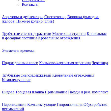
Контакты
Аэраторы и дефлекторы
Снегостопор
Воронка (выход из
желоба)
Нижнее колено (слив)
Трубчатые снегозадержатели
Мостики и ступени
Кровельная
и фасадная лестница
Кровельные ограждения
Элементы крепежа
Подкладочный ковер
Коньково-карнизная черепица
Черепица
Трубчатые снегозадержатели
Кровельные ограждения
Комплектующие
Ендова
Торцевая планка
Примыкание
Гвозди и рем. комплект
Пароизоляция
Комплектующие
Гидроизоляция
Обустройство
примыканий