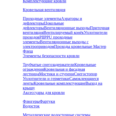
Комплектующие кровли
Кровельная вентиляция
Проходные элементы
Аэраторы и
дефлекторы
Цокольные
дефлекторы
Вентиляционные выходы
Приточная
вентиляция
Вентилируемый конёк
Уплотнители
проходов
PIIPPU проходные
элементы
Вентиляционные выходы с
электроприводом
Проходы кровельные Мастер
Флеш
Элементы безопасности кровли
Трубчатые снегозадержатели
Кровельные
ограждения
Кровельная и фасадная
лестница
Мостики и ступени
Снегостопор
Уплотнители и герметики
Самоклеющиеся
ленты
Кровельные комплектующие
Выход на
крышу
Аксессуары для кровли
Флюгеры
Фартуки
Водосток
Металлические водосточные системы