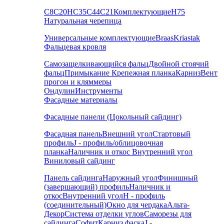
С8
С20
НС35
С44
С21
Комплектующие
Н75
Натуральная черепица
Универсальные комплектующие
Braas
Kriastak
Фальцевая кровля
Самозащелкивающийся фальц
Двойной стоячий
фальц
Примыкание
Крепежная планка
Карниз
Вент
прогон и кляммеры
Ондулин
Инструменты
Фасадные материалы
Фасадные панели (Цокольный сайдинг)
Фасадная панель
Внешний угол
Стартовый
профиль
J - профиль/облицовочная
планка
Наличник и откос
Внутренний угол
Виниловый сайдинг
Панель сайдинга
Наружный угол
Финишный
(завершающий) профиль
Наличник и
откос
Внутренний угол
H - профиль
(соединительный)
Окно для чердака
Альта-
Декор
Система отделки углов
Саморезы для
сайдинга
Софит
Карниз фаска
J -