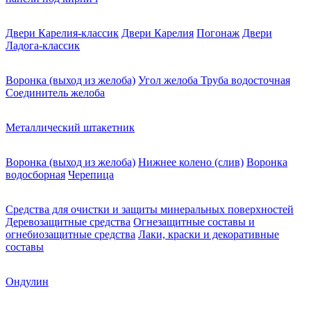
Двери Карелия-классик
Двери Карелия
Погонаж
Двери
Ладога-классик
Воронка (выход из желоба)
Угол желоба
Труба водосточная
Соединитель желоба
Металлический штакетник
Воронка (выход из желоба)
Нижнее колено (слив)
Воронка
водосборная
Черепица
Средства для очистки и защиты минеральных поверхностей
Деревозащитные средства
Огнезащитные составы и
огнебиозащитные средства
Лаки, краски и декоративные
составы
Ондулин