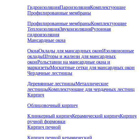
Гидроизоляция
Пароизоляция
Комплектующие
Профилированные мембраны
Профилированные мембраны
Комплектующие
Теплоизоляция
Звукоизоляция
Рулонная
гидроизоляция
Мансардные окна
Окна
Оклады для мансардных окон
Изоляционные
оклады
Шторы и жалюзи для мансардных
окон
Рольставни на мансардные окна и
маркизеты
Москитные сетки для мансардных окон
Чердачные лестницы
Деревянные лестницы
Металлические
лестницы
Комплектующие для чердачных лестниц
Кирпич
Облицовочный кирпич
Клинкерный кирпич
Керамический кирпич
Кирпич
ручной формовки
Кирпич печной
Кирпич печной керамический