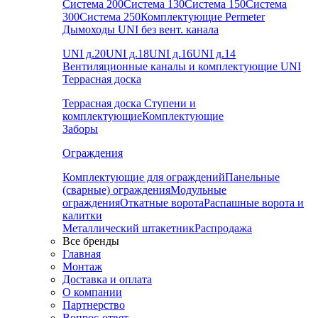
Система 200
Система 130
Система 150
Система
300
Система 250
Комплектующие Permeter
Дымоходы UNI без вент. канала
UNI д.20
UNI д.18
UNI д.16
UNI д.14
Вентиляционные каналы и комплектующие UNI
Террасная доска
Террасная доска
Ступени и
комплектующие
Комплектующие
Заборы
Ограждения
Комплектующие для ограждений
Панельные
(сварные) ограждения
Модульные
ограждения
Откатные ворота
Распашные ворота и
калитки
Металлический штакетник
Распродажа
Все бренды
Главная
Монтаж
Доставка и оплата
О компании
Партнерство
Вопрос-ответ