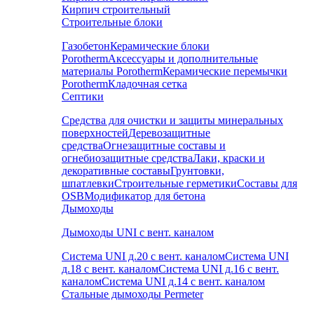
Кирпич строительный
Строительные блоки
Газобетон
Керамические блоки
Porotherm
Аксессуары и дополнительные
материалы Porotherm
Керамические перемычки
Porotherm
Кладочная сетка
Септики
Средства для очистки и защиты минеральных
поверхностей
Деревозащитные
средства
Огнезащитные составы и
огнебиозащитные средства
Лаки, краски и
декоративные составы
Грунтовки,
шпатлевки
Строительные герметики
Составы для
OSB
Модификатор для бетона
Дымоходы
Дымоходы UNI с вент. каналом
Система UNI д.20 с вент. каналом
Система UNI
д.18 с вент. каналом
Система UNI д.16 с вент.
каналом
Система UNI д.14 с вент. каналом
Стальные дымоходы Permeter