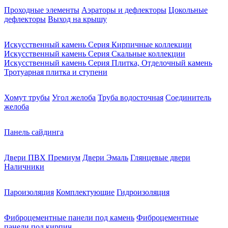
Проходные элементы
Аэраторы и дефлекторы
Цокольные
дефлекторы
Выход на крышу
Искусственный камень Серия Кирпичные коллекции
Искусственный камень Серия Скальные коллекции
Искусственный камень Серия Плитка, Отделочный камень
Тротуарная плитка и ступени
Хомут трубы
Угол желоба
Труба водосточная
Соединитель
желоба
Панель сайдинга
Двери ПВХ Премиум
Двери Эмаль
Глянцевые двери
Наличники
Пароизоляция
Комплектующие
Гидроизоляция
Фиброцементные панели под камень
Фиброцементные
панели под кирпич