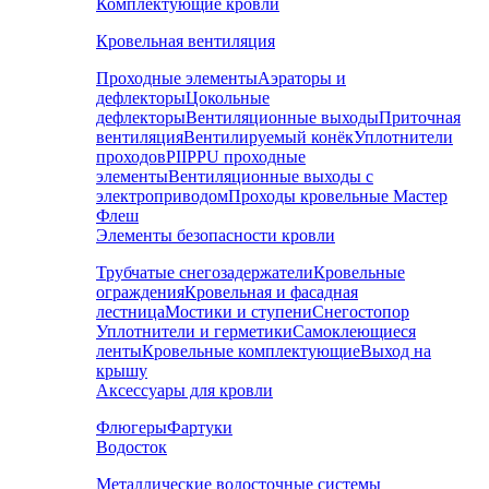
Комплектующие кровли
Кровельная вентиляция
Проходные элементы
Аэраторы и
дефлекторы
Цокольные
дефлекторы
Вентиляционные выходы
Приточная
вентиляция
Вентилируемый конёк
Уплотнители
проходов
PIIPPU проходные
элементы
Вентиляционные выходы с
электроприводом
Проходы кровельные Мастер
Флеш
Элементы безопасности кровли
Трубчатые снегозадержатели
Кровельные
ограждения
Кровельная и фасадная
лестница
Мостики и ступени
Снегостопор
Уплотнители и герметики
Самоклеющиеся
ленты
Кровельные комплектующие
Выход на
крышу
Аксессуары для кровли
Флюгеры
Фартуки
Водосток
Металлические водосточные системы