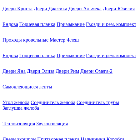
Двери Криста
Двери Джесика
Двери Альмека
Двери Ювелия
Ендова
Торцевая планка
Примыкание
Гвозди и рем. комплект
Проходы кровельные Мастер Флеш
Ендова
Торцевая планка
Примыкание
Гвозди и рем. комплект
Двери Яна
Двери Элиза
Двери Рим
Двери Омега-2
Самоклеющиеся ленты
Угол желоба
Соединитель желоба
Соединитель трубы
Заглушка желоба
Теплоизоляция
Звукоизоляция
Двери экошпон
Притворная планка
Наличники
Коробка