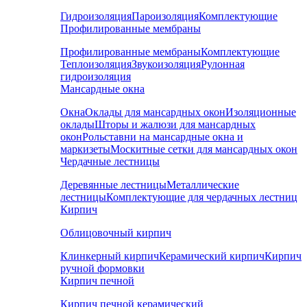
Гидроизоляция
Пароизоляция
Комплектующие
Профилированные мембраны
Профилированные мембраны
Комплектующие
Теплоизоляция
Звукоизоляция
Рулонная
гидроизоляция
Мансардные окна
Окна
Оклады для мансардных окон
Изоляционные
оклады
Шторы и жалюзи для мансардных
окон
Рольставни на мансардные окна и
маркизеты
Москитные сетки для мансардных окон
Чердачные лестницы
Деревянные лестницы
Металлические
лестницы
Комплектующие для чердачных лестниц
Кирпич
Облицовочный кирпич
Клинкерный кирпич
Керамический кирпич
Кирпич
ручной формовки
Кирпич печной
Кирпич печной керамический