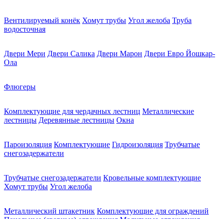
Вентилируемый конёк
Хомут трубы
Угол желоба
Труба
водосточная
Двери Мери
Двери Салика
Двери Марон
Двери Евро Йошкар-
Ола
Флюгеры
Комплектующие для чердачных лестниц
Металлические
лестницы
Деревянные лестницы
Окна
Пароизоляция
Комплектующие
Гидроизоляция
Трубчатые
снегозадержатели
Трубчатые снегозадержатели
Кровельные комплектующие
Хомут трубы
Угол желоба
Металлический штакетник
Комплектующие для ограждений