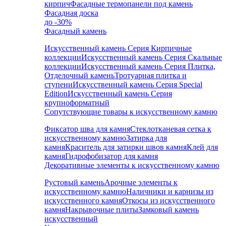
кирпич
Фасадные термопанели под камень
Фасадная доска
до -30%
Фасадный камень
Искусственный камень Серия Кирпичные
коллекции
Искусственный камень Серия Скальные
коллекции
Искусственный камень Серия Плитка,
Отделочный камень
Тротуарная плитка и
ступени
Искусственный камень Серия Special
Edition
Искусственный камень Серия
крупноформатный
Сопутствующие товары к искусственному камню
Фиксатор шва для камня
Стеклотканевая сетка к
искусственному камню
Затирка для
камня
Краситель для затирки швов камня
Клей для
камня
Гидрофобизатор для камня
Декоративные элементы к искусственному камню
Рустовый камень
Арочные элементы к
искусственному камню
Наличники и карнизы из
искусственного камня
Откосы из искусственного
камня
Накрывочные плиты
Замковый камень
искусственный