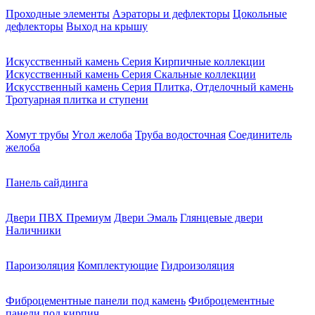
Проходные элементы
Аэраторы и дефлекторы
Цокольные
дефлекторы
Выход на крышу
Искусственный камень Серия Кирпичные коллекции
Искусственный камень Серия Скальные коллекции
Искусственный камень Серия Плитка, Отделочный камень
Тротуарная плитка и ступени
Хомут трубы
Угол желоба
Труба водосточная
Соединитель
желоба
Панель сайдинга
Двери ПВХ Премиум
Двери Эмаль
Глянцевые двери
Наличники
Пароизоляция
Комплектующие
Гидроизоляция
Фиброцементные панели под камень
Фиброцементные
панели под кирпич