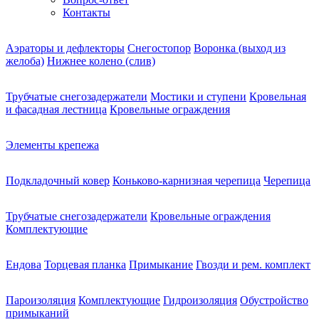
Контакты
Аэраторы и дефлекторы
Снегостопор
Воронка (выход из
желоба)
Нижнее колено (слив)
Трубчатые снегозадержатели
Мостики и ступени
Кровельная
и фасадная лестница
Кровельные ограждения
Элементы крепежа
Подкладочный ковер
Коньково-карнизная черепица
Черепица
Трубчатые снегозадержатели
Кровельные ограждения
Комплектующие
Ендова
Торцевая планка
Примыкание
Гвозди и рем. комплект
Пароизоляция
Комплектующие
Гидроизоляция
Обустройство
примыканий