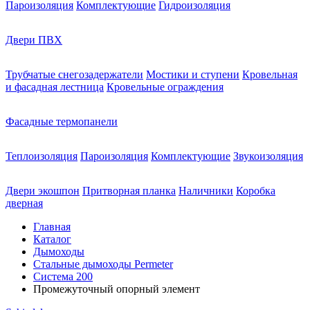
Пароизоляция
Комплектующие
Гидроизоляция
Двери ПВХ
Трубчатые снегозадержатели
Мостики и ступени
Кровельная
и фасадная лестница
Кровельные ограждения
Фасадные термопанели
Теплоизоляция
Пароизоляция
Комплектующие
Звукоизоляция
Двери экошпон
Притворная планка
Наличники
Коробка
дверная
Главная
Каталог
Дымоходы
Стальные дымоходы Permeter
Система 200
Промежуточный опорный элемент