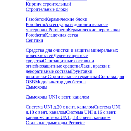
Кирпич строительный
Строительные блоки
Газобетон
Керамические блоки
Porotherm
Аксессуары и дополнительные
материалы Porotherm
Керамические перемычки
Porotherm
Кладочная сетка
Септики
Средства для очистки и защиты минеральных
поверхностей
Деревозащитные
средства
Огнезащитные составы и
огнебиозащитные средства
Лаки, краски и
декоративные составы
Грунтовки,
шпатлевки
Строительные герметики
Составы для
OSB
Модификатор для бетона
Дымоходы
Дымоходы UNI с вент. каналом
Система UNI д.20 с вент. каналом
Система UNI
д.18 с вент. каналом
Система UNI д.16 с вент.
каналом
Система UNI д.14 с вент. каналом
Стальные дымоходы Permeter