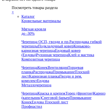
Посмотреть товары раздела
×
Каталог
Кровельные материалы
Мягкая кровля
до -30%
Черепица
ОСП, гвозди и пр.
Распродажа гибкой
черепицы
Подкладочный ковер
Коньково-
карнизная черепица
Ендовый ковер
(Ендова)
Рулонная черепица
Клей и мастика
Композитная черепица
Черепица
Конек
Вентиляция
Торцевая
планка
Распродажа
Примыкание
Плоский
лист
Карнизная планка
Гвозди и рем.
комплект
Ендова
Металлочерепица
Черепица
Краска и крепеж
Торец (фронтон)
Карниз
(капельник)
Снеговой барьер
Примыкание
Конек
Ендова
Плоский лист
Профнастил