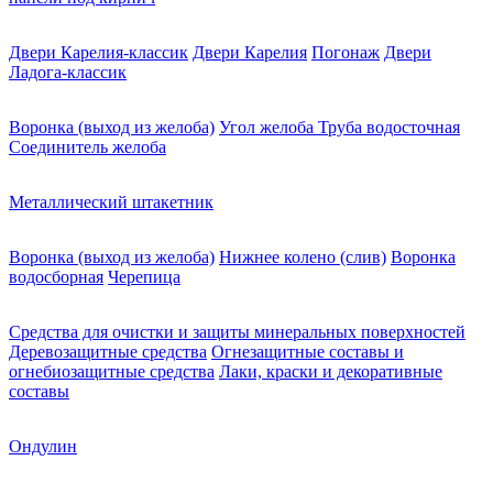
Двери Карелия-классик
Двери Карелия
Погонаж
Двери
Ладога-классик
Воронка (выход из желоба)
Угол желоба
Труба водосточная
Соединитель желоба
Металлический штакетник
Воронка (выход из желоба)
Нижнее колено (слив)
Воронка
водосборная
Черепица
Средства для очистки и защиты минеральных поверхностей
Деревозащитные средства
Огнезащитные составы и
огнебиозащитные средства
Лаки, краски и декоративные
составы
Ондулин