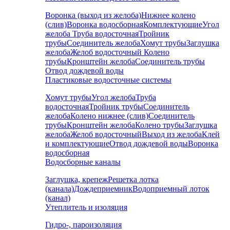
Воронка (выход из желоба)
Нижнее колено
(слив)
Воронка водосборная
Комплектующие
Угол
желоба
Труба водосточная
Тройник
трубы
Соединитель желоба
Хомут трубы
Заглушка
желоба
Желоб водосточный
Колено
трубы
Кронштейн желоба
Соединитель трубы
Отвод дождевой воды
Пластиковые водосточные системы
Хомут трубы
Угол желоба
Труба
водосточная
Тройник трубы
Соединитель
желоба
Колено нижнее (слив)
Соединитель
трубы
Кронштейн желоба
Колено трубы
Заглушка
желоба
Желоб водосточный
Выход из желоба
Клей
и комплектующие
Отвод дождевой воды
Воронка
водосборная
Водосборные каналы
Заглушка, крепеж
Решетка лотка
(канала)
Дождеприемник
Водоприемный лоток
(канал)
Утеплитель и изоляция
Гидро-, пароизоляция