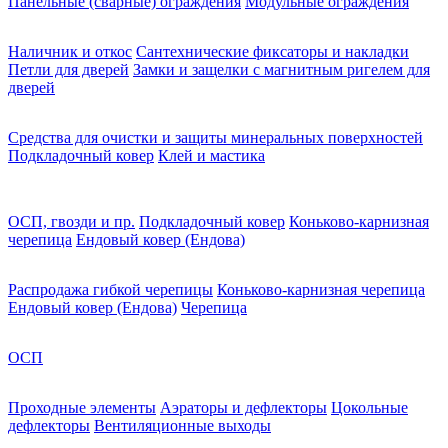
Панельные (сварные) ограждения
Модульные ограждения
Наличник и откос
Сантехнические фиксаторы и накладки
Петли для дверей
Замки и защелки с магнитным ригелем для
дверей
Средства для очистки и защиты минеральных поверхностей
Подкладочный ковер
Клей и мастика
ОСП, гвозди и пр.
Подкладочный ковер
Коньково-карнизная
черепица
Ендовый ковер (Ендова)
Распродажа гибкой черепицы
Коньково-карнизная черепица
Ендовый ковер (Ендова)
Черепица
ОСП
Проходные элементы
Аэраторы и дефлекторы
Цокольные
дефлекторы
Вентиляционные выходы