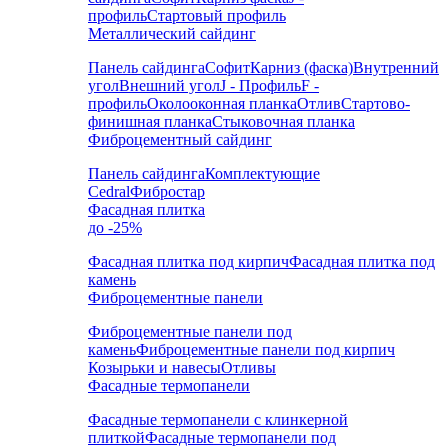
профиль
Стартовый профиль
Металлический сайдинг
Панель сайдинга
Софит
Карниз (фаска)
Внутренний
угол
Внешний угол
J - Профиль
F -
профиль
Околооконная планка
Отлив
Стартово-
финишная планка
Стыковочная планка
Фиброцементный сайдинг
Панель сайдинга
Комплектующие
Cedral
Фибростар
Фасадная плитка
до -25%
Фасадная плитка под кирпич
Фасадная плитка под
камень
Фиброцементные панели
Фиброцементные панели под
камень
Фиброцементные панели под кирпич
Козырьки и навесы
Отливы
Фасадные термопанели
Фасадные термопанели с клинкерной
плиткой
Фасадные термопанели под