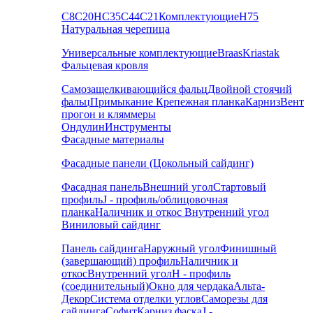
С8
С20
НС35
С44
С21
Комплектующие
Н75
Натуральная черепица
Универсальные комплектующие
Braas
Kriastak
Фальцевая кровля
Самозащелкивающийся фальц
Двойной стоячий
фальц
Примыкание
Крепежная планка
Карниз
Вент
прогон и кляммеры
Ондулин
Инструменты
Фасадные материалы
Фасадные панели (Цокольный сайдинг)
Фасадная панель
Внешний угол
Стартовый
профиль
J - профиль/облицовочная
планка
Наличник и откос
Внутренний угол
Виниловый сайдинг
Панель сайдинга
Наружный угол
Финишный
(завершающий) профиль
Наличник и
откос
Внутренний угол
H - профиль
(соединительный)
Окно для чердака
Альта-
Декор
Система отделки углов
Саморезы для
сайдинга
Софит
Карниз фаска
J -