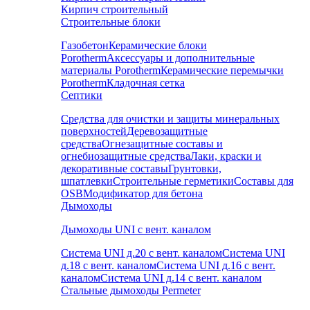
Кирпич строительный
Строительные блоки
Газобетон
Керамические блоки
Porotherm
Аксессуары и дополнительные
материалы Porotherm
Керамические перемычки
Porotherm
Кладочная сетка
Септики
Средства для очистки и защиты минеральных
поверхностей
Деревозащитные
средства
Огнезащитные составы и
огнебиозащитные средства
Лаки, краски и
декоративные составы
Грунтовки,
шпатлевки
Строительные герметики
Составы для
OSB
Модификатор для бетона
Дымоходы
Дымоходы UNI с вент. каналом
Система UNI д.20 с вент. каналом
Система UNI
д.18 с вент. каналом
Система UNI д.16 с вент.
каналом
Система UNI д.14 с вент. каналом
Стальные дымоходы Permeter