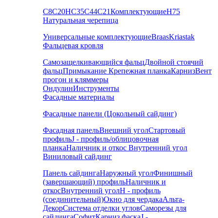
С8
С20
НС35
С44
С21
Комплектующие
Н75
Натуральная черепица
Универсальные комплектующие
Braas
Kriastak
Фальцевая кровля
Самозащелкивающийся фальц
Двойной стоячий
фальц
Примыкание
Крепежная планка
Карниз
Вент
прогон и кляммеры
Ондулин
Инструменты
Фасадные материалы
Фасадные панели (Цокольный сайдинг)
Фасадная панель
Внешний угол
Стартовый
профиль
J - профиль/облицовочная
планка
Наличник и откос
Внутренний угол
Виниловый сайдинг
Панель сайдинга
Наружный угол
Финишный
(завершающий) профиль
Наличник и
откос
Внутренний угол
H - профиль
(соединительный)
Окно для чердака
Альта-
Декор
Система отделки углов
Саморезы для
сайдинга
Софит
Карниз фаска
J -