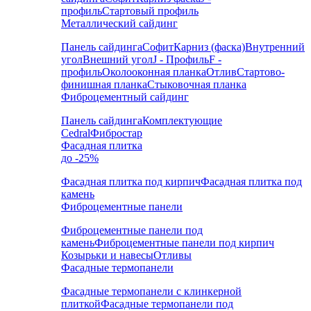
профиль
Стартовый профиль
Металлический сайдинг
Панель сайдинга
Софит
Карниз (фаска)
Внутренний
угол
Внешний угол
J - Профиль
F -
профиль
Околооконная планка
Отлив
Стартово-
финишная планка
Стыковочная планка
Фиброцементный сайдинг
Панель сайдинга
Комплектующие
Cedral
Фибростар
Фасадная плитка
до -25%
Фасадная плитка под кирпич
Фасадная плитка под
камень
Фиброцементные панели
Фиброцементные панели под
камень
Фиброцементные панели под кирпич
Козырьки и навесы
Отливы
Фасадные термопанели
Фасадные термопанели с клинкерной
плиткой
Фасадные термопанели под