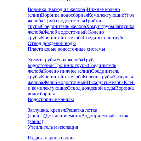
Воронка (выход из желоба)
Нижнее колено
(слив)
Воронка водосборная
Комплектующие
Угол
желоба
Труба водосточная
Тройник
трубы
Соединитель желоба
Хомут трубы
Заглушка
желоба
Желоб водосточный
Колено
трубы
Кронштейн желоба
Соединитель трубы
Отвод дождевой воды
Пластиковые водосточные системы
Хомут трубы
Угол желоба
Труба
водосточная
Тройник трубы
Соединитель
желоба
Колено нижнее (слив)
Соединитель
трубы
Кронштейн желоба
Колено трубы
Заглушка
желоба
Желоб водосточный
Выход из желоба
Клей
и комплектующие
Отвод дождевой воды
Воронка
водосборная
Водосборные каналы
Заглушка, крепеж
Решетка лотка
(канала)
Дождеприемник
Водоприемный лоток
(канал)
Утеплитель и изоляция
Гидро-, пароизоляция