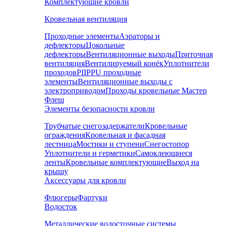
Комплектующие кровли
Кровельная вентиляция
Проходные элементы
Аэраторы и
дефлекторы
Цокольные
дефлекторы
Вентиляционные выходы
Приточная
вентиляция
Вентилируемый конёк
Уплотнители
проходов
PIIPPU проходные
элементы
Вентиляционные выходы с
электроприводом
Проходы кровельные Мастер
Флеш
Элементы безопасности кровли
Трубчатые снегозадержатели
Кровельные
ограждения
Кровельная и фасадная
лестница
Мостики и ступени
Снегостопор
Уплотнители и герметики
Самоклеющиеся
ленты
Кровельные комплектующие
Выход на
крышу
Аксессуары для кровли
Флюгеры
Фартуки
Водосток
Металлические водосточные системы