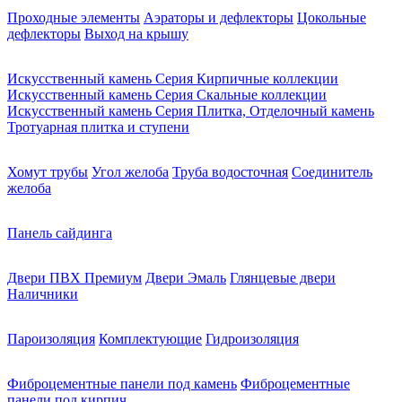
Проходные элементы
Аэраторы и дефлекторы
Цокольные
дефлекторы
Выход на крышу
Искусственный камень Серия Кирпичные коллекции
Искусственный камень Серия Скальные коллекции
Искусственный камень Серия Плитка, Отделочный камень
Тротуарная плитка и ступени
Хомут трубы
Угол желоба
Труба водосточная
Соединитель
желоба
Панель сайдинга
Двери ПВХ Премиум
Двери Эмаль
Глянцевые двери
Наличники
Пароизоляция
Комплектующие
Гидроизоляция
Фиброцементные панели под камень
Фиброцементные
панели под кирпич