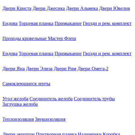
Двери Криста
Двери Джесика
Двери Альмека
Двери Ювелия
Ендова
Торцевая планка
Примыкание
Гвозди и рем. комплект
Проходы кровельные Мастер Флеш
Ендова
Торцевая планка
Примыкание
Гвозди и рем. комплект
Двери Яна
Двери Элиза
Двери Рим
Двери Омега-2
Самоклеющиеся ленты
Угол желоба
Соединитель желоба
Соединитель трубы
Заглушка желоба
Теплоизоляция
Звукоизоляция
Двери экошпон
Притворная планка
Наличники
Коробка