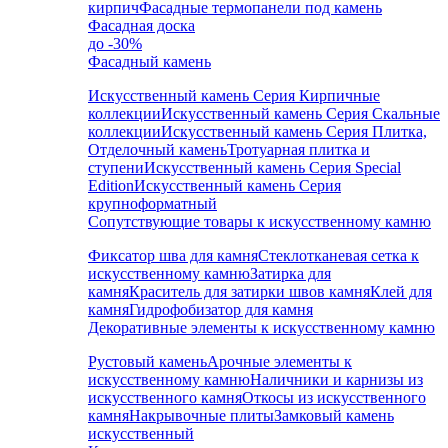
кирпич
Фасадные термопанели под камень
Фасадная доска
до -30%
Фасадный камень
Искусственный камень Серия Кирпичные
коллекции
Искусственный камень Серия Скальные
коллекции
Искусственный камень Серия Плитка,
Отделочный камень
Тротуарная плитка и
ступени
Искусственный камень Серия Special
Edition
Искусственный камень Серия
крупноформатный
Сопутствующие товары к искусственному камню
Фиксатор шва для камня
Стеклотканевая сетка к
искусственному камню
Затирка для
камня
Краситель для затирки швов камня
Клей для
камня
Гидрофобизатор для камня
Декоративные элементы к искусственному камню
Рустовый камень
Арочные элементы к
искусственному камню
Наличники и карнизы из
искусственного камня
Откосы из искусственного
камня
Накрывочные плиты
Замковый камень
искусственный