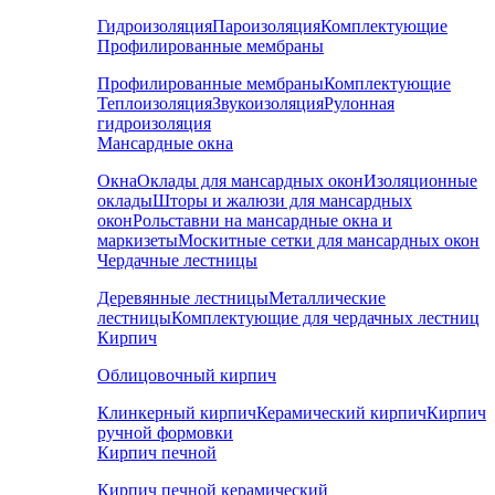
Гидроизоляция
Пароизоляция
Комплектующие
Профилированные мембраны
Профилированные мембраны
Комплектующие
Теплоизоляция
Звукоизоляция
Рулонная
гидроизоляция
Мансардные окна
Окна
Оклады для мансардных окон
Изоляционные
оклады
Шторы и жалюзи для мансардных
окон
Рольставни на мансардные окна и
маркизеты
Москитные сетки для мансардных окон
Чердачные лестницы
Деревянные лестницы
Металлические
лестницы
Комплектующие для чердачных лестниц
Кирпич
Облицовочный кирпич
Клинкерный кирпич
Керамический кирпич
Кирпич
ручной формовки
Кирпич печной
Кирпич печной керамический