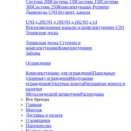
Система 200
Система 130
Система 150
Система
300
Система 250
Комплектующие Permeter
Дымоходы UNI без вент. канала
UNI д.20
UNI д.18
UNI д.16
UNI д.14
Вентиляционные каналы и комплектующие UNI
Террасная доска
Террасная доска
Ступени и
комплектующие
Комплектующие
Заборы
Ограждения
Комплектующие для ограждений
Панельные
(сварные) ограждения
Модульные
ограждения
Откатные ворота
Распашные ворота и
калитки
Металлический штакетник
Распродажа
Все бренды
Главная
Монтаж
Доставка и оплата
О компании
Партнерство
Вопрос-ответ