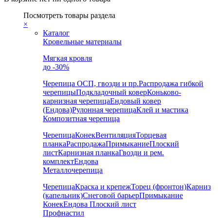
Посмотреть товары раздела
×
Каталог
Кровельные материалы
Мягкая кровля
до -30%
Черепица
ОСП, гвозди и пр.
Распродажа гибкой
черепицы
Подкладочный ковер
Коньково-
карнизная черепица
Ендовый ковер
(Ендова)
Рулонная черепица
Клей и мастика
Композитная черепица
Черепица
Конек
Вентиляция
Торцевая
планка
Распродажа
Примыкание
Плоский
лист
Карнизная планка
Гвозди и рем.
комплект
Ендова
Металлочерепица
Черепица
Краска и крепеж
Торец (фронтон)
Карниз
(капельник)
Снеговой барьер
Примыкание
Конек
Ендова
Плоский лист
Профнастил