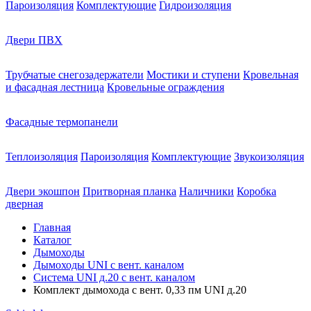
Пароизоляция
Комплектующие
Гидроизоляция
Двери ПВХ
Трубчатые снегозадержатели
Мостики и ступени
Кровельная
и фасадная лестница
Кровельные ограждения
Фасадные термопанели
Теплоизоляция
Пароизоляция
Комплектующие
Звукоизоляция
Двери экошпон
Притворная планка
Наличники
Коробка
дверная
Главная
Каталог
Дымоходы
Дымоходы UNI с вент. каналом
Система UNI д.20 с вент. каналом
Комплект дымохода с вент. 0,33 пм UNI д.20