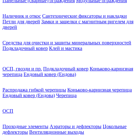
Панельные (сварные) ограждения
Модульные ограждения
Наличник и откос
Сантехнические фиксаторы и накладки
Петли для дверей
Замки и защелки с магнитным ригелем для
дверей
Средства для очистки и защиты минеральных поверхностей
Подкладочный ковер
Клей и мастика
ОСП, гвозди и пр.
Подкладочный ковер
Коньково-карнизная
черепица
Ендовый ковер (Ендова)
Распродажа гибкой черепицы
Коньково-карнизная черепица
Ендовый ковер (Ендова)
Черепица
ОСП
Проходные элементы
Аэраторы и дефлекторы
Цокольные
дефлекторы
Вентиляционные выходы