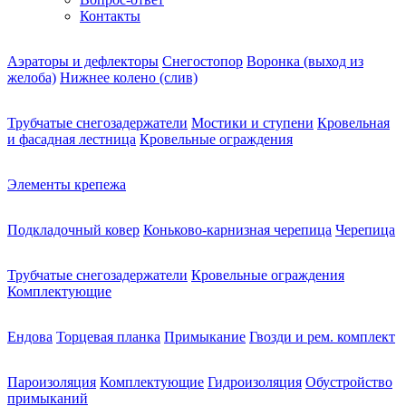
Контакты
Аэраторы и дефлекторы
Снегостопор
Воронка (выход из
желоба)
Нижнее колено (слив)
Трубчатые снегозадержатели
Мостики и ступени
Кровельная
и фасадная лестница
Кровельные ограждения
Элементы крепежа
Подкладочный ковер
Коньково-карнизная черепица
Черепица
Трубчатые снегозадержатели
Кровельные ограждения
Комплектующие
Ендова
Торцевая планка
Примыкание
Гвозди и рем. комплект
Пароизоляция
Комплектующие
Гидроизоляция
Обустройство
примыканий