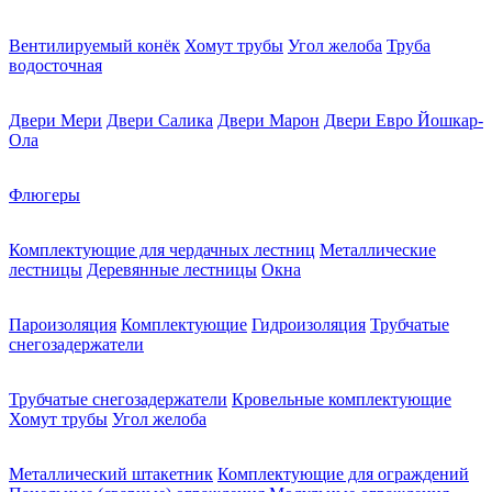
Вентилируемый конёк
Хомут трубы
Угол желоба
Труба
водосточная
Двери Мери
Двери Салика
Двери Марон
Двери Евро Йошкар-
Ола
Флюгеры
Комплектующие для чердачных лестниц
Металлические
лестницы
Деревянные лестницы
Окна
Пароизоляция
Комплектующие
Гидроизоляция
Трубчатые
снегозадержатели
Трубчатые снегозадержатели
Кровельные комплектующие
Хомут трубы
Угол желоба
Металлический штакетник
Комплектующие для ограждений