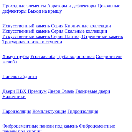
Проходные элементы
Аэраторы и дефлекторы
Цокольные
дефлекторы
Выход на крышу
Искусственный камень Серия Кирпичные коллекции
Искусственный камень Серия Скальные коллекции
Искусственный камень Серия Плитка, Отделочный камень
Тротуарная плитка и ступени
Хомут трубы
Угол желоба
Труба водосточная
Соединитель
желоба
Панель сайдинга
Двери ПВХ Премиум
Двери Эмаль
Глянцевые двери
Наличники
Пароизоляция
Комплектующие
Гидроизоляция
Фиброцементные панели под камень
Фиброцементные
панели под кирпич