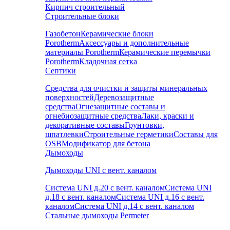
Кирпич строительный
Строительные блоки
Газобетон
Керамические блоки
Porotherm
Аксессуары и дополнительные
материалы Porotherm
Керамические перемычки
Porotherm
Кладочная сетка
Септики
Средства для очистки и защиты минеральных
поверхностей
Деревозащитные
средства
Огнезащитные составы и
огнебиозащитные средства
Лаки, краски и
декоративные составы
Грунтовки,
шпатлевки
Строительные герметики
Составы для
OSB
Модификатор для бетона
Дымоходы
Дымоходы UNI с вент. каналом
Система UNI д.20 с вент. каналом
Система UNI
д.18 с вент. каналом
Система UNI д.16 с вент.
каналом
Система UNI д.14 с вент. каналом
Стальные дымоходы Permeter