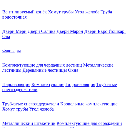
Вентилируемый конёк
Хомут трубы
Угол желоба
Труба
водосточная
Двери Мери
Двери Салика
Двери Марон
Двери Евро Йошкар-
Ола
Флюгеры
Комплектующие для чердачных лестниц
Металлические
лестницы
Деревянные лестницы
Окна
Пароизоляция
Комплектующие
Гидроизоляция
Трубчатые
снегозадержатели
Трубчатые снегозадержатели
Кровельные комплектующие
Хомут трубы
Угол желоба
Металлический штакетник
Комплектующие для ограждений