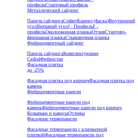
профиль
Стартовый профиль
Металлический сайдинг
Панель сайдинга
Софит
Карниз (фаска)
Внутренний
угол
Внешний угол
J - Профиль
F -
профиль
Околооконная планка
Отлив
Стартово-
финишная планка
Стыковочная планка
Фиброцементный сайдинг
Панель сайдинга
Комплектующие
Cedral
Фибростар
Фасадная плитка
до -25%
Фасадная плитка под кирпич
Фасадная плитка под
камень
Фиброцементные панели
Фиброцементные панели под
камень
Фиброцементные панели под кирпич
Козырьки и навесы
Отливы
Фасадные термопанели
Фасадные термопанели с клинкерной
плиткой
Фасадные термопанели под