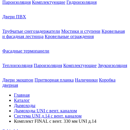
Пароизоляция
Комплектующие
Гидроизоляция
Двери ПВХ
Трубчатые снегозадержатели
Мостики и ступени
Кровельная
и фасадная лестница
Кровельные ограждения
Фасадные термопанели
Теплоизоляция
Пароизоляция
Комплектующие
Звукоизоляция
Двери экошпон
Притворная планка
Наличники
Коробка
дверная
Главная
Каталог
Дымоходы
Дымоходы UNI с вент. каналом
Система UNI д.14 с вент. каналом
Комплект FINAL с вент. 330 мм UNI д.14