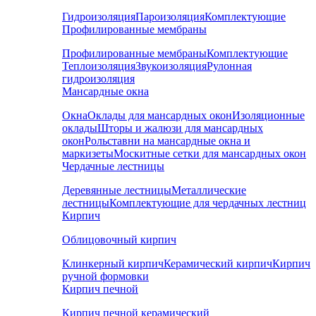
Гидроизоляция
Пароизоляция
Комплектующие
Профилированные мембраны
Профилированные мембраны
Комплектующие
Теплоизоляция
Звукоизоляция
Рулонная
гидроизоляция
Мансардные окна
Окна
Оклады для мансардных окон
Изоляционные
оклады
Шторы и жалюзи для мансардных
окон
Рольставни на мансардные окна и
маркизеты
Москитные сетки для мансардных окон
Чердачные лестницы
Деревянные лестницы
Металлические
лестницы
Комплектующие для чердачных лестниц
Кирпич
Облицовочный кирпич
Клинкерный кирпич
Керамический кирпич
Кирпич
ручной формовки
Кирпич печной
Кирпич печной керамический