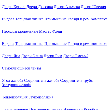
Двери Криста
Двери Джесика
Двери Альмека
Двери Ювелия
Ендова
Торцевая планка
Примыкание
Гвозди и рем. комплект
Проходы кровельные Мастер Флеш
Ендова
Торцевая планка
Примыкание
Гвозди и рем. комплект
Двери Яна
Двери Элиза
Двери Рим
Двери Омега-2
Самоклеющиеся ленты
Угол желоба
Соединитель желоба
Соединитель трубы
Заглушка желоба
Теплоизоляция
Звукоизоляция
Двери экошпон
Притворная планка
Наличники
Коробка