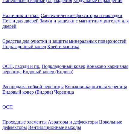
Панельные (сварные) ограждения
Модульные ограждения
Наличник и откос
Сантехнические фиксаторы и накладки
Петли для дверей
Замки и защелки с магнитным ригелем для
дверей
Средства для очистки и защиты минеральных поверхностей
Подкладочный ковер
Клей и мастика
ОСП, гвозди и пр.
Подкладочный ковер
Коньково-карнизная
черепица
Ендовый ковер (Ендова)
Распродажа гибкой черепицы
Коньково-карнизная черепица
Ендовый ковер (Ендова)
Черепица
ОСП
Проходные элементы
Аэраторы и дефлекторы
Цокольные
дефлекторы
Вентиляционные выходы