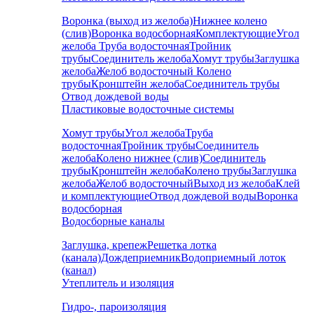
Воронка (выход из желоба)
Нижнее колено
(слив)
Воронка водосборная
Комплектующие
Угол
желоба
Труба водосточная
Тройник
трубы
Соединитель желоба
Хомут трубы
Заглушка
желоба
Желоб водосточный
Колено
трубы
Кронштейн желоба
Соединитель трубы
Отвод дождевой воды
Пластиковые водосточные системы
Хомут трубы
Угол желоба
Труба
водосточная
Тройник трубы
Соединитель
желоба
Колено нижнее (слив)
Соединитель
трубы
Кронштейн желоба
Колено трубы
Заглушка
желоба
Желоб водосточный
Выход из желоба
Клей
и комплектующие
Отвод дождевой воды
Воронка
водосборная
Водосборные каналы
Заглушка, крепеж
Решетка лотка
(канала)
Дождеприемник
Водоприемный лоток
(канал)
Утеплитель и изоляция
Гидро-, пароизоляция