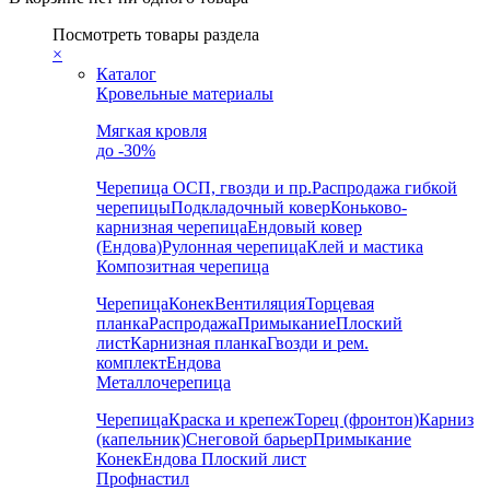
Посмотреть товары раздела
×
Каталог
Кровельные материалы
Мягкая кровля
до -30%
Черепица
ОСП, гвозди и пр.
Распродажа гибкой
черепицы
Подкладочный ковер
Коньково-
карнизная черепица
Ендовый ковер
(Ендова)
Рулонная черепица
Клей и мастика
Композитная черепица
Черепица
Конек
Вентиляция
Торцевая
планка
Распродажа
Примыкание
Плоский
лист
Карнизная планка
Гвозди и рем.
комплект
Ендова
Металлочерепица
Черепица
Краска и крепеж
Торец (фронтон)
Карниз
(капельник)
Снеговой барьер
Примыкание
Конек
Ендова
Плоский лист
Профнастил