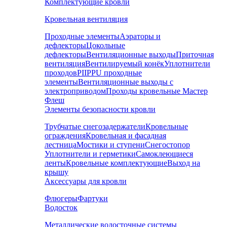
Комплектующие кровли
Кровельная вентиляция
Проходные элементы
Аэраторы и
дефлекторы
Цокольные
дефлекторы
Вентиляционные выходы
Приточная
вентиляция
Вентилируемый конёк
Уплотнители
проходов
PIIPPU проходные
элементы
Вентиляционные выходы с
электроприводом
Проходы кровельные Мастер
Флеш
Элементы безопасности кровли
Трубчатые снегозадержатели
Кровельные
ограждения
Кровельная и фасадная
лестница
Мостики и ступени
Снегостопор
Уплотнители и герметики
Самоклеющиеся
ленты
Кровельные комплектующие
Выход на
крышу
Аксессуары для кровли
Флюгеры
Фартуки
Водосток
Металлические водосточные системы