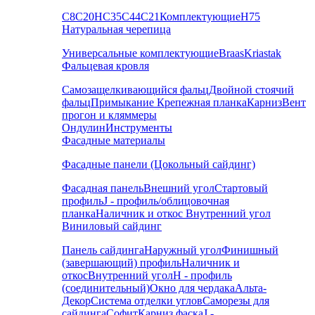
С8
С20
НС35
С44
С21
Комплектующие
Н75
Натуральная черепица
Универсальные комплектующие
Braas
Kriastak
Фальцевая кровля
Самозащелкивающийся фальц
Двойной стоячий
фальц
Примыкание
Крепежная планка
Карниз
Вент
прогон и кляммеры
Ондулин
Инструменты
Фасадные материалы
Фасадные панели (Цокольный сайдинг)
Фасадная панель
Внешний угол
Стартовый
профиль
J - профиль/облицовочная
планка
Наличник и откос
Внутренний угол
Виниловый сайдинг
Панель сайдинга
Наружный угол
Финишный
(завершающий) профиль
Наличник и
откос
Внутренний угол
H - профиль
(соединительный)
Окно для чердака
Альта-
Декор
Система отделки углов
Саморезы для
сайдинга
Софит
Карниз фаска
J -