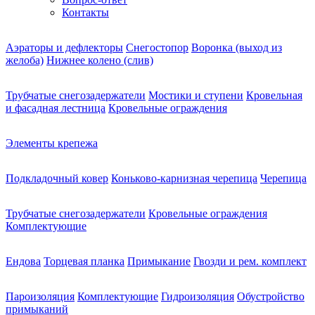
Контакты
Аэраторы и дефлекторы
Снегостопор
Воронка (выход из
желоба)
Нижнее колено (слив)
Трубчатые снегозадержатели
Мостики и ступени
Кровельная
и фасадная лестница
Кровельные ограждения
Элементы крепежа
Подкладочный ковер
Коньково-карнизная черепица
Черепица
Трубчатые снегозадержатели
Кровельные ограждения
Комплектующие
Ендова
Торцевая планка
Примыкание
Гвозди и рем. комплект
Пароизоляция
Комплектующие
Гидроизоляция
Обустройство
примыканий