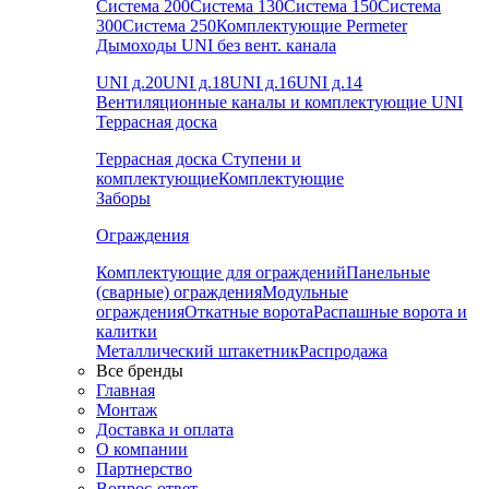
Система 200
Система 130
Система 150
Система
300
Система 250
Комплектующие Permeter
Дымоходы UNI без вент. канала
UNI д.20
UNI д.18
UNI д.16
UNI д.14
Вентиляционные каналы и комплектующие UNI
Террасная доска
Террасная доска
Ступени и
комплектующие
Комплектующие
Заборы
Ограждения
Комплектующие для ограждений
Панельные
(сварные) ограждения
Модульные
ограждения
Откатные ворота
Распашные ворота и
калитки
Металлический штакетник
Распродажа
Все бренды
Главная
Монтаж
Доставка и оплата
О компании
Партнерство
Вопрос-ответ