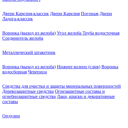
Двери Карелия-классик
Двери Карелия
Погонаж
Двери
Ладога-классик
Воронка (выход из желоба)
Угол желоба
Труба водосточная
Соединитель желоба
Металлический штакетник
Воронка (выход из желоба)
Нижнее колено (слив)
Воронка
водосборная
Черепица
Средства для очистки и защиты минеральных поверхностей
Деревозащитные средства
Огнезащитные составы и
огнебиозащитные средства
Лаки, краски и декоративные
составы
Ондулин