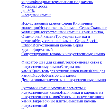
кирпич
Фасадные термопанели под камень
Фасадная доска
до -30%
Фасадный камень
Искусственный камень Серия Кирпичные
коллекции
Искусственный камень Серия Скальные
коллекции
Искусственный камень Серия Плитка,
Отделочный камень
Тротуарная плитка и
ступени
Искусственный камень Серия Special
Edition
Искусственный камень Серия
крупноформатный
Сопутствующие товары к искусственному камню
Фиксатор шва для камня
Стеклотканевая сетка к
искусственному камню
Затирка для
камня
Краситель для затирки швов камня
Клей для
камня
Гидрофобизатор для камня
Декоративные элементы к искусственному камню
Рустовый камень
Арочные элементы к
искусственному камню
Наличники и карнизы из
искусственного камня
Откосы из искусственного
камня
Накрывочные плиты
Замковый камень
искусственный