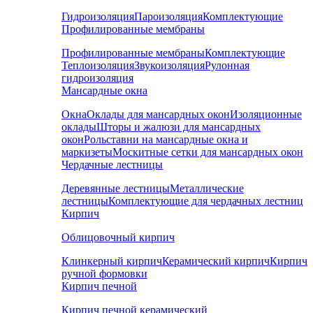
Гидроизоляция
Пароизоляция
Комплектующие
Профилированные мембраны
Профилированные мембраны
Комплектующие
Теплоизоляция
Звукоизоляция
Рулонная
гидроизоляция
Мансардные окна
Окна
Оклады для мансардных окон
Изоляционные
оклады
Шторы и жалюзи для мансардных
окон
Рольставни на мансардные окна и
маркизеты
Москитные сетки для мансардных окон
Чердачные лестницы
Деревянные лестницы
Металлические
лестницы
Комплектующие для чердачных лестниц
Кирпич
Облицовочный кирпич
Клинкерный кирпич
Керамический кирпич
Кирпич
ручной формовки
Кирпич печной
Кирпич печной керамический