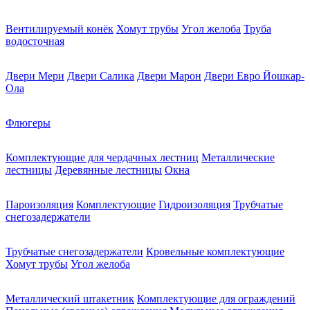
Вентилируемый конёк
Хомут трубы
Угол желоба
Труба
водосточная
Двери Мери
Двери Салика
Двери Марон
Двери Евро Йошкар-
Ола
Флюгеры
Комплектующие для чердачных лестниц
Металлические
лестницы
Деревянные лестницы
Окна
Пароизоляция
Комплектующие
Гидроизоляция
Трубчатые
снегозадержатели
Трубчатые снегозадержатели
Кровельные комплектующие
Хомут трубы
Угол желоба
Металлический штакетник
Комплектующие для ограждений