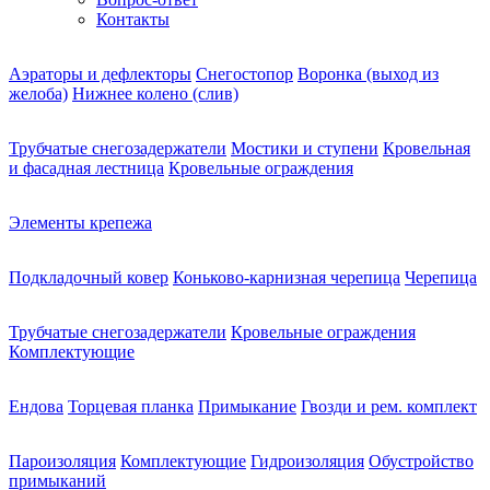
Контакты
Аэраторы и дефлекторы
Снегостопор
Воронка (выход из
желоба)
Нижнее колено (слив)
Трубчатые снегозадержатели
Мостики и ступени
Кровельная
и фасадная лестница
Кровельные ограждения
Элементы крепежа
Подкладочный ковер
Коньково-карнизная черепица
Черепица
Трубчатые снегозадержатели
Кровельные ограждения
Комплектующие
Ендова
Торцевая планка
Примыкание
Гвозди и рем. комплект
Пароизоляция
Комплектующие
Гидроизоляция
Обустройство
примыканий