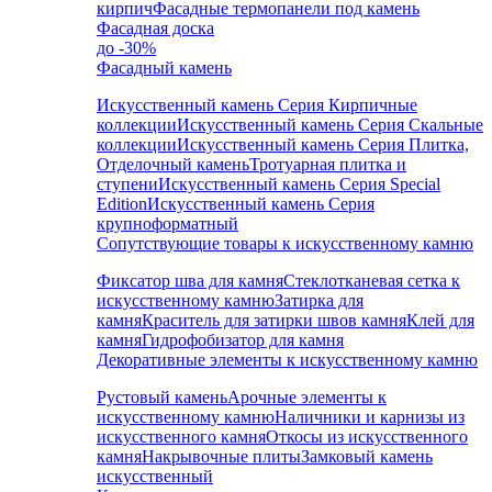
кирпич
Фасадные термопанели под камень
Фасадная доска
до -30%
Фасадный камень
Искусственный камень Серия Кирпичные
коллекции
Искусственный камень Серия Скальные
коллекции
Искусственный камень Серия Плитка,
Отделочный камень
Тротуарная плитка и
ступени
Искусственный камень Серия Special
Edition
Искусственный камень Серия
крупноформатный
Сопутствующие товары к искусственному камню
Фиксатор шва для камня
Стеклотканевая сетка к
искусственному камню
Затирка для
камня
Краситель для затирки швов камня
Клей для
камня
Гидрофобизатор для камня
Декоративные элементы к искусственному камню
Рустовый камень
Арочные элементы к
искусственному камню
Наличники и карнизы из
искусственного камня
Откосы из искусственного
камня
Накрывочные плиты
Замковый камень
искусственный