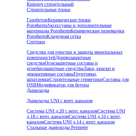
Кирпич строительный
Строительные блоки
Газобетон
Керамические блоки
Porotherm
Аксессуары и дополнительные
материалы Porotherm
Керамические перемычки
Porotherm
Кладочная сетка
Септики
Средства для очистки и защиты минеральных
поверхностей
Деревозащитные
средства
Огнезащитные составы и
огнебиозащитные средства
Лаки, краски и
декоративные составы
Грунтовки,
шпатлевки
Строительные герметики
Составы для
OSB
Модификатор для бетона
Дымоходы
Дымоходы UNI с вент. каналом
Система UNI д.20 с вент. каналом
Система UNI
д.18 с вент. каналом
Система UNI д.16 с вент.
каналом
Система UNI д.14 с вент. каналом
Стальные дымоходы Permeter