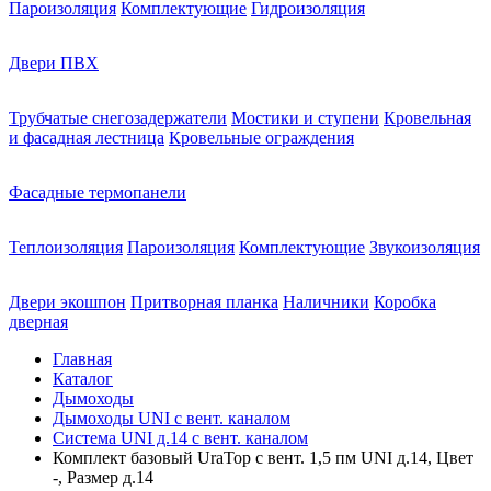
Пароизоляция
Комплектующие
Гидроизоляция
Двери ПВХ
Трубчатые снегозадержатели
Мостики и ступени
Кровельная
и фасадная лестница
Кровельные ограждения
Фасадные термопанели
Теплоизоляция
Пароизоляция
Комплектующие
Звукоизоляция
Двери экошпон
Притворная планка
Наличники
Коробка
дверная
Главная
Каталог
Дымоходы
Дымоходы UNI с вент. каналом
Система UNI д.14 с вент. каналом
Комплект базовый UraTop с вент. 1,5 пм UNI д.14, Цвет
-, Размер д.14