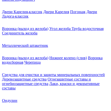
Двери Карелия-классик
Двери Карелия
Погонаж
Двери
Ладога-классик
Воронка (выход из желоба)
Угол желоба
Труба водосточная
Соединитель желоба
Металлический штакетник
Воронка (выход из желоба)
Нижнее колено (слив)
Воронка
водосборная
Черепица
Средства для очистки и защиты минеральных поверхностей
Деревозащитные средства
Огнезащитные составы и
огнебиозащитные средства
Лаки, краски и декоративные
составы
Ондулин