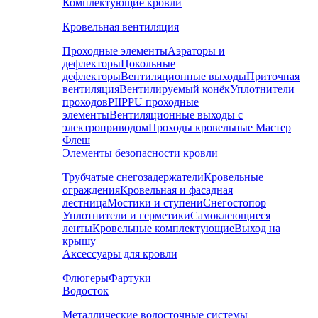
Комплектующие кровли
Кровельная вентиляция
Проходные элементы
Аэраторы и
дефлекторы
Цокольные
дефлекторы
Вентиляционные выходы
Приточная
вентиляция
Вентилируемый конёк
Уплотнители
проходов
PIIPPU проходные
элементы
Вентиляционные выходы с
электроприводом
Проходы кровельные Мастер
Флеш
Элементы безопасности кровли
Трубчатые снегозадержатели
Кровельные
ограждения
Кровельная и фасадная
лестница
Мостики и ступени
Снегостопор
Уплотнители и герметики
Самоклеющиеся
ленты
Кровельные комплектующие
Выход на
крышу
Аксессуары для кровли
Флюгеры
Фартуки
Водосток
Металлические водосточные системы