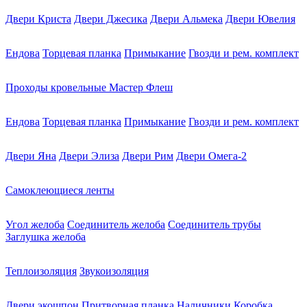
Двери Криста
Двери Джесика
Двери Альмека
Двери Ювелия
Ендова
Торцевая планка
Примыкание
Гвозди и рем. комплект
Проходы кровельные Мастер Флеш
Ендова
Торцевая планка
Примыкание
Гвозди и рем. комплект
Двери Яна
Двери Элиза
Двери Рим
Двери Омега-2
Самоклеющиеся ленты
Угол желоба
Соединитель желоба
Соединитель трубы
Заглушка желоба
Теплоизоляция
Звукоизоляция
Двери экошпон
Притворная планка
Наличники
Коробка