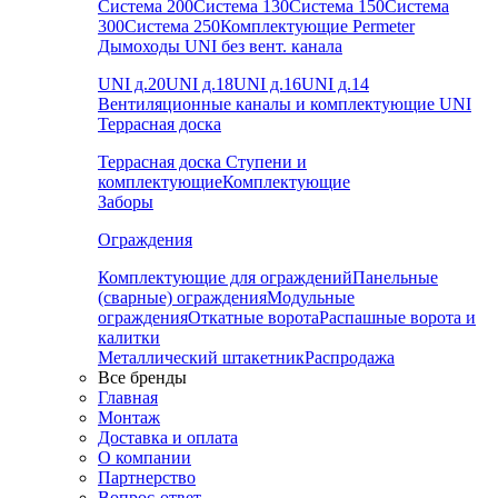
Система 200
Система 130
Система 150
Система
300
Система 250
Комплектующие Permeter
Дымоходы UNI без вент. канала
UNI д.20
UNI д.18
UNI д.16
UNI д.14
Вентиляционные каналы и комплектующие UNI
Террасная доска
Террасная доска
Ступени и
комплектующие
Комплектующие
Заборы
Ограждения
Комплектующие для ограждений
Панельные
(сварные) ограждения
Модульные
ограждения
Откатные ворота
Распашные ворота и
калитки
Металлический штакетник
Распродажа
Все бренды
Главная
Монтаж
Доставка и оплата
О компании
Партнерство
Вопрос-ответ