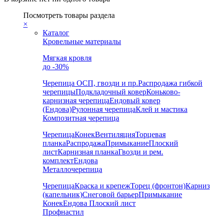
Посмотреть товары раздела
×
Каталог
Кровельные материалы
Мягкая кровля
до -30%
Черепица
ОСП, гвозди и пр.
Распродажа гибкой
черепицы
Подкладочный ковер
Коньково-
карнизная черепица
Ендовый ковер
(Ендова)
Рулонная черепица
Клей и мастика
Композитная черепица
Черепица
Конек
Вентиляция
Торцевая
планка
Распродажа
Примыкание
Плоский
лист
Карнизная планка
Гвозди и рем.
комплект
Ендова
Металлочерепица
Черепица
Краска и крепеж
Торец (фронтон)
Карниз
(капельник)
Снеговой барьер
Примыкание
Конек
Ендова
Плоский лист
Профнастил