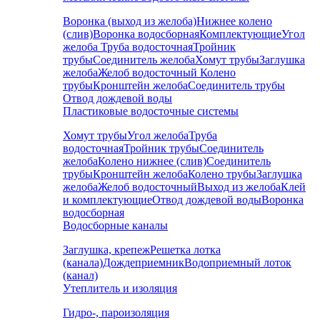
Воронка (выход из желоба)
Нижнее колено
(слив)
Воронка водосборная
Комплектующие
Угол
желоба
Труба водосточная
Тройник
трубы
Соединитель желоба
Хомут трубы
Заглушка
желоба
Желоб водосточный
Колено
трубы
Кронштейн желоба
Соединитель трубы
Отвод дождевой воды
Пластиковые водосточные системы
Хомут трубы
Угол желоба
Труба
водосточная
Тройник трубы
Соединитель
желоба
Колено нижнее (слив)
Соединитель
трубы
Кронштейн желоба
Колено трубы
Заглушка
желоба
Желоб водосточный
Выход из желоба
Клей
и комплектующие
Отвод дождевой воды
Воронка
водосборная
Водосборные каналы
Заглушка, крепеж
Решетка лотка
(канала)
Дождеприемник
Водоприемный лоток
(канал)
Утеплитель и изоляция
Гидро-, пароизоляция