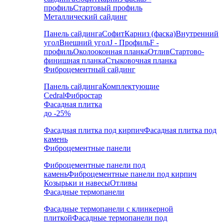
профиль
Стартовый профиль
Металлический сайдинг
Панель сайдинга
Софит
Карниз (фаска)
Внутренний
угол
Внешний угол
J - Профиль
F -
профиль
Околооконная планка
Отлив
Стартово-
финишная планка
Стыковочная планка
Фиброцементный сайдинг
Панель сайдинга
Комплектующие
Cedral
Фибростар
Фасадная плитка
до -25%
Фасадная плитка под кирпич
Фасадная плитка под
камень
Фиброцементные панели
Фиброцементные панели под
камень
Фиброцементные панели под кирпич
Козырьки и навесы
Отливы
Фасадные термопанели
Фасадные термопанели с клинкерной
плиткой
Фасадные термопанели под