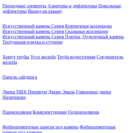
Проходные элементы
Аэраторы и дефлекторы
Цокольные
дефлекторы
Выход на крышу
Искусственный камень Серия Кирпичные коллекции
Искусственный камень Серия Скальные коллекции
Искусственный камень Серия Плитка, Отделочный камень
Тротуарная плитка и ступени
Хомут трубы
Угол желоба
Труба водосточная
Соединитель
желоба
Панель сайдинга
Двери ПВХ Премиум
Двери Эмаль
Глянцевые двери
Наличники
Пароизоляция
Комплектующие
Гидроизоляция
Фиброцементные панели под камень
Фиброцементные
панели под кирпич