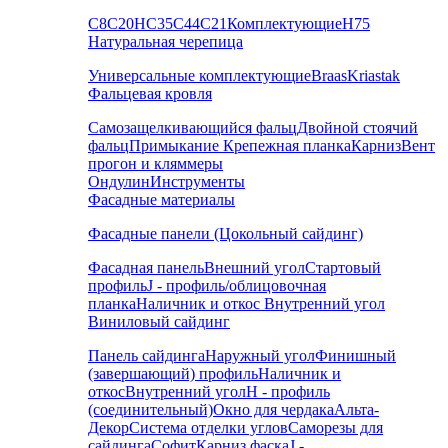
С8
С20
НС35
С44
С21
Комплектующие
Н75
Натуральная черепица
Универсальные комплектующие
Braas
Kriastak
Фальцевая кровля
Самозащелкивающийся фальц
Двойной стоячий
фальц
Примыкание
Крепежная планка
Карниз
Вент
прогон и кляммеры
Ондулин
Инструменты
Фасадные материалы
Фасадные панели (Цокольный сайдинг)
Фасадная панель
Внешний угол
Стартовый
профиль
J - профиль/облицовочная
планка
Наличник и откос
Внутренний угол
Виниловый сайдинг
Панель сайдинга
Наружный угол
Финишный
(завершающий) профиль
Наличник и
откос
Внутренний угол
H - профиль
(соединительный)
Окно для чердака
Альта-
Декор
Система отделки углов
Саморезы для
сайдинга
Софит
Карниз фаска
J -