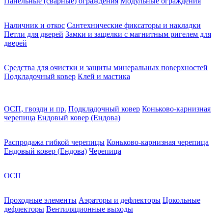
Панельные (сварные) ограждения
Модульные ограждения
Наличник и откос
Сантехнические фиксаторы и накладки
Петли для дверей
Замки и защелки с магнитным ригелем для
дверей
Средства для очистки и защиты минеральных поверхностей
Подкладочный ковер
Клей и мастика
ОСП, гвозди и пр.
Подкладочный ковер
Коньково-карнизная
черепица
Ендовый ковер (Ендова)
Распродажа гибкой черепицы
Коньково-карнизная черепица
Ендовый ковер (Ендова)
Черепица
ОСП
Проходные элементы
Аэраторы и дефлекторы
Цокольные
дефлекторы
Вентиляционные выходы