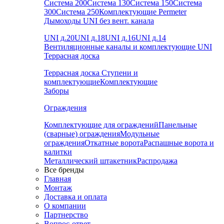
Система 200
Система 130
Система 150
Система
300
Система 250
Комплектующие Permeter
Дымоходы UNI без вент. канала
UNI д.20
UNI д.18
UNI д.16
UNI д.14
Вентиляционные каналы и комплектующие UNI
Террасная доска
Террасная доска
Ступени и
комплектующие
Комплектующие
Заборы
Ограждения
Комплектующие для ограждений
Панельные
(сварные) ограждения
Модульные
ограждения
Откатные ворота
Распашные ворота и
калитки
Металлический штакетник
Распродажа
Все бренды
Главная
Монтаж
Доставка и оплата
О компании
Партнерство
Вопрос-ответ