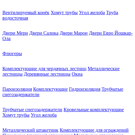
Вентилируемый конёк
Хомут трубы
Угол желоба
Труба
водосточная
Двери Мери
Двери Салика
Двери Марон
Двери Евро Йошкар-
Ола
Флюгеры
Комплектующие для чердачных лестниц
Металлические
лестницы
Деревянные лестницы
Окна
Пароизоляция
Комплектующие
Гидроизоляция
Трубчатые
снегозадержатели
Трубчатые снегозадержатели
Кровельные комплектующие
Хомут трубы
Угол желоба
Металлический штакетник
Комплектующие для ограждений