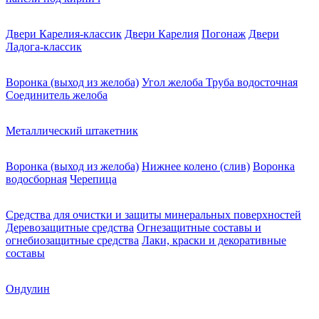
Двери Карелия-классик
Двери Карелия
Погонаж
Двери
Ладога-классик
Воронка (выход из желоба)
Угол желоба
Труба водосточная
Соединитель желоба
Металлический штакетник
Воронка (выход из желоба)
Нижнее колено (слив)
Воронка
водосборная
Черепица
Средства для очистки и защиты минеральных поверхностей
Деревозащитные средства
Огнезащитные составы и
огнебиозащитные средства
Лаки, краски и декоративные
составы
Ондулин