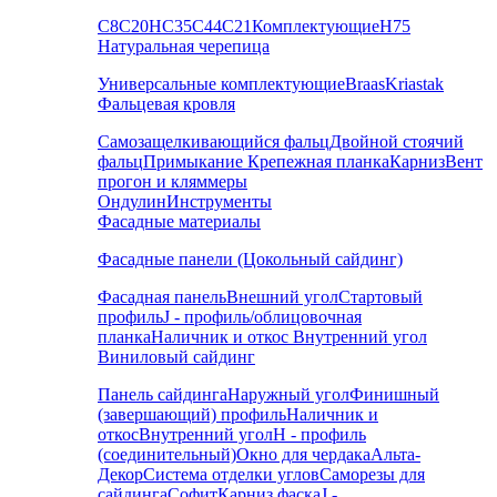
С8
С20
НС35
С44
С21
Комплектующие
Н75
Натуральная черепица
Универсальные комплектующие
Braas
Kriastak
Фальцевая кровля
Самозащелкивающийся фальц
Двойной стоячий
фальц
Примыкание
Крепежная планка
Карниз
Вент
прогон и кляммеры
Ондулин
Инструменты
Фасадные материалы
Фасадные панели (Цокольный сайдинг)
Фасадная панель
Внешний угол
Стартовый
профиль
J - профиль/облицовочная
планка
Наличник и откос
Внутренний угол
Виниловый сайдинг
Панель сайдинга
Наружный угол
Финишный
(завершающий) профиль
Наличник и
откос
Внутренний угол
H - профиль
(соединительный)
Окно для чердака
Альта-
Декор
Система отделки углов
Саморезы для
сайдинга
Софит
Карниз фаска
J -