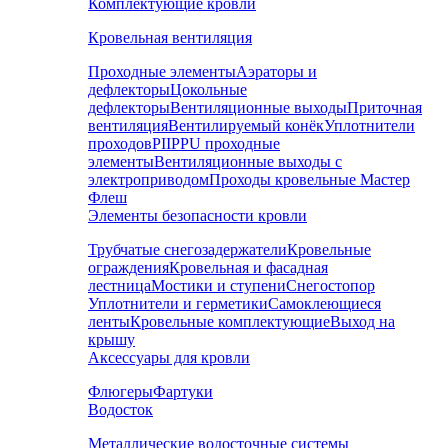
Комплектующие кровли
Кровельная вентиляция
Проходные элементы
Аэраторы и
дефлекторы
Цокольные
дефлекторы
Вентиляционные выходы
Приточная
вентиляция
Вентилируемый конёк
Уплотнители
проходов
PIIPPU проходные
элементы
Вентиляционные выходы с
электроприводом
Проходы кровельные Мастер
Флеш
Элементы безопасности кровли
Трубчатые снегозадержатели
Кровельные
ограждения
Кровельная и фасадная
лестница
Мостики и ступени
Снегостопор
Уплотнители и герметики
Самоклеющиеся
ленты
Кровельные комплектующие
Выход на
крышу
Аксессуары для кровли
Флюгеры
Фартуки
Водосток
Металлические водосточные системы