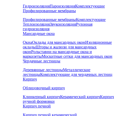
Гидроизоляция
Пароизоляция
Комплектующие
Профилированные мембраны
Профилированные мембраны
Комплектующие
Теплоизоляция
Звукоизоляция
Рулонная
гидроизоляция
Мансардные окна
Окна
Оклады для мансардных окон
Изоляционные
оклады
Шторы и жалюзи для мансардных
окон
Рольставни на мансардные окна и
маркизеты
Москитные сетки для мансардных окон
Чердачные лестницы
Деревянные лестницы
Металлические
лестницы
Комплектующие для чердачных лестниц
Кирпич
Облицовочный кирпич
Клинкерный кирпич
Керамический кирпич
Кирпич
ручной формовки
Кирпич печной
Кирпич печной керамический