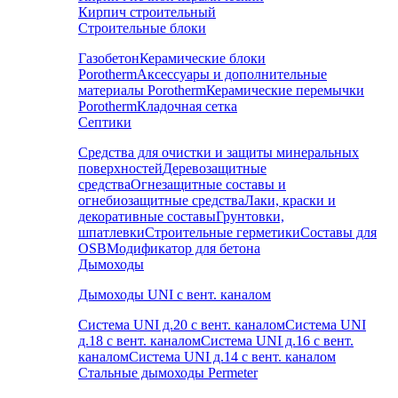
Кирпич строительный
Строительные блоки
Газобетон
Керамические блоки
Porotherm
Аксессуары и дополнительные
материалы Porotherm
Керамические перемычки
Porotherm
Кладочная сетка
Септики
Средства для очистки и защиты минеральных
поверхностей
Деревозащитные
средства
Огнезащитные составы и
огнебиозащитные средства
Лаки, краски и
декоративные составы
Грунтовки,
шпатлевки
Строительные герметики
Составы для
OSB
Модификатор для бетона
Дымоходы
Дымоходы UNI с вент. каналом
Система UNI д.20 с вент. каналом
Система UNI
д.18 с вент. каналом
Система UNI д.16 с вент.
каналом
Система UNI д.14 с вент. каналом
Стальные дымоходы Permeter