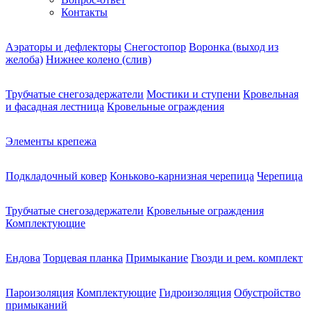
Контакты
Аэраторы и дефлекторы
Снегостопор
Воронка (выход из
желоба)
Нижнее колено (слив)
Трубчатые снегозадержатели
Мостики и ступени
Кровельная
и фасадная лестница
Кровельные ограждения
Элементы крепежа
Подкладочный ковер
Коньково-карнизная черепица
Черепица
Трубчатые снегозадержатели
Кровельные ограждения
Комплектующие
Ендова
Торцевая планка
Примыкание
Гвозди и рем. комплект
Пароизоляция
Комплектующие
Гидроизоляция
Обустройство
примыканий