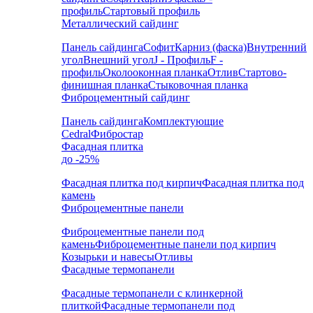
профиль
Стартовый профиль
Металлический сайдинг
Панель сайдинга
Софит
Карниз (фаска)
Внутренний
угол
Внешний угол
J - Профиль
F -
профиль
Околооконная планка
Отлив
Стартово-
финишная планка
Стыковочная планка
Фиброцементный сайдинг
Панель сайдинга
Комплектующие
Cedral
Фибростар
Фасадная плитка
до -25%
Фасадная плитка под кирпич
Фасадная плитка под
камень
Фиброцементные панели
Фиброцементные панели под
камень
Фиброцементные панели под кирпич
Козырьки и навесы
Отливы
Фасадные термопанели
Фасадные термопанели с клинкерной
плиткой
Фасадные термопанели под