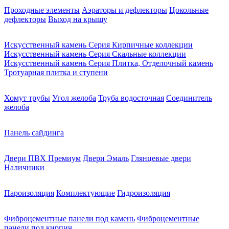
Проходные элементы
Аэраторы и дефлекторы
Цокольные
дефлекторы
Выход на крышу
Искусственный камень Серия Кирпичные коллекции
Искусственный камень Серия Скальные коллекции
Искусственный камень Серия Плитка, Отделочный камень
Тротуарная плитка и ступени
Хомут трубы
Угол желоба
Труба водосточная
Соединитель
желоба
Панель сайдинга
Двери ПВХ Премиум
Двери Эмаль
Глянцевые двери
Наличники
Пароизоляция
Комплектующие
Гидроизоляция
Фиброцементные панели под камень
Фиброцементные
панели под кирпич