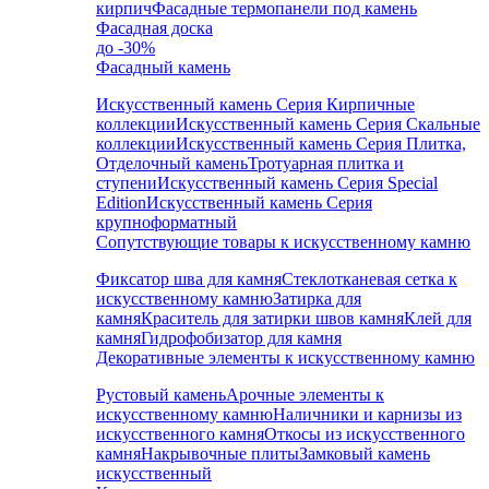
кирпич
Фасадные термопанели под камень
Фасадная доска
до -30%
Фасадный камень
Искусственный камень Серия Кирпичные
коллекции
Искусственный камень Серия Скальные
коллекции
Искусственный камень Серия Плитка,
Отделочный камень
Тротуарная плитка и
ступени
Искусственный камень Серия Special
Edition
Искусственный камень Серия
крупноформатный
Сопутствующие товары к искусственному камню
Фиксатор шва для камня
Стеклотканевая сетка к
искусственному камню
Затирка для
камня
Краситель для затирки швов камня
Клей для
камня
Гидрофобизатор для камня
Декоративные элементы к искусственному камню
Рустовый камень
Арочные элементы к
искусственному камню
Наличники и карнизы из
искусственного камня
Откосы из искусственного
камня
Накрывочные плиты
Замковый камень
искусственный