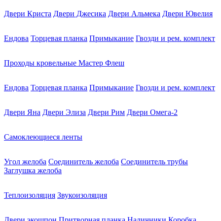
Двери Криста
Двери Джесика
Двери Альмека
Двери Ювелия
Ендова
Торцевая планка
Примыкание
Гвозди и рем. комплект
Проходы кровельные Мастер Флеш
Ендова
Торцевая планка
Примыкание
Гвозди и рем. комплект
Двери Яна
Двери Элиза
Двери Рим
Двери Омега-2
Самоклеющиеся ленты
Угол желоба
Соединитель желоба
Соединитель трубы
Заглушка желоба
Теплоизоляция
Звукоизоляция
Двери экошпон
Притворная планка
Наличники
Коробка