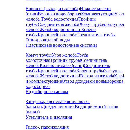
Воронка (выход из желоба)
Нижнее колено
(слив)
Воронка водосборная
Комплектующие
Угол
желоба
Труба водосточная
Тройник
трубы
Соединитель желоба
Хомут трубы
Заглушка
желоба
Желоб водосточный
Колено
трубы
Кронштейн желоба
Соединитель трубы
Отвод дождевой воды
Пластиковые водосточные системы
Хомут трубы
Угол желоба
Труба
водосточная
Тройник трубы
Соединитель
желоба
Колено нижнее (слив)
Соединитель
трубы
Кронштейн желоба
Колено трубы
Заглушка
желоба
Желоб водосточный
Выход из желоба
Клей
и комплектующие
Отвод дождевой воды
Воронка
водосборная
Водосборные каналы
Заглушка, крепеж
Решетка лотка
(канала)
Дождеприемник
Водоприемный лоток
(канал)
Утеплитель и изоляция
Гидро-, пароизоляция