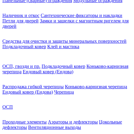
Панельные (сварные) ограждения
Модульные ограждения
Наличник и откос
Сантехнические фиксаторы и накладки
Петли для дверей
Замки и защелки с магнитным ригелем для
дверей
Средства для очистки и защиты минеральных поверхностей
Подкладочный ковер
Клей и мастика
ОСП, гвозди и пр.
Подкладочный ковер
Коньково-карнизная
черепица
Ендовый ковер (Ендова)
Распродажа гибкой черепицы
Коньково-карнизная черепица
Ендовый ковер (Ендова)
Черепица
ОСП
Проходные элементы
Аэраторы и дефлекторы
Цокольные
дефлекторы
Вентиляционные выходы