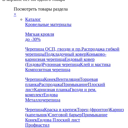
Посмотреть товары раздела
×
Каталог
Кровельные материалы
Мягкая кровля
до -30%
Черепица
ОСП, гвозди и пр.
Распродажа гибкой
черепицы
Подкладочный ковер
Коньково-
карнизная черепица
Ендовый ковер
(Ендова)
Рулонная черепица
Клей и мастика
Композитная черепица
Черепица
Конек
Вентиляция
Торцевая
планка
Распродажа
Примыкание
Плоский
лист
Карнизная планка
Гвозди и рем.
комплект
Ендова
Металлочерепица
Черепица
Краска и крепеж
Торец (фронтон)
Карниз
(капельник)
Снеговой барьер
Примыкание
Конек
Ендова
Плоский лист
Профнастил