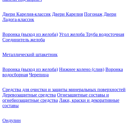
Двери Карелия-классик
Двери Карелия
Погонаж
Двери
Ладога-классик
Воронка (выход из желоба)
Угол желоба
Труба водосточная
Соединитель желоба
Металлический штакетник
Воронка (выход из желоба)
Нижнее колено (слив)
Воронка
водосборная
Черепица
Средства для очистки и защиты минеральных поверхностей
Деревозащитные средства
Огнезащитные составы и
огнебиозащитные средства
Лаки, краски и декоративные
составы
Ондулин