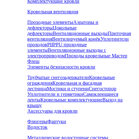
Комплектующие кровли
Кровельная вентиляция
Проходные элементы
Аэраторы и
дефлекторы
Цокольные
дефлекторы
Вентиляционные выходы
Приточная
вентиляция
Вентилируемый конёк
Уплотнители
проходов
PIIPPU проходные
элементы
Вентиляционные выходы с
электроприводом
Проходы кровельные Мастер
Флеш
Элементы безопасности кровли
Трубчатые снегозадержатели
Кровельные
ограждения
Кровельная и фасадная
лестница
Мостики и ступени
Снегостопор
Уплотнители и герметики
Самоклеющиеся
ленты
Кровельные комплектующие
Выход на
крышу
Аксессуары для кровли
Флюгеры
Фартуки
Водосток
Металлические водосточные системы