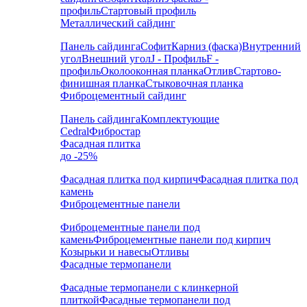
профиль
Стартовый профиль
Металлический сайдинг
Панель сайдинга
Софит
Карниз (фаска)
Внутренний
угол
Внешний угол
J - Профиль
F -
профиль
Околооконная планка
Отлив
Стартово-
финишная планка
Стыковочная планка
Фиброцементный сайдинг
Панель сайдинга
Комплектующие
Cedral
Фибростар
Фасадная плитка
до -25%
Фасадная плитка под кирпич
Фасадная плитка под
камень
Фиброцементные панели
Фиброцементные панели под
камень
Фиброцементные панели под кирпич
Козырьки и навесы
Отливы
Фасадные термопанели
Фасадные термопанели с клинкерной
плиткой
Фасадные термопанели под