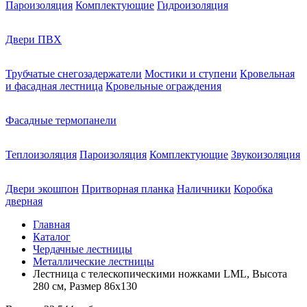
Пароизоляция
Комплектующие
Гидроизоляция
Двери ПВХ
Трубчатые снегозадержатели
Мостики и ступени
Кровельная
и фасадная лестница
Кровельные ограждения
Фасадные термопанели
Теплоизоляция
Пароизоляция
Комплектующие
Звукоизоляция
Двери экошпон
Притворная планка
Наличники
Коробка
дверная
Главная
Каталог
Чердачные лестницы
Металлические лестницы
Лестница с телескопическими ножками LML, Высота
280 см, Размер 86х130