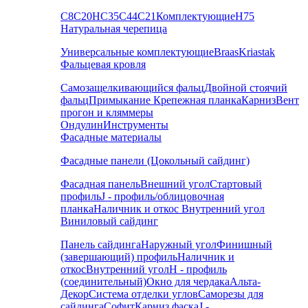
С8
С20
НС35
С44
С21
Комплектующие
Н75
Натуральная черепица
Универсальные комплектующие
Braas
Kriastak
Фальцевая кровля
Самозащелкивающийся фальц
Двойной стоячий
фальц
Примыкание
Крепежная планка
Карниз
Вент
прогон и кляммеры
Ондулин
Инструменты
Фасадные материалы
Фасадные панели (Цокольный сайдинг)
Фасадная панель
Внешний угол
Стартовый
профиль
J - профиль/облицовочная
планка
Наличник и откос
Внутренний угол
Виниловый сайдинг
Панель сайдинга
Наружный угол
Финишный
(завершающий) профиль
Наличник и
откос
Внутренний угол
H - профиль
(соединительный)
Окно для чердака
Альта-
Декор
Система отделки углов
Саморезы для
сайдинга
Софит
Карниз фаска
J -