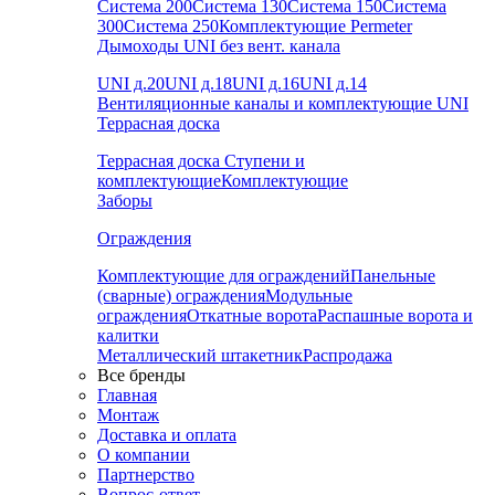
Система 200
Система 130
Система 150
Система
300
Система 250
Комплектующие Permeter
Дымоходы UNI без вент. канала
UNI д.20
UNI д.18
UNI д.16
UNI д.14
Вентиляционные каналы и комплектующие UNI
Террасная доска
Террасная доска
Ступени и
комплектующие
Комплектующие
Заборы
Ограждения
Комплектующие для ограждений
Панельные
(сварные) ограждения
Модульные
ограждения
Откатные ворота
Распашные ворота и
калитки
Металлический штакетник
Распродажа
Все бренды
Главная
Монтаж
Доставка и оплата
О компании
Партнерство
Вопрос-ответ