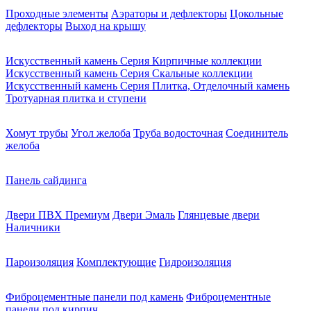
Проходные элементы
Аэраторы и дефлекторы
Цокольные
дефлекторы
Выход на крышу
Искусственный камень Серия Кирпичные коллекции
Искусственный камень Серия Скальные коллекции
Искусственный камень Серия Плитка, Отделочный камень
Тротуарная плитка и ступени
Хомут трубы
Угол желоба
Труба водосточная
Соединитель
желоба
Панель сайдинга
Двери ПВХ Премиум
Двери Эмаль
Глянцевые двери
Наличники
Пароизоляция
Комплектующие
Гидроизоляция
Фиброцементные панели под камень
Фиброцементные
панели под кирпич