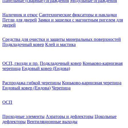
Панельные (сварные) ограждения
Модульные ограждения
Наличник и откос
Сантехнические фиксаторы и накладки
Петли для дверей
Замки и защелки с магнитным ригелем для
дверей
Средства для очистки и защиты минеральных поверхностей
Подкладочный ковер
Клей и мастика
ОСП, гвозди и пр.
Подкладочный ковер
Коньково-карнизная
черепица
Ендовый ковер (Ендова)
Распродажа гибкой черепицы
Коньково-карнизная черепица
Ендовый ковер (Ендова)
Черепица
ОСП
Проходные элементы
Аэраторы и дефлекторы
Цокольные
дефлекторы
Вентиляционные выходы