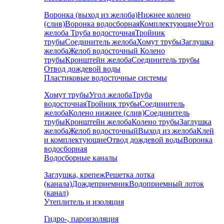
Воронка (выход из желоба)
Нижнее колено
(слив)
Воронка водосборная
Комплектующие
Угол
желоба
Труба водосточная
Тройник
трубы
Соединитель желоба
Хомут трубы
Заглушка
желоба
Желоб водосточный
Колено
трубы
Кронштейн желоба
Соединитель трубы
Отвод дождевой воды
Пластиковые водосточные системы
Хомут трубы
Угол желоба
Труба
водосточная
Тройник трубы
Соединитель
желоба
Колено нижнее (слив)
Соединитель
трубы
Кронштейн желоба
Колено трубы
Заглушка
желоба
Желоб водосточный
Выход из желоба
Клей
и комплектующие
Отвод дождевой воды
Воронка
водосборная
Водосборные каналы
Заглушка, крепеж
Решетка лотка
(канала)
Дождеприемник
Водоприемный лоток
(канал)
Утеплитель и изоляция
Гидро-, пароизоляция