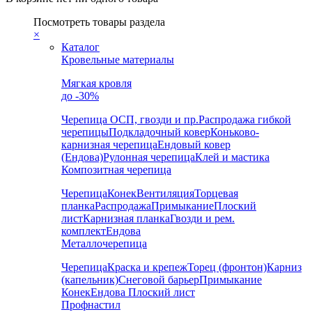
Посмотреть товары раздела
×
Каталог
Кровельные материалы
Мягкая кровля
до -30%
Черепица
ОСП, гвозди и пр.
Распродажа гибкой
черепицы
Подкладочный ковер
Коньково-
карнизная черепица
Ендовый ковер
(Ендова)
Рулонная черепица
Клей и мастика
Композитная черепица
Черепица
Конек
Вентиляция
Торцевая
планка
Распродажа
Примыкание
Плоский
лист
Карнизная планка
Гвозди и рем.
комплект
Ендова
Металлочерепица
Черепица
Краска и крепеж
Торец (фронтон)
Карниз
(капельник)
Снеговой барьер
Примыкание
Конек
Ендова
Плоский лист
Профнастил