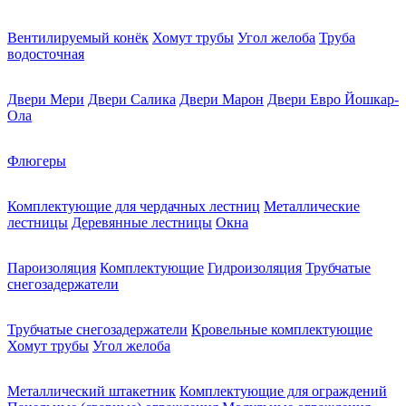
Вентилируемый конёк
Хомут трубы
Угол желоба
Труба
водосточная
Двери Мери
Двери Салика
Двери Марон
Двери Евро Йошкар-
Ола
Флюгеры
Комплектующие для чердачных лестниц
Металлические
лестницы
Деревянные лестницы
Окна
Пароизоляция
Комплектующие
Гидроизоляция
Трубчатые
снегозадержатели
Трубчатые снегозадержатели
Кровельные комплектующие
Хомут трубы
Угол желоба
Металлический штакетник
Комплектующие для ограждений