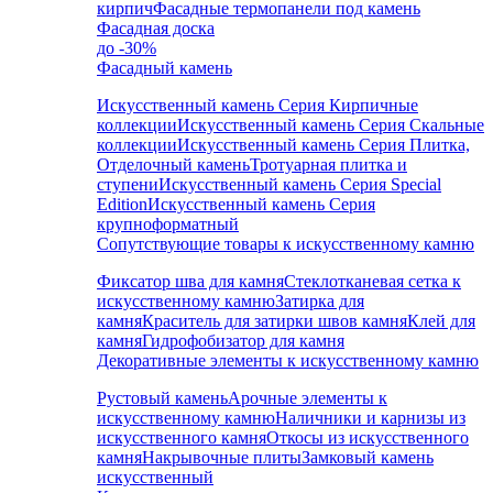
кирпич
Фасадные термопанели под камень
Фасадная доска
до -30%
Фасадный камень
Искусственный камень Серия Кирпичные
коллекции
Искусственный камень Серия Скальные
коллекции
Искусственный камень Серия Плитка,
Отделочный камень
Тротуарная плитка и
ступени
Искусственный камень Серия Special
Edition
Искусственный камень Серия
крупноформатный
Сопутствующие товары к искусственному камню
Фиксатор шва для камня
Стеклотканевая сетка к
искусственному камню
Затирка для
камня
Краситель для затирки швов камня
Клей для
камня
Гидрофобизатор для камня
Декоративные элементы к искусственному камню
Рустовый камень
Арочные элементы к
искусственному камню
Наличники и карнизы из
искусственного камня
Откосы из искусственного
камня
Накрывочные плиты
Замковый камень
искусственный