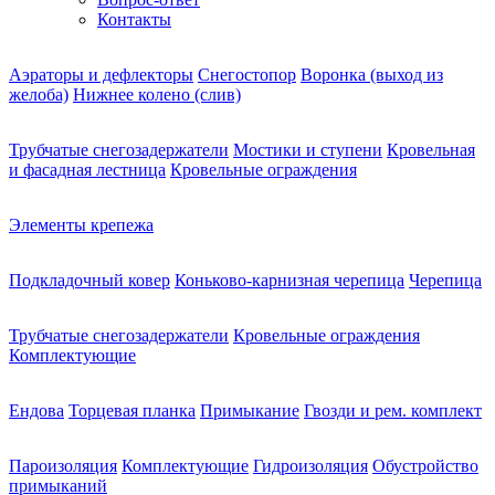
Контакты
Аэраторы и дефлекторы
Снегостопор
Воронка (выход из
желоба)
Нижнее колено (слив)
Трубчатые снегозадержатели
Мостики и ступени
Кровельная
и фасадная лестница
Кровельные ограждения
Элементы крепежа
Подкладочный ковер
Коньково-карнизная черепица
Черепица
Трубчатые снегозадержатели
Кровельные ограждения
Комплектующие
Ендова
Торцевая планка
Примыкание
Гвозди и рем. комплект
Пароизоляция
Комплектующие
Гидроизоляция
Обустройство
примыканий