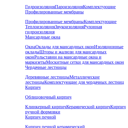
Гидроизоляция
Пароизоляция
Комплектующие
Профилированные мембраны
Профилированные мембраны
Комплектующие
Теплоизоляция
Звукоизоляция
Рулонная
гидроизоляция
Мансардные окна
Окна
Оклады для мансардных окон
Изоляционные
оклады
Шторы и жалюзи для мансардных
окон
Рольставни на мансардные окна и
маркизеты
Москитные сетки для мансардных окон
Чердачные лестницы
Деревянные лестницы
Металлические
лестницы
Комплектующие для чердачных лестниц
Кирпич
Облицовочный кирпич
Клинкерный кирпич
Керамический кирпич
Кирпич
ручной формовки
Кирпич печной
Кирпич печной керамический