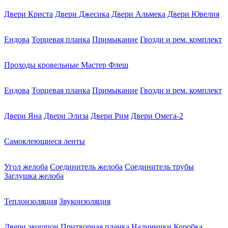
Двери Криста
Двери Джесика
Двери Альмека
Двери Ювелия
Ендова
Торцевая планка
Примыкание
Гвозди и рем. комплект
Проходы кровельные Мастер Флеш
Ендова
Торцевая планка
Примыкание
Гвозди и рем. комплект
Двери Яна
Двери Элиза
Двери Рим
Двери Омега-2
Самоклеющиеся ленты
Угол желоба
Соединитель желоба
Соединитель трубы
Заглушка желоба
Теплоизоляция
Звукоизоляция
Двери экошпон
Притворная планка
Наличники
Коробка