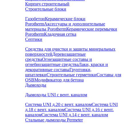
Кирпич строительный
Строительные блоки
Газобетон
Керамические блоки
Porotherm
Аксессуары и дополнительные
материалы Porotherm
Керамические перемычки
Porotherm
Кладочная сетка
Септики
Средства для очистки и защиты минеральных
поверхностей
Деревозащитные
средства
Огнезащитные составы и
огнебиозащитные средства
Лаки, краски и
декоративные составы
Грунтовки,
шпатлевки
Строительные герметики
Составы для
OSB
Модификатор для бетона
Дымоходы
Дымоходы UNI с вент. каналом
Система UNI д.20 с вент. каналом
Система UNI
д.18 с вент. каналом
Система UNI д.16 с вент.
каналом
Система UNI д.14 с вент. каналом
Стальные дымоходы Permeter