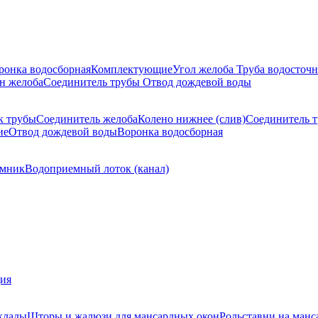
ронка водосборная
Комплектующие
Угол желоба
Труба водосточн
н желоба
Соединитель трубы
Отвод дождевой воды
к трубы
Соединитель желоба
Колено нижнее (слив)
Соединитель 
ие
Отвод дождевой воды
Воронка водосборная
мник
Водоприемный лоток (канал)
ция
клады
Шторы и жалюзи для мансардных окон
Рольставни на манс