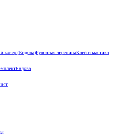
й ковер (Ендова)
Рулонная черепица
Клей и мастика
омплект
Ендова
лист
ры