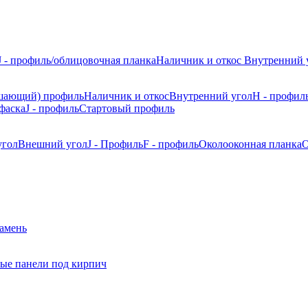
J - профиль/облицовочная планка
Наличник и откос
Внутренний 
шающий) профиль
Наличник и откос
Внутренний угол
H - профил
фаска
J - профиль
Стартовый профиль
угол
Внешний угол
J - Профиль
F - профиль
Околооконная планка
О
камень
ые панели под кирпич