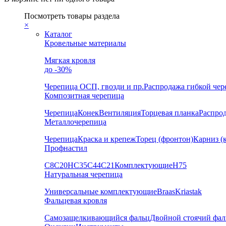
Посмотреть товары раздела
×
Каталог
Кровельные материалы
Мягкая кровля
до -30%
Черепица
ОСП, гвозди и пр.
Распродажа гибкой че
Композитная черепица
Черепица
Конек
Вентиляция
Торцевая планка
Распро
Металлочерепица
Черепица
Краска и крепеж
Торец (фронтон)
Карниз (
Профнастил
С8
С20
НС35
С44
С21
Комплектующие
Н75
Натуральная черепица
Универсальные комплектующие
Braas
Kriastak
Фальцевая кровля
Самозащелкивающийся фальц
Двойной стоячий фал