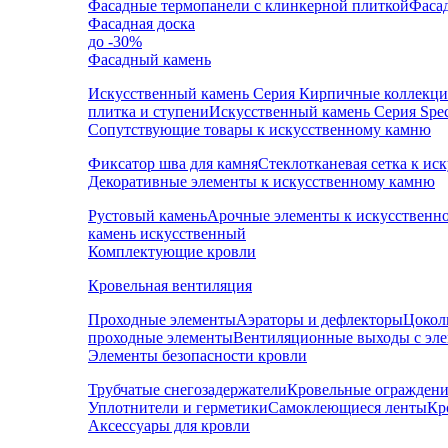
Фасадные термопанели с клинкерной плиткой
Фаса
Фасадная доска
до -30%
Фасадный камень
Искусственный камень Серия Кирпичные коллекц
плитка и ступени
Искусственный камень Серия Speci
Сопутствующие товары к искусственному камню
Фиксатор шва для камня
Стеклотканевая сетка к и
Декоративные элементы к искусственному камню
Рустовый камень
Арочные элементы к искусственн
камень искусственный
Комплектующие кровли
Кровельная вентиляция
Проходные элементы
Аэраторы и дефлекторы
Цокол
проходные элементы
Вентиляционные выходы с эл
Элементы безопасности кровли
Трубчатые снегозадержатели
Кровельные ограждени
Уплотнители и герметики
Самоклеющиеся ленты
Кр
Аксессуары для кровли