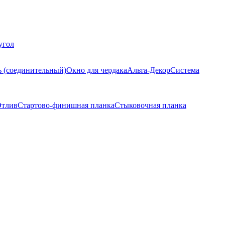
угол
ь (соединительный)
Окно для чердака
Альта-Декор
Система
тлив
Стартово-финишная планка
Стыковочная планка