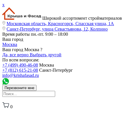
x
Широкий ассортимент стройматериалов
Московская область, Красногорск, Спасская улица, 1А
Санкт-Петербург, улица Севастьянова, 12, Колпино
Время работы
пн.-пт. 9:00 – 18:00
Ваш город
Москва
Ваш город Москва ?
Да, все верно
Выбрать другой
По всем вопросам:
+7 (499) 490-46-08
Москва
+7 (812) 615-21-08
Санкт-Петербург
info@krishafasad.ru
Перезвоните мне
0