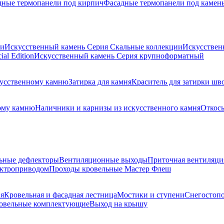
дные термопанели под кирпич
Фасадные термопанели под камен
ии
Искусственный камень Серия Скальные коллекции
Искусствен
al Edition
Искусственный камень Серия крупноформатный
скусственному камню
Затирка для камня
Краситель для затирки шв
ому камню
Наличники и карнизы из искусственного камня
Откосы
ьные дефлекторы
Вентиляционные выходы
Приточная вентиляци
ектроприводом
Проходы кровельные Мастер Флеш
я
Кровельная и фасадная лестница
Мостики и ступени
Снегостоп
овельные комплектующие
Выход на крышу