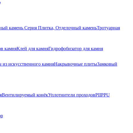
ь
ный камень Серия Плитка, Отделочный камень
Тротуарная
ов камня
Клей для камня
Гидрофобизатор для камня
 из искусственного камня
Накрывочные плиты
Замковый
я
Вентилируемый конёк
Уплотнители проходов
PIIPPU
ор