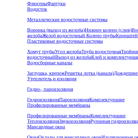
Флюгеры
Фартуки
Водосток
Металлические водосточные системы
Воронка (выход из желоба)
Нижнее колено (слив)
Во
желоба
Желоб водосточный
Колено трубы
Кронштей
Пластиковые водосточные системы
Хомут трубы
Угол желоба
Труба водосточная
Тройни
водосточный
Выход из желоба
Клей и комплектующ
Водосборные каналы
Заглушка, крепеж
Решетка лотка (канала)
Дождеприе
Утеплитель и изоляция
Гидро-, пароизоляция
Гидроизоляция
Пароизоляция
Комплектующие
Профилированные мембраны
Профилированные мембраны
Комплектующие
Теплоизоляция
Звукоизоляция
Рулонная гидроизоля
Мансардные окна
Окна
Оклады для мансардных окон
Изоляционные о