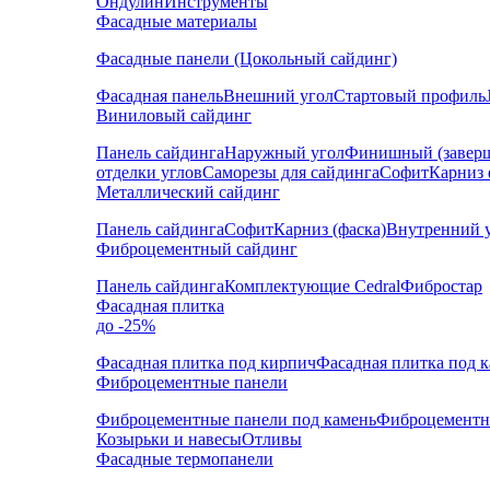
Ондулин
Инструменты
Фасадные материалы
Фасадные панели (Цокольный сайдинг)
Фасадная панель
Внешний угол
Стартовый профиль
Виниловый сайдинг
Панель сайдинга
Наружный угол
Финишный (завер
отделки углов
Саморезы для сайдинга
Софит
Карниз 
Металлический сайдинг
Панель сайдинга
Софит
Карниз (фаска)
Внутренний 
Фиброцементный сайдинг
Панель сайдинга
Комплектующие Cedral
Фибростар
Фасадная плитка
до -25%
Фасадная плитка под кирпич
Фасадная плитка под 
Фиброцементные панели
Фиброцементные панели под камень
Фиброцементн
Козырьки и навесы
Отливы
Фасадные термопанели