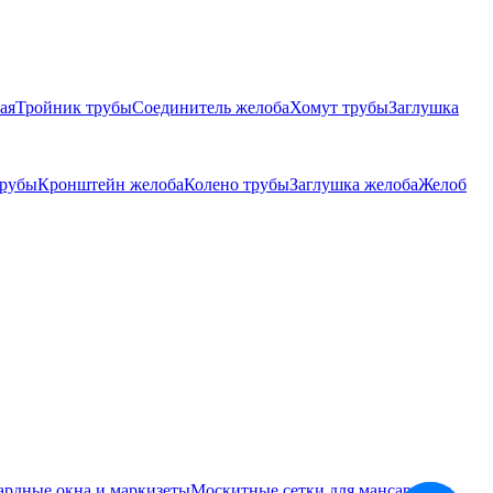
ая
Тройник трубы
Соединитель желоба
Хомут трубы
Заглушка
трубы
Кронштейн желоба
Колено трубы
Заглушка желоба
Желоб
ардные окна и маркизеты
Москитные сетки для мансардных