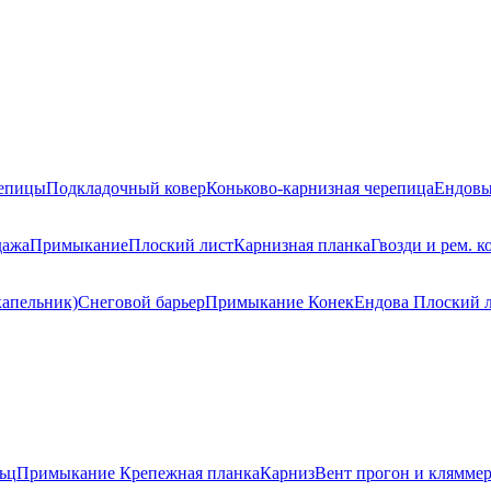
репицы
Подкладочный ковер
Коньково-карнизная черепица
Ендовы
дажа
Примыкание
Плоский лист
Карнизная планка
Гвозди и рем. к
капельник)
Снеговой барьер
Примыкание
Конек
Ендова
Плоский 
ьц
Примыкание
Крепежная планка
Карниз
Вент прогон и клямме