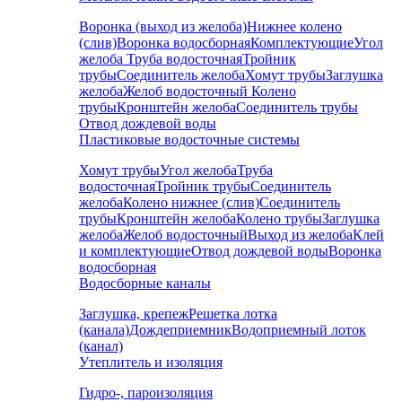
Воронка (выход из желоба)
Нижнее колено
(слив)
Воронка водосборная
Комплектующие
Угол
желоба
Труба водосточная
Тройник
трубы
Соединитель желоба
Хомут трубы
Заглушка
желоба
Желоб водосточный
Колено
трубы
Кронштейн желоба
Соединитель трубы
Отвод дождевой воды
Пластиковые водосточные системы
Хомут трубы
Угол желоба
Труба
водосточная
Тройник трубы
Соединитель
желоба
Колено нижнее (слив)
Соединитель
трубы
Кронштейн желоба
Колено трубы
Заглушка
желоба
Желоб водосточный
Выход из желоба
Клей
и комплектующие
Отвод дождевой воды
Воронка
водосборная
Водосборные каналы
Заглушка, крепеж
Решетка лотка
(канала)
Дождеприемник
Водоприемный лоток
(канал)
Утеплитель и изоляция
Гидро-, пароизоляция