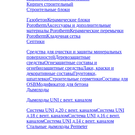
Кирпич строительный
Строительные блоки
Газобетон
Керамические блоки
Porotherm
Аксессуары и дополнительные
материалы Porotherm
Керамические перемычки
Porotherm
Кладочная сетка
Септики
Средства для очистки и защиты минеральных
поверхностей
Деревозащитные
средства
Огнезащитные составы и
огнебиозащитные средства
Лаки, краски и
декоративные составы
Грунтовки,
шпатлевки
Строительные герметики
Составы для
OSB
Модификатор для бетона
Дымоходы
Дымоходы UNI с вент. каналом
Система UNI д.20 с вент. каналом
Система UNI
д.18 с вент. каналом
Система UNI д.16 с вент.
каналом
Система UNI д.14 с вент. каналом
Стальные дымоходы Permeter