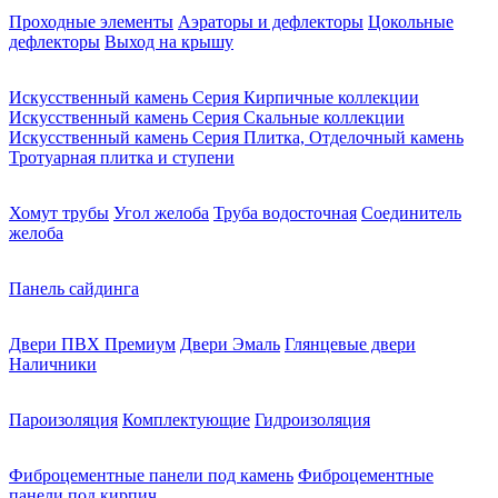
Проходные элементы
Аэраторы и дефлекторы
Цокольные
дефлекторы
Выход на крышу
Искусственный камень Серия Кирпичные коллекции
Искусственный камень Серия Скальные коллекции
Искусственный камень Серия Плитка, Отделочный камень
Тротуарная плитка и ступени
Хомут трубы
Угол желоба
Труба водосточная
Соединитель
желоба
Панель сайдинга
Двери ПВХ Премиум
Двери Эмаль
Глянцевые двери
Наличники
Пароизоляция
Комплектующие
Гидроизоляция
Фиброцементные панели под камень
Фиброцементные
панели под кирпич