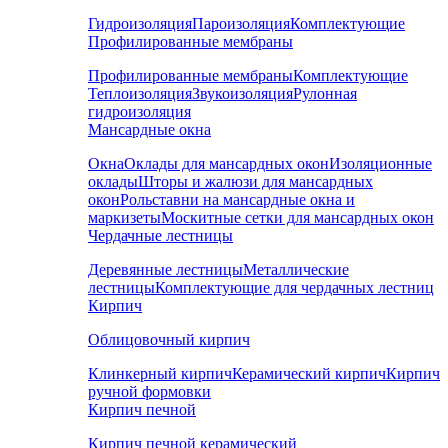
Гидроизоляция
Пароизоляция
Комплектующие
Профилированные мембраны
Профилированные мембраны
Комплектующие
Теплоизоляция
Звукоизоляция
Рулонная
гидроизоляция
Мансардные окна
Окна
Оклады для мансардных окон
Изоляционные
оклады
Шторы и жалюзи для мансардных
окон
Рольставни на мансардные окна и
маркизеты
Москитные сетки для мансардных окон
Чердачные лестницы
Деревянные лестницы
Металлические
лестницы
Комплектующие для чердачных лестниц
Кирпич
Облицовочный кирпич
Клинкерный кирпич
Керамический кирпич
Кирпич
ручной формовки
Кирпич печной
Кирпич печной керамический