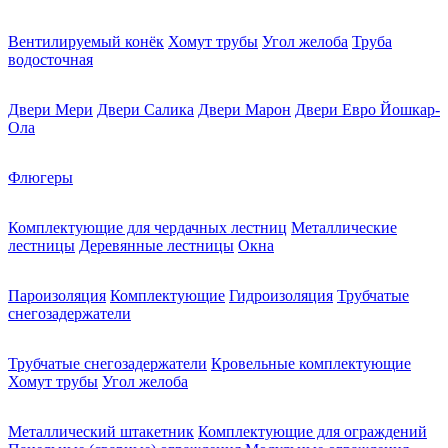
Вентилируемый конёк
Хомут трубы
Угол желоба
Труба
водосточная
Двери Мери
Двери Салика
Двери Марон
Двери Евро Йошкар-
Ола
Флюгеры
Комплектующие для чердачных лестниц
Металлические
лестницы
Деревянные лестницы
Окна
Пароизоляция
Комплектующие
Гидроизоляция
Трубчатые
снегозадержатели
Трубчатые снегозадержатели
Кровельные комплектующие
Хомут трубы
Угол желоба
Металлический штакетник
Комплектующие для ограждений