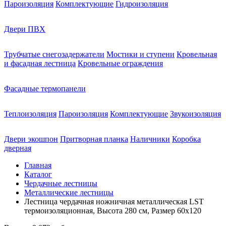
Пароизоляция
Комплектующие
Гидроизоляция
Двери ПВХ
Трубчатые снегозадержатели
Мостики и ступени
Кровельная
и фасадная лестница
Кровельные ограждения
Фасадные термопанели
Теплоизоляция
Пароизоляция
Комплектующие
Звукоизоляция
Двери экошпон
Притворная планка
Наличники
Коробка
дверная
Главная
Каталог
Чердачные лестницы
Металлические лестницы
Лестница чердачная ножничная металлическая LST
термоизоляционная, Высота 280 см, Размер 60х120