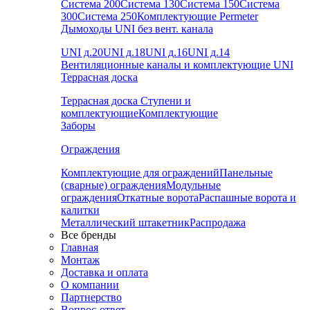
Система 200
Система 130
Система 150
Система
300
Система 250
Комплектующие Permeter
Дымоходы UNI без вент. канала
UNI д.20
UNI д.18
UNI д.16
UNI д.14
Вентиляционные каналы и комплектующие UNI
Террасная доска
Террасная доска
Ступени и
комплектующие
Комплектующие
Заборы
Ограждения
Комплектующие для ограждений
Панельные
(сварные) ограждения
Модульные
ограждения
Откатные ворота
Распашные ворота и
калитки
Металлический штакетник
Распродажа
Все бренды
Главная
Монтаж
Доставка и оплата
О компании
Партнерство
Вопрос-ответ