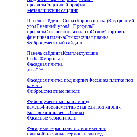
профиль
Стартовый профиль
Металлический сайдинг
Панель сайдинга
Софит
Карниз (фаска)
Внутренний
угол
Внешний угол
J - Профиль
F -
профиль
Околооконная планка
Отлив
Стартово-
финишная планка
Стыковочная планка
Фиброцементный сайдинг
Панель сайдинга
Комплектующие
Cedral
Фибростар
Фасадная плитка
до -25%
Фасадная плитка под кирпич
Фасадная плитка под
камень
Фиброцементные панели
Фиброцементные панели под
камень
Фиброцементные панели под кирпич
Козырьки и навесы
Отливы
Фасадные термопанели
Фасадные термопанели с клинкерной
плиткой
Фасадные термопанели под