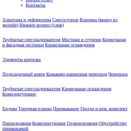
Контакты
Аэраторы и дефлекторы
Снегостопор
Воронка (выход из
желоба)
Нижнее колено (слив)
Трубчатые снегозадержатели
Мостики и ступени
Кровельная
и фасадная лестница
Кровельные ограждения
Элементы крепежа
Подкладочный ковер
Коньково-карнизная черепица
Черепица
Трубчатые снегозадержатели
Кровельные ограждения
Комплектующие
Ендова
Торцевая планка
Примыкание
Гвозди и рем. комплект
Пароизоляция
Комплектующие
Гидроизоляция
Обустройство
примыканий