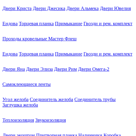
Двери Криста
Двери Джесика
Двери Альмека
Двери Ювелия
Ендова
Торцевая планка
Примыкание
Гвозди и рем. комплект
Проходы кровельные Мастер Флеш
Ендова
Торцевая планка
Примыкание
Гвозди и рем. комплект
Двери Яна
Двери Элиза
Двери Рим
Двери Омега-2
Самоклеющиеся ленты
Угол желоба
Соединитель желоба
Соединитель трубы
Заглушка желоба
Теплоизоляция
Звукоизоляция
Двери экошпон
Притворная планка
Наличники
Коробка