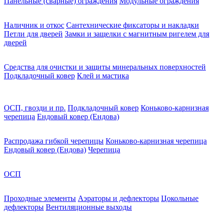
Панельные (сварные) ограждения
Модульные ограждения
Наличник и откос
Сантехнические фиксаторы и накладки
Петли для дверей
Замки и защелки с магнитным ригелем для
дверей
Средства для очистки и защиты минеральных поверхностей
Подкладочный ковер
Клей и мастика
ОСП, гвозди и пр.
Подкладочный ковер
Коньково-карнизная
черепица
Ендовый ковер (Ендова)
Распродажа гибкой черепицы
Коньково-карнизная черепица
Ендовый ковер (Ендова)
Черепица
ОСП
Проходные элементы
Аэраторы и дефлекторы
Цокольные
дефлекторы
Вентиляционные выходы