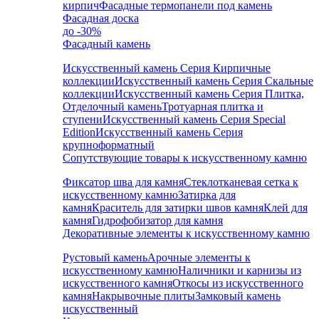
кирпич
Фасадные термопанели под камень
Фасадная доска
до -30%
Фасадный камень
Искусственный камень Серия Кирпичные
коллекции
Искусственный камень Серия Скальные
коллекции
Искусственный камень Серия Плитка,
Отделочный камень
Тротуарная плитка и
ступени
Искусственный камень Серия Special
Edition
Искусственный камень Серия
крупноформатный
Сопутствующие товары к искусственному камню
Фиксатор шва для камня
Стеклотканевая сетка к
искусственному камню
Затирка для
камня
Краситель для затирки швов камня
Клей для
камня
Гидрофобизатор для камня
Декоративные элементы к искусственному камню
Рустовый камень
Арочные элементы к
искусственному камню
Наличники и карнизы из
искусственного камня
Откосы из искусственного
камня
Накрывочные плиты
Замковый камень
искусственный