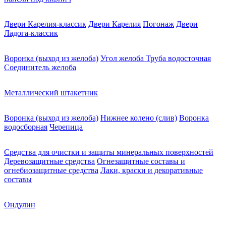
Двери Карелия-классик
Двери Карелия
Погонаж
Двери
Ладога-классик
Воронка (выход из желоба)
Угол желоба
Труба водосточная
Соединитель желоба
Металлический штакетник
Воронка (выход из желоба)
Нижнее колено (слив)
Воронка
водосборная
Черепица
Средства для очистки и защиты минеральных поверхностей
Деревозащитные средства
Огнезащитные составы и
огнебиозащитные средства
Лаки, краски и декоративные
составы
Ондулин