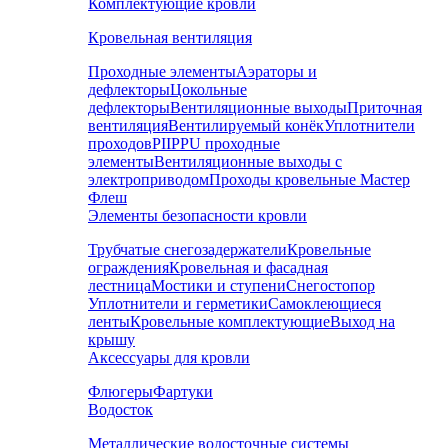
Комплектующие кровли
Кровельная вентиляция
Проходные элементы
Аэраторы и
дефлекторы
Цокольные
дефлекторы
Вентиляционные выходы
Приточная
вентиляция
Вентилируемый конёк
Уплотнители
проходов
PIIPPU проходные
элементы
Вентиляционные выходы с
электроприводом
Проходы кровельные Мастер
Флеш
Элементы безопасности кровли
Трубчатые снегозадержатели
Кровельные
ограждения
Кровельная и фасадная
лестница
Мостики и ступени
Снегостопор
Уплотнители и герметики
Самоклеющиеся
ленты
Кровельные комплектующие
Выход на
крышу
Аксессуары для кровли
Флюгеры
Фартуки
Водосток
Металлические водосточные системы