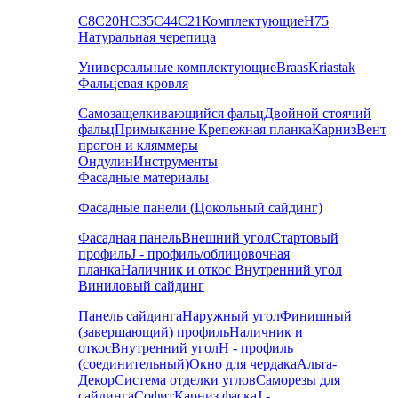
С8
С20
НС35
С44
С21
Комплектующие
Н75
Натуральная черепица
Универсальные комплектующие
Braas
Kriastak
Фальцевая кровля
Самозащелкивающийся фальц
Двойной стоячий
фальц
Примыкание
Крепежная планка
Карниз
Вент
прогон и кляммеры
Ондулин
Инструменты
Фасадные материалы
Фасадные панели (Цокольный сайдинг)
Фасадная панель
Внешний угол
Стартовый
профиль
J - профиль/облицовочная
планка
Наличник и откос
Внутренний угол
Виниловый сайдинг
Панель сайдинга
Наружный угол
Финишный
(завершающий) профиль
Наличник и
откос
Внутренний угол
H - профиль
(соединительный)
Окно для чердака
Альта-
Декор
Система отделки углов
Саморезы для
сайдинга
Софит
Карниз фаска
J -