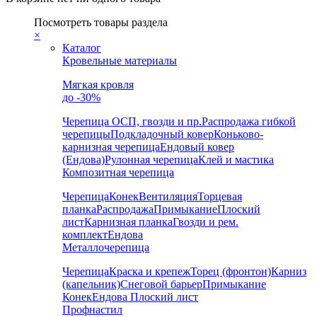
Посмотреть товары раздела
×
Каталог
Кровельные материалы
Мягкая кровля
до -30%
Черепица
ОСП, гвозди и пр.
Распродажа гибкой
черепицы
Подкладочный ковер
Коньково-
карнизная черепица
Ендовый ковер
(Ендова)
Рулонная черепица
Клей и мастика
Композитная черепица
Черепица
Конек
Вентиляция
Торцевая
планка
Распродажа
Примыкание
Плоский
лист
Карнизная планка
Гвозди и рем.
комплект
Ендова
Металлочерепица
Черепица
Краска и крепеж
Торец (фронтон)
Карниз
(капельник)
Снеговой барьер
Примыкание
Конек
Ендова
Плоский лист
Профнастил