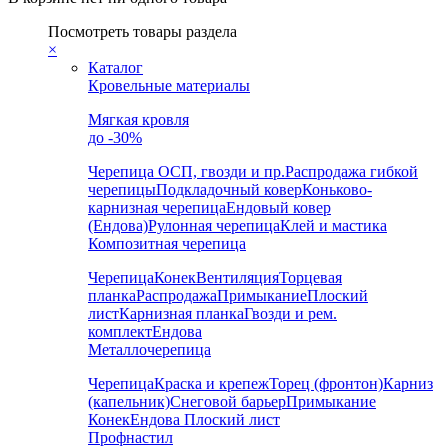
Посмотреть товары раздела
×
Каталог
Кровельные материалы
Мягкая кровля
до -30%
Черепица
ОСП, гвозди и пр.
Распродажа гибкой
черепицы
Подкладочный ковер
Коньково-
карнизная черепица
Ендовый ковер
(Ендова)
Рулонная черепица
Клей и мастика
Композитная черепица
Черепица
Конек
Вентиляция
Торцевая
планка
Распродажа
Примыкание
Плоский
лист
Карнизная планка
Гвозди и рем.
комплект
Ендова
Металлочерепица
Черепица
Краска и крепеж
Торец (фронтон)
Карниз
(капельник)
Снеговой барьер
Примыкание
Конек
Ендова
Плоский лист
Профнастил