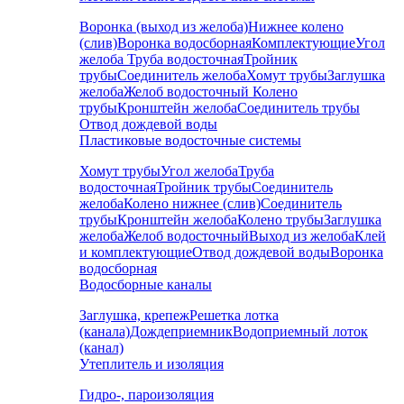
Воронка (выход из желоба)
Нижнее колено
(слив)
Воронка водосборная
Комплектующие
Угол
желоба
Труба водосточная
Тройник
трубы
Соединитель желоба
Хомут трубы
Заглушка
желоба
Желоб водосточный
Колено
трубы
Кронштейн желоба
Соединитель трубы
Отвод дождевой воды
Пластиковые водосточные системы
Хомут трубы
Угол желоба
Труба
водосточная
Тройник трубы
Соединитель
желоба
Колено нижнее (слив)
Соединитель
трубы
Кронштейн желоба
Колено трубы
Заглушка
желоба
Желоб водосточный
Выход из желоба
Клей
и комплектующие
Отвод дождевой воды
Воронка
водосборная
Водосборные каналы
Заглушка, крепеж
Решетка лотка
(канала)
Дождеприемник
Водоприемный лоток
(канал)
Утеплитель и изоляция
Гидро-, пароизоляция