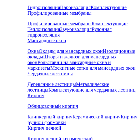
Гидроизоляция
Пароизоляция
Комплектующие
Профилированные мембраны
Профилированные мембраны
Комплектующие
Теплоизоляция
Звукоизоляция
Рулонная
гидроизоляция
Мансардные окна
Окна
Оклады для мансардных окон
Изоляционные
оклады
Шторы и жалюзи для мансардных
окон
Рольставни на мансардные окна и
маркизеты
Москитные сетки для мансардных окон
Чердачные лестницы
Деревянные лестницы
Металлические
лестницы
Комплектующие для чердачных лестниц
Кирпич
Облицовочный кирпич
Клинкерный кирпич
Керамический кирпич
Кирпич
ручной формовки
Кирпич печной
Кирпич печной керамический