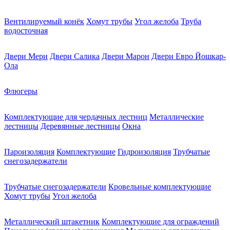
Вентилируемый конёк
Хомут трубы
Угол желоба
Труба
водосточная
Двери Мери
Двери Салика
Двери Марон
Двери Евро Йошкар-
Ола
Флюгеры
Комплектующие для чердачных лестниц
Металлические
лестницы
Деревянные лестницы
Окна
Пароизоляция
Комплектующие
Гидроизоляция
Трубчатые
снегозадержатели
Трубчатые снегозадержатели
Кровельные комплектующие
Хомут трубы
Угол желоба
Металлический штакетник
Комплектующие для ограждений