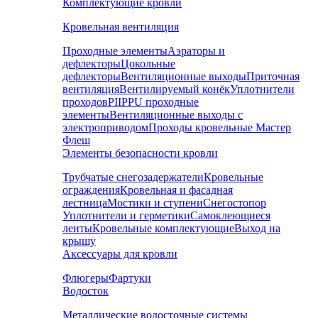
Комплектующие кровли
Кровельная вентиляция
Проходные элементы
Аэраторы и
дефлекторы
Цокольные
дефлекторы
Вентиляционные выходы
Приточная
вентиляция
Вентилируемый конёк
Уплотнители
проходов
PIIPPU проходные
элементы
Вентиляционные выходы с
электроприводом
Проходы кровельные Мастер
Флеш
Элементы безопасности кровли
Трубчатые снегозадержатели
Кровельные
ограждения
Кровельная и фасадная
лестница
Мостики и ступени
Снегостопор
Уплотнители и герметики
Самоклеющиеся
ленты
Кровельные комплектующие
Выход на
крышу
Аксессуары для кровли
Флюгеры
Фартуки
Водосток
Металлические водосточные системы