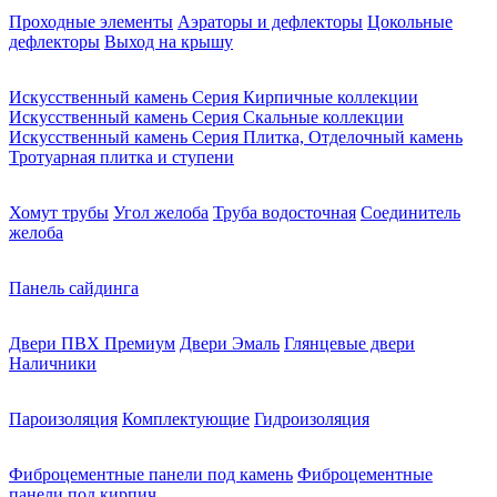
Проходные элементы
Аэраторы и дефлекторы
Цокольные
дефлекторы
Выход на крышу
Искусственный камень Серия Кирпичные коллекции
Искусственный камень Серия Скальные коллекции
Искусственный камень Серия Плитка, Отделочный камень
Тротуарная плитка и ступени
Хомут трубы
Угол желоба
Труба водосточная
Соединитель
желоба
Панель сайдинга
Двери ПВХ Премиум
Двери Эмаль
Глянцевые двери
Наличники
Пароизоляция
Комплектующие
Гидроизоляция
Фиброцементные панели под камень
Фиброцементные
панели под кирпич