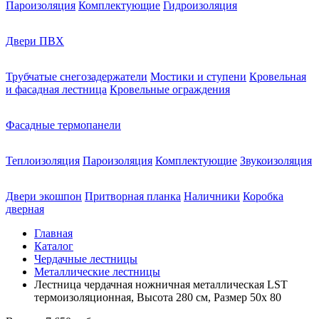
Пароизоляция
Комплектующие
Гидроизоляция
Двери ПВХ
Трубчатые снегозадержатели
Мостики и ступени
Кровельная
и фасадная лестница
Кровельные ограждения
Фасадные термопанели
Теплоизоляция
Пароизоляция
Комплектующие
Звукоизоляция
Двери экошпон
Притворная планка
Наличники
Коробка
дверная
Главная
Каталог
Чердачные лестницы
Металлические лестницы
Лестница чердачная ножничная металлическая LST
термоизоляционная, Высота 280 см, Размер 50х 80