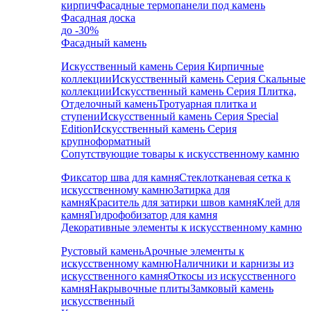
кирпич
Фасадные термопанели под камень
Фасадная доска
до -30%
Фасадный камень
Искусственный камень Серия Кирпичные
коллекции
Искусственный камень Серия Скальные
коллекции
Искусственный камень Серия Плитка,
Отделочный камень
Тротуарная плитка и
ступени
Искусственный камень Серия Special
Edition
Искусственный камень Серия
крупноформатный
Сопутствующие товары к искусственному камню
Фиксатор шва для камня
Стеклотканевая сетка к
искусственному камню
Затирка для
камня
Краситель для затирки швов камня
Клей для
камня
Гидрофобизатор для камня
Декоративные элементы к искусственному камню
Рустовый камень
Арочные элементы к
искусственному камню
Наличники и карнизы из
искусственного камня
Откосы из искусственного
камня
Накрывочные плиты
Замковый камень
искусственный