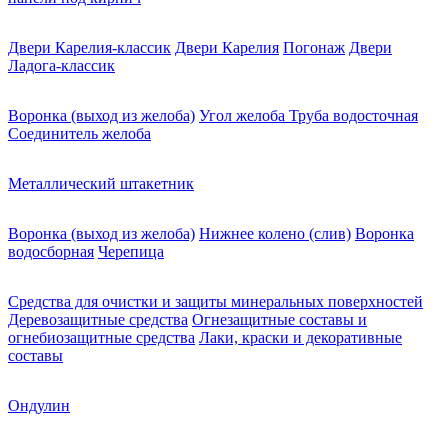
Двери Карелия-классик
Двери Карелия
Погонаж
Двери
Ладога-классик
Воронка (выход из желоба)
Угол желоба
Труба водосточная
Соединитель желоба
Металлический штакетник
Воронка (выход из желоба)
Нижнее колено (слив)
Воронка
водосборная
Черепица
Средства для очистки и защиты минеральных поверхностей
Деревозащитные средства
Огнезащитные составы и
огнебиозащитные средства
Лаки, краски и декоративные
составы
Ондулин