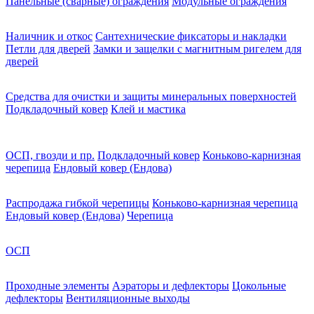
Панельные (сварные) ограждения
Модульные ограждения
Наличник и откос
Сантехнические фиксаторы и накладки
Петли для дверей
Замки и защелки с магнитным ригелем для
дверей
Средства для очистки и защиты минеральных поверхностей
Подкладочный ковер
Клей и мастика
ОСП, гвозди и пр.
Подкладочный ковер
Коньково-карнизная
черепица
Ендовый ковер (Ендова)
Распродажа гибкой черепицы
Коньково-карнизная черепица
Ендовый ковер (Ендова)
Черепица
ОСП
Проходные элементы
Аэраторы и дефлекторы
Цокольные
дефлекторы
Вентиляционные выходы