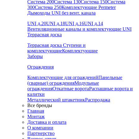
Система 200
Система 130
Система 150
Система
300
Система 250
Комплектующие Permeter
Дымоходы UNI без вент. канала
UNI д.20
UNI д.18
UNI д.16
UNI д.14
Вентиляционные каналы и комплектующие UNI
Террасная доска
Террасная доска
Ступени и
комплектующие
Комплектующие
Заборы
Ограждения
Комплектующие для ограждений
Панельные
(сварные) ограждения
Модульные
ограждения
Откатные ворота
Распашные ворота и
калитки
Металлический штакетник
Распродажа
Все бренды
Главная
Монтаж
Доставка и оплата
О компании
Партнерство
Вопрос-ответ