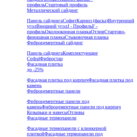
профиль
Стартовый профиль
Металлический сайдинг
Панель сайдинга
Софит
Карниз (фаска)
Внутренний
угол
Внешний угол
J - Профиль
F -
профиль
Околооконная планка
Отлив
Стартово-
финишная планка
Стыковочная планка
Фиброцементный сайдинг
Панель сайдинга
Комплектующие
Cedral
Фибростар
Фасадная плитка
до -25%
Фасадная плитка под кирпич
Фасадная плитка под
камень
Фиброцементные панели
Фиброцементные панели под
камень
Фиброцементные панели под кирпич
Козырьки и навесы
Отливы
Фасадные термопанели
Фасадные термопанели с клинкерной
плиткой
Фасадные термопанели под