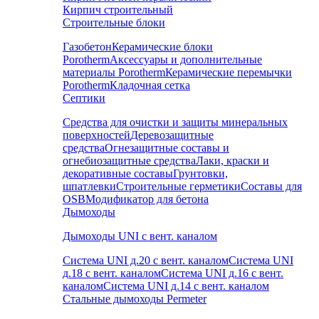
Кирпич строительный
Строительные блоки
Газобетон
Керамические блоки
Porotherm
Аксессуары и дополнительные
материалы Porotherm
Керамические перемычки
Porotherm
Кладочная сетка
Септики
Средства для очистки и защиты минеральных
поверхностей
Деревозащитные
средства
Огнезащитные составы и
огнебиозащитные средства
Лаки, краски и
декоративные составы
Грунтовки,
шпатлевки
Строительные герметики
Составы для
OSB
Модификатор для бетона
Дымоходы
Дымоходы UNI с вент. каналом
Система UNI д.20 с вент. каналом
Система UNI
д.18 с вент. каналом
Система UNI д.16 с вент.
каналом
Система UNI д.14 с вент. каналом
Стальные дымоходы Permeter