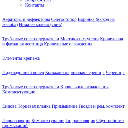
Контакты
Аэраторы и дефлекторы
Снегостопор
Воронка (выход из
желоба)
Нижнее колено (слив)
Трубчатые снегозадержатели
Мостики и ступени
Кровельная
и фасадная лестница
Кровельные ограждения
Элементы крепежа
Подкладочный ковер
Коньково-карнизная черепица
Черепица
Трубчатые снегозадержатели
Кровельные ограждения
Комплектующие
Ендова
Торцевая планка
Примыкание
Гвозди и рем. комплект
Пароизоляция
Комплектующие
Гидроизоляция
Обустройство
примыканий