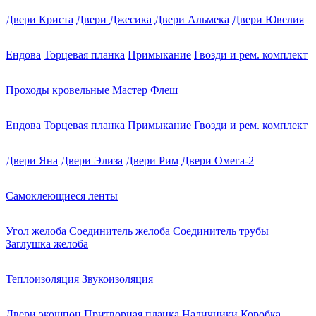
Двери Криста
Двери Джесика
Двери Альмека
Двери Ювелия
Ендова
Торцевая планка
Примыкание
Гвозди и рем. комплект
Проходы кровельные Мастер Флеш
Ендова
Торцевая планка
Примыкание
Гвозди и рем. комплект
Двери Яна
Двери Элиза
Двери Рим
Двери Омега-2
Самоклеющиеся ленты
Угол желоба
Соединитель желоба
Соединитель трубы
Заглушка желоба
Теплоизоляция
Звукоизоляция
Двери экошпон
Притворная планка
Наличники
Коробка