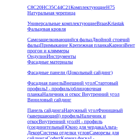
С8
С20
НС35
С44
С21
Комплектующие
Н75
Натуральная черепица
Универсальные комплектующие
Braas
Kriastak
Фальцевая кровля
Самозащелкивающийся фальц
Двойной стоячий
фальц
Примыкание
Крепежная планка
Карниз
Вент
прогон и кляммеры
Ондулин
Инструменты
Фасадные материалы
Фасадные панели (Цокольный сайдинг)
Фасадная панель
Внешний угол
Стартовый
профиль
J - профиль/облицовочная
планка
Наличник и откос
Внутренний угол
Виниловый сайдинг
Панель сайдинга
Наружный угол
Финишный
(завершающий) профиль
Наличник и
откос
Внутренний угол
H - профиль
(соединительный)
Окно для чердака
Альта-
Декор
Система отделки углов
Саморезы для
сайдинга
Софит
Карниз фаска
J -