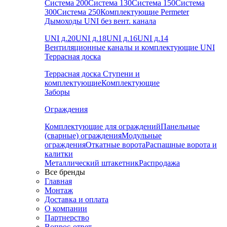
Система 200
Система 130
Система 150
Система
300
Система 250
Комплектующие Permeter
Дымоходы UNI без вент. канала
UNI д.20
UNI д.18
UNI д.16
UNI д.14
Вентиляционные каналы и комплектующие UNI
Террасная доска
Террасная доска
Ступени и
комплектующие
Комплектующие
Заборы
Ограждения
Комплектующие для ограждений
Панельные
(сварные) ограждения
Модульные
ограждения
Откатные ворота
Распашные ворота и
калитки
Металлический штакетник
Распродажа
Все бренды
Главная
Монтаж
Доставка и оплата
О компании
Партнерство
Вопрос-ответ