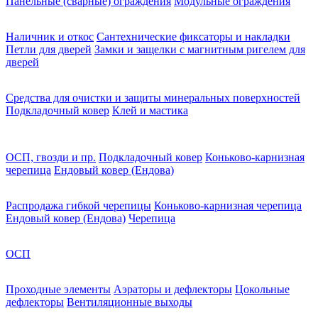
Панельные (сварные) ограждения
Модульные ограждения
Наличник и откос
Сантехнические фиксаторы и накладки
Петли для дверей
Замки и защелки с магнитным ригелем для
дверей
Средства для очистки и защиты минеральных поверхностей
Подкладочный ковер
Клей и мастика
ОСП, гвозди и пр.
Подкладочный ковер
Коньково-карнизная
черепица
Ендовый ковер (Ендова)
Распродажа гибкой черепицы
Коньково-карнизная черепица
Ендовый ковер (Ендова)
Черепица
ОСП
Проходные элементы
Аэраторы и дефлекторы
Цокольные
дефлекторы
Вентиляционные выходы