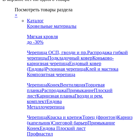
Посмотреть товары раздела
×
Каталог
Кровельные материалы
Мягкая кровля
до -30%
Черепица
ОСП, гвозди и пр.
Распродажа гибкой
черепицы
Подкладочный ковер
Коньково-
карнизная черепица
Ендовый ковер
(Ендова)
Рулонная черепица
Клей и мастика
Композитная черепица
Черепица
Конек
Вентиляция
Торцевая
планка
Распродажа
Примыкание
Плоский
лист
Карнизная планка
Гвозди и рем.
комплект
Ендова
Металлочерепица
Черепица
Краска и крепеж
Торец (фронтон)
Карниз
(капельник)
Снеговой барьер
Примыкание
Конек
Ендова
Плоский лист
Профнастил