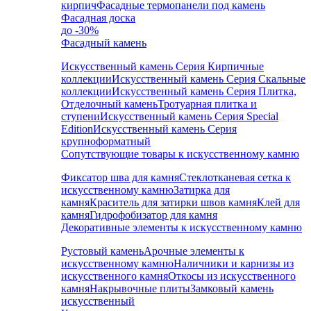
кирпич
Фасадные термопанели под камень
Фасадная доска
до -30%
Фасадный камень
Искусственный камень Серия Кирпичные
коллекции
Искусственный камень Серия Скальные
коллекции
Искусственный камень Серия Плитка,
Отделочный камень
Тротуарная плитка и
ступени
Искусственный камень Серия Special
Edition
Искусственный камень Серия
крупноформатный
Сопутствующие товары к искусственному камню
Фиксатор шва для камня
Стеклотканевая сетка к
искусственному камню
Затирка для
камня
Краситель для затирки швов камня
Клей для
камня
Гидрофобизатор для камня
Декоративные элементы к искусственному камню
Рустовый камень
Арочные элементы к
искусственному камню
Наличники и карнизы из
искусственного камня
Откосы из искусственного
камня
Накрывочные плиты
Замковый камень
искусственный