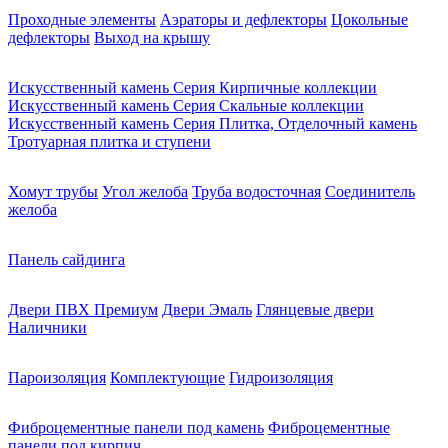
Проходные элементы
Аэраторы и дефлекторы
Цокольные
дефлекторы
Выход на крышу
Искусственный камень Серия Кирпичные коллекции
Искусственный камень Серия Скальные коллекции
Искусственный камень Серия Плитка, Отделочный камень
Тротуарная плитка и ступени
Хомут трубы
Угол желоба
Труба водосточная
Соединитель
желоба
Панель сайдинга
Двери ПВХ Премиум
Двери Эмаль
Глянцевые двери
Наличники
Пароизоляция
Комплектующие
Гидроизоляция
Фиброцементные панели под камень
Фиброцементные
панели под кирпич