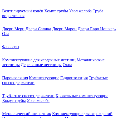
Вентилируемый конёк
Хомут трубы
Угол желоба
Труба
водосточная
Двери Мери
Двери Салика
Двери Марон
Двери Евро Йошкар-
Ола
Флюгеры
Комплектующие для чердачных лестниц
Металлические
лестницы
Деревянные лестницы
Окна
Пароизоляция
Комплектующие
Гидроизоляция
Трубчатые
снегозадержатели
Трубчатые снегозадержатели
Кровельные комплектующие
Хомут трубы
Угол желоба
Металлический штакетник
Комплектующие для ограждений