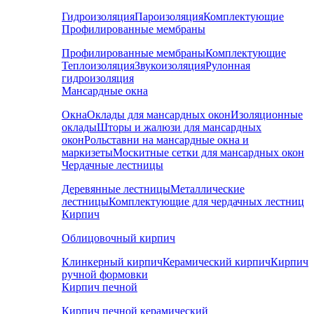
Гидроизоляция
Пароизоляция
Комплектующие
Профилированные мембраны
Профилированные мембраны
Комплектующие
Теплоизоляция
Звукоизоляция
Рулонная
гидроизоляция
Мансардные окна
Окна
Оклады для мансардных окон
Изоляционные
оклады
Шторы и жалюзи для мансардных
окон
Рольставни на мансардные окна и
маркизеты
Москитные сетки для мансардных окон
Чердачные лестницы
Деревянные лестницы
Металлические
лестницы
Комплектующие для чердачных лестниц
Кирпич
Облицовочный кирпич
Клинкерный кирпич
Керамический кирпич
Кирпич
ручной формовки
Кирпич печной
Кирпич печной керамический