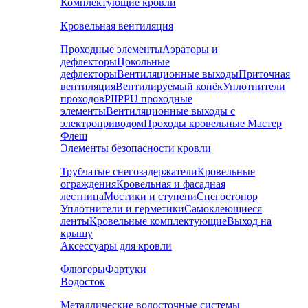
Комплектующие кровли
Кровельная вентиляция
Проходные элементы
Аэраторы и
дефлекторы
Цокольные
дефлекторы
Вентиляционные выходы
Приточная
вентиляция
Вентилируемый конёк
Уплотнители
проходов
PIIPPU проходные
элементы
Вентиляционные выходы с
электроприводом
Проходы кровельные Мастер
Флеш
Элементы безопасности кровли
Трубчатые снегозадержатели
Кровельные
ограждения
Кровельная и фасадная
лестница
Мостики и ступени
Снегостопор
Уплотнители и герметики
Самоклеющиеся
ленты
Кровельные комплектующие
Выход на
крышу
Аксессуары для кровли
Флюгеры
Фартуки
Водосток
Металлические водосточные системы