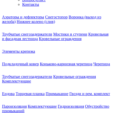
Контакты
Аэраторы и дефлекторы
Снегостопор
Воронка (выход из
желоба)
Нижнее колено (слив)
Трубчатые снегозадержатели
Мостики и ступени
Кровельная
и фасадная лестница
Кровельные ограждения
Элементы крепежа
Подкладочный ковер
Коньково-карнизная черепица
Черепица
Трубчатые снегозадержатели
Кровельные ограждения
Комплектующие
Ендова
Торцевая планка
Примыкание
Гвозди и рем. комплект
Пароизоляция
Комплектующие
Гидроизоляция
Обустройство
примыканий