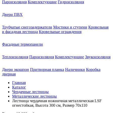
Пароизоляция
Комплектующие
Гидроизоляция
Двери ПВХ
Трубчатые снегозадержатели
Мостики и ступени
Кровельная
и фасадная лестница
Кровельные ограждения
Фасадные термопанели
Теплоизоляция
Пароизоляция
Комплектующие
Звукоизоляция
Двери экошпон
Притворная планка
Наличники
Коробка
дверная
Главная
Каталог
Чердачные лестницы
Металлические лестницы
Лестница чердачная ножничная металлическая LSF
огнестойкая, Высота 300 см, Размер 70х110