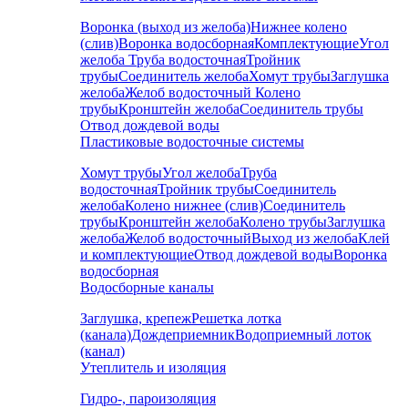
Воронка (выход из желоба)
Нижнее колено
(слив)
Воронка водосборная
Комплектующие
Угол
желоба
Труба водосточная
Тройник
трубы
Соединитель желоба
Хомут трубы
Заглушка
желоба
Желоб водосточный
Колено
трубы
Кронштейн желоба
Соединитель трубы
Отвод дождевой воды
Пластиковые водосточные системы
Хомут трубы
Угол желоба
Труба
водосточная
Тройник трубы
Соединитель
желоба
Колено нижнее (слив)
Соединитель
трубы
Кронштейн желоба
Колено трубы
Заглушка
желоба
Желоб водосточный
Выход из желоба
Клей
и комплектующие
Отвод дождевой воды
Воронка
водосборная
Водосборные каналы
Заглушка, крепеж
Решетка лотка
(канала)
Дождеприемник
Водоприемный лоток
(канал)
Утеплитель и изоляция
Гидро-, пароизоляция