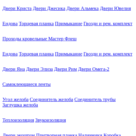
Двери Криста
Двери Джесика
Двери Альмека
Двери Ювелия
Ендова
Торцевая планка
Примыкание
Гвозди и рем. комплект
Проходы кровельные Мастер Флеш
Ендова
Торцевая планка
Примыкание
Гвозди и рем. комплект
Двери Яна
Двери Элиза
Двери Рим
Двери Омега-2
Самоклеющиеся ленты
Угол желоба
Соединитель желоба
Соединитель трубы
Заглушка желоба
Теплоизоляция
Звукоизоляция
Двери экошпон
Притворная планка
Наличники
Коробка