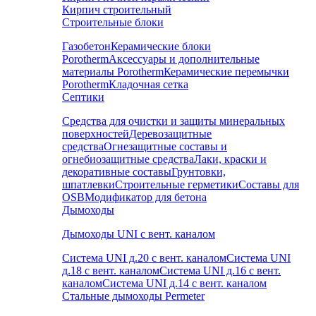
Кирпич строительный
Строительные блоки
Газобетон
Керамические блоки
Porotherm
Аксессуары и дополнительные
материалы Porotherm
Керамические перемычки
Porotherm
Кладочная сетка
Септики
Средства для очистки и защиты минеральных
поверхностей
Деревозащитные
средства
Огнезащитные составы и
огнебиозащитные средства
Лаки, краски и
декоративные составы
Грунтовки,
шпатлевки
Строительные герметики
Составы для
OSB
Модификатор для бетона
Дымоходы
Дымоходы UNI с вент. каналом
Система UNI д.20 с вент. каналом
Система UNI
д.18 с вент. каналом
Система UNI д.16 с вент.
каналом
Система UNI д.14 с вент. каналом
Стальные дымоходы Permeter