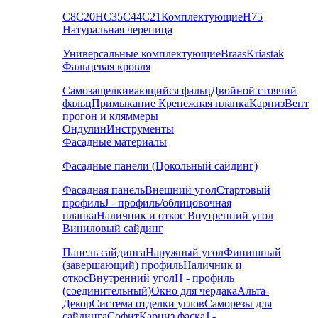
С8
С20
НС35
С44
С21
Комплектующие
Н75
Натуральная черепица
Универсальные комплектующие
Braas
Kriastak
Фальцевая кровля
Самозащелкивающийся фальц
Двойной стоячий
фальц
Примыкание
Крепежная планка
Карниз
Вент
прогон и кляммеры
Ондулин
Инструменты
Фасадные материалы
Фасадные панели (Цокольный сайдинг)
Фасадная панель
Внешний угол
Стартовый
профиль
J - профиль/облицовочная
планка
Наличник и откос
Внутренний угол
Виниловый сайдинг
Панель сайдинга
Наружный угол
Финишный
(завершающий) профиль
Наличник и
откос
Внутренний угол
H - профиль
(соединительный)
Окно для чердака
Альта-
Декор
Система отделки углов
Саморезы для
сайдинга
Софит
Карниз фаска
J -