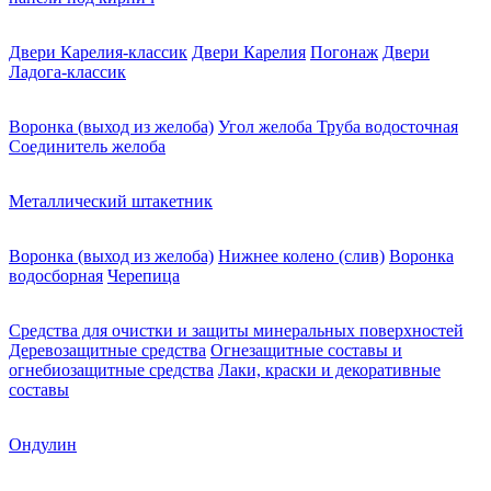
Двери Карелия-классик
Двери Карелия
Погонаж
Двери
Ладога-классик
Воронка (выход из желоба)
Угол желоба
Труба водосточная
Соединитель желоба
Металлический штакетник
Воронка (выход из желоба)
Нижнее колено (слив)
Воронка
водосборная
Черепица
Средства для очистки и защиты минеральных поверхностей
Деревозащитные средства
Огнезащитные составы и
огнебиозащитные средства
Лаки, краски и декоративные
составы
Ондулин