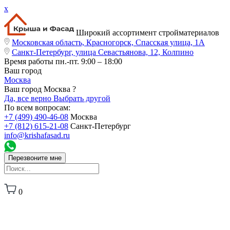
x
Широкий ассортимент стройматериалов
Московская область, Красногорск, Спасская улица, 1А
Санкт-Петербург, улица Севастьянова, 12, Колпино
Время работы
пн.-пт. 9:00 – 18:00
Ваш город
Москва
Ваш город Москва ?
Да, все верно
Выбрать другой
По всем вопросам:
+7 (499) 490-46-08
Москва
+7 (812) 615-21-08
Санкт-Петербург
info@krishafasad.ru
Перезвоните мне
0