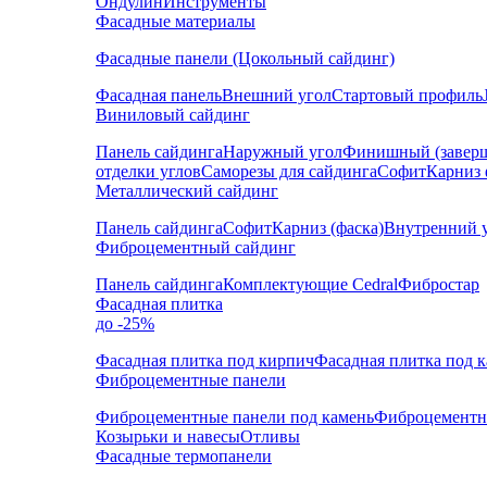
Ондулин
Инструменты
Фасадные материалы
Фасадные панели (Цокольный сайдинг)
Фасадная панель
Внешний угол
Стартовый профиль
Виниловый сайдинг
Панель сайдинга
Наружный угол
Финишный (завер
отделки углов
Саморезы для сайдинга
Софит
Карниз 
Металлический сайдинг
Панель сайдинга
Софит
Карниз (фаска)
Внутренний 
Фиброцементный сайдинг
Панель сайдинга
Комплектующие Cedral
Фибростар
Фасадная плитка
до -25%
Фасадная плитка под кирпич
Фасадная плитка под 
Фиброцементные панели
Фиброцементные панели под камень
Фиброцементн
Козырьки и навесы
Отливы
Фасадные термопанели