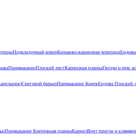
репицы
Подкладочный ковер
Коньково-карнизная черепица
Ендовы
дажа
Примыкание
Плоский лист
Карнизная планка
Гвозди и рем. к
капельник)
Снеговой барьер
Примыкание
Конек
Ендова
Плоский 
ьц
Примыкание
Крепежная планка
Карниз
Вент прогон и клямме