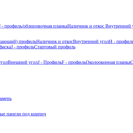
J - профиль/облицовочная планка
Наличник и откос
Внутренний 
шающий) профиль
Наличник и откос
Внутренний угол
H - профил
фаска
J - профиль
Стартовый профиль
угол
Внешний угол
J - Профиль
F - профиль
Околооконная планка
О
камень
ые панели под кирпич