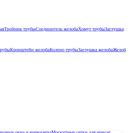
ая
Тройник трубы
Соединитель желоба
Хомут трубы
Заглушка
трубы
Кронштейн желоба
Колено трубы
Заглушка желоба
Желоб
ардные окна и маркизеты
Москитные сетки для мансардных