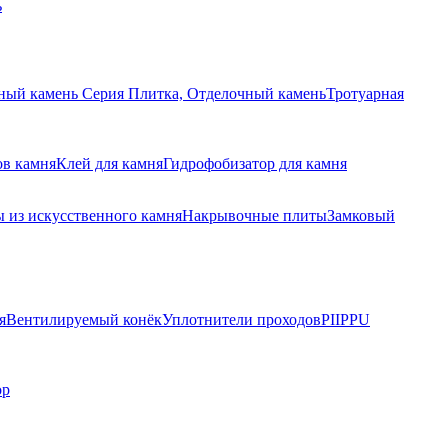
ь
ный камень Серия Плитка, Отделочный камень
Тротуарная
ов камня
Клей для камня
Гидрофобизатор для камня
 из искусственного камня
Накрывочные плиты
Замковый
я
Вентилируемый конёк
Уплотнители проходов
PIIPPU
ор