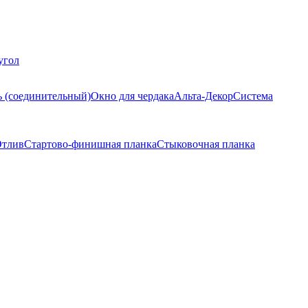
угол
ь (соединительный)
Окно для чердака
Альта-Декор
Система
тлив
Стартово-финишная планка
Стыковочная планка