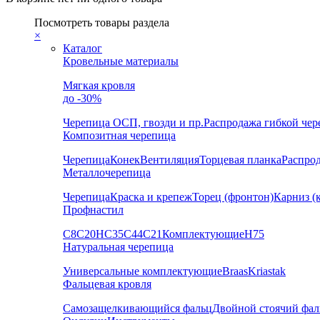
Посмотреть товары раздела
×
Каталог
Кровельные материалы
Мягкая кровля
до -30%
Черепица
ОСП, гвозди и пр.
Распродажа гибкой че
Композитная черепица
Черепица
Конек
Вентиляция
Торцевая планка
Распро
Металлочерепица
Черепица
Краска и крепеж
Торец (фронтон)
Карниз (
Профнастил
С8
С20
НС35
С44
С21
Комплектующие
Н75
Натуральная черепица
Универсальные комплектующие
Braas
Kriastak
Фальцевая кровля
Самозащелкивающийся фальц
Двойной стоячий фал