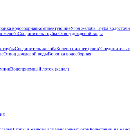
ронка водосборная
Комплектующие
Угол желоба
Труба водосточн
н желоба
Соединитель трубы
Отвод дождевой воды
к трубы
Соединитель желоба
Колено нижнее (слив)
Соединитель 
ие
Отвод дождевой воды
Воронка водосборная
мник
Водоприемный лоток (канал)
ция
клады
Шторы и жалюзи для мансардных окон
Рольставни на манс