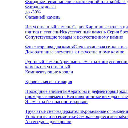
Фасадные термопанели с клинкерной плиткой
Фаса
Фасадная доска
до -30%
Фасадный камень
Искусственный камень Серия Кирпичные коллекц
плитка и ступени
Искусственный камень Серия Speci
Сопутствующие товары к искусственному камню
Фиксатор шва для камня
Стеклотканевая сетка к и
Декоративные элементы к искусственному камню
Рустовый камень
Арочные элементы к искусственн
камень искусственный
Комплектующие кровли
Кровельная вентиляция
Проходные элементы
Аэраторы и дефлекторы
Цокол
проходные элементы
Вентиляционные выходы с эл
Элементы безопасности кровли
Трубчатые снегозадержатели
Кровельные ограждени
Уплотнители и герметики
Самоклеющиеся ленты
Кр
Аксессуары для кровли