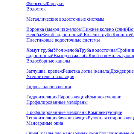
Флюгеры
Фартуки
Водосток
Металлические водосточные системы
Воронка (выход из желоба)
Нижнее колено (слив)
Во
желоба
Желоб водосточный
Колено трубы
Кронштей
Пластиковые водосточные системы
Хомут трубы
Угол желоба
Труба водосточная
Тройни
водосточный
Выход из желоба
Клей и комплектующ
Водосборные каналы
Заглушка, крепеж
Решетка лотка (канала)
Дождеприе
Утеплитель и изоляция
Гидро-, пароизоляция
Гидроизоляция
Пароизоляция
Комплектующие
Профилированные мембраны
Профилированные мембраны
Комплектующие
Теплоизоляция
Звукоизоляция
Рулонная гидроизоля
Мансардные окна
Окна
Оклады для мансардных окон
Изоляционные о