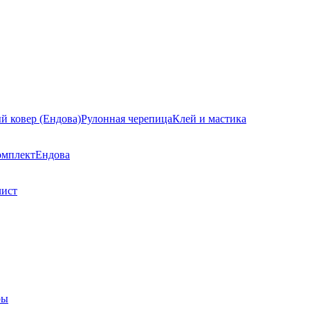
й ковер (Ендова)
Рулонная черепица
Клей и мастика
омплект
Ендова
лист
ры