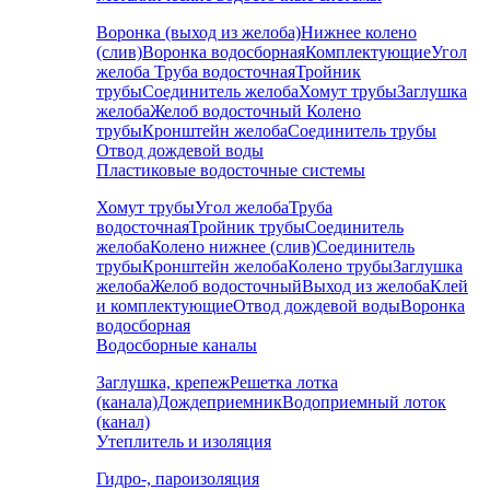
Воронка (выход из желоба)
Нижнее колено
(слив)
Воронка водосборная
Комплектующие
Угол
желоба
Труба водосточная
Тройник
трубы
Соединитель желоба
Хомут трубы
Заглушка
желоба
Желоб водосточный
Колено
трубы
Кронштейн желоба
Соединитель трубы
Отвод дождевой воды
Пластиковые водосточные системы
Хомут трубы
Угол желоба
Труба
водосточная
Тройник трубы
Соединитель
желоба
Колено нижнее (слив)
Соединитель
трубы
Кронштейн желоба
Колено трубы
Заглушка
желоба
Желоб водосточный
Выход из желоба
Клей
и комплектующие
Отвод дождевой воды
Воронка
водосборная
Водосборные каналы
Заглушка, крепеж
Решетка лотка
(канала)
Дождеприемник
Водоприемный лоток
(канал)
Утеплитель и изоляция
Гидро-, пароизоляция