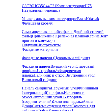
С8
С20
НС35
С44
С21
Комплектующие
Н75
Натуральная черепица
Универсальные комплектующие
Braas
Kriastak
Фальцевая кровля
Самозащелкивающийся фальц
Двойной стоячий
фальц
Примыкание
Крепежная планка
Карниз
Вент
прогон и кляммеры
Ондулин
Инструменты
Фасадные материалы
Фасадные панели (Цокольный сайдинг)
Фасадная панель
Внешний угол
Стартовый
профиль
J - профиль/облицовочная
планка
Наличник и откос
Внутренний угол
Виниловый сайдинг
Панель сайдинга
Наружный угол
Финишный
(завершающий) профиль
Наличник и
откос
Внутренний угол
H - профиль
(соединительный)
Окно для чердака
Альта-
Декор
Система отделки углов
Саморезы для
сайдинга
Софит
Карниз фаска
J -