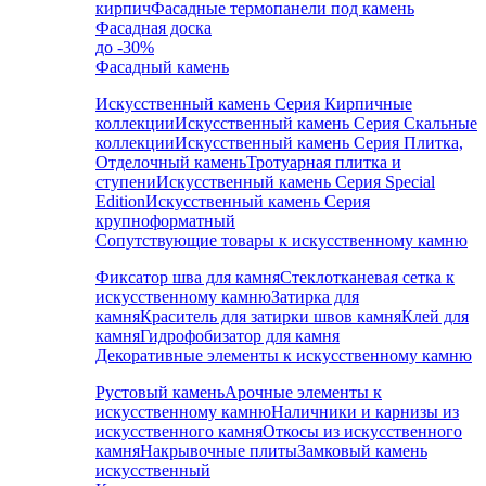
кирпич
Фасадные термопанели под камень
Фасадная доска
до -30%
Фасадный камень
Искусственный камень Серия Кирпичные
коллекции
Искусственный камень Серия Скальные
коллекции
Искусственный камень Серия Плитка,
Отделочный камень
Тротуарная плитка и
ступени
Искусственный камень Серия Special
Edition
Искусственный камень Серия
крупноформатный
Сопутствующие товары к искусственному камню
Фиксатор шва для камня
Стеклотканевая сетка к
искусственному камню
Затирка для
камня
Краситель для затирки швов камня
Клей для
камня
Гидрофобизатор для камня
Декоративные элементы к искусственному камню
Рустовый камень
Арочные элементы к
искусственному камню
Наличники и карнизы из
искусственного камня
Откосы из искусственного
камня
Накрывочные плиты
Замковый камень
искусственный