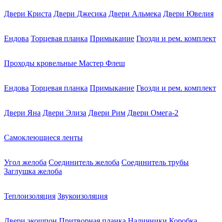
Двери Криста
Двери Джесика
Двери Альмека
Двери Ювелия
Ендова
Торцевая планка
Примыкание
Гвозди и рем. комплект
Проходы кровельные Мастер Флеш
Ендова
Торцевая планка
Примыкание
Гвозди и рем. комплект
Двери Яна
Двери Элиза
Двери Рим
Двери Омега-2
Самоклеющиеся ленты
Угол желоба
Соединитель желоба
Соединитель трубы
Заглушка желоба
Теплоизоляция
Звукоизоляция
Двери экошпон
Притворная планка
Наличники
Коробка