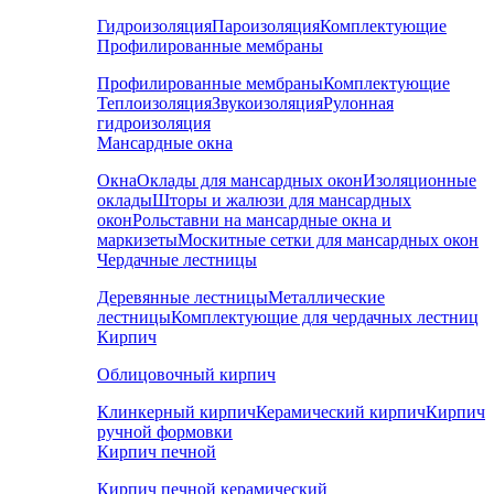
Гидроизоляция
Пароизоляция
Комплектующие
Профилированные мембраны
Профилированные мембраны
Комплектующие
Теплоизоляция
Звукоизоляция
Рулонная
гидроизоляция
Мансардные окна
Окна
Оклады для мансардных окон
Изоляционные
оклады
Шторы и жалюзи для мансардных
окон
Рольставни на мансардные окна и
маркизеты
Москитные сетки для мансардных окон
Чердачные лестницы
Деревянные лестницы
Металлические
лестницы
Комплектующие для чердачных лестниц
Кирпич
Облицовочный кирпич
Клинкерный кирпич
Керамический кирпич
Кирпич
ручной формовки
Кирпич печной
Кирпич печной керамический