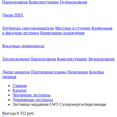
Пароизоляция
Комплектующие
Гидроизоляция
Двери ПВХ
Трубчатые снегозадержатели
Мостики и ступени
Кровельная
и фасадная лестница
Кровельные ограждения
Фасадные термопанели
Теплоизоляция
Пароизоляция
Комплектующие
Звукоизоляция
Двери экошпон
Притворная планка
Наличники
Коробка
дверная
Главная
Каталог
Чердачные лестницы
Деревянные лестницы
Лестница чердачная LWT Суперэнергосберегающая
Выгода
8 352 руб.