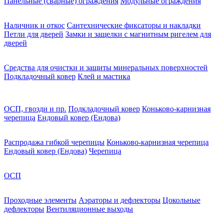
Панельные (сварные) ограждения
Модульные ограждения
Наличник и откос
Сантехнические фиксаторы и накладки
Петли для дверей
Замки и защелки с магнитным ригелем для
дверей
Средства для очистки и защиты минеральных поверхностей
Подкладочный ковер
Клей и мастика
ОСП, гвозди и пр.
Подкладочный ковер
Коньково-карнизная
черепица
Ендовый ковер (Ендова)
Распродажа гибкой черепицы
Коньково-карнизная черепица
Ендовый ковер (Ендова)
Черепица
ОСП
Проходные элементы
Аэраторы и дефлекторы
Цокольные
дефлекторы
Вентиляционные выходы