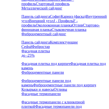
профиль
Стартовый профиль
Металлический сайдинг
Панель сайдинга
Софит
Карниз (фаска)
Внутренний
угол
Внешний угол
J - Профиль
F -
профиль
Околооконная планка
Отлив
Стартово-
финишная планка
Стыковочная планка
Фиброцементный сайдинг
Панель сайдинга
Комплектующие
Cedral
Фибростар
Фасадная плитка
до -25%
Фасадная плитка под кирпич
Фасадная плитка под
камень
Фиброцементные панели
Фиброцементные панели под
камень
Фиброцементные панели под кирпич
Козырьки и навесы
Отливы
Фасадные термопанели
Фасадные термопанели с клинкерной
плиткой
Фасадные термопанели под