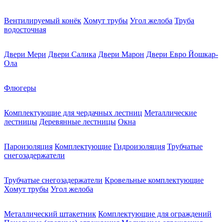
Вентилируемый конёк
Хомут трубы
Угол желоба
Труба
водосточная
Двери Мери
Двери Салика
Двери Марон
Двери Евро Йошкар-
Ола
Флюгеры
Комплектующие для чердачных лестниц
Металлические
лестницы
Деревянные лестницы
Окна
Пароизоляция
Комплектующие
Гидроизоляция
Трубчатые
снегозадержатели
Трубчатые снегозадержатели
Кровельные комплектующие
Хомут трубы
Угол желоба
Металлический штакетник
Комплектующие для ограждений