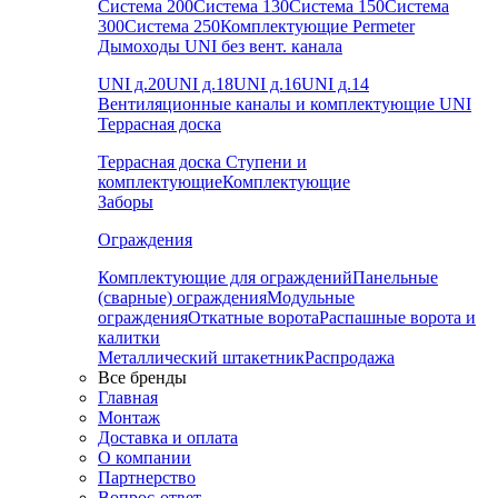
Система 200
Система 130
Система 150
Система
300
Система 250
Комплектующие Permeter
Дымоходы UNI без вент. канала
UNI д.20
UNI д.18
UNI д.16
UNI д.14
Вентиляционные каналы и комплектующие UNI
Террасная доска
Террасная доска
Ступени и
комплектующие
Комплектующие
Заборы
Ограждения
Комплектующие для ограждений
Панельные
(сварные) ограждения
Модульные
ограждения
Откатные ворота
Распашные ворота и
калитки
Металлический штакетник
Распродажа
Все бренды
Главная
Монтаж
Доставка и оплата
О компании
Партнерство
Вопрос-ответ