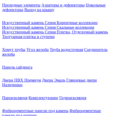
Проходные элементы
Аэраторы и дефлекторы
Цокольные
дефлекторы
Выход на крышу
Искусственный камень Серия Кирпичные коллекции
Искусственный камень Серия Скальные коллекции
Искусственный камень Серия Плитка, Отделочный камень
Тротуарная плитка и ступени
Хомут трубы
Угол желоба
Труба водосточная
Соединитель
желоба
Панель сайдинга
Двери ПВХ Премиум
Двери Эмаль
Глянцевые двери
Наличники
Пароизоляция
Комплектующие
Гидроизоляция
Фиброцементные панели под камень
Фиброцементные
панели под кирпич