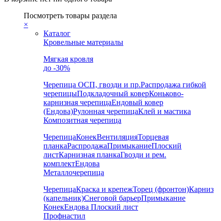
Посмотреть товары раздела
×
Каталог
Кровельные материалы
Мягкая кровля
до -30%
Черепица
ОСП, гвозди и пр.
Распродажа гибкой
черепицы
Подкладочный ковер
Коньково-
карнизная черепица
Ендовый ковер
(Ендова)
Рулонная черепица
Клей и мастика
Композитная черепица
Черепица
Конек
Вентиляция
Торцевая
планка
Распродажа
Примыкание
Плоский
лист
Карнизная планка
Гвозди и рем.
комплект
Ендова
Металлочерепица
Черепица
Краска и крепеж
Торец (фронтон)
Карниз
(капельник)
Снеговой барьер
Примыкание
Конек
Ендова
Плоский лист
Профнастил