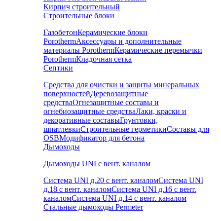
Кирпич строительный
Строительные блоки
Газобетон
Керамические блоки
Porotherm
Аксессуары и дополнительные
материалы Porotherm
Керамические перемычки
Porotherm
Кладочная сетка
Септики
Средства для очистки и защиты минеральных
поверхностей
Деревозащитные
средства
Огнезащитные составы и
огнебиозащитные средства
Лаки, краски и
декоративные составы
Грунтовки,
шпатлевки
Строительные герметики
Составы для
OSB
Модификатор для бетона
Дымоходы
Дымоходы UNI с вент. каналом
Система UNI д.20 с вент. каналом
Система UNI
д.18 с вент. каналом
Система UNI д.16 с вент.
каналом
Система UNI д.14 с вент. каналом
Стальные дымоходы Permeter