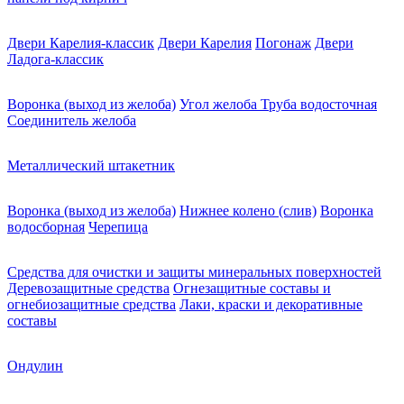
Двери Карелия-классик
Двери Карелия
Погонаж
Двери
Ладога-классик
Воронка (выход из желоба)
Угол желоба
Труба водосточная
Соединитель желоба
Металлический штакетник
Воронка (выход из желоба)
Нижнее колено (слив)
Воронка
водосборная
Черепица
Средства для очистки и защиты минеральных поверхностей
Деревозащитные средства
Огнезащитные составы и
огнебиозащитные средства
Лаки, краски и декоративные
составы
Ондулин