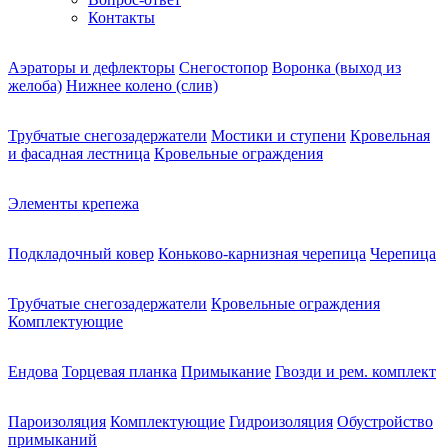
Контакты
Аэраторы и дефлекторы
Снегостопор
Воронка (выход из
желоба)
Нижнее колено (слив)
Трубчатые снегозадержатели
Мостики и ступени
Кровельная
и фасадная лестница
Кровельные ограждения
Элементы крепежа
Подкладочный ковер
Коньково-карнизная черепица
Черепица
Трубчатые снегозадержатели
Кровельные ограждения
Комплектующие
Ендова
Торцевая планка
Примыкание
Гвозди и рем. комплект
Пароизоляция
Комплектующие
Гидроизоляция
Обустройство
примыканий