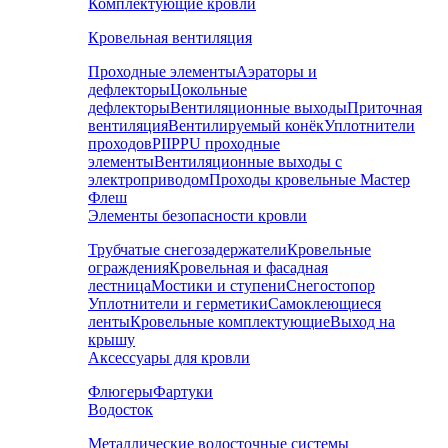
Комплектующие кровли
Кровельная вентиляция
Проходные элементы
Аэраторы и
дефлекторы
Цокольные
дефлекторы
Вентиляционные выходы
Приточная
вентиляция
Вентилируемый конёк
Уплотнители
проходов
PIIPPU проходные
элементы
Вентиляционные выходы с
электроприводом
Проходы кровельные Мастер
Флеш
Элементы безопасности кровли
Трубчатые снегозадержатели
Кровельные
ограждения
Кровельная и фасадная
лестница
Мостики и ступени
Снегостопор
Уплотнители и герметики
Самоклеющиеся
ленты
Кровельные комплектующие
Выход на
крышу
Аксессуары для кровли
Флюгеры
Фартуки
Водосток
Металлические водосточные системы