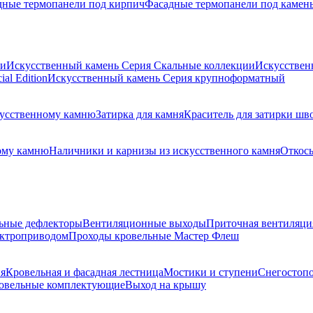
дные термопанели под кирпич
Фасадные термопанели под камен
ии
Искусственный камень Серия Скальные коллекции
Искусствен
al Edition
Искусственный камень Серия крупноформатный
скусственному камню
Затирка для камня
Краситель для затирки шв
ому камню
Наличники и карнизы из искусственного камня
Откосы
ьные дефлекторы
Вентиляционные выходы
Приточная вентиляци
ектроприводом
Проходы кровельные Мастер Флеш
я
Кровельная и фасадная лестница
Мостики и ступени
Снегостоп
овельные комплектующие
Выход на крышу