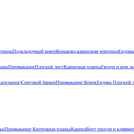
репицы
Подкладочный ковер
Коньково-карнизная черепица
Ендовы
дажа
Примыкание
Плоский лист
Карнизная планка
Гвозди и рем. к
капельник)
Снеговой барьер
Примыкание
Конек
Ендова
Плоский 
ьц
Примыкание
Крепежная планка
Карниз
Вент прогон и клямме