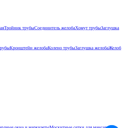
ая
Тройник трубы
Соединитель желоба
Хомут трубы
Заглушка
трубы
Кронштейн желоба
Колено трубы
Заглушка желоба
Желоб
ардные окна и маркизеты
Москитные сетки для мансардных