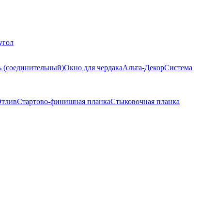
угол
ь (соединительный)
Окно для чердака
Альта-Декор
Система
тлив
Стартово-финишная планка
Стыковочная планка