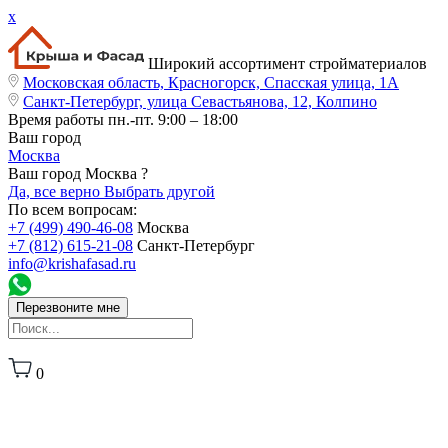
x
Широкий ассортимент стройматериалов
Московская область, Красногорск, Спасская улица, 1А
Санкт-Петербург, улица Севастьянова, 12, Колпино
Время работы
пн.-пт. 9:00 – 18:00
Ваш город
Москва
Ваш город Москва ?
Да, все верно
Выбрать другой
По всем вопросам:
+7 (499) 490-46-08
Москва
+7 (812) 615-21-08
Санкт-Петербург
info@krishafasad.ru
Перезвоните мне
0