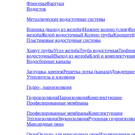
Флюгеры
Фартуки
Водосток
Металлические водосточные системы
Воронка (выход из желоба)
Нижнее колено (слив)
Во
желоба
Желоб водосточный
Колено трубы
Кронштей
Пластиковые водосточные системы
Хомут трубы
Угол желоба
Труба водосточная
Тройни
водосточный
Выход из желоба
Клей и комплектующ
Водосборные каналы
Заглушка, крепеж
Решетка лотка (канала)
Дождеприе
Утеплитель и изоляция
Гидро-, пароизоляция
Гидроизоляция
Пароизоляция
Комплектующие
Профилированные мембраны
Профилированные мембраны
Комплектующие
Теплоизоляция
Звукоизоляция
Рулонная гидроизоля
Мансардные окна
Окна
Оклады для мансардных окон
Изоляционные о