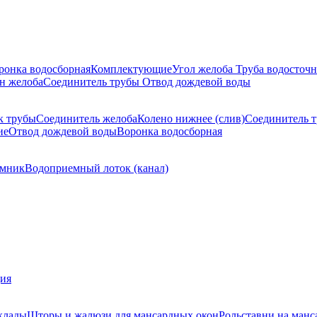
ронка водосборная
Комплектующие
Угол желоба
Труба водосточн
н желоба
Соединитель трубы
Отвод дождевой воды
к трубы
Соединитель желоба
Колено нижнее (слив)
Соединитель 
ие
Отвод дождевой воды
Воронка водосборная
мник
Водоприемный лоток (канал)
ция
клады
Шторы и жалюзи для мансардных окон
Рольставни на манс