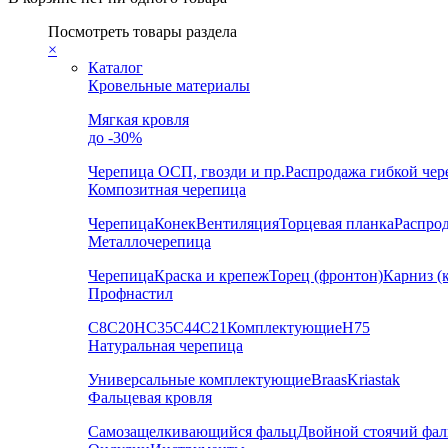
Посмотреть товары раздела
×
Каталог
Кровельные материалы
Мягкая кровля
до -30%
Черепица
ОСП, гвозди и пр.
Распродажа гибкой че
Композитная черепица
Черепица
Конек
Вентиляция
Торцевая планка
Распро
Металлочерепица
Черепица
Краска и крепеж
Торец (фронтон)
Карниз (
Профнастил
С8
С20
НС35
С44
С21
Комплектующие
Н75
Натуральная черепица
Универсальные комплектующие
Braas
Kriastak
Фальцевая кровля
Самозащелкивающийся фальц
Двойной стоячий фал