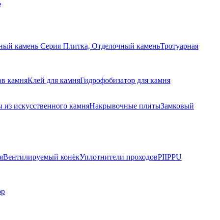
ь
ный камень Серия Плитка, Отделочный камень
Тротуарная
ов камня
Клей для камня
Гидрофобизатор для камня
 из искусственного камня
Накрывочные плиты
Замковый
я
Вентилируемый конёк
Уплотнители проходов
PIIPPU
ор