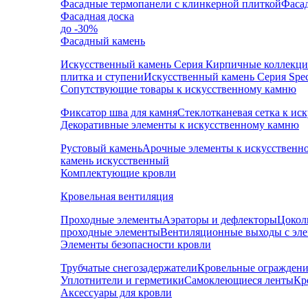
Фасадные термопанели с клинкерной плиткой
Фаса
Фасадная доска
до -30%
Фасадный камень
Искусственный камень Серия Кирпичные коллекц
плитка и ступени
Искусственный камень Серия Speci
Сопутствующие товары к искусственному камню
Фиксатор шва для камня
Стеклотканевая сетка к и
Декоративные элементы к искусственному камню
Рустовый камень
Арочные элементы к искусственн
камень искусственный
Комплектующие кровли
Кровельная вентиляция
Проходные элементы
Аэраторы и дефлекторы
Цокол
проходные элементы
Вентиляционные выходы с эл
Элементы безопасности кровли
Трубчатые снегозадержатели
Кровельные ограждени
Уплотнители и герметики
Самоклеющиеся ленты
Кр
Аксессуары для кровли