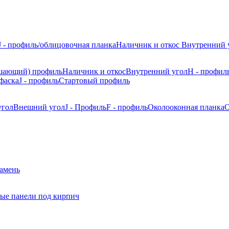
J - профиль/облицовочная планка
Наличник и откос
Внутренний 
шающий) профиль
Наличник и откос
Внутренний угол
H - профил
фаска
J - профиль
Стартовый профиль
угол
Внешний угол
J - Профиль
F - профиль
Околооконная планка
О
камень
ые панели под кирпич