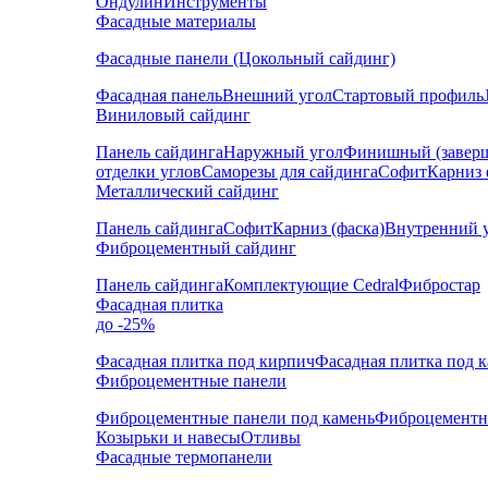
Ондулин
Инструменты
Фасадные материалы
Фасадные панели (Цокольный сайдинг)
Фасадная панель
Внешний угол
Стартовый профиль
Виниловый сайдинг
Панель сайдинга
Наружный угол
Финишный (завер
отделки углов
Саморезы для сайдинга
Софит
Карниз 
Металлический сайдинг
Панель сайдинга
Софит
Карниз (фаска)
Внутренний 
Фиброцементный сайдинг
Панель сайдинга
Комплектующие Cedral
Фибростар
Фасадная плитка
до -25%
Фасадная плитка под кирпич
Фасадная плитка под 
Фиброцементные панели
Фиброцементные панели под камень
Фиброцементн
Козырьки и навесы
Отливы
Фасадные термопанели