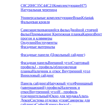
С8
С20
НС35
С44
С21
Комплектующие
Н75
Натуральная черепица
Универсальные комплектующие
Braas
Kriastak
Фальцевая кровля
Самозащелкивающийся фальц
Двойной стоячий
фальц
Примыкание
Крепежная планка
Карниз
Вент
прогон и кляммеры
Ондулин
Инструменты
Фасадные материалы
Фасадные панели (Цокольный сайдинг)
Фасадная панель
Внешний угол
Стартовый
профиль
J - профиль/облицовочная
планка
Наличник и откос
Внутренний угол
Виниловый сайдинг
Панель сайдинга
Наружный угол
Финишный
(завершающий) профиль
Наличник и
откос
Внутренний угол
H - профиль
(соединительный)
Окно для чердака
Альта-
Декор
Система отделки углов
Саморезы для
сайдинга
Софит
Карниз фаска
J -