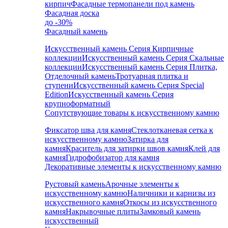
кирпич
Фасадные термопанели под камень
Фасадная доска
до -30%
Фасадный камень
Искусственный камень Серия Кирпичные
коллекции
Искусственный камень Серия Скальные
коллекции
Искусственный камень Серия Плитка,
Отделочный камень
Тротуарная плитка и
ступени
Искусственный камень Серия Special
Edition
Искусственный камень Серия
крупноформатный
Сопутствующие товары к искусственному камню
Фиксатор шва для камня
Стеклотканевая сетка к
искусственному камню
Затирка для
камня
Краситель для затирки швов камня
Клей для
камня
Гидрофобизатор для камня
Декоративные элементы к искусственному камню
Рустовый камень
Арочные элементы к
искусственному камню
Наличники и карнизы из
искусственного камня
Откосы из искусственного
камня
Накрывочные плиты
Замковый камень
искусственный