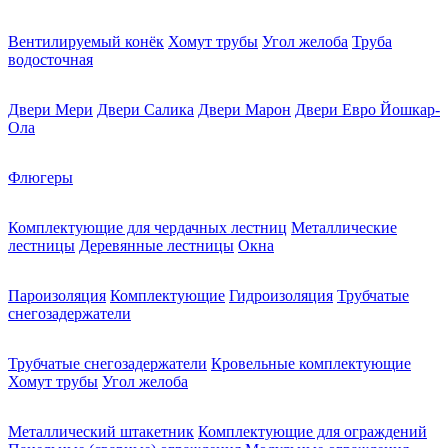
Вентилируемый конёк
Хомут трубы
Угол желоба
Труба
водосточная
Двери Мери
Двери Салика
Двери Марон
Двери Евро Йошкар-
Ола
Флюгеры
Комплектующие для чердачных лестниц
Металлические
лестницы
Деревянные лестницы
Окна
Пароизоляция
Комплектующие
Гидроизоляция
Трубчатые
снегозадержатели
Трубчатые снегозадержатели
Кровельные комплектующие
Хомут трубы
Угол желоба
Металлический штакетник
Комплектующие для ограждений