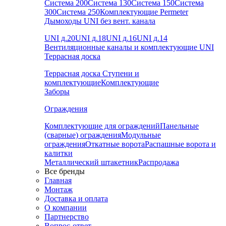
Система 200
Система 130
Система 150
Система
300
Система 250
Комплектующие Permeter
Дымоходы UNI без вент. канала
UNI д.20
UNI д.18
UNI д.16
UNI д.14
Вентиляционные каналы и комплектующие UNI
Террасная доска
Террасная доска
Ступени и
комплектующие
Комплектующие
Заборы
Ограждения
Комплектующие для ограждений
Панельные
(сварные) ограждения
Модульные
ограждения
Откатные ворота
Распашные ворота и
калитки
Металлический штакетник
Распродажа
Все бренды
Главная
Монтаж
Доставка и оплата
О компании
Партнерство
Вопрос-ответ