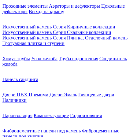
Проходные элементы
Аэраторы и дефлекторы
Цокольные
дефлекторы
Выход на крышу
Искусственный камень Серия Кирпичные коллекции
Искусственный камень Серия Скальные коллекции
Искусственный камень Серия Плитка, Отделочный камень
Тротуарная плитка и ступени
Хомут трубы
Угол желоба
Труба водосточная
Соединитель
желоба
Панель сайдинга
Двери ПВХ Премиум
Двери Эмаль
Глянцевые двери
Наличники
Пароизоляция
Комплектующие
Гидроизоляция
Фиброцементные панели под камень
Фиброцементные
панели под кирпич