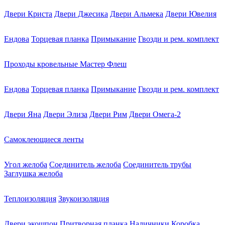
Двери Криста
Двери Джесика
Двери Альмека
Двери Ювелия
Ендова
Торцевая планка
Примыкание
Гвозди и рем. комплект
Проходы кровельные Мастер Флеш
Ендова
Торцевая планка
Примыкание
Гвозди и рем. комплект
Двери Яна
Двери Элиза
Двери Рим
Двери Омега-2
Самоклеющиеся ленты
Угол желоба
Соединитель желоба
Соединитель трубы
Заглушка желоба
Теплоизоляция
Звукоизоляция
Двери экошпон
Притворная планка
Наличники
Коробка