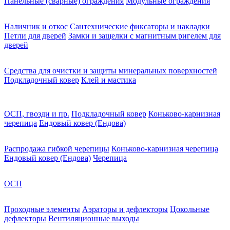
Панельные (сварные) ограждения
Модульные ограждения
Наличник и откос
Сантехнические фиксаторы и накладки
Петли для дверей
Замки и защелки с магнитным ригелем для
дверей
Средства для очистки и защиты минеральных поверхностей
Подкладочный ковер
Клей и мастика
ОСП, гвозди и пр.
Подкладочный ковер
Коньково-карнизная
черепица
Ендовый ковер (Ендова)
Распродажа гибкой черепицы
Коньково-карнизная черепица
Ендовый ковер (Ендова)
Черепица
ОСП
Проходные элементы
Аэраторы и дефлекторы
Цокольные
дефлекторы
Вентиляционные выходы