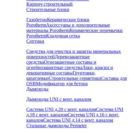
Кирпич строительный
Строительные блоки
Газобетон
Керамические блоки
Porotherm
Аксессуары и дополнительные
материалы Porotherm
Керамические перемычки
Porotherm
Кладочная сетка
Септики
Средства для очистки и защиты минеральных
поверхностей
Деревозащитные
средства
Огнезащитные составы и
огнебиозащитные средства
Лаки, краски и
декоративные составы
Грунтовки,
шпатлевки
Строительные герметики
Составы для
OSB
Модификатор для бетона
Дымоходы
Дымоходы UNI с вент. каналом
Система UNI д.20 с вент. каналом
Система UNI
д.18 с вент. каналом
Система UNI д.16 с вент.
каналом
Система UNI д.14 с вент. каналом
Стальные дымоходы Permeter