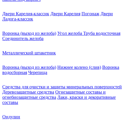
Двери Карелия-классик
Двери Карелия
Погонаж
Двери
Ладога-классик
Воронка (выход из желоба)
Угол желоба
Труба водосточная
Соединитель желоба
Металлический штакетник
Воронка (выход из желоба)
Нижнее колено (слив)
Воронка
водосборная
Черепица
Средства для очистки и защиты минеральных поверхностей
Деревозащитные средства
Огнезащитные составы и
огнебиозащитные средства
Лаки, краски и декоративные
составы
Ондулин