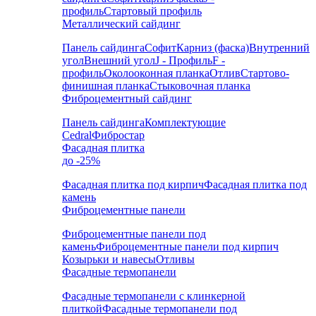
профиль
Стартовый профиль
Металлический сайдинг
Панель сайдинга
Софит
Карниз (фаска)
Внутренний
угол
Внешний угол
J - Профиль
F -
профиль
Околооконная планка
Отлив
Стартово-
финишная планка
Стыковочная планка
Фиброцементный сайдинг
Панель сайдинга
Комплектующие
Cedral
Фибростар
Фасадная плитка
до -25%
Фасадная плитка под кирпич
Фасадная плитка под
камень
Фиброцементные панели
Фиброцементные панели под
камень
Фиброцементные панели под кирпич
Козырьки и навесы
Отливы
Фасадные термопанели
Фасадные термопанели с клинкерной
плиткой
Фасадные термопанели под