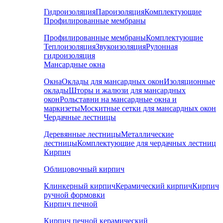
Гидроизоляция
Пароизоляция
Комплектующие
Профилированные мембраны
Профилированные мембраны
Комплектующие
Теплоизоляция
Звукоизоляция
Рулонная
гидроизоляция
Мансардные окна
Окна
Оклады для мансардных окон
Изоляционные
оклады
Шторы и жалюзи для мансардных
окон
Рольставни на мансардные окна и
маркизеты
Москитные сетки для мансардных окон
Чердачные лестницы
Деревянные лестницы
Металлические
лестницы
Комплектующие для чердачных лестниц
Кирпич
Облицовочный кирпич
Клинкерный кирпич
Керамический кирпич
Кирпич
ручной формовки
Кирпич печной
Кирпич печной керамический