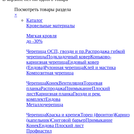
Посмотреть товары раздела
×
Каталог
Кровельные материалы
Мягкая кровля
до -30%
Черепица
ОСП, гвозди и пр.
Распродажа гибкой
черепицы
Подкладочный ковер
Коньково-
карнизная черепица
Ендовый ковер
(Ендова)
Рулонная черепица
Клей и мастика
Композитная черепица
Черепица
Конек
Вентиляция
Торцевая
планка
Распродажа
Примыкание
Плоский
лист
Карнизная планка
Гвозди и рем.
комплект
Ендова
Металлочерепица
Черепица
Краска и крепеж
Торец (фронтон)
Карниз
(капельник)
Снеговой барьер
Примыкание
Конек
Ендова
Плоский лист
Профнастил