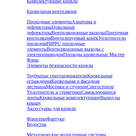
Комплектующие кровли
Кровельная вентиляция
Проходные элементы
Аэраторы и
дефлекторы
Цокольные
дефлекторы
Вентиляционные выходы
Приточная
вентиляция
Вентилируемый конёк
Уплотнители
проходов
PIIPPU проходные
элементы
Вентиляционные выходы с
электроприводом
Проходы кровельные Мастер
Флеш
Элементы безопасности кровли
Трубчатые снегозадержатели
Кровельные
ограждения
Кровельная и фасадная
лестница
Мостики и ступени
Снегостопор
Уплотнители и герметики
Самоклеющиеся
ленты
Кровельные комплектующие
Выход на
крышу
Аксессуары для кровли
Флюгеры
Фартуки
Водосток
Металлические водосточные системы