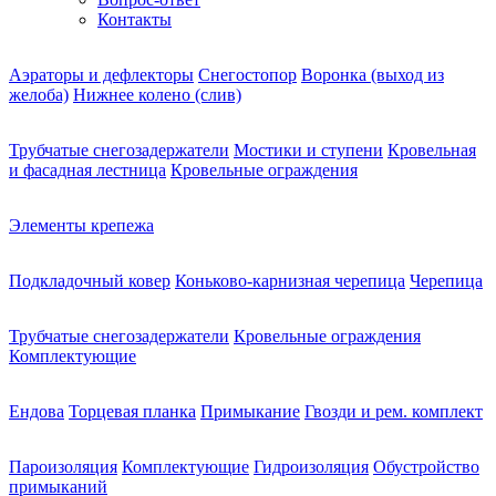
Контакты
Аэраторы и дефлекторы
Снегостопор
Воронка (выход из
желоба)
Нижнее колено (слив)
Трубчатые снегозадержатели
Мостики и ступени
Кровельная
и фасадная лестница
Кровельные ограждения
Элементы крепежа
Подкладочный ковер
Коньково-карнизная черепица
Черепица
Трубчатые снегозадержатели
Кровельные ограждения
Комплектующие
Ендова
Торцевая планка
Примыкание
Гвозди и рем. комплект
Пароизоляция
Комплектующие
Гидроизоляция
Обустройство
примыканий