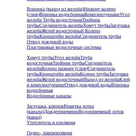
Воронка (выход из желоба)
Нижнее колено
(слив)
Воронка водосборная
Комплектующие
Угол
желоба
Труба водосточная
Тройник
трубы
Соединитель желоба
Хомут трубы
Заглушка
желоба
Желоб водосточный
Колено
трубы
Кронштейн желоба
Соединитель трубы
Отвод дождевой воды
Пластиковые водосточные системы
Хомут трубы
Угол желоба
Труба
водосточная
Тройник трубы
Соединитель
желоба
Колено нижнее (слив)
Соединитель
трубы
Кронштейн желоба
Колено трубы
Заглушка
желоба
Желоб водосточный
Выход из желоба
Клей
и комплектующие
Отвод дождевой воды
Воронка
водосборная
Водосборные каналы
Заглушка, крепеж
Решетка лотка
(канала)
Дождеприемник
Водоприемный лоток
(канал)
Утеплитель и изоляция
Гидро-, пароизоляция