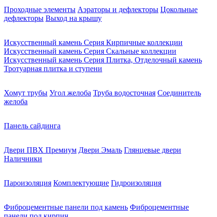
Проходные элементы
Аэраторы и дефлекторы
Цокольные
дефлекторы
Выход на крышу
Искусственный камень Серия Кирпичные коллекции
Искусственный камень Серия Скальные коллекции
Искусственный камень Серия Плитка, Отделочный камень
Тротуарная плитка и ступени
Хомут трубы
Угол желоба
Труба водосточная
Соединитель
желоба
Панель сайдинга
Двери ПВХ Премиум
Двери Эмаль
Глянцевые двери
Наличники
Пароизоляция
Комплектующие
Гидроизоляция
Фиброцементные панели под камень
Фиброцементные
панели под кирпич