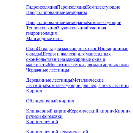
Гидроизоляция
Пароизоляция
Комплектующие
Профилированные мембраны
Профилированные мембраны
Комплектующие
Теплоизоляция
Звукоизоляция
Рулонная
гидроизоляция
Мансардные окна
Окна
Оклады для мансардных окон
Изоляционные
оклады
Шторы и жалюзи для мансардных
окон
Рольставни на мансардные окна и
маркизеты
Москитные сетки для мансардных окон
Чердачные лестницы
Деревянные лестницы
Металлические
лестницы
Комплектующие для чердачных лестниц
Кирпич
Облицовочный кирпич
Клинкерный кирпич
Керамический кирпич
Кирпич
ручной формовки
Кирпич печной
Кирпич печной керамический