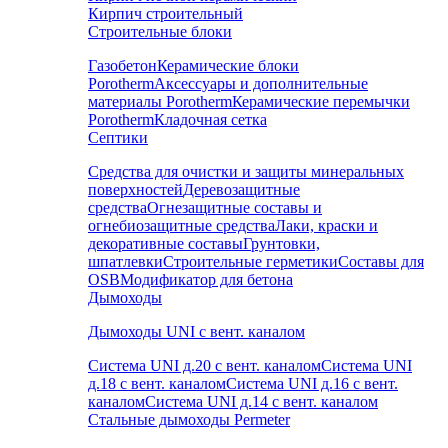
Кирпич строительный
Строительные блоки
Газобетон
Керамические блоки
Porotherm
Аксессуары и дополнительные
материалы Porotherm
Керамические перемычки
Porotherm
Кладочная сетка
Септики
Средства для очистки и защиты минеральных
поверхностей
Деревозащитные
средства
Огнезащитные составы и
огнебиозащитные средства
Лаки, краски и
декоративные составы
Грунтовки,
шпатлевки
Строительные герметики
Составы для
OSB
Модификатор для бетона
Дымоходы
Дымоходы UNI с вент. каналом
Система UNI д.20 с вент. каналом
Система UNI
д.18 с вент. каналом
Система UNI д.16 с вент.
каналом
Система UNI д.14 с вент. каналом
Стальные дымоходы Permeter