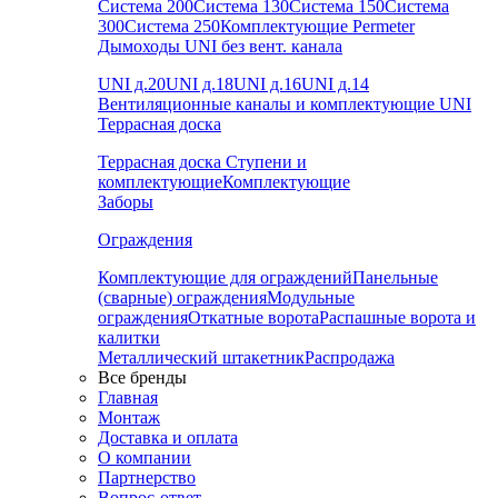
Система 200
Система 130
Система 150
Система
300
Система 250
Комплектующие Permeter
Дымоходы UNI без вент. канала
UNI д.20
UNI д.18
UNI д.16
UNI д.14
Вентиляционные каналы и комплектующие UNI
Террасная доска
Террасная доска
Ступени и
комплектующие
Комплектующие
Заборы
Ограждения
Комплектующие для ограждений
Панельные
(сварные) ограждения
Модульные
ограждения
Откатные ворота
Распашные ворота и
калитки
Металлический штакетник
Распродажа
Все бренды
Главная
Монтаж
Доставка и оплата
О компании
Партнерство
Вопрос-ответ