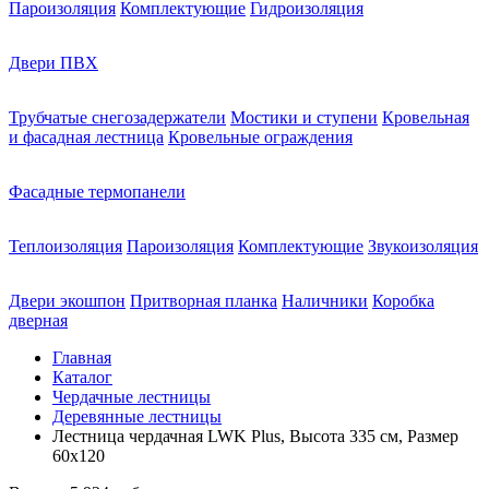
Пароизоляция
Комплектующие
Гидроизоляция
Двери ПВХ
Трубчатые снегозадержатели
Мостики и ступени
Кровельная
и фасадная лестница
Кровельные ограждения
Фасадные термопанели
Теплоизоляция
Пароизоляция
Комплектующие
Звукоизоляция
Двери экошпон
Притворная планка
Наличники
Коробка
дверная
Главная
Каталог
Чердачные лестницы
Деревянные лестницы
Лестница чердачная LWK Plus, Высота 335 см, Размер
60х120