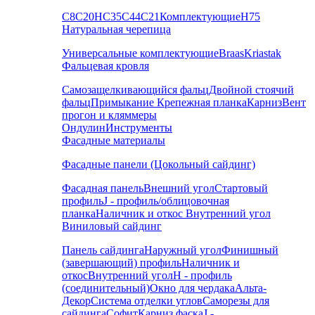
С8
С20
НС35
С44
С21
Комплектующие
Н75
Натуральная черепица
Универсальные комплектующие
Braas
Kriastak
Фальцевая кровля
Самозащелкивающийся фальц
Двойной стоячий
фальц
Примыкание
Крепежная планка
Карниз
Вент
прогон и кляммеры
Ондулин
Инструменты
Фасадные материалы
Фасадные панели (Цокольный сайдинг)
Фасадная панель
Внешний угол
Стартовый
профиль
J - профиль/облицовочная
планка
Наличник и откос
Внутренний угол
Виниловый сайдинг
Панель сайдинга
Наружный угол
Финишный
(завершающий) профиль
Наличник и
откос
Внутренний угол
H - профиль
(соединительный)
Окно для чердака
Альта-
Декор
Система отделки углов
Саморезы для
сайдинга
Софит
Карниз фаска
J -