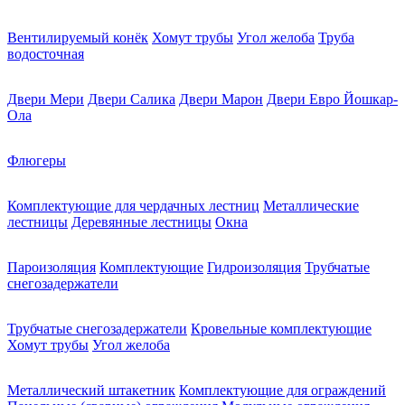
Вентилируемый конёк
Хомут трубы
Угол желоба
Труба
водосточная
Двери Мери
Двери Салика
Двери Марон
Двери Евро Йошкар-
Ола
Флюгеры
Комплектующие для чердачных лестниц
Металлические
лестницы
Деревянные лестницы
Окна
Пароизоляция
Комплектующие
Гидроизоляция
Трубчатые
снегозадержатели
Трубчатые снегозадержатели
Кровельные комплектующие
Хомут трубы
Угол желоба
Металлический штакетник
Комплектующие для ограждений