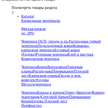
Посмотреть товары раздела
×
Каталог
Кровельные материалы
Мягкая кровля
до -30%
Черепица
ОСП, гвозди и пр.
Распродажа гибкой
черепицы
Подкладочный ковер
Коньково-
карнизная черепица
Ендовый ковер
(Ендова)
Рулонная черепица
Клей и мастика
Композитная черепица
Черепица
Конек
Вентиляция
Торцевая
планка
Распродажа
Примыкание
Плоский
лист
Карнизная планка
Гвозди и рем.
комплект
Ендова
Металлочерепица
Черепица
Краска и крепеж
Торец (фронтон)
Карниз
(капельник)
Снеговой барьер
Примыкание
Конек
Ендова
Плоский лист
Профнастил