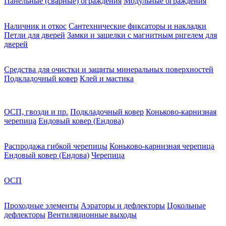
Панельные (сварные) ограждения
Модульные ограждения
Наличник и откос
Сантехнические фиксаторы и накладки
Петли для дверей
Замки и защелки с магнитным ригелем для
дверей
Средства для очистки и защиты минеральных поверхностей
Подкладочный ковер
Клей и мастика
ОСП, гвозди и пр.
Подкладочный ковер
Коньково-карнизная
черепица
Ендовый ковер (Ендова)
Распродажа гибкой черепицы
Коньково-карнизная черепица
Ендовый ковер (Ендова)
Черепица
ОСП
Проходные элементы
Аэраторы и дефлекторы
Цокольные
дефлекторы
Вентиляционные выходы