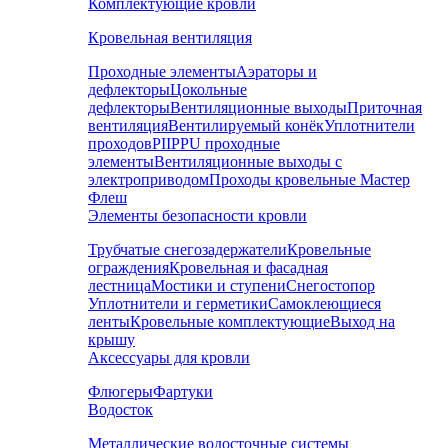
Комплектующие кровли
Кровельная вентиляция
Проходные элементы
Аэраторы и
дефлекторы
Цокольные
дефлекторы
Вентиляционные выходы
Приточная
вентиляция
Вентилируемый конёк
Уплотнители
проходов
PIIPPU проходные
элементы
Вентиляционные выходы с
электроприводом
Проходы кровельные Мастер
Флеш
Элементы безопасности кровли
Трубчатые снегозадержатели
Кровельные
ограждения
Кровельная и фасадная
лестница
Мостики и ступени
Снегостопор
Уплотнители и герметики
Самоклеющиеся
ленты
Кровельные комплектующие
Выход на
крышу
Аксессуары для кровли
Флюгеры
Фартуки
Водосток
Металлические водосточные системы