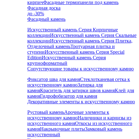
кирпич
Фасадные термопанели под камень
Фасадная доска
до -30%
Фасадный камень
Искусственный камень Серия Кирпичные
коллекции
Искусственный камень Серия Скальные
коллекции
Искусственный камень Серия Плитка,
Отделочный камень
Тротуарная плитка и
ступени
Искусственный камень Серия Special
Edition
Искусственный камень Серия
крупноформатный
Сопутствующие товары к искусственному камню
Фиксатор шва для камня
Стеклотканевая сетка к
искусственному камню
Затирка для
камня
Краситель для затирки швов камня
Клей для
камня
Гидрофобизатор для камня
Декоративные элементы к искусственному камню
Рустовый камень
Арочные элементы к
искусственному камню
Наличники и карнизы из
искусственного камня
Откосы из искусственного
камня
Накрывочные плиты
Замковый камень
искусственный