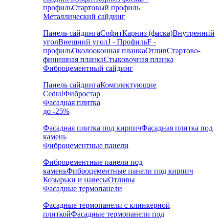
профиль
Стартовый профиль
Металлический сайдинг
Панель сайдинга
Софит
Карниз (фаска)
Внутренний
угол
Внешний угол
J - Профиль
F -
профиль
Околооконная планка
Отлив
Стартово-
финишная планка
Стыковочная планка
Фиброцементный сайдинг
Панель сайдинга
Комплектующие
Cedral
Фибростар
Фасадная плитка
до -25%
Фасадная плитка под кирпич
Фасадная плитка под
камень
Фиброцементные панели
Фиброцементные панели под
камень
Фиброцементные панели под кирпич
Козырьки и навесы
Отливы
Фасадные термопанели
Фасадные термопанели с клинкерной
плиткой
Фасадные термопанели под