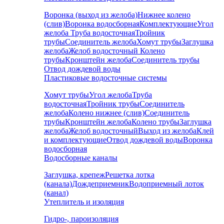
Воронка (выход из желоба)
Нижнее колено
(слив)
Воронка водосборная
Комплектующие
Угол
желоба
Труба водосточная
Тройник
трубы
Соединитель желоба
Хомут трубы
Заглушка
желоба
Желоб водосточный
Колено
трубы
Кронштейн желоба
Соединитель трубы
Отвод дождевой воды
Пластиковые водосточные системы
Хомут трубы
Угол желоба
Труба
водосточная
Тройник трубы
Соединитель
желоба
Колено нижнее (слив)
Соединитель
трубы
Кронштейн желоба
Колено трубы
Заглушка
желоба
Желоб водосточный
Выход из желоба
Клей
и комплектующие
Отвод дождевой воды
Воронка
водосборная
Водосборные каналы
Заглушка, крепеж
Решетка лотка
(канала)
Дождеприемник
Водоприемный лоток
(канал)
Утеплитель и изоляция
Гидро-, пароизоляция