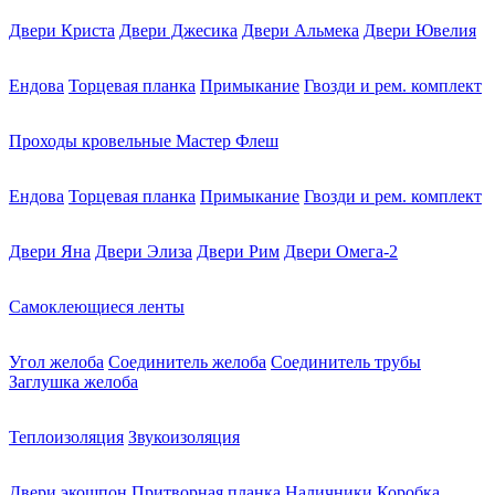
Двери Криста
Двери Джесика
Двери Альмека
Двери Ювелия
Ендова
Торцевая планка
Примыкание
Гвозди и рем. комплект
Проходы кровельные Мастер Флеш
Ендова
Торцевая планка
Примыкание
Гвозди и рем. комплект
Двери Яна
Двери Элиза
Двери Рим
Двери Омега-2
Самоклеющиеся ленты
Угол желоба
Соединитель желоба
Соединитель трубы
Заглушка желоба
Теплоизоляция
Звукоизоляция
Двери экошпон
Притворная планка
Наличники
Коробка