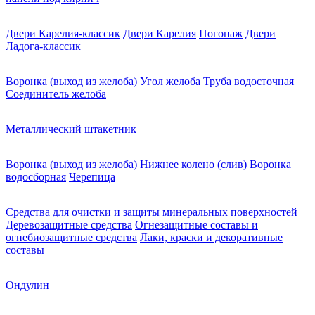
Двери Карелия-классик
Двери Карелия
Погонаж
Двери
Ладога-классик
Воронка (выход из желоба)
Угол желоба
Труба водосточная
Соединитель желоба
Металлический штакетник
Воронка (выход из желоба)
Нижнее колено (слив)
Воронка
водосборная
Черепица
Средства для очистки и защиты минеральных поверхностей
Деревозащитные средства
Огнезащитные составы и
огнебиозащитные средства
Лаки, краски и декоративные
составы
Ондулин