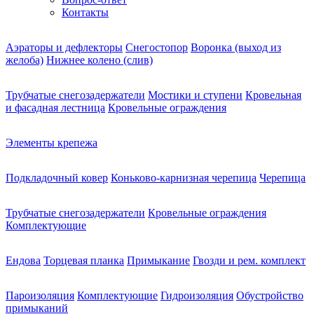
Контакты
Аэраторы и дефлекторы
Снегостопор
Воронка (выход из
желоба)
Нижнее колено (слив)
Трубчатые снегозадержатели
Мостики и ступени
Кровельная
и фасадная лестница
Кровельные ограждения
Элементы крепежа
Подкладочный ковер
Коньково-карнизная черепица
Черепица
Трубчатые снегозадержатели
Кровельные ограждения
Комплектующие
Ендова
Торцевая планка
Примыкание
Гвозди и рем. комплект
Пароизоляция
Комплектующие
Гидроизоляция
Обустройство
примыканий