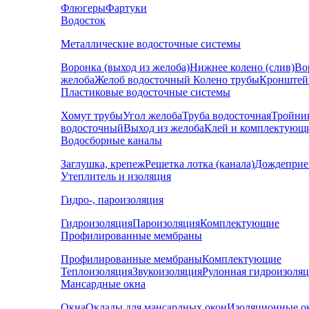
Флюгеры
Фартуки
Водосток
Металлические водосточные системы
Воронка (выход из желоба)
Нижнее колено (слив)
Во
желоба
Желоб водосточный
Колено трубы
Кронштей
Пластиковые водосточные системы
Хомут трубы
Угол желоба
Труба водосточная
Тройни
водосточный
Выход из желоба
Клей и комплектующ
Водосборные каналы
Заглушка, крепеж
Решетка лотка (канала)
Дождеприе
Утеплитель и изоляция
Гидро-, пароизоляция
Гидроизоляция
Пароизоляция
Комплектующие
Профилированные мембраны
Профилированные мембраны
Комплектующие
Теплоизоляция
Звукоизоляция
Рулонная гидроизоля
Мансардные окна
Окна
Оклады для мансардных окон
Изоляционные о