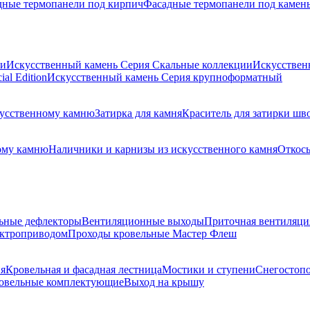
дные термопанели под кирпич
Фасадные термопанели под камен
ии
Искусственный камень Серия Скальные коллекции
Искусствен
al Edition
Искусственный камень Серия крупноформатный
скусственному камню
Затирка для камня
Краситель для затирки шв
ому камню
Наличники и карнизы из искусственного камня
Откосы
ьные дефлекторы
Вентиляционные выходы
Приточная вентиляци
ектроприводом
Проходы кровельные Мастер Флеш
я
Кровельная и фасадная лестница
Мостики и ступени
Снегостоп
овельные комплектующие
Выход на крышу