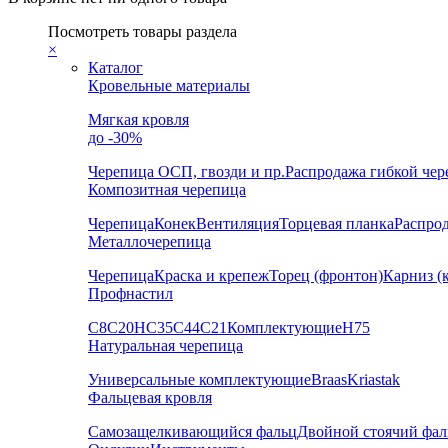
Посмотреть товары раздела
×
Каталог
Кровельные материалы
Мягкая кровля
до -30%
Черепица
ОСП, гвозди и пр.
Распродажа гибкой че
Композитная черепица
Черепица
Конек
Вентиляция
Торцевая планка
Распро
Металлочерепица
Черепица
Краска и крепеж
Торец (фронтон)
Карниз (
Профнастил
С8
С20
НС35
С44
С21
Комплектующие
Н75
Натуральная черепица
Универсальные комплектующие
Braas
Kriastak
Фальцевая кровля
Самозащелкивающийся фальц
Двойной стоячий фал