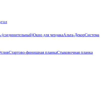
угол
ь (соединительный)
Окно для чердака
Альта-Декор
Система
тлив
Стартово-финишная планка
Стыковочная планка