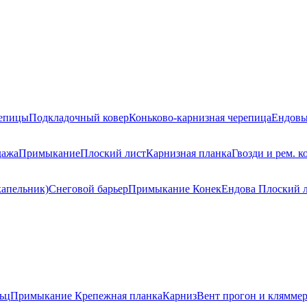
репицы
Подкладочный ковер
Коньково-карнизная черепица
Ендовы
дажа
Примыкание
Плоский лист
Карнизная планка
Гвозди и рем. к
капельник)
Снеговой барьер
Примыкание
Конек
Ендова
Плоский 
ьц
Примыкание
Крепежная планка
Карниз
Вент прогон и клямме