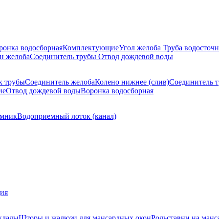
ронка водосборная
Комплектующие
Угол желоба
Труба водосточн
н желоба
Соединитель трубы
Отвод дождевой воды
к трубы
Соединитель желоба
Колено нижнее (слив)
Соединитель 
ие
Отвод дождевой воды
Воронка водосборная
мник
Водоприемный лоток (канал)
ция
клады
Шторы и жалюзи для мансардных окон
Рольставни на манс