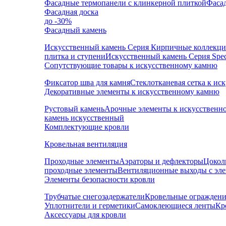
Фасадные термопанели с клинкерной плиткой
Фаса
Фасадная доска
до -30%
Фасадный камень
Искусственный камень Серия Кирпичные коллекц
плитка и ступени
Искусственный камень Серия Speci
Сопутствующие товары к искусственному камню
Фиксатор шва для камня
Стеклотканевая сетка к и
Декоративные элементы к искусственному камню
Рустовый камень
Арочные элементы к искусственн
камень искусственный
Комплектующие кровли
Кровельная вентиляция
Проходные элементы
Аэраторы и дефлекторы
Цокол
проходные элементы
Вентиляционные выходы с эл
Элементы безопасности кровли
Трубчатые снегозадержатели
Кровельные ограждени
Уплотнители и герметики
Самоклеющиеся ленты
Кр
Аксессуары для кровли