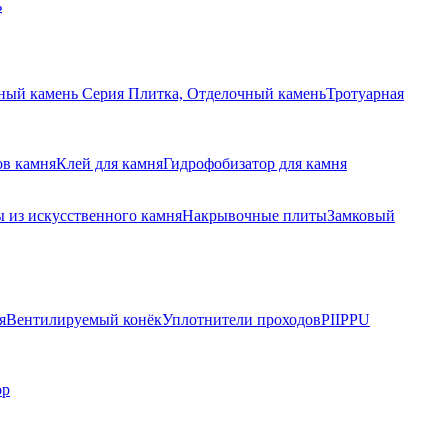
ь
ный камень Серия Плитка, Отделочный камень
Тротуарная
ов камня
Клей для камня
Гидрофобизатор для камня
 из искусственного камня
Накрывочные плиты
Замковый
я
Вентилируемый конёк
Уплотнители проходов
PIIPPU
ор