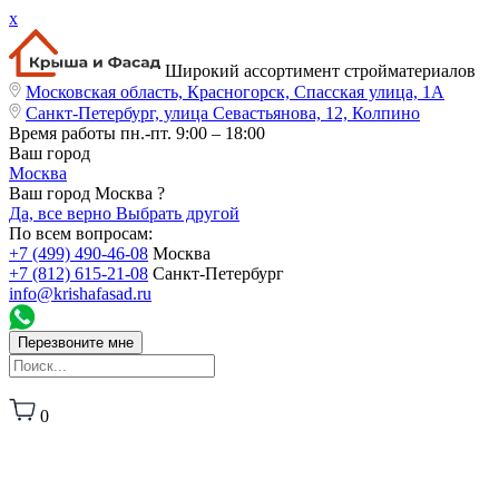
x
Широкий ассортимент стройматериалов
Московская область, Красногорск, Спасская улица, 1А
Санкт-Петербург, улица Севастьянова, 12, Колпино
Время работы
пн.-пт. 9:00 – 18:00
Ваш город
Москва
Ваш город Москва ?
Да, все верно
Выбрать другой
По всем вопросам:
+7 (499) 490-46-08
Москва
+7 (812) 615-21-08
Санкт-Петербург
info@krishafasad.ru
Перезвоните мне
0