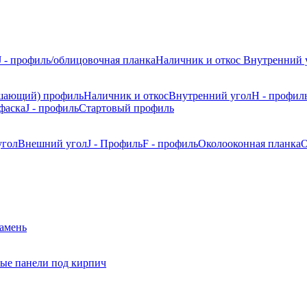
J - профиль/облицовочная планка
Наличник и откос
Внутренний 
шающий) профиль
Наличник и откос
Внутренний угол
H - профил
фаска
J - профиль
Стартовый профиль
угол
Внешний угол
J - Профиль
F - профиль
Околооконная планка
О
камень
ые панели под кирпич