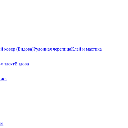
й ковер (Ендова)
Рулонная черепица
Клей и мастика
омплект
Ендова
лист
ры