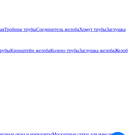
ая
Тройник трубы
Соединитель желоба
Хомут трубы
Заглушка
трубы
Кронштейн желоба
Колено трубы
Заглушка желоба
Желоб
ардные окна и маркизеты
Москитные сетки для мансардных