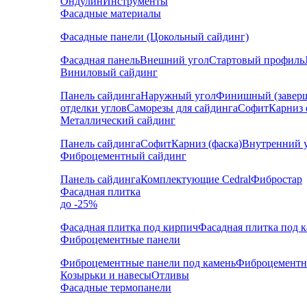
Ондулин
Инструменты
Фасадные материалы
Фасадные панели (Цокольный сайдинг)
Фасадная панель
Внешний угол
Стартовый профиль
Виниловый сайдинг
Панель сайдинга
Наружный угол
Финишный (завер
отделки углов
Саморезы для сайдинга
Софит
Карниз 
Металлический сайдинг
Панель сайдинга
Софит
Карниз (фаска)
Внутренний 
Фиброцементный сайдинг
Панель сайдинга
Комплектующие Cedral
Фибростар
Фасадная плитка
до -25%
Фасадная плитка под кирпич
Фасадная плитка под 
Фиброцементные панели
Фиброцементные панели под камень
Фиброцементн
Козырьки и навесы
Отливы
Фасадные термопанели