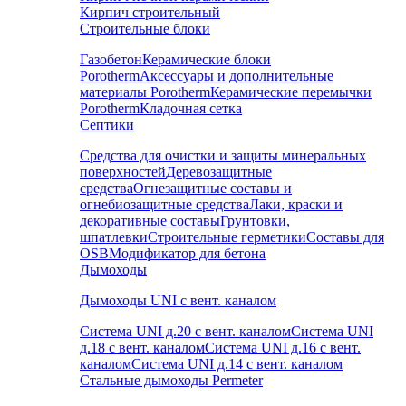
Кирпич строительный
Строительные блоки
Газобетон
Керамические блоки
Porotherm
Аксессуары и дополнительные
материалы Porotherm
Керамические перемычки
Porotherm
Кладочная сетка
Септики
Средства для очистки и защиты минеральных
поверхностей
Деревозащитные
средства
Огнезащитные составы и
огнебиозащитные средства
Лаки, краски и
декоративные составы
Грунтовки,
шпатлевки
Строительные герметики
Составы для
OSB
Модификатор для бетона
Дымоходы
Дымоходы UNI с вент. каналом
Система UNI д.20 с вент. каналом
Система UNI
д.18 с вент. каналом
Система UNI д.16 с вент.
каналом
Система UNI д.14 с вент. каналом
Стальные дымоходы Permeter