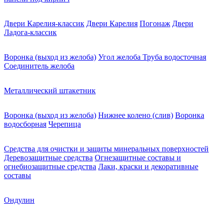
Двери Карелия-классик
Двери Карелия
Погонаж
Двери
Ладога-классик
Воронка (выход из желоба)
Угол желоба
Труба водосточная
Соединитель желоба
Металлический штакетник
Воронка (выход из желоба)
Нижнее колено (слив)
Воронка
водосборная
Черепица
Средства для очистки и защиты минеральных поверхностей
Деревозащитные средства
Огнезащитные составы и
огнебиозащитные средства
Лаки, краски и декоративные
составы
Ондулин