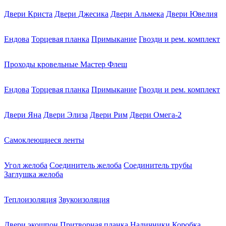
Двери Криста
Двери Джесика
Двери Альмека
Двери Ювелия
Ендова
Торцевая планка
Примыкание
Гвозди и рем. комплект
Проходы кровельные Мастер Флеш
Ендова
Торцевая планка
Примыкание
Гвозди и рем. комплект
Двери Яна
Двери Элиза
Двери Рим
Двери Омега-2
Самоклеющиеся ленты
Угол желоба
Соединитель желоба
Соединитель трубы
Заглушка желоба
Теплоизоляция
Звукоизоляция
Двери экошпон
Притворная планка
Наличники
Коробка