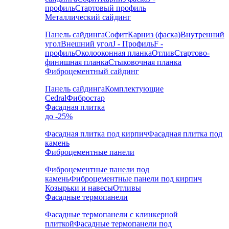
профиль
Стартовый профиль
Металлический сайдинг
Панель сайдинга
Софит
Карниз (фаска)
Внутренний
угол
Внешний угол
J - Профиль
F -
профиль
Околооконная планка
Отлив
Стартово-
финишная планка
Стыковочная планка
Фиброцементный сайдинг
Панель сайдинга
Комплектующие
Cedral
Фибростар
Фасадная плитка
до -25%
Фасадная плитка под кирпич
Фасадная плитка под
камень
Фиброцементные панели
Фиброцементные панели под
камень
Фиброцементные панели под кирпич
Козырьки и навесы
Отливы
Фасадные термопанели
Фасадные термопанели с клинкерной
плиткой
Фасадные термопанели под