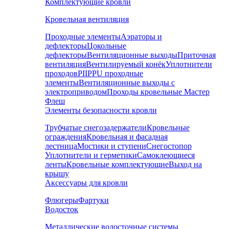
Комплектующие кровли
Кровельная вентиляция
Проходные элементы
Аэраторы и
дефлекторы
Цокольные
дефлекторы
Вентиляционные выходы
Приточная
вентиляция
Вентилируемый конёк
Уплотнители
проходов
PIIPPU проходные
элементы
Вентиляционные выходы с
электроприводом
Проходы кровельные Мастер
Флеш
Элементы безопасности кровли
Трубчатые снегозадержатели
Кровельные
ограждения
Кровельная и фасадная
лестница
Мостики и ступени
Снегостопор
Уплотнители и герметики
Самоклеющиеся
ленты
Кровельные комплектующие
Выход на
крышу
Аксессуары для кровли
Флюгеры
Фартуки
Водосток
Металлические водосточные системы