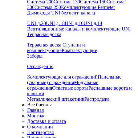
Система 200
Система 130
Система 150
Система
300
Система 250
Комплектующие Permeter
Дымоходы UNI без вент. канала
UNI д.20
UNI д.18
UNI д.16
UNI д.14
Вентиляционные каналы и комплектующие UNI
Террасная доска
Террасная доска
Ступени и
комплектующие
Комплектующие
Заборы
Ограждения
Комплектующие для ограждений
Панельные
(сварные) ограждения
Модульные
ограждения
Откатные ворота
Распашные ворота и
калитки
Металлический штакетник
Распродажа
Все бренды
Главная
Монтаж
Доставка и оплата
О компании
Партнерство
Вопрос-ответ