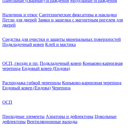
Панельные (сварные) ограждения
Модульные ограждения
Наличник и откос
Сантехнические фиксаторы и накладки
Петли для дверей
Замки и защелки с магнитным ригелем для
дверей
Средства для очистки и защиты минеральных поверхностей
Подкладочный ковер
Клей и мастика
ОСП, гвозди и пр.
Подкладочный ковер
Коньково-карнизная
черепица
Ендовый ковер (Ендова)
Распродажа гибкой черепицы
Коньково-карнизная черепица
Ендовый ковер (Ендова)
Черепица
ОСП
Проходные элементы
Аэраторы и дефлекторы
Цокольные
дефлекторы
Вентиляционные выходы