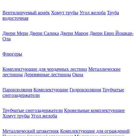
Вентилируемый конёк
Хомут трубы
Угол желоба
Труба
водосточная
Двери Мери
Двери Салика
Двери Марон
Двери Евро Йошкар-
Ола
Флюгеры
Комплектующие для чердачных лестниц
Металлические
лестницы
Деревянные лестницы
Окна
Пароизоляция
Комплектующие
Гидроизоляция
Трубчатые
снегозадержатели
Трубчатые снегозадержатели
Кровельные комплектующие
Хомут трубы
Угол желоба
Металлический штакетник
Комплектующие для ограждений