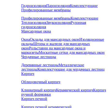
Гидроизоляция
Пароизоляция
Комплектующие
Профилированные мембраны
Профилированные мембраны
Комплектующие
Теплоизоляция
Звукоизоляция
Рулонная
гидроизоляция
Мансардные окна
Окна
Оклады для мансардных окон
Изоляционные
оклады
Шторы и жалюзи для мансардных
окон
Рольставни на мансардные окна и
маркизеты
Москитные сетки для мансардных окон
Чердачные лестницы
Деревянные лестницы
Металлические
лестницы
Комплектующие для чердачных лестниц
Кирпич
Облицовочный кирпич
Клинкерный кирпич
Керамический кирпич
Кирпич
ручной формовки
Кирпич печной
Кирпич печной керамический