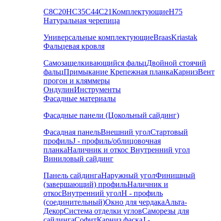
С8
С20
НС35
С44
С21
Комплектующие
Н75
Натуральная черепица
Универсальные комплектующие
Braas
Kriastak
Фальцевая кровля
Самозащелкивающийся фальц
Двойной стоячий
фальц
Примыкание
Крепежная планка
Карниз
Вент
прогон и кляммеры
Ондулин
Инструменты
Фасадные материалы
Фасадные панели (Цокольный сайдинг)
Фасадная панель
Внешний угол
Стартовый
профиль
J - профиль/облицовочная
планка
Наличник и откос
Внутренний угол
Виниловый сайдинг
Панель сайдинга
Наружный угол
Финишный
(завершающий) профиль
Наличник и
откос
Внутренний угол
H - профиль
(соединительный)
Окно для чердака
Альта-
Декор
Система отделки углов
Саморезы для
сайдинга
Софит
Карниз фаска
J -