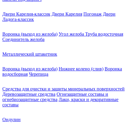
Двери Карелия-классик
Двери Карелия
Погонаж
Двери
Ладога-классик
Воронка (выход из желоба)
Угол желоба
Труба водосточная
Соединитель желоба
Металлический штакетник
Воронка (выход из желоба)
Нижнее колено (слив)
Воронка
водосборная
Черепица
Средства для очистки и защиты минеральных поверхностей
Деревозащитные средства
Огнезащитные составы и
огнебиозащитные средства
Лаки, краски и декоративные
составы
Ондулин