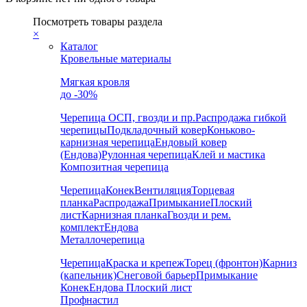
Посмотреть товары раздела
×
Каталог
Кровельные материалы
Мягкая кровля
до -30%
Черепица
ОСП, гвозди и пр.
Распродажа гибкой
черепицы
Подкладочный ковер
Коньково-
карнизная черепица
Ендовый ковер
(Ендова)
Рулонная черепица
Клей и мастика
Композитная черепица
Черепица
Конек
Вентиляция
Торцевая
планка
Распродажа
Примыкание
Плоский
лист
Карнизная планка
Гвозди и рем.
комплект
Ендова
Металлочерепица
Черепица
Краска и крепеж
Торец (фронтон)
Карниз
(капельник)
Снеговой барьер
Примыкание
Конек
Ендова
Плоский лист
Профнастил