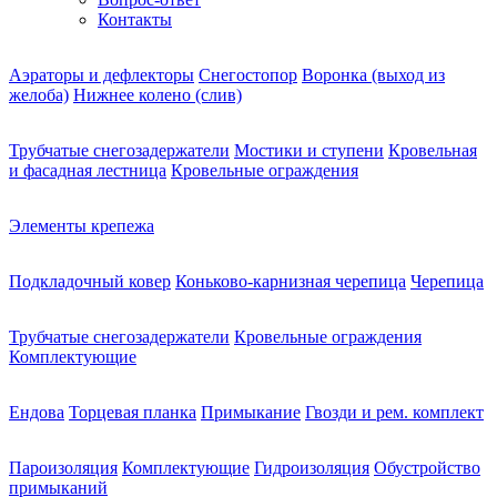
Контакты
Аэраторы и дефлекторы
Снегостопор
Воронка (выход из
желоба)
Нижнее колено (слив)
Трубчатые снегозадержатели
Мостики и ступени
Кровельная
и фасадная лестница
Кровельные ограждения
Элементы крепежа
Подкладочный ковер
Коньково-карнизная черепица
Черепица
Трубчатые снегозадержатели
Кровельные ограждения
Комплектующие
Ендова
Торцевая планка
Примыкание
Гвозди и рем. комплект
Пароизоляция
Комплектующие
Гидроизоляция
Обустройство
примыканий