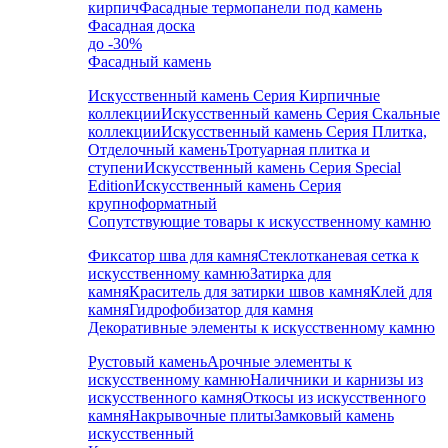
кирпич
Фасадные термопанели под камень
Фасадная доска
до -30%
Фасадный камень
Искусственный камень Серия Кирпичные
коллекции
Искусственный камень Серия Скальные
коллекции
Искусственный камень Серия Плитка,
Отделочный камень
Тротуарная плитка и
ступени
Искусственный камень Серия Special
Edition
Искусственный камень Серия
крупноформатный
Сопутствующие товары к искусственному камню
Фиксатор шва для камня
Стеклотканевая сетка к
искусственному камню
Затирка для
камня
Краситель для затирки швов камня
Клей для
камня
Гидрофобизатор для камня
Декоративные элементы к искусственному камню
Рустовый камень
Арочные элементы к
искусственному камню
Наличники и карнизы из
искусственного камня
Откосы из искусственного
камня
Накрывочные плиты
Замковый камень
искусственный