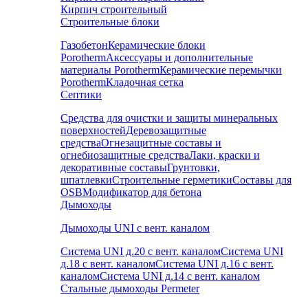
Кирпич строительный
Строительные блоки
Газобетон
Керамические блоки
Porotherm
Аксессуары и дополнительные
материалы Porotherm
Керамические перемычки
Porotherm
Кладочная сетка
Септики
Средства для очистки и защиты минеральных
поверхностей
Деревозащитные
средства
Огнезащитные составы и
огнебиозащитные средства
Лаки, краски и
декоративные составы
Грунтовки,
шпатлевки
Строительные герметики
Составы для
OSB
Модификатор для бетона
Дымоходы
Дымоходы UNI с вент. каналом
Система UNI д.20 с вент. каналом
Система UNI
д.18 с вент. каналом
Система UNI д.16 с вент.
каналом
Система UNI д.14 с вент. каналом
Стальные дымоходы Permeter