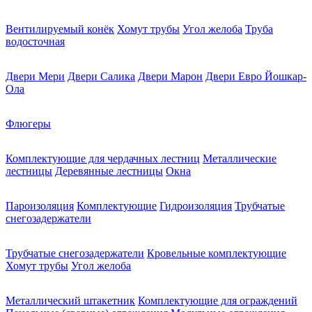
Вентилируемый конёк
Хомут трубы
Угол желоба
Труба
водосточная
Двери Мери
Двери Салика
Двери Марон
Двери Евро Йошкар-
Ола
Флюгеры
Комплектующие для чердачных лестниц
Металлические
лестницы
Деревянные лестницы
Окна
Пароизоляция
Комплектующие
Гидроизоляция
Трубчатые
снегозадержатели
Трубчатые снегозадержатели
Кровельные комплектующие
Хомут трубы
Угол желоба
Металлический штакетник
Комплектующие для ограждений