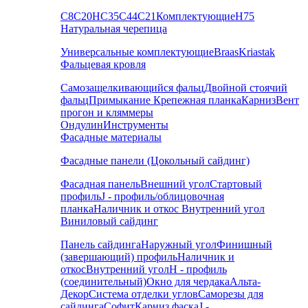
С8
С20
НС35
С44
С21
Комплектующие
Н75
Натуральная черепица
Универсальные комплектующие
Braas
Kriastak
Фальцевая кровля
Самозащелкивающийся фальц
Двойной стоячий
фальц
Примыкание
Крепежная планка
Карниз
Вент
прогон и кляммеры
Ондулин
Инструменты
Фасадные материалы
Фасадные панели (Цокольный сайдинг)
Фасадная панель
Внешний угол
Стартовый
профиль
J - профиль/облицовочная
планка
Наличник и откос
Внутренний угол
Виниловый сайдинг
Панель сайдинга
Наружный угол
Финишный
(завершающий) профиль
Наличник и
откос
Внутренний угол
H - профиль
(соединительный)
Окно для чердака
Альта-
Декор
Система отделки углов
Саморезы для
сайдинга
Софит
Карниз фаска
J -