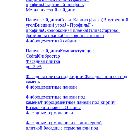
профиль
Стартовый профиль
Металлический сайдинг
Панель сайдинга
Софит
Карниз (фаска)
Внутренний
угол
Внешний угол
J - Профиль
F -
профиль
Околооконная планка
Отлив
Стартово-
финишная планка
Стыковочная планка
Фиброцементный сайдинг
Панель сайдинга
Комплектующие
Cedral
Фибростар
Фасадная плитка
до -25%
Фасадная плитка под кирпич
Фасадная плитка под
камень
Фиброцементные панели
Фиброцементные панели под
камень
Фиброцементные панели под кирпич
Козырьки и навесы
Отливы
Фасадные термопанели
Фасадные термопанели с клинкерной
плиткой
Фасадные термопанели под