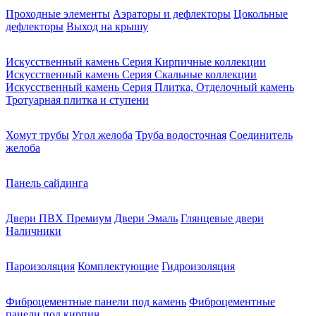
Проходные элементы
Аэраторы и дефлекторы
Цокольные
дефлекторы
Выход на крышу
Искусственный камень Серия Кирпичные коллекции
Искусственный камень Серия Скальные коллекции
Искусственный камень Серия Плитка, Отделочный камень
Тротуарная плитка и ступени
Хомут трубы
Угол желоба
Труба водосточная
Соединитель
желоба
Панель сайдинга
Двери ПВХ Премиум
Двери Эмаль
Глянцевые двери
Наличники
Пароизоляция
Комплектующие
Гидроизоляция
Фиброцементные панели под камень
Фиброцементные
панели под кирпич