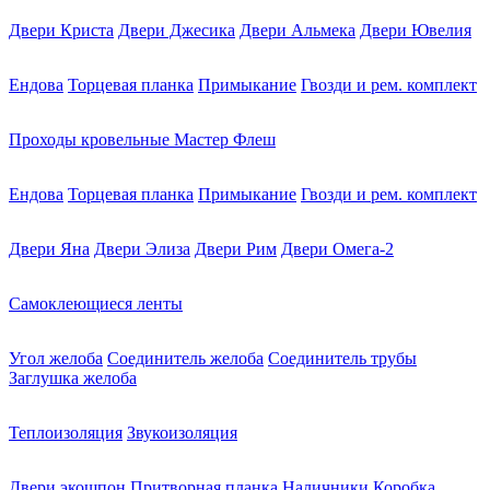
Двери Криста
Двери Джесика
Двери Альмека
Двери Ювелия
Ендова
Торцевая планка
Примыкание
Гвозди и рем. комплект
Проходы кровельные Мастер Флеш
Ендова
Торцевая планка
Примыкание
Гвозди и рем. комплект
Двери Яна
Двери Элиза
Двери Рим
Двери Омега-2
Самоклеющиеся ленты
Угол желоба
Соединитель желоба
Соединитель трубы
Заглушка желоба
Теплоизоляция
Звукоизоляция
Двери экошпон
Притворная планка
Наличники
Коробка