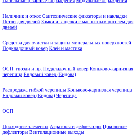
Панельные (сварные) ограждения
Модульные ограждения
Наличник и откос
Сантехнические фиксаторы и накладки
Петли для дверей
Замки и защелки с магнитным ригелем для
дверей
Средства для очистки и защиты минеральных поверхностей
Подкладочный ковер
Клей и мастика
ОСП, гвозди и пр.
Подкладочный ковер
Коньково-карнизная
черепица
Ендовый ковер (Ендова)
Распродажа гибкой черепицы
Коньково-карнизная черепица
Ендовый ковер (Ендова)
Черепица
ОСП
Проходные элементы
Аэраторы и дефлекторы
Цокольные
дефлекторы
Вентиляционные выходы