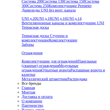
Система 200
Система 130
Система 150
Система
300
Система 250
Комплектующие Permeter
Дымоходы UNI без вент. канала
UNI д.20
UNI д.18
UNI д.16
UNI д.14
Вентиляционные каналы и комплектующие UNI
Террасная доска
Террасная доска
Ступени и
комплектующие
Комплектующие
Заборы
Ограждения
Комплектующие для ограждений
Панельные
(сварные) ограждения
Модульные
ограждения
Откатные ворота
Распашные ворота и
калитки
Металлический штакетник
Распродажа
Все бренды
Главная
Монтаж
Доставка и оплата
О компании
Партнерство
Вопрос-ответ