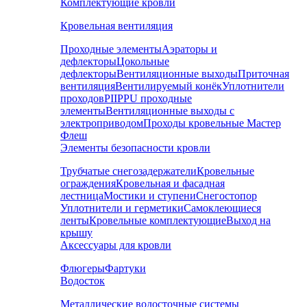
Комплектующие кровли
Кровельная вентиляция
Проходные элементы
Аэраторы и
дефлекторы
Цокольные
дефлекторы
Вентиляционные выходы
Приточная
вентиляция
Вентилируемый конёк
Уплотнители
проходов
PIIPPU проходные
элементы
Вентиляционные выходы с
электроприводом
Проходы кровельные Мастер
Флеш
Элементы безопасности кровли
Трубчатые снегозадержатели
Кровельные
ограждения
Кровельная и фасадная
лестница
Мостики и ступени
Снегостопор
Уплотнители и герметики
Самоклеющиеся
ленты
Кровельные комплектующие
Выход на
крышу
Аксессуары для кровли
Флюгеры
Фартуки
Водосток
Металлические водосточные системы