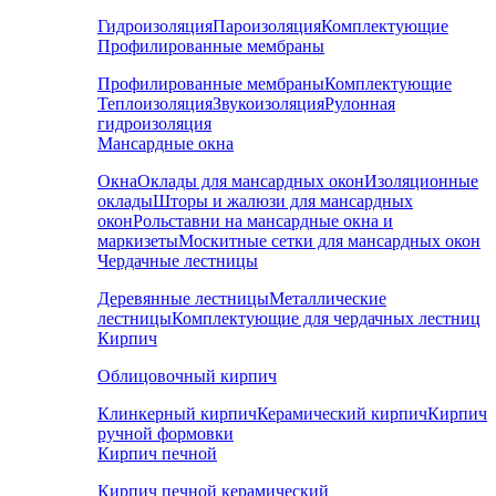
Гидроизоляция
Пароизоляция
Комплектующие
Профилированные мембраны
Профилированные мембраны
Комплектующие
Теплоизоляция
Звукоизоляция
Рулонная
гидроизоляция
Мансардные окна
Окна
Оклады для мансардных окон
Изоляционные
оклады
Шторы и жалюзи для мансардных
окон
Рольставни на мансардные окна и
маркизеты
Москитные сетки для мансардных окон
Чердачные лестницы
Деревянные лестницы
Металлические
лестницы
Комплектующие для чердачных лестниц
Кирпич
Облицовочный кирпич
Клинкерный кирпич
Керамический кирпич
Кирпич
ручной формовки
Кирпич печной
Кирпич печной керамический