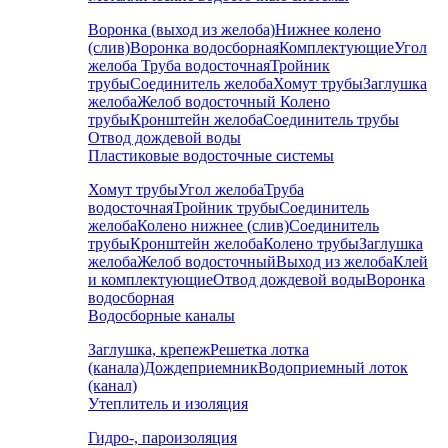
Воронка (выход из желоба)
Нижнее колено
(слив)
Воронка водосборная
Комплектующие
Угол
желоба
Труба водосточная
Тройник
трубы
Соединитель желоба
Хомут трубы
Заглушка
желоба
Желоб водосточный
Колено
трубы
Кронштейн желоба
Соединитель трубы
Отвод дождевой воды
Пластиковые водосточные системы
Хомут трубы
Угол желоба
Труба
водосточная
Тройник трубы
Соединитель
желоба
Колено нижнее (слив)
Соединитель
трубы
Кронштейн желоба
Колено трубы
Заглушка
желоба
Желоб водосточный
Выход из желоба
Клей
и комплектующие
Отвод дождевой воды
Воронка
водосборная
Водосборные каналы
Заглушка, крепеж
Решетка лотка
(канала)
Дождеприемник
Водоприемный лоток
(канал)
Утеплитель и изоляция
Гидро-, пароизоляция