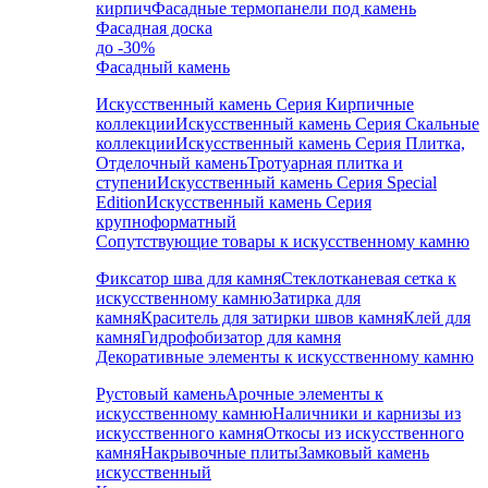
кирпич
Фасадные термопанели под камень
Фасадная доска
до -30%
Фасадный камень
Искусственный камень Серия Кирпичные
коллекции
Искусственный камень Серия Скальные
коллекции
Искусственный камень Серия Плитка,
Отделочный камень
Тротуарная плитка и
ступени
Искусственный камень Серия Special
Edition
Искусственный камень Серия
крупноформатный
Сопутствующие товары к искусственному камню
Фиксатор шва для камня
Стеклотканевая сетка к
искусственному камню
Затирка для
камня
Краситель для затирки швов камня
Клей для
камня
Гидрофобизатор для камня
Декоративные элементы к искусственному камню
Рустовый камень
Арочные элементы к
искусственному камню
Наличники и карнизы из
искусственного камня
Откосы из искусственного
камня
Накрывочные плиты
Замковый камень
искусственный