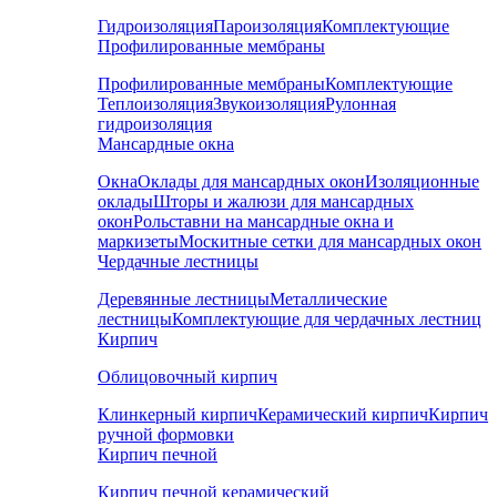
Гидроизоляция
Пароизоляция
Комплектующие
Профилированные мембраны
Профилированные мембраны
Комплектующие
Теплоизоляция
Звукоизоляция
Рулонная
гидроизоляция
Мансардные окна
Окна
Оклады для мансардных окон
Изоляционные
оклады
Шторы и жалюзи для мансардных
окон
Рольставни на мансардные окна и
маркизеты
Москитные сетки для мансардных окон
Чердачные лестницы
Деревянные лестницы
Металлические
лестницы
Комплектующие для чердачных лестниц
Кирпич
Облицовочный кирпич
Клинкерный кирпич
Керамический кирпич
Кирпич
ручной формовки
Кирпич печной
Кирпич печной керамический