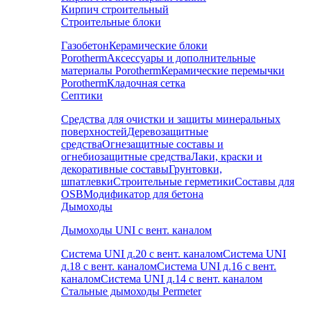
Кирпич строительный
Строительные блоки
Газобетон
Керамические блоки
Porotherm
Аксессуары и дополнительные
материалы Porotherm
Керамические перемычки
Porotherm
Кладочная сетка
Септики
Средства для очистки и защиты минеральных
поверхностей
Деревозащитные
средства
Огнезащитные составы и
огнебиозащитные средства
Лаки, краски и
декоративные составы
Грунтовки,
шпатлевки
Строительные герметики
Составы для
OSB
Модификатор для бетона
Дымоходы
Дымоходы UNI с вент. каналом
Система UNI д.20 с вент. каналом
Система UNI
д.18 с вент. каналом
Система UNI д.16 с вент.
каналом
Система UNI д.14 с вент. каналом
Стальные дымоходы Permeter