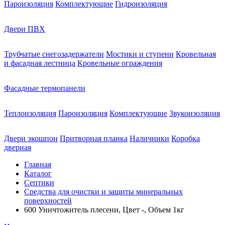
Пароизоляция
Комплектующие
Гидроизоляция
Двери ПВХ
Трубчатые снегозадержатели
Мостики и ступени
Кровельная
и фасадная лестница
Кровельные ограждения
Фасадные термопанели
Теплоизоляция
Пароизоляция
Комплектующие
Звукоизоляция
Двери экошпон
Притворная планка
Наличники
Коробка
дверная
Главная
Каталог
Септики
Средства для очистки и защиты минеральных
поверхностей
600 Уничтожитель плесени, Цвет -, Объем 1кг