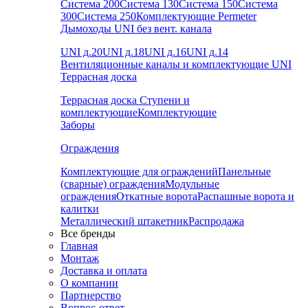
Система 200
Система 130
Система 150
Система
300
Система 250
Комплектующие Permeter
Дымоходы UNI без вент. канала
UNI д.20
UNI д.18
UNI д.16
UNI д.14
Вентиляционные каналы и комплектующие UNI
Террасная доска
Террасная доска
Ступени и
комплектующие
Комплектующие
Заборы
Ограждения
Комплектующие для ограждений
Панельные
(сварные) ограждения
Модульные
ограждения
Откатные ворота
Распашные ворота и
калитки
Металлический штакетник
Распродажа
Все бренды
Главная
Монтаж
Доставка и оплата
О компании
Партнерство
Вопрос-ответ