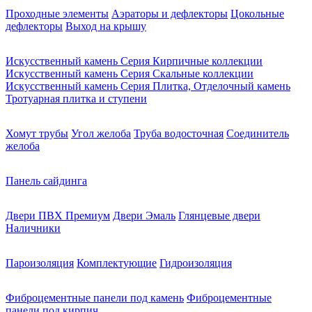
Проходные элементы
Аэраторы и дефлекторы
Цокольные
дефлекторы
Выход на крышу
Искусственный камень Серия Кирпичные коллекции
Искусственный камень Серия Скальные коллекции
Искусственный камень Серия Плитка, Отделочный камень
Тротуарная плитка и ступени
Хомут трубы
Угол желоба
Труба водосточная
Соединитель
желоба
Панель сайдинга
Двери ПВХ Премиум
Двери Эмаль
Глянцевые двери
Наличники
Пароизоляция
Комплектующие
Гидроизоляция
Фиброцементные панели под камень
Фиброцементные
панели под кирпич