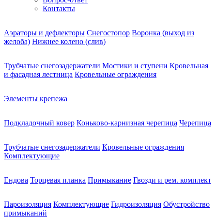
Контакты
Аэраторы и дефлекторы
Снегостопор
Воронка (выход из
желоба)
Нижнее колено (слив)
Трубчатые снегозадержатели
Мостики и ступени
Кровельная
и фасадная лестница
Кровельные ограждения
Элементы крепежа
Подкладочный ковер
Коньково-карнизная черепица
Черепица
Трубчатые снегозадержатели
Кровельные ограждения
Комплектующие
Ендова
Торцевая планка
Примыкание
Гвозди и рем. комплект
Пароизоляция
Комплектующие
Гидроизоляция
Обустройство
примыканий