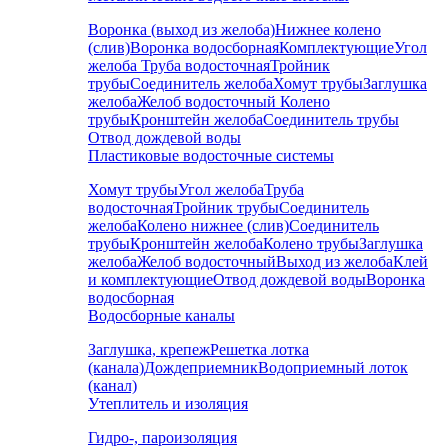
Воронка (выход из желоба)
Нижнее колено
(слив)
Воронка водосборная
Комплектующие
Угол
желоба
Труба водосточная
Тройник
трубы
Соединитель желоба
Хомут трубы
Заглушка
желоба
Желоб водосточный
Колено
трубы
Кронштейн желоба
Соединитель трубы
Отвод дождевой воды
Пластиковые водосточные системы
Хомут трубы
Угол желоба
Труба
водосточная
Тройник трубы
Соединитель
желоба
Колено нижнее (слив)
Соединитель
трубы
Кронштейн желоба
Колено трубы
Заглушка
желоба
Желоб водосточный
Выход из желоба
Клей
и комплектующие
Отвод дождевой воды
Воронка
водосборная
Водосборные каналы
Заглушка, крепеж
Решетка лотка
(канала)
Дождеприемник
Водоприемный лоток
(канал)
Утеплитель и изоляция
Гидро-, пароизоляция