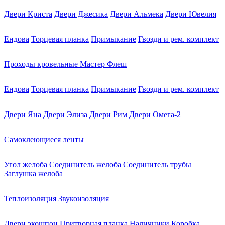
Двери Криста
Двери Джесика
Двери Альмека
Двери Ювелия
Ендова
Торцевая планка
Примыкание
Гвозди и рем. комплект
Проходы кровельные Мастер Флеш
Ендова
Торцевая планка
Примыкание
Гвозди и рем. комплект
Двери Яна
Двери Элиза
Двери Рим
Двери Омега-2
Самоклеющиеся ленты
Угол желоба
Соединитель желоба
Соединитель трубы
Заглушка желоба
Теплоизоляция
Звукоизоляция
Двери экошпон
Притворная планка
Наличники
Коробка