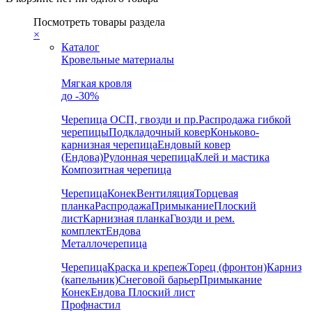
Посмотреть товары раздела
×
Каталог
Кровельные материалы
Мягкая кровля
до -30%
Черепица
ОСП, гвозди и пр.
Распродажа гибкой
черепицы
Подкладочный ковер
Коньково-
карнизная черепица
Ендовый ковер
(Ендова)
Рулонная черепица
Клей и мастика
Композитная черепица
Черепица
Конек
Вентиляция
Торцевая
планка
Распродажа
Примыкание
Плоский
лист
Карнизная планка
Гвозди и рем.
комплект
Ендова
Металлочерепица
Черепица
Краска и крепеж
Торец (фронтон)
Карниз
(капельник)
Снеговой барьер
Примыкание
Конек
Ендова
Плоский лист
Профнастил