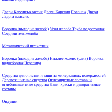
Двери Карелия-классик
Двери Карелия
Погонаж
Двери
Ладога-классик
Воронка (выход из желоба)
Угол желоба
Труба водосточная
Соединитель желоба
Металлический штакетник
Воронка (выход из желоба)
Нижнее колено (слив)
Воронка
водосборная
Черепица
Средства для очистки и защиты минеральных поверхностей
Деревозащитные средства
Огнезащитные составы и
огнебиозащитные средства
Лаки, краски и декоративные
составы
Ондулин