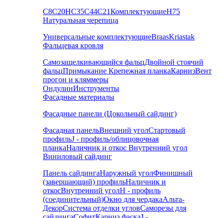
С8
С20
НС35
С44
С21
Комплектующие
Н75
Натуральная черепица
Универсальные комплектующие
Braas
Kriastak
Фальцевая кровля
Самозащелкивающийся фальц
Двойной стоячий
фальц
Примыкание
Крепежная планка
Карниз
Вент
прогон и кляммеры
Ондулин
Инструменты
Фасадные материалы
Фасадные панели (Цокольный сайдинг)
Фасадная панель
Внешний угол
Стартовый
профиль
J - профиль/облицовочная
планка
Наличник и откос
Внутренний угол
Виниловый сайдинг
Панель сайдинга
Наружный угол
Финишный
(завершающий) профиль
Наличник и
откос
Внутренний угол
H - профиль
(соединительный)
Окно для чердака
Альта-
Декор
Система отделки углов
Саморезы для
сайдинга
Софит
Карниз фаска
J -