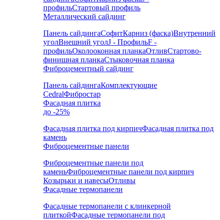
профиль
Стартовый профиль
Металлический сайдинг
Панель сайдинга
Софит
Карниз (фаска)
Внутренний
угол
Внешний угол
J - Профиль
F -
профиль
Околооконная планка
Отлив
Стартово-
финишная планка
Стыковочная планка
Фиброцементный сайдинг
Панель сайдинга
Комплектующие
Cedral
Фибростар
Фасадная плитка
до -25%
Фасадная плитка под кирпич
Фасадная плитка под
камень
Фиброцементные панели
Фиброцементные панели под
камень
Фиброцементные панели под кирпич
Козырьки и навесы
Отливы
Фасадные термопанели
Фасадные термопанели с клинкерной
плиткой
Фасадные термопанели под