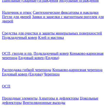
Панельные (сварные) ограждения
Модульные ограждения
Наличник и откос
Сантехнические фиксаторы и накладки
Петли для дверей
Замки и защелки с магнитным ригелем для
дверей
Средства для очистки и защиты минеральных поверхностей
Подкладочный ковер
Клей и мастика
ОСП, гвозди и пр.
Подкладочный ковер
Коньково-карнизная
черепица
Ендовый ковер (Ендова)
Распродажа гибкой черепицы
Коньково-карнизная черепица
Ендовый ковер (Ендова)
Черепица
ОСП
Проходные элементы
Аэраторы и дефлекторы
Цокольные
дефлекторы
Вентиляционные выходы