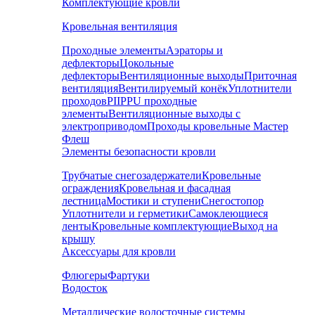
Комплектующие кровли
Кровельная вентиляция
Проходные элементы
Аэраторы и
дефлекторы
Цокольные
дефлекторы
Вентиляционные выходы
Приточная
вентиляция
Вентилируемый конёк
Уплотнители
проходов
PIIPPU проходные
элементы
Вентиляционные выходы с
электроприводом
Проходы кровельные Мастер
Флеш
Элементы безопасности кровли
Трубчатые снегозадержатели
Кровельные
ограждения
Кровельная и фасадная
лестница
Мостики и ступени
Снегостопор
Уплотнители и герметики
Самоклеющиеся
ленты
Кровельные комплектующие
Выход на
крышу
Аксессуары для кровли
Флюгеры
Фартуки
Водосток
Металлические водосточные системы