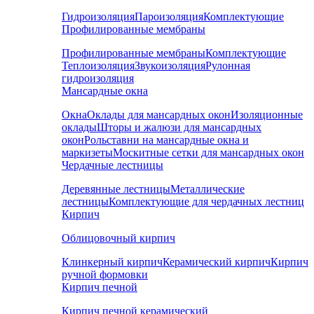
Гидроизоляция
Пароизоляция
Комплектующие
Профилированные мембраны
Профилированные мембраны
Комплектующие
Теплоизоляция
Звукоизоляция
Рулонная
гидроизоляция
Мансардные окна
Окна
Оклады для мансардных окон
Изоляционные
оклады
Шторы и жалюзи для мансардных
окон
Рольставни на мансардные окна и
маркизеты
Москитные сетки для мансардных окон
Чердачные лестницы
Деревянные лестницы
Металлические
лестницы
Комплектующие для чердачных лестниц
Кирпич
Облицовочный кирпич
Клинкерный кирпич
Керамический кирпич
Кирпич
ручной формовки
Кирпич печной
Кирпич печной керамический