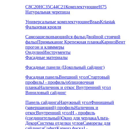
С8
С20
НС35
С44
С21
Комплектующие
Н75
Натуральная черепица
Универсальные комплектующие
Braas
Kriastak
Фальцевая кровля
Самозащелкивающийся фальц
Двойной стоячий
фальц
Примыкание
Крепежная планка
Карниз
Вент
прогон и кляммеры
Ондулин
Инструменты
Фасадные материалы
Фасадные панели (Цокольный сайдинг)
Фасадная панель
Внешний угол
Стартовый
профиль
J - профиль/облицовочная
планка
Наличник и откос
Внутренний угол
Виниловый сайдинг
Панель сайдинга
Наружный угол
Финишный
(завершающий) профиль
Наличник и
откос
Внутренний угол
H - профиль
(соединительный)
Окно для чердака
Альта-
Декор
Система отделки углов
Саморезы для
сайдинга
Софит
Карниз фаска
J -