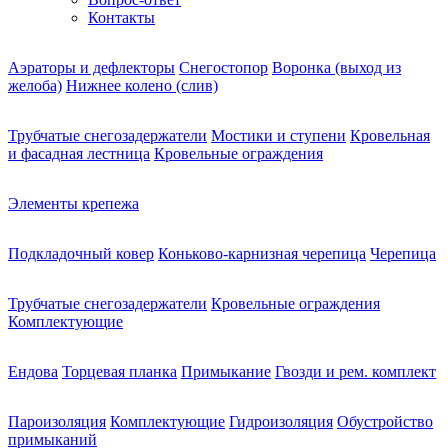
Контакты
Аэраторы и дефлекторы
Снегостопор
Воронка (выход из
желоба)
Нижнее колено (слив)
Трубчатые снегозадержатели
Мостики и ступени
Кровельная
и фасадная лестница
Кровельные ограждения
Элементы крепежа
Подкладочный ковер
Коньково-карнизная черепица
Черепица
Трубчатые снегозадержатели
Кровельные ограждения
Комплектующие
Ендова
Торцевая планка
Примыкание
Гвозди и рем. комплект
Пароизоляция
Комплектующие
Гидроизоляция
Обустройство
примыканий