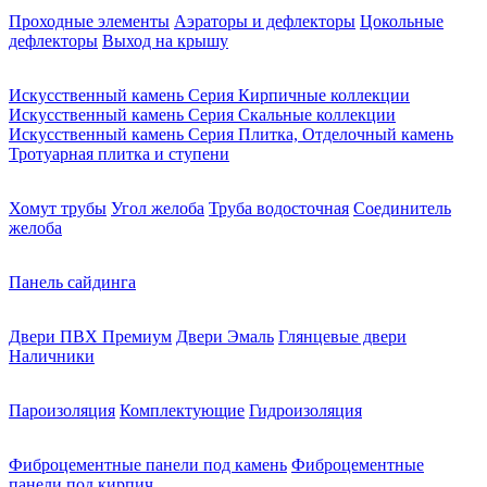
Проходные элементы
Аэраторы и дефлекторы
Цокольные
дефлекторы
Выход на крышу
Искусственный камень Серия Кирпичные коллекции
Искусственный камень Серия Скальные коллекции
Искусственный камень Серия Плитка, Отделочный камень
Тротуарная плитка и ступени
Хомут трубы
Угол желоба
Труба водосточная
Соединитель
желоба
Панель сайдинга
Двери ПВХ Премиум
Двери Эмаль
Глянцевые двери
Наличники
Пароизоляция
Комплектующие
Гидроизоляция
Фиброцементные панели под камень
Фиброцементные
панели под кирпич