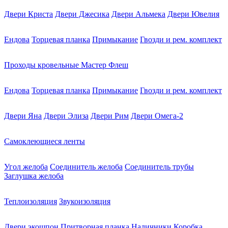
Двери Криста
Двери Джесика
Двери Альмека
Двери Ювелия
Ендова
Торцевая планка
Примыкание
Гвозди и рем. комплект
Проходы кровельные Мастер Флеш
Ендова
Торцевая планка
Примыкание
Гвозди и рем. комплект
Двери Яна
Двери Элиза
Двери Рим
Двери Омега-2
Самоклеющиеся ленты
Угол желоба
Соединитель желоба
Соединитель трубы
Заглушка желоба
Теплоизоляция
Звукоизоляция
Двери экошпон
Притворная планка
Наличники
Коробка