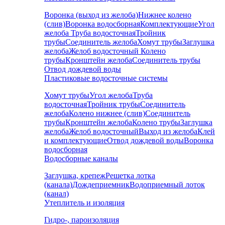
Воронка (выход из желоба)
Нижнее колено
(слив)
Воронка водосборная
Комплектующие
Угол
желоба
Труба водосточная
Тройник
трубы
Соединитель желоба
Хомут трубы
Заглушка
желоба
Желоб водосточный
Колено
трубы
Кронштейн желоба
Соединитель трубы
Отвод дождевой воды
Пластиковые водосточные системы
Хомут трубы
Угол желоба
Труба
водосточная
Тройник трубы
Соединитель
желоба
Колено нижнее (слив)
Соединитель
трубы
Кронштейн желоба
Колено трубы
Заглушка
желоба
Желоб водосточный
Выход из желоба
Клей
и комплектующие
Отвод дождевой воды
Воронка
водосборная
Водосборные каналы
Заглушка, крепеж
Решетка лотка
(канала)
Дождеприемник
Водоприемный лоток
(канал)
Утеплитель и изоляция
Гидро-, пароизоляция