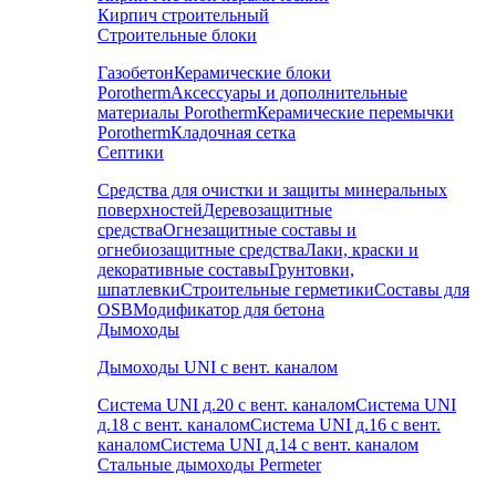
Кирпич строительный
Строительные блоки
Газобетон
Керамические блоки
Porotherm
Аксессуары и дополнительные
материалы Porotherm
Керамические перемычки
Porotherm
Кладочная сетка
Септики
Средства для очистки и защиты минеральных
поверхностей
Деревозащитные
средства
Огнезащитные составы и
огнебиозащитные средства
Лаки, краски и
декоративные составы
Грунтовки,
шпатлевки
Строительные герметики
Составы для
OSB
Модификатор для бетона
Дымоходы
Дымоходы UNI с вент. каналом
Система UNI д.20 с вент. каналом
Система UNI
д.18 с вент. каналом
Система UNI д.16 с вент.
каналом
Система UNI д.14 с вент. каналом
Стальные дымоходы Permeter