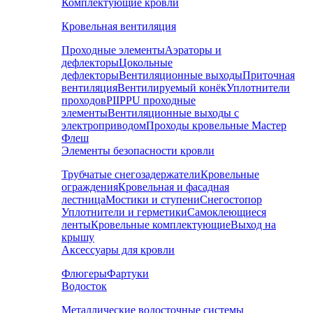
Комплектующие кровли
Кровельная вентиляция
Проходные элементы
Аэраторы и
дефлекторы
Цокольные
дефлекторы
Вентиляционные выходы
Приточная
вентиляция
Вентилируемый конёк
Уплотнители
проходов
PIIPPU проходные
элементы
Вентиляционные выходы с
электроприводом
Проходы кровельные Мастер
Флеш
Элементы безопасности кровли
Трубчатые снегозадержатели
Кровельные
ограждения
Кровельная и фасадная
лестница
Мостики и ступени
Снегостопор
Уплотнители и герметики
Самоклеющиеся
ленты
Кровельные комплектующие
Выход на
крышу
Аксессуары для кровли
Флюгеры
Фартуки
Водосток
Металлические водосточные системы