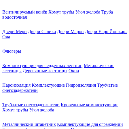
Вентилируемый конёк
Хомут трубы
Угол желоба
Труба
водосточная
Двери Мери
Двери Салика
Двери Марон
Двери Евро Йошкар-
Ола
Флюгеры
Комплектующие для чердачных лестниц
Металлические
лестницы
Деревянные лестницы
Окна
Пароизоляция
Комплектующие
Гидроизоляция
Трубчатые
снегозадержатели
Трубчатые снегозадержатели
Кровельные комплектующие
Хомут трубы
Угол желоба
Металлический штакетник
Комплектующие для ограждений