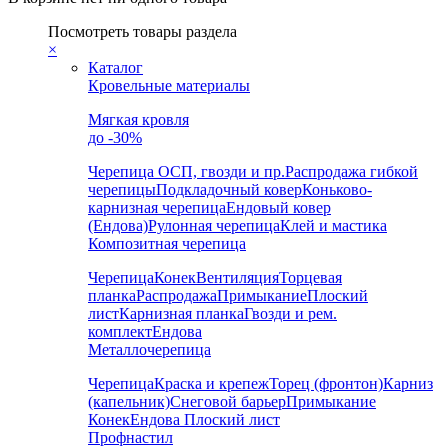
Посмотреть товары раздела
×
Каталог
Кровельные материалы
Мягкая кровля
до -30%
Черепица
ОСП, гвозди и пр.
Распродажа гибкой
черепицы
Подкладочный ковер
Коньково-
карнизная черепица
Ендовый ковер
(Ендова)
Рулонная черепица
Клей и мастика
Композитная черепица
Черепица
Конек
Вентиляция
Торцевая
планка
Распродажа
Примыкание
Плоский
лист
Карнизная планка
Гвозди и рем.
комплект
Ендова
Металлочерепица
Черепица
Краска и крепеж
Торец (фронтон)
Карниз
(капельник)
Снеговой барьер
Примыкание
Конек
Ендова
Плоский лист
Профнастил