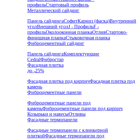
профиль
Стартовый профиль
Металлический сайдинг
Панель сайдинга
Софит
Карниз (фаска)
Внутренний
угол
Внешний угол
J - Профиль
F -
профиль
Околооконная планка
Отлив
Стартово-
финишная планка
Стыковочная планка
Фиброцементный сайдинг
Панель сайдинга
Комплектующие
Cedral
Фибростар
Фасадная плитка
до -25%
Фасадная плитка под кирпич
Фасадная плитка под
камень
Фиброцементные панели
Фиброцементные панели под
камень
Фиброцементные панели под кирпич
Козырьки и навесы
Отливы
Фасадные термопанели
Фасадные термопанели с клинкерной
плиткой
Фасадные термопанели под