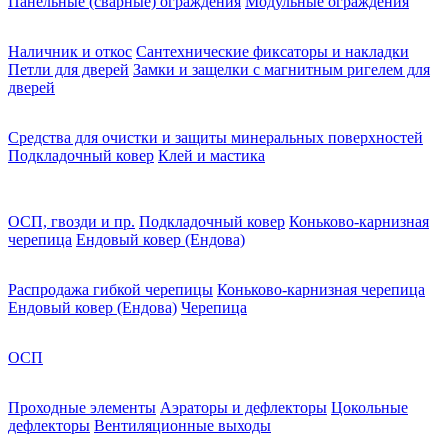
Панельные (сварные) ограждения
Модульные ограждения
Наличник и откос
Сантехнические фиксаторы и накладки
Петли для дверей
Замки и защелки с магнитным ригелем для
дверей
Средства для очистки и защиты минеральных поверхностей
Подкладочный ковер
Клей и мастика
ОСП, гвозди и пр.
Подкладочный ковер
Коньково-карнизная
черепица
Ендовый ковер (Ендова)
Распродажа гибкой черепицы
Коньково-карнизная черепица
Ендовый ковер (Ендова)
Черепица
ОСП
Проходные элементы
Аэраторы и дефлекторы
Цокольные
дефлекторы
Вентиляционные выходы