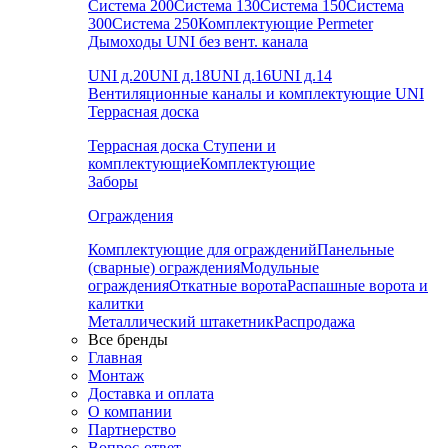
Система 200
Система 130
Система 150
Система
300
Система 250
Комплектующие Permeter
Дымоходы UNI без вент. канала
UNI д.20
UNI д.18
UNI д.16
UNI д.14
Вентиляционные каналы и комплектующие UNI
Террасная доска
Террасная доска
Ступени и
комплектующие
Комплектующие
Заборы
Ограждения
Комплектующие для ограждений
Панельные
(сварные) ограждения
Модульные
ограждения
Откатные ворота
Распашные ворота и
калитки
Металлический штакетник
Распродажа
Все бренды
Главная
Монтаж
Доставка и оплата
О компании
Партнерство
Вопрос-ответ