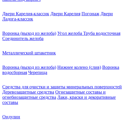
Двери Карелия-классик
Двери Карелия
Погонаж
Двери
Ладога-классик
Воронка (выход из желоба)
Угол желоба
Труба водосточная
Соединитель желоба
Металлический штакетник
Воронка (выход из желоба)
Нижнее колено (слив)
Воронка
водосборная
Черепица
Средства для очистки и защиты минеральных поверхностей
Деревозащитные средства
Огнезащитные составы и
огнебиозащитные средства
Лаки, краски и декоративные
составы
Ондулин