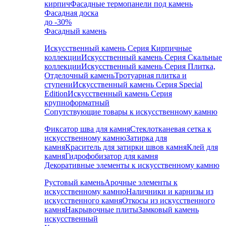
кирпич
Фасадные термопанели под камень
Фасадная доска
до -30%
Фасадный камень
Искусственный камень Серия Кирпичные
коллекции
Искусственный камень Серия Скальные
коллекции
Искусственный камень Серия Плитка,
Отделочный камень
Тротуарная плитка и
ступени
Искусственный камень Серия Special
Edition
Искусственный камень Серия
крупноформатный
Сопутствующие товары к искусственному камню
Фиксатор шва для камня
Стеклотканевая сетка к
искусственному камню
Затирка для
камня
Краситель для затирки швов камня
Клей для
камня
Гидрофобизатор для камня
Декоративные элементы к искусственному камню
Рустовый камень
Арочные элементы к
искусственному камню
Наличники и карнизы из
искусственного камня
Откосы из искусственного
камня
Накрывочные плиты
Замковый камень
искусственный