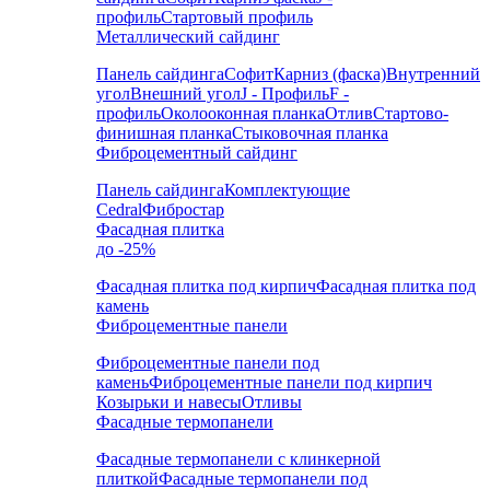
профиль
Стартовый профиль
Металлический сайдинг
Панель сайдинга
Софит
Карниз (фаска)
Внутренний
угол
Внешний угол
J - Профиль
F -
профиль
Околооконная планка
Отлив
Стартово-
финишная планка
Стыковочная планка
Фиброцементный сайдинг
Панель сайдинга
Комплектующие
Cedral
Фибростар
Фасадная плитка
до -25%
Фасадная плитка под кирпич
Фасадная плитка под
камень
Фиброцементные панели
Фиброцементные панели под
камень
Фиброцементные панели под кирпич
Козырьки и навесы
Отливы
Фасадные термопанели
Фасадные термопанели с клинкерной
плиткой
Фасадные термопанели под