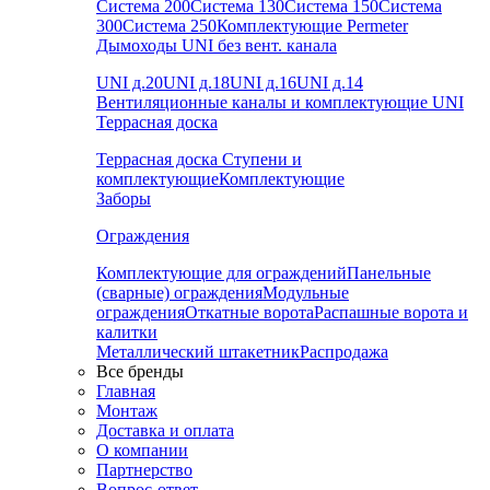
Система 200
Система 130
Система 150
Система
300
Система 250
Комплектующие Permeter
Дымоходы UNI без вент. канала
UNI д.20
UNI д.18
UNI д.16
UNI д.14
Вентиляционные каналы и комплектующие UNI
Террасная доска
Террасная доска
Ступени и
комплектующие
Комплектующие
Заборы
Ограждения
Комплектующие для ограждений
Панельные
(сварные) ограждения
Модульные
ограждения
Откатные ворота
Распашные ворота и
калитки
Металлический штакетник
Распродажа
Все бренды
Главная
Монтаж
Доставка и оплата
О компании
Партнерство
Вопрос-ответ