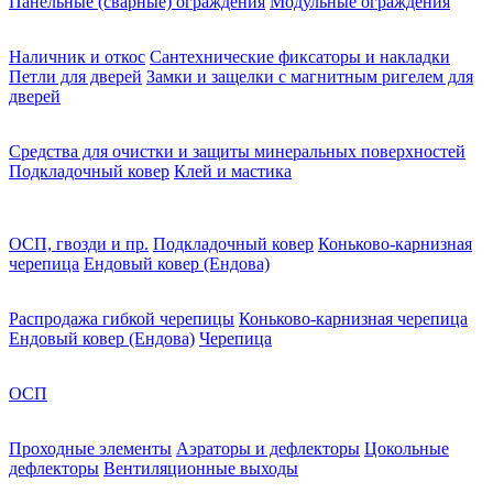
Панельные (сварные) ограждения
Модульные ограждения
Наличник и откос
Сантехнические фиксаторы и накладки
Петли для дверей
Замки и защелки с магнитным ригелем для
дверей
Средства для очистки и защиты минеральных поверхностей
Подкладочный ковер
Клей и мастика
ОСП, гвозди и пр.
Подкладочный ковер
Коньково-карнизная
черепица
Ендовый ковер (Ендова)
Распродажа гибкой черепицы
Коньково-карнизная черепица
Ендовый ковер (Ендова)
Черепица
ОСП
Проходные элементы
Аэраторы и дефлекторы
Цокольные
дефлекторы
Вентиляционные выходы