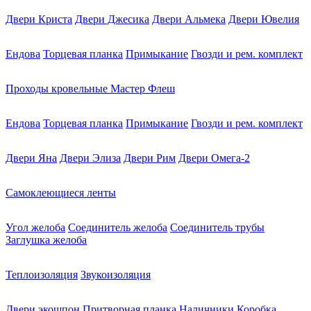
Двери Криста
Двери Джесика
Двери Альмека
Двери Ювелия
Ендова
Торцевая планка
Примыкание
Гвозди и рем. комплект
Проходы кровельные Мастер Флеш
Ендова
Торцевая планка
Примыкание
Гвозди и рем. комплект
Двери Яна
Двери Элиза
Двери Рим
Двери Омега-2
Самоклеющиеся ленты
Угол желоба
Соединитель желоба
Соединитель трубы
Заглушка желоба
Теплоизоляция
Звукоизоляция
Двери экошпон
Притворная планка
Наличники
Коробка