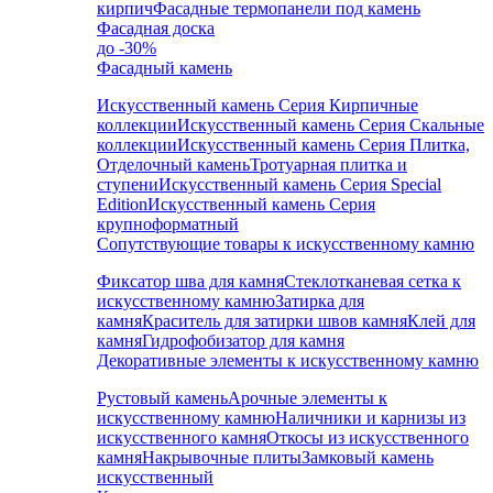
кирпич
Фасадные термопанели под камень
Фасадная доска
до -30%
Фасадный камень
Искусственный камень Серия Кирпичные
коллекции
Искусственный камень Серия Скальные
коллекции
Искусственный камень Серия Плитка,
Отделочный камень
Тротуарная плитка и
ступени
Искусственный камень Серия Special
Edition
Искусственный камень Серия
крупноформатный
Сопутствующие товары к искусственному камню
Фиксатор шва для камня
Стеклотканевая сетка к
искусственному камню
Затирка для
камня
Краситель для затирки швов камня
Клей для
камня
Гидрофобизатор для камня
Декоративные элементы к искусственному камню
Рустовый камень
Арочные элементы к
искусственному камню
Наличники и карнизы из
искусственного камня
Откосы из искусственного
камня
Накрывочные плиты
Замковый камень
искусственный