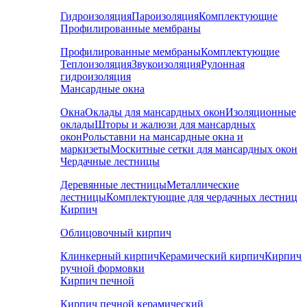
Гидроизоляция
Пароизоляция
Комплектующие
Профилированные мембраны
Профилированные мембраны
Комплектующие
Теплоизоляция
Звукоизоляция
Рулонная
гидроизоляция
Мансардные окна
Окна
Оклады для мансардных окон
Изоляционные
оклады
Шторы и жалюзи для мансардных
окон
Рольставни на мансардные окна и
маркизеты
Москитные сетки для мансардных окон
Чердачные лестницы
Деревянные лестницы
Металлические
лестницы
Комплектующие для чердачных лестниц
Кирпич
Облицовочный кирпич
Клинкерный кирпич
Керамический кирпич
Кирпич
ручной формовки
Кирпич печной
Кирпич печной керамический