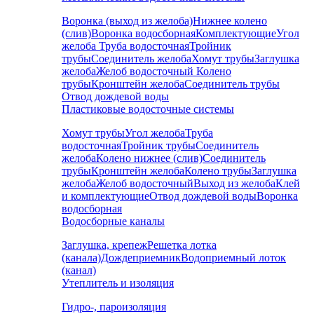
Воронка (выход из желоба)
Нижнее колено
(слив)
Воронка водосборная
Комплектующие
Угол
желоба
Труба водосточная
Тройник
трубы
Соединитель желоба
Хомут трубы
Заглушка
желоба
Желоб водосточный
Колено
трубы
Кронштейн желоба
Соединитель трубы
Отвод дождевой воды
Пластиковые водосточные системы
Хомут трубы
Угол желоба
Труба
водосточная
Тройник трубы
Соединитель
желоба
Колено нижнее (слив)
Соединитель
трубы
Кронштейн желоба
Колено трубы
Заглушка
желоба
Желоб водосточный
Выход из желоба
Клей
и комплектующие
Отвод дождевой воды
Воронка
водосборная
Водосборные каналы
Заглушка, крепеж
Решетка лотка
(канала)
Дождеприемник
Водоприемный лоток
(канал)
Утеплитель и изоляция
Гидро-, пароизоляция