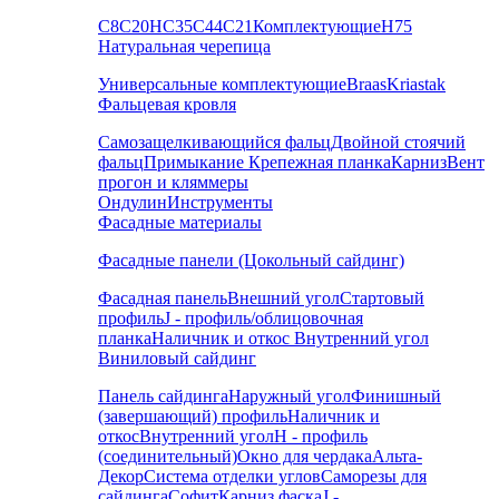
С8
С20
НС35
С44
С21
Комплектующие
Н75
Натуральная черепица
Универсальные комплектующие
Braas
Kriastak
Фальцевая кровля
Самозащелкивающийся фальц
Двойной стоячий
фальц
Примыкание
Крепежная планка
Карниз
Вент
прогон и кляммеры
Ондулин
Инструменты
Фасадные материалы
Фасадные панели (Цокольный сайдинг)
Фасадная панель
Внешний угол
Стартовый
профиль
J - профиль/облицовочная
планка
Наличник и откос
Внутренний угол
Виниловый сайдинг
Панель сайдинга
Наружный угол
Финишный
(завершающий) профиль
Наличник и
откос
Внутренний угол
H - профиль
(соединительный)
Окно для чердака
Альта-
Декор
Система отделки углов
Саморезы для
сайдинга
Софит
Карниз фаска
J -