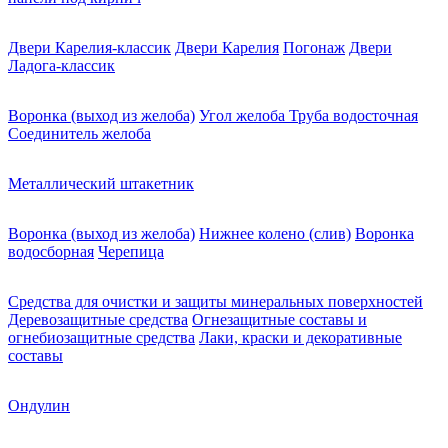
Двери Карелия-классик
Двери Карелия
Погонаж
Двери
Ладога-классик
Воронка (выход из желоба)
Угол желоба
Труба водосточная
Соединитель желоба
Металлический штакетник
Воронка (выход из желоба)
Нижнее колено (слив)
Воронка
водосборная
Черепица
Средства для очистки и защиты минеральных поверхностей
Деревозащитные средства
Огнезащитные составы и
огнебиозащитные средства
Лаки, краски и декоративные
составы
Ондулин