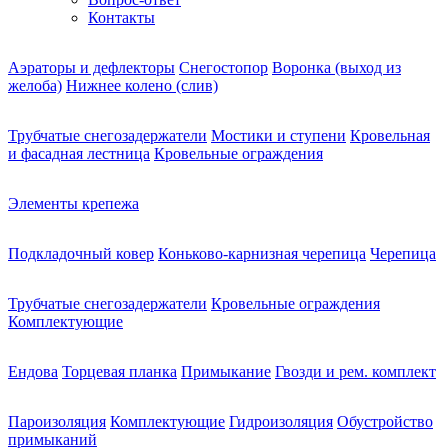
Контакты
Аэраторы и дефлекторы
Снегостопор
Воронка (выход из
желоба)
Нижнее колено (слив)
Трубчатые снегозадержатели
Мостики и ступени
Кровельная
и фасадная лестница
Кровельные ограждения
Элементы крепежа
Подкладочный ковер
Коньково-карнизная черепица
Черепица
Трубчатые снегозадержатели
Кровельные ограждения
Комплектующие
Ендова
Торцевая планка
Примыкание
Гвозди и рем. комплект
Пароизоляция
Комплектующие
Гидроизоляция
Обустройство
примыканий