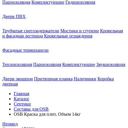
Пароизоляция
Комплектующие
Гидроизоляция
Двери ПВХ
Трубчатые снегозадержатели
Мостики и ступени
Кровельная
и фасадная лестница
Кровельные ограждения
Фасадные термопанели
Теплоизоляция
Пароизоляция
Комплектующие
Звукоизоляция
Двери экошпон
Притворная планка
Наличники
Коробка
дверная
Главная
Каталог
Септики
Составы для OSB
OSB Краска для плит, Объем 14кг
Неомид