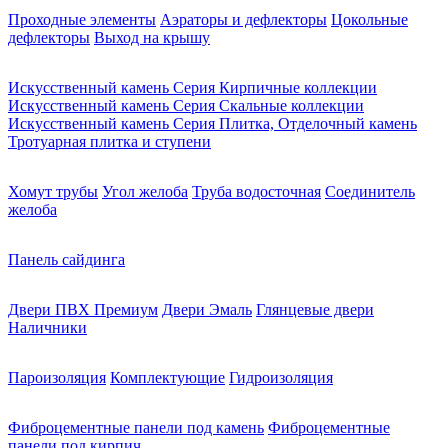
Проходные элементы
Аэраторы и дефлекторы
Цокольные
дефлекторы
Выход на крышу
Искусственный камень Серия Кирпичные коллекции
Искусственный камень Серия Скальные коллекции
Искусственный камень Серия Плитка, Отделочный камень
Тротуарная плитка и ступени
Хомут трубы
Угол желоба
Труба водосточная
Соединитель
желоба
Панель сайдинга
Двери ПВХ Премиум
Двери Эмаль
Глянцевые двери
Наличники
Пароизоляция
Комплектующие
Гидроизоляция
Фиброцементные панели под камень
Фиброцементные
панели под кирпич