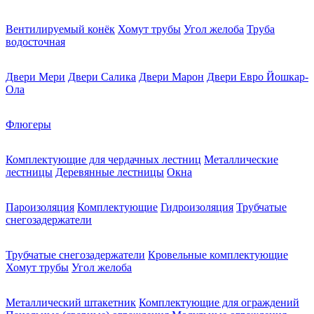
Вентилируемый конёк
Хомут трубы
Угол желоба
Труба
водосточная
Двери Мери
Двери Салика
Двери Марон
Двери Евро Йошкар-
Ола
Флюгеры
Комплектующие для чердачных лестниц
Металлические
лестницы
Деревянные лестницы
Окна
Пароизоляция
Комплектующие
Гидроизоляция
Трубчатые
снегозадержатели
Трубчатые снегозадержатели
Кровельные комплектующие
Хомут трубы
Угол желоба
Металлический штакетник
Комплектующие для ограждений