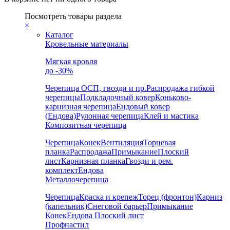
Посмотреть товары раздела
×
Каталог
Кровельные материалы
Мягкая кровля
до -30%
Черепица
ОСП, гвозди и пр.
Распродажа гибкой
черепицы
Подкладочный ковер
Коньково-
карнизная черепица
Ендовый ковер
(Ендова)
Рулонная черепица
Клей и мастика
Композитная черепица
Черепица
Конек
Вентиляция
Торцевая
планка
Распродажа
Примыкание
Плоский
лист
Карнизная планка
Гвозди и рем.
комплект
Ендова
Металлочерепица
Черепица
Краска и крепеж
Торец (фронтон)
Карниз
(капельник)
Снеговой барьер
Примыкание
Конек
Ендова
Плоский лист
Профнастил