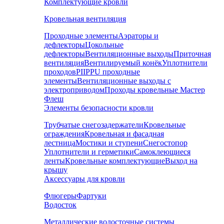
Комплектующие кровли
Кровельная вентиляция
Проходные элементы
Аэраторы и
дефлекторы
Цокольные
дефлекторы
Вентиляционные выходы
Приточная
вентиляция
Вентилируемый конёк
Уплотнители
проходов
PIIPPU проходные
элементы
Вентиляционные выходы с
электроприводом
Проходы кровельные Мастер
Флеш
Элементы безопасности кровли
Трубчатые снегозадержатели
Кровельные
ограждения
Кровельная и фасадная
лестница
Мостики и ступени
Снегостопор
Уплотнители и герметики
Самоклеющиеся
ленты
Кровельные комплектующие
Выход на
крышу
Аксессуары для кровли
Флюгеры
Фартуки
Водосток
Металлические водосточные системы