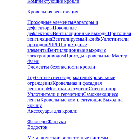
Комплектующие кровли
Кровельная вентиляция
Проходные элементы
Аэраторы и
дефлекторы
Цокольные
дефлекторы
Вентиляционные выходы
Приточная
вентиляция
Вентилируемый конёк
Уплотнители
проходов
PIIPPU проходные
элементы
Вентиляционные выходы с
электроприводом
Проходы кровельные Мастер
Флеш
Элементы безопасности кровли
Трубчатые снегозадержатели
Кровельные
ограждения
Кровельная и фасадная
лестница
Мостики и ступени
Снегостопор
Уплотнители и герметики
Самоклеющиеся
ленты
Кровельные комплектующие
Выход на
крышу
Аксессуары для кровли
Флюгеры
Фартуки
Водосток
Металлические водосточные системы