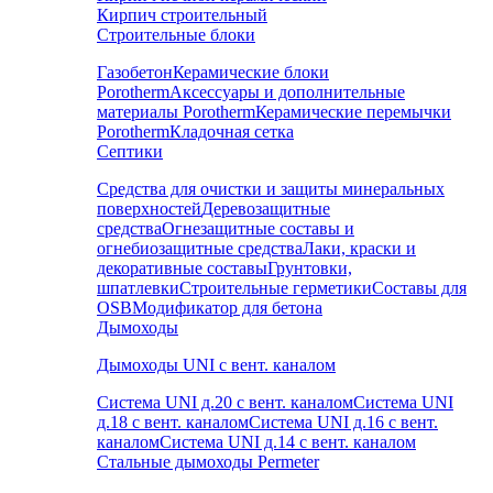
Кирпич строительный
Строительные блоки
Газобетон
Керамические блоки
Porotherm
Аксессуары и дополнительные
материалы Porotherm
Керамические перемычки
Porotherm
Кладочная сетка
Септики
Средства для очистки и защиты минеральных
поверхностей
Деревозащитные
средства
Огнезащитные составы и
огнебиозащитные средства
Лаки, краски и
декоративные составы
Грунтовки,
шпатлевки
Строительные герметики
Составы для
OSB
Модификатор для бетона
Дымоходы
Дымоходы UNI с вент. каналом
Система UNI д.20 с вент. каналом
Система UNI
д.18 с вент. каналом
Система UNI д.16 с вент.
каналом
Система UNI д.14 с вент. каналом
Стальные дымоходы Permeter