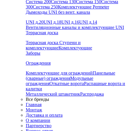
Система 200
Система 130
Система 150
Система
300
Система 250
Комплектующие Permeter
Дымоходы UNI без вент. канала
UNI д.20
UNI д.18
UNI д.16
UNI д.14
Вентиляционные каналы и комплектующие UNI
Террасная доска
Террасная доска
Ступени и
комплектующие
Комплектующие
Заборы
Ограждения
Комплектующие для ограждений
Панельные
(сварные) ограждения
Модульные
ограждения
Откатные ворота
Распашные ворота и
калитки
Металлический штакетник
Распродажа
Все бренды
Главная
Монтаж
Доставка и оплата
О компании
Партнерство
Вопрос-ответ