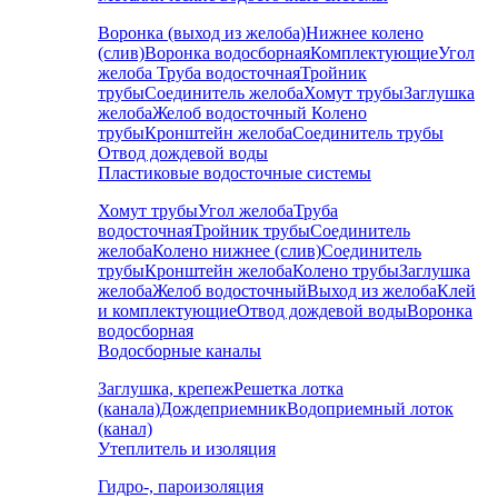
Воронка (выход из желоба)
Нижнее колено
(слив)
Воронка водосборная
Комплектующие
Угол
желоба
Труба водосточная
Тройник
трубы
Соединитель желоба
Хомут трубы
Заглушка
желоба
Желоб водосточный
Колено
трубы
Кронштейн желоба
Соединитель трубы
Отвод дождевой воды
Пластиковые водосточные системы
Хомут трубы
Угол желоба
Труба
водосточная
Тройник трубы
Соединитель
желоба
Колено нижнее (слив)
Соединитель
трубы
Кронштейн желоба
Колено трубы
Заглушка
желоба
Желоб водосточный
Выход из желоба
Клей
и комплектующие
Отвод дождевой воды
Воронка
водосборная
Водосборные каналы
Заглушка, крепеж
Решетка лотка
(канала)
Дождеприемник
Водоприемный лоток
(канал)
Утеплитель и изоляция
Гидро-, пароизоляция