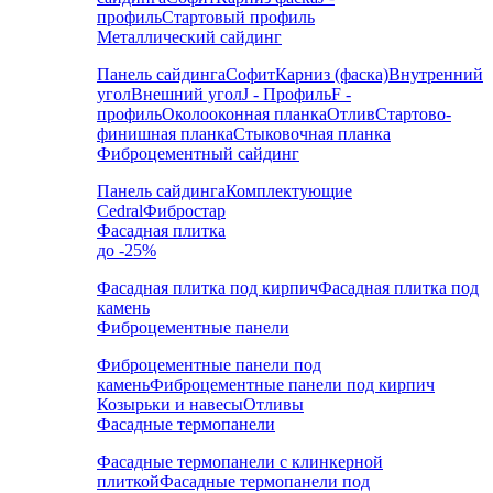
профиль
Стартовый профиль
Металлический сайдинг
Панель сайдинга
Софит
Карниз (фаска)
Внутренний
угол
Внешний угол
J - Профиль
F -
профиль
Околооконная планка
Отлив
Стартово-
финишная планка
Стыковочная планка
Фиброцементный сайдинг
Панель сайдинга
Комплектующие
Cedral
Фибростар
Фасадная плитка
до -25%
Фасадная плитка под кирпич
Фасадная плитка под
камень
Фиброцементные панели
Фиброцементные панели под
камень
Фиброцементные панели под кирпич
Козырьки и навесы
Отливы
Фасадные термопанели
Фасадные термопанели с клинкерной
плиткой
Фасадные термопанели под