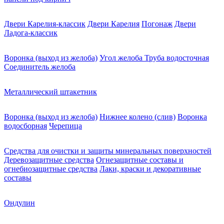
Двери Карелия-классик
Двери Карелия
Погонаж
Двери
Ладога-классик
Воронка (выход из желоба)
Угол желоба
Труба водосточная
Соединитель желоба
Металлический штакетник
Воронка (выход из желоба)
Нижнее колено (слив)
Воронка
водосборная
Черепица
Средства для очистки и защиты минеральных поверхностей
Деревозащитные средства
Огнезащитные составы и
огнебиозащитные средства
Лаки, краски и декоративные
составы
Ондулин