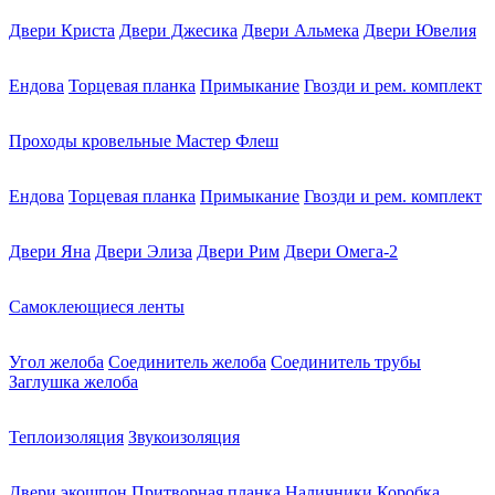
Двери Криста
Двери Джесика
Двери Альмека
Двери Ювелия
Ендова
Торцевая планка
Примыкание
Гвозди и рем. комплект
Проходы кровельные Мастер Флеш
Ендова
Торцевая планка
Примыкание
Гвозди и рем. комплект
Двери Яна
Двери Элиза
Двери Рим
Двери Омега-2
Самоклеющиеся ленты
Угол желоба
Соединитель желоба
Соединитель трубы
Заглушка желоба
Теплоизоляция
Звукоизоляция
Двери экошпон
Притворная планка
Наличники
Коробка