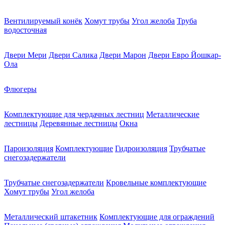
Вентилируемый конёк
Хомут трубы
Угол желоба
Труба
водосточная
Двери Мери
Двери Салика
Двери Марон
Двери Евро Йошкар-
Ола
Флюгеры
Комплектующие для чердачных лестниц
Металлические
лестницы
Деревянные лестницы
Окна
Пароизоляция
Комплектующие
Гидроизоляция
Трубчатые
снегозадержатели
Трубчатые снегозадержатели
Кровельные комплектующие
Хомут трубы
Угол желоба
Металлический штакетник
Комплектующие для ограждений