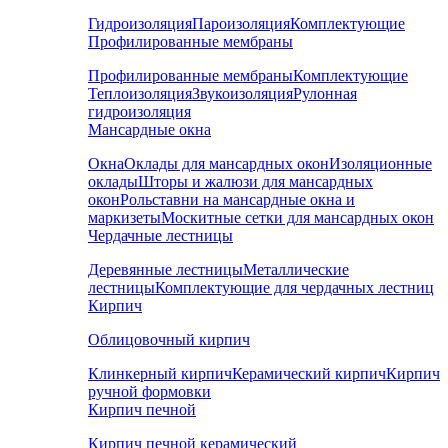
Гидроизоляция
Пароизоляция
Комплектующие
Профилированные мембраны
Профилированные мембраны
Комплектующие
Теплоизоляция
Звукоизоляция
Рулонная
гидроизоляция
Мансардные окна
Окна
Оклады для мансардных окон
Изоляционные
оклады
Шторы и жалюзи для мансардных
окон
Рольставни на мансардные окна и
маркизеты
Москитные сетки для мансардных окон
Чердачные лестницы
Деревянные лестницы
Металлические
лестницы
Комплектующие для чердачных лестниц
Кирпич
Облицовочный кирпич
Клинкерный кирпич
Керамический кирпич
Кирпич
ручной формовки
Кирпич печной
Кирпич печной керамический