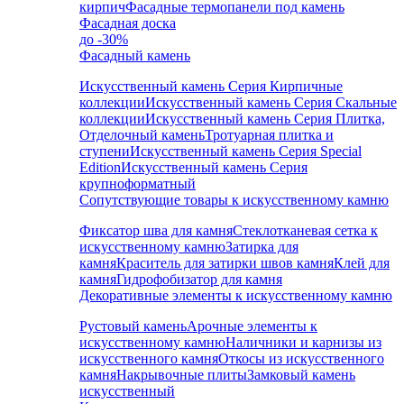
кирпич
Фасадные термопанели под камень
Фасадная доска
до -30%
Фасадный камень
Искусственный камень Серия Кирпичные
коллекции
Искусственный камень Серия Скальные
коллекции
Искусственный камень Серия Плитка,
Отделочный камень
Тротуарная плитка и
ступени
Искусственный камень Серия Special
Edition
Искусственный камень Серия
крупноформатный
Сопутствующие товары к искусственному камню
Фиксатор шва для камня
Стеклотканевая сетка к
искусственному камню
Затирка для
камня
Краситель для затирки швов камня
Клей для
камня
Гидрофобизатор для камня
Декоративные элементы к искусственному камню
Рустовый камень
Арочные элементы к
искусственному камню
Наличники и карнизы из
искусственного камня
Откосы из искусственного
камня
Накрывочные плиты
Замковый камень
искусственный