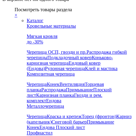
Посмотреть товары раздела
×
Каталог
Кровельные материалы
Мягкая кровля
до -30%
Черепица
ОСП, гвозди и пр.
Распродажа гибкой
черепицы
Подкладочный ковер
Коньково-
карнизная черепица
Ендовый ковер
(Ендова)
Рулонная черепица
Клей и мастика
Композитная черепица
Черепица
Конек
Вентиляция
Торцевая
планка
Распродажа
Примыкание
Плоский
лист
Карнизная планка
Гвозди и рем.
комплект
Ендова
Металлочерепица
Черепица
Краска и крепеж
Торец (фронтон)
Карниз
(капельник)
Снеговой барьер
Примыкание
Конек
Ендова
Плоский лист
Профнастил