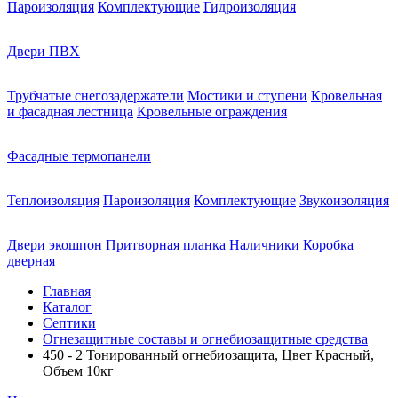
Пароизоляция
Комплектующие
Гидроизоляция
Двери ПВХ
Трубчатые снегозадержатели
Мостики и ступени
Кровельная
и фасадная лестница
Кровельные ограждения
Фасадные термопанели
Теплоизоляция
Пароизоляция
Комплектующие
Звукоизоляция
Двери экошпон
Притворная планка
Наличники
Коробка
дверная
Главная
Каталог
Септики
Огнезащитные составы и огнебиозащитные средства
450 - 2 Тонированный огнебиозащита, Цвет Красный,
Объем 10кг