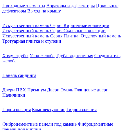
Проходные элементы
Аэраторы и дефлекторы
Цокольные
дефлекторы
Выход на крышу
Искусственный камень Серия Кирпичные коллекции
Искусственный камень Серия Скальные коллекции
Искусственный камень Серия Плитка, Отделочный камень
Тротуарная плитка и ступени
Хомут трубы
Угол желоба
Труба водосточная
Соединитель
желоба
Панель сайдинга
Двери ПВХ Премиум
Двери Эмаль
Глянцевые двери
Наличники
Пароизоляция
Комплектующие
Гидроизоляция
Фиброцементные панели под камень
Фиброцементные
панели под кирпич