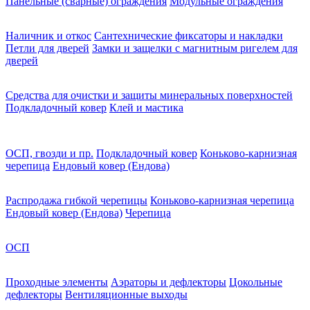
Панельные (сварные) ограждения
Модульные ограждения
Наличник и откос
Сантехнические фиксаторы и накладки
Петли для дверей
Замки и защелки с магнитным ригелем для
дверей
Средства для очистки и защиты минеральных поверхностей
Подкладочный ковер
Клей и мастика
ОСП, гвозди и пр.
Подкладочный ковер
Коньково-карнизная
черепица
Ендовый ковер (Ендова)
Распродажа гибкой черепицы
Коньково-карнизная черепица
Ендовый ковер (Ендова)
Черепица
ОСП
Проходные элементы
Аэраторы и дефлекторы
Цокольные
дефлекторы
Вентиляционные выходы