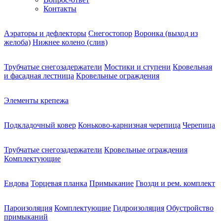
Контакты
Аэраторы и дефлекторы
Снегостопор
Воронка (выход из
желоба)
Нижнее колено (слив)
Трубчатые снегозадержатели
Мостики и ступени
Кровельная
и фасадная лестница
Кровельные ограждения
Элементы крепежа
Подкладочный ковер
Коньково-карнизная черепица
Черепица
Трубчатые снегозадержатели
Кровельные ограждения
Комплектующие
Ендова
Торцевая планка
Примыкание
Гвозди и рем. комплект
Пароизоляция
Комплектующие
Гидроизоляция
Обустройство
примыканий