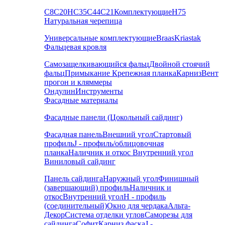
С8
С20
НС35
С44
С21
Комплектующие
Н75
Натуральная черепица
Универсальные комплектующие
Braas
Kriastak
Фальцевая кровля
Самозащелкивающийся фальц
Двойной стоячий
фальц
Примыкание
Крепежная планка
Карниз
Вент
прогон и кляммеры
Ондулин
Инструменты
Фасадные материалы
Фасадные панели (Цокольный сайдинг)
Фасадная панель
Внешний угол
Стартовый
профиль
J - профиль/облицовочная
планка
Наличник и откос
Внутренний угол
Виниловый сайдинг
Панель сайдинга
Наружный угол
Финишный
(завершающий) профиль
Наличник и
откос
Внутренний угол
H - профиль
(соединительный)
Окно для чердака
Альта-
Декор
Система отделки углов
Саморезы для
сайдинга
Софит
Карниз фаска
J -