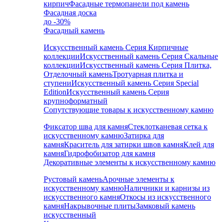
кирпич
Фасадные термопанели под камень
Фасадная доска
до -30%
Фасадный камень
Искусственный камень Серия Кирпичные
коллекции
Искусственный камень Серия Скальные
коллекции
Искусственный камень Серия Плитка,
Отделочный камень
Тротуарная плитка и
ступени
Искусственный камень Серия Special
Edition
Искусственный камень Серия
крупноформатный
Сопутствующие товары к искусственному камню
Фиксатор шва для камня
Стеклотканевая сетка к
искусственному камню
Затирка для
камня
Краситель для затирки швов камня
Клей для
камня
Гидрофобизатор для камня
Декоративные элементы к искусственному камню
Рустовый камень
Арочные элементы к
искусственному камню
Наличники и карнизы из
искусственного камня
Откосы из искусственного
камня
Накрывочные плиты
Замковый камень
искусственный