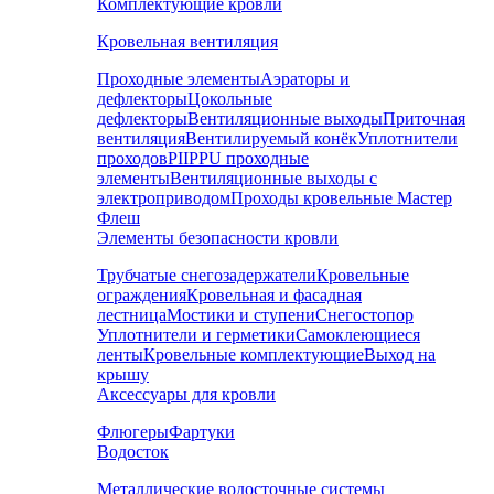
Комплектующие кровли
Кровельная вентиляция
Проходные элементы
Аэраторы и
дефлекторы
Цокольные
дефлекторы
Вентиляционные выходы
Приточная
вентиляция
Вентилируемый конёк
Уплотнители
проходов
PIIPPU проходные
элементы
Вентиляционные выходы с
электроприводом
Проходы кровельные Мастер
Флеш
Элементы безопасности кровли
Трубчатые снегозадержатели
Кровельные
ограждения
Кровельная и фасадная
лестница
Мостики и ступени
Снегостопор
Уплотнители и герметики
Самоклеющиеся
ленты
Кровельные комплектующие
Выход на
крышу
Аксессуары для кровли
Флюгеры
Фартуки
Водосток
Металлические водосточные системы