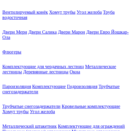
Вентилируемый конёк
Хомут трубы
Угол желоба
Труба
водосточная
Двери Мери
Двери Салика
Двери Марон
Двери Евро Йошкар-
Ола
Флюгеры
Комплектующие для чердачных лестниц
Металлические
лестницы
Деревянные лестницы
Окна
Пароизоляция
Комплектующие
Гидроизоляция
Трубчатые
снегозадержатели
Трубчатые снегозадержатели
Кровельные комплектующие
Хомут трубы
Угол желоба
Металлический штакетник
Комплектующие для ограждений