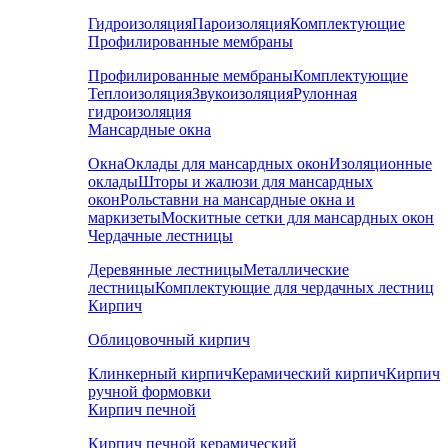
Гидроизоляция
Пароизоляция
Комплектующие
Профилированные мембраны
Профилированные мембраны
Комплектующие
Теплоизоляция
Звукоизоляция
Рулонная
гидроизоляция
Мансардные окна
Окна
Оклады для мансардных окон
Изоляционные
оклады
Шторы и жалюзи для мансардных
окон
Рольставни на мансардные окна и
маркизеты
Москитные сетки для мансардных окон
Чердачные лестницы
Деревянные лестницы
Металлические
лестницы
Комплектующие для чердачных лестниц
Кирпич
Облицовочный кирпич
Клинкерный кирпич
Керамический кирпич
Кирпич
ручной формовки
Кирпич печной
Кирпич печной керамический