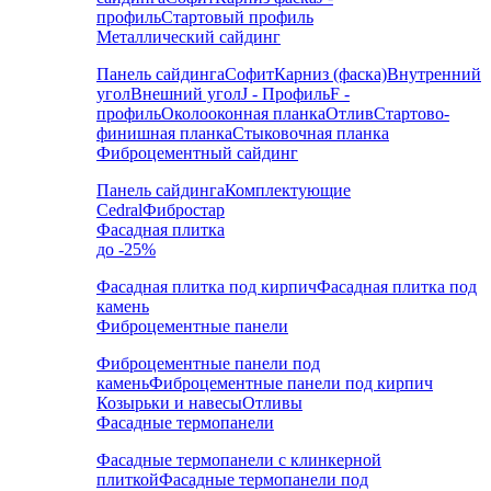
профиль
Стартовый профиль
Металлический сайдинг
Панель сайдинга
Софит
Карниз (фаска)
Внутренний
угол
Внешний угол
J - Профиль
F -
профиль
Околооконная планка
Отлив
Стартово-
финишная планка
Стыковочная планка
Фиброцементный сайдинг
Панель сайдинга
Комплектующие
Cedral
Фибростар
Фасадная плитка
до -25%
Фасадная плитка под кирпич
Фасадная плитка под
камень
Фиброцементные панели
Фиброцементные панели под
камень
Фиброцементные панели под кирпич
Козырьки и навесы
Отливы
Фасадные термопанели
Фасадные термопанели с клинкерной
плиткой
Фасадные термопанели под