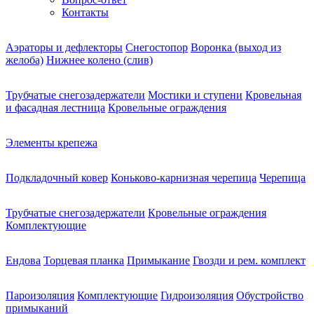
Контакты
Аэраторы и дефлекторы
Снегостопор
Воронка (выход из
желоба)
Нижнее колено (слив)
Трубчатые снегозадержатели
Мостики и ступени
Кровельная
и фасадная лестница
Кровельные ограждения
Элементы крепежа
Подкладочный ковер
Коньково-карнизная черепица
Черепица
Трубчатые снегозадержатели
Кровельные ограждения
Комплектующие
Ендова
Торцевая планка
Примыкание
Гвозди и рем. комплект
Пароизоляция
Комплектующие
Гидроизоляция
Обустройство
примыканий