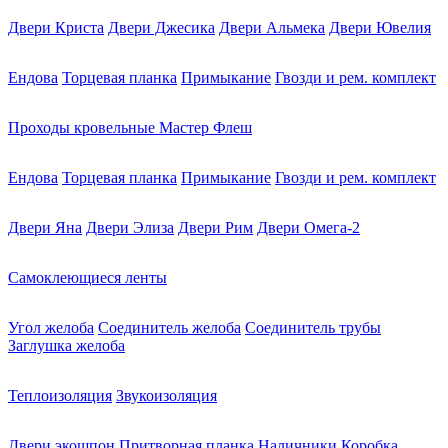
Двери Криста
Двери Джесика
Двери Альмека
Двери Ювелия
Ендова
Торцевая планка
Примыкание
Гвозди и рем. комплект
Проходы кровельные Мастер Флеш
Ендова
Торцевая планка
Примыкание
Гвозди и рем. комплект
Двери Яна
Двери Элиза
Двери Рим
Двери Омега-2
Самоклеющиеся ленты
Угол желоба
Соединитель желоба
Соединитель трубы
Заглушка желоба
Теплоизоляция
Звукоизоляция
Двери экошпон
Притворная планка
Наличники
Коробка