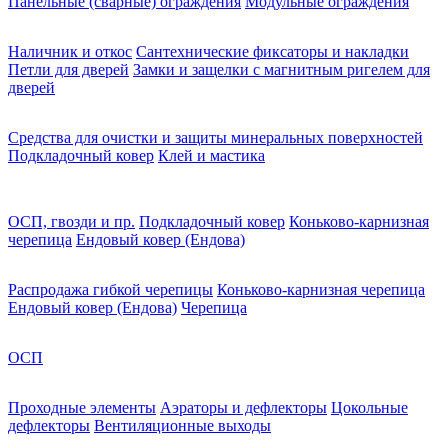
Панельные (сварные) ограждения
Модульные ограждения
Наличник и откос
Сантехнические фиксаторы и накладки
Петли для дверей
Замки и защелки с магнитным ригелем для
дверей
Средства для очистки и защиты минеральных поверхностей
Подкладочный ковер
Клей и мастика
ОСП, гвозди и пр.
Подкладочный ковер
Коньково-карнизная
черепица
Ендовый ковер (Ендова)
Распродажа гибкой черепицы
Коньково-карнизная черепица
Ендовый ковер (Ендова)
Черепица
ОСП
Проходные элементы
Аэраторы и дефлекторы
Цокольные
дефлекторы
Вентиляционные выходы