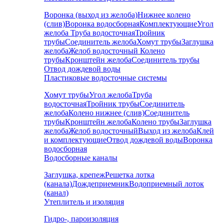
Воронка (выход из желоба)
Нижнее колено
(слив)
Воронка водосборная
Комплектующие
Угол
желоба
Труба водосточная
Тройник
трубы
Соединитель желоба
Хомут трубы
Заглушка
желоба
Желоб водосточный
Колено
трубы
Кронштейн желоба
Соединитель трубы
Отвод дождевой воды
Пластиковые водосточные системы
Хомут трубы
Угол желоба
Труба
водосточная
Тройник трубы
Соединитель
желоба
Колено нижнее (слив)
Соединитель
трубы
Кронштейн желоба
Колено трубы
Заглушка
желоба
Желоб водосточный
Выход из желоба
Клей
и комплектующие
Отвод дождевой воды
Воронка
водосборная
Водосборные каналы
Заглушка, крепеж
Решетка лотка
(канала)
Дождеприемник
Водоприемный лоток
(канал)
Утеплитель и изоляция
Гидро-, пароизоляция