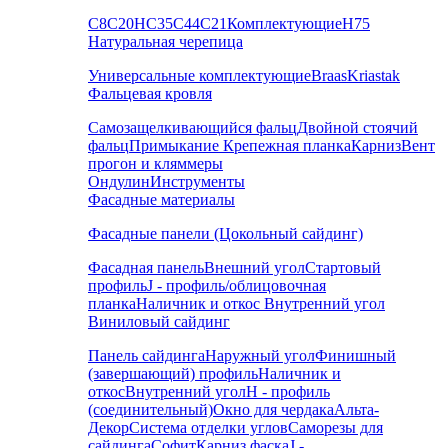
С8
С20
НС35
С44
С21
Комплектующие
Н75
Натуральная черепица
Универсальные комплектующие
Braas
Kriastak
Фальцевая кровля
Самозащелкивающийся фальц
Двойной стоячий
фальц
Примыкание
Крепежная планка
Карниз
Вент
прогон и кляммеры
Ондулин
Инструменты
Фасадные материалы
Фасадные панели (Цокольный сайдинг)
Фасадная панель
Внешний угол
Стартовый
профиль
J - профиль/облицовочная
планка
Наличник и откос
Внутренний угол
Виниловый сайдинг
Панель сайдинга
Наружный угол
Финишный
(завершающий) профиль
Наличник и
откос
Внутренний угол
H - профиль
(соединительный)
Окно для чердака
Альта-
Декор
Система отделки углов
Саморезы для
сайдинга
Софит
Карниз фаска
J -