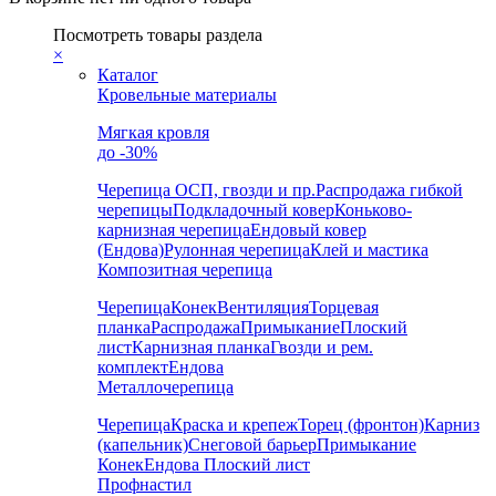
Посмотреть товары раздела
×
Каталог
Кровельные материалы
Мягкая кровля
до -30%
Черепица
ОСП, гвозди и пр.
Распродажа гибкой
черепицы
Подкладочный ковер
Коньково-
карнизная черепица
Ендовый ковер
(Ендова)
Рулонная черепица
Клей и мастика
Композитная черепица
Черепица
Конек
Вентиляция
Торцевая
планка
Распродажа
Примыкание
Плоский
лист
Карнизная планка
Гвозди и рем.
комплект
Ендова
Металлочерепица
Черепица
Краска и крепеж
Торец (фронтон)
Карниз
(капельник)
Снеговой барьер
Примыкание
Конек
Ендова
Плоский лист
Профнастил