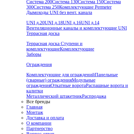
Система 200
Система 130
Система 150
Система
300
Система 250
Комплектующие Permeter
Дымоходы UNI без вент. канала
UNI д.20
UNI д.18
UNI д.16
UNI д.14
Вентиляционные каналы и комплектующие UNI
Террасная доска
Террасная доска
Ступени и
комплектующие
Комплектующие
Заборы
Ограждения
Комплектующие для ограждений
Панельные
(сварные) ограждения
Модульные
ограждения
Откатные ворота
Распашные ворота и
калитки
Металлический штакетник
Распродажа
Все бренды
Главная
Монтаж
Доставка и оплата
О компании
Партнерство
Вопрос-ответ