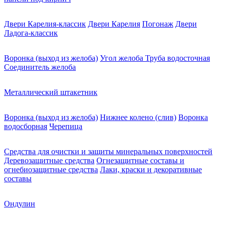
Двери Карелия-классик
Двери Карелия
Погонаж
Двери
Ладога-классик
Воронка (выход из желоба)
Угол желоба
Труба водосточная
Соединитель желоба
Металлический штакетник
Воронка (выход из желоба)
Нижнее колено (слив)
Воронка
водосборная
Черепица
Средства для очистки и защиты минеральных поверхностей
Деревозащитные средства
Огнезащитные составы и
огнебиозащитные средства
Лаки, краски и декоративные
составы
Ондулин