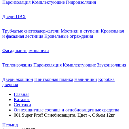
Пароизоляция
Комплектующие
Гидроизоляция
Двери ПВХ
Трубчатые снегозадержатели
Мостики и ступени
Кровельная
и фасадная лестница
Кровельные ограждения
Фасадные термопанели
Теплоизоляция
Пароизоляция
Комплектующие
Звукоизоляция
Двери экошпон
Притворная планка
Наличники
Коробка
дверная
Главная
Каталог
Септики
Огнезащитные составы и огнебиозащитные средства
001 Super Proff Огнебиозащита, Цвет -, Объем 12кг
Неомид