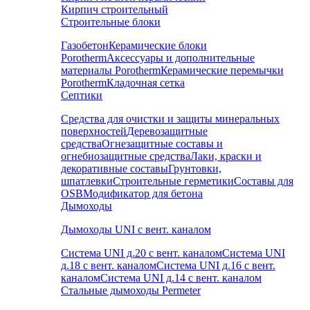
Кирпич строительный
Строительные блоки
Газобетон
Керамические блоки
Porotherm
Аксессуары и дополнительные
материалы Porotherm
Керамические перемычки
Porotherm
Кладочная сетка
Септики
Средства для очистки и защиты минеральных
поверхностей
Деревозащитные
средства
Огнезащитные составы и
огнебиозащитные средства
Лаки, краски и
декоративные составы
Грунтовки,
шпатлевки
Строительные герметики
Составы для
OSB
Модификатор для бетона
Дымоходы
Дымоходы UNI с вент. каналом
Система UNI д.20 с вент. каналом
Система UNI
д.18 с вент. каналом
Система UNI д.16 с вент.
каналом
Система UNI д.14 с вент. каналом
Стальные дымоходы Permeter