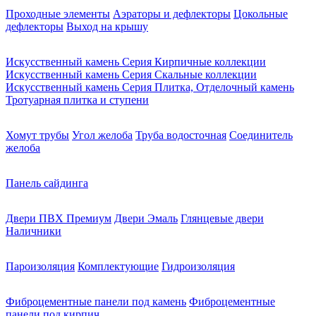
Проходные элементы
Аэраторы и дефлекторы
Цокольные
дефлекторы
Выход на крышу
Искусственный камень Серия Кирпичные коллекции
Искусственный камень Серия Скальные коллекции
Искусственный камень Серия Плитка, Отделочный камень
Тротуарная плитка и ступени
Хомут трубы
Угол желоба
Труба водосточная
Соединитель
желоба
Панель сайдинга
Двери ПВХ Премиум
Двери Эмаль
Глянцевые двери
Наличники
Пароизоляция
Комплектующие
Гидроизоляция
Фиброцементные панели под камень
Фиброцементные
панели под кирпич