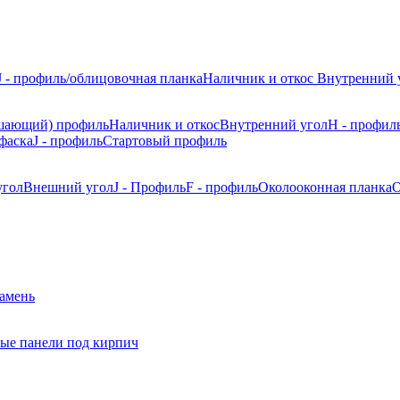
J - профиль/облицовочная планка
Наличник и откос
Внутренний 
шающий) профиль
Наличник и откос
Внутренний угол
H - профил
фаска
J - профиль
Стартовый профиль
угол
Внешний угол
J - Профиль
F - профиль
Околооконная планка
О
камень
ые панели под кирпич