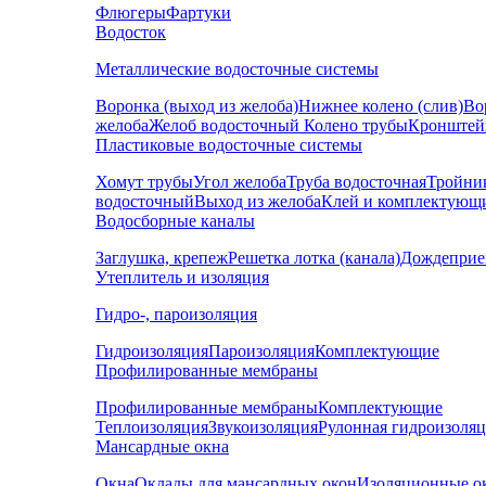
Флюгеры
Фартуки
Водосток
Металлические водосточные системы
Воронка (выход из желоба)
Нижнее колено (слив)
Во
желоба
Желоб водосточный
Колено трубы
Кронштей
Пластиковые водосточные системы
Хомут трубы
Угол желоба
Труба водосточная
Тройни
водосточный
Выход из желоба
Клей и комплектующ
Водосборные каналы
Заглушка, крепеж
Решетка лотка (канала)
Дождеприе
Утеплитель и изоляция
Гидро-, пароизоляция
Гидроизоляция
Пароизоляция
Комплектующие
Профилированные мембраны
Профилированные мембраны
Комплектующие
Теплоизоляция
Звукоизоляция
Рулонная гидроизоля
Мансардные окна
Окна
Оклады для мансардных окон
Изоляционные о