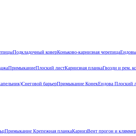
репицы
Подкладочный ковер
Коньково-карнизная черепица
Ендовы
дажа
Примыкание
Плоский лист
Карнизная планка
Гвозди и рем. к
капельник)
Снеговой барьер
Примыкание
Конек
Ендова
Плоский 
ьц
Примыкание
Крепежная планка
Карниз
Вент прогон и клямме