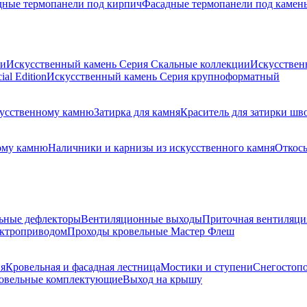
дные термопанели под кирпич
Фасадные термопанели под камен
ии
Искусственный камень Серия Скальные коллекции
Искусствен
al Edition
Искусственный камень Серия крупноформатный
скусственному камню
Затирка для камня
Краситель для затирки шв
ому камню
Наличники и карнизы из искусственного камня
Откосы
ьные дефлекторы
Вентиляционные выходы
Приточная вентиляци
ектроприводом
Проходы кровельные Мастер Флеш
я
Кровельная и фасадная лестница
Мостики и ступени
Снегостоп
овельные комплектующие
Выход на крышу