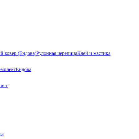
й ковер (Ендова)
Рулонная черепица
Клей и мастика
омплект
Ендова
лист
ры