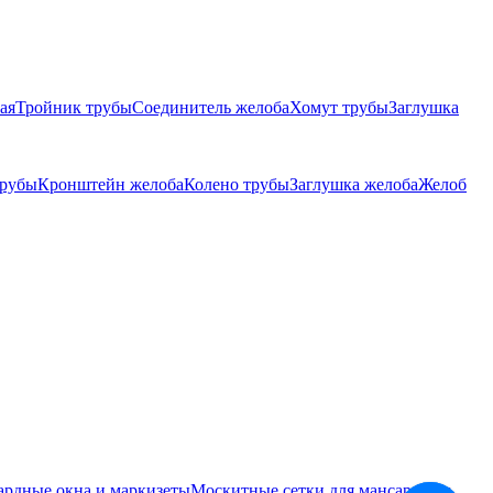
ая
Тройник трубы
Соединитель желоба
Хомут трубы
Заглушка
трубы
Кронштейн желоба
Колено трубы
Заглушка желоба
Желоб
ардные окна и маркизеты
Москитные сетки для мансардных