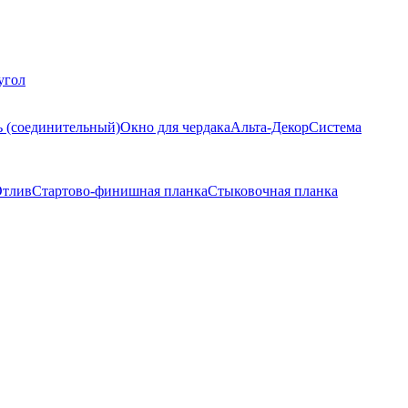
угол
ь (соединительный)
Окно для чердака
Альта-Декор
Система
тлив
Стартово-финишная планка
Стыковочная планка