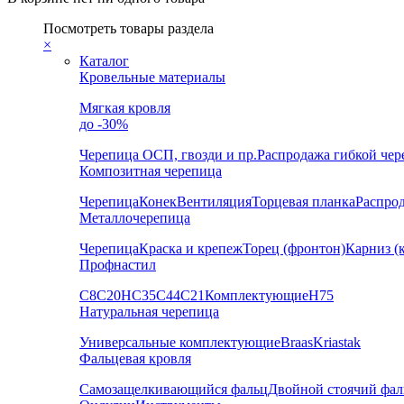
Посмотреть товары раздела
×
Каталог
Кровельные материалы
Мягкая кровля
до -30%
Черепица
ОСП, гвозди и пр.
Распродажа гибкой че
Композитная черепица
Черепица
Конек
Вентиляция
Торцевая планка
Распро
Металлочерепица
Черепица
Краска и крепеж
Торец (фронтон)
Карниз (
Профнастил
С8
С20
НС35
С44
С21
Комплектующие
Н75
Натуральная черепица
Универсальные комплектующие
Braas
Kriastak
Фальцевая кровля
Самозащелкивающийся фальц
Двойной стоячий фал