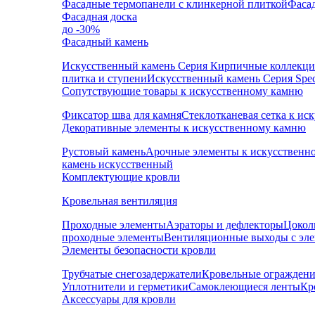
Фасадные термопанели с клинкерной плиткой
Фаса
Фасадная доска
до -30%
Фасадный камень
Искусственный камень Серия Кирпичные коллекц
плитка и ступени
Искусственный камень Серия Speci
Сопутствующие товары к искусственному камню
Фиксатор шва для камня
Стеклотканевая сетка к и
Декоративные элементы к искусственному камню
Рустовый камень
Арочные элементы к искусственн
камень искусственный
Комплектующие кровли
Кровельная вентиляция
Проходные элементы
Аэраторы и дефлекторы
Цокол
проходные элементы
Вентиляционные выходы с эл
Элементы безопасности кровли
Трубчатые снегозадержатели
Кровельные ограждени
Уплотнители и герметики
Самоклеющиеся ленты
Кр
Аксессуары для кровли