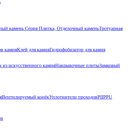
ь
ный камень Серия Плитка, Отделочный камень
Тротуарная
ов камня
Клей для камня
Гидрофобизатор для камня
 из искусственного камня
Накрывочные плиты
Замковый
я
Вентилируемый конёк
Уплотнители проходов
PIIPPU
ор