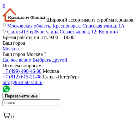
x
Широкий ассортимент стройматериалов
Московская область, Красногорск, Спасская улица, 1А
Санкт-Петербург, улица Севастьянова, 12, Колпино
Время работы
пн.-пт. 9:00 – 18:00
Ваш город
Москва
Ваш город Москва ?
Да, все верно
Выбрать другой
По всем вопросам:
+7 (499) 490-46-08
Москва
+7 (812) 615-21-08
Санкт-Петербург
info@krishafasad.ru
Перезвоните мне
0