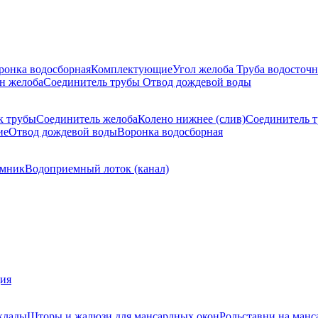
ронка водосборная
Комплектующие
Угол желоба
Труба водосточн
н желоба
Соединитель трубы
Отвод дождевой воды
к трубы
Соединитель желоба
Колено нижнее (слив)
Соединитель 
ие
Отвод дождевой воды
Воронка водосборная
мник
Водоприемный лоток (канал)
ция
клады
Шторы и жалюзи для мансардных окон
Рольставни на манс