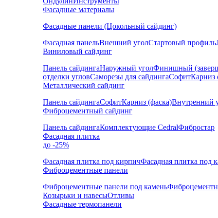
Ондулин
Инструменты
Фасадные материалы
Фасадные панели (Цокольный сайдинг)
Фасадная панель
Внешний угол
Стартовый профиль
Виниловый сайдинг
Панель сайдинга
Наружный угол
Финишный (завер
отделки углов
Саморезы для сайдинга
Софит
Карниз 
Металлический сайдинг
Панель сайдинга
Софит
Карниз (фаска)
Внутренний 
Фиброцементный сайдинг
Панель сайдинга
Комплектующие Cedral
Фибростар
Фасадная плитка
до -25%
Фасадная плитка под кирпич
Фасадная плитка под 
Фиброцементные панели
Фиброцементные панели под камень
Фиброцементн
Козырьки и навесы
Отливы
Фасадные термопанели